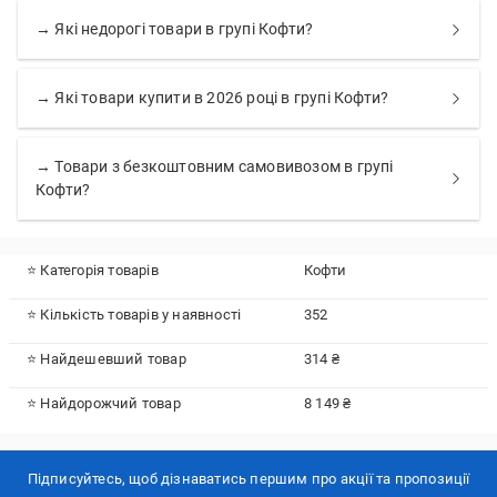
→ Які недорогі товари в групі Кофти?
→ Які товари купити в 2026 році в групі Кофти?
→ Товари з безкоштовним самовивозом в групі
Кофти?
⭐ Категорія товарів
Кофти
⭐ Кількість товарів у наявності
352
⭐ Найдешевший товар
314 ₴
⭐ Найдорожчий товар
8 149 ₴
Підписуйтесь, щоб дізнаватись першим про акції та пропозиції