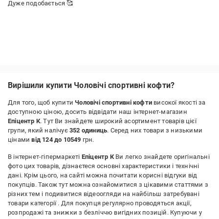
Дуже подобається 🥰
Вирішили купити Чоловічі спортивні кофти?
Для того, щоб купити
Чоловічі спортивні кофти
високої якості за
доступною ціною, досить відвідати наш інтернет-магазин
Епіцентр К
. Тут Ви знайдете широкий асортимент товарів цієї
групи, який налічує
352 одиниць
. Серед них товари з низькими
цінами
від 124 до 10549
грн.
В інтернет-гіпермаркеті
Епіцентр К
Ви легко знайдете оригінальні
фото цих товарів, дізнаєтеся основні характеристики і технічні
дані. Крім цього, на сайті можна почитати корисні відгуки від
покупців. Також тут можна ознайомитися з цікавими статтями з
різних тем і подивитися відеоогляди на найбільш затребувані
товари категорії
. Для покупця регулярно проводяться акції,
розпродажі та знижки з безліччю вигідних позицій. Купуючи у