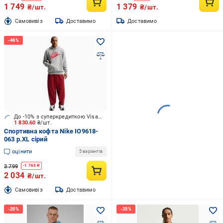
1 749
1 379
₴/шт.
₴/шт.
Cамовивіз
Доставимо
Доставимо
До -10% з суперкредиткою Visa Вигода
1 830.60
₴/шт.
Спортивна кофта Nike IO9618-
063 р.XL сірий
оцінити
5 варіантів
3 799
-
1 765
₴
2 034
₴/шт.
Cамовивіз
Доставимо