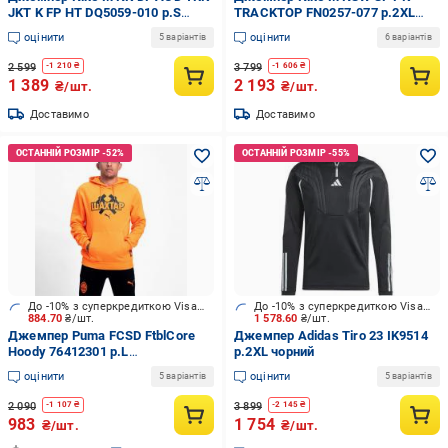
JKT K FP HT DQ5059-010 р.S
TRACKTOP FN0257-077 р.2XL
сірий
сірий
оцінити
оцінити
5 варіантів
6 варіантів
2 599
3 799
-
1 210
₴
-
1 606
₴
1 389
2 193
₴/шт.
₴/шт.
Доставимо
Доставимо
До -10% з суперкредиткою Visa Вигода
До -10% з суперкредиткою Visa Вигода
884.70
₴/шт.
1 578.60
₴/шт.
Джемпер Puma FCSD FtblCore
Джемпер Adidas Tiro 23 IK9514
Hoody 76412301 р.L
р.2XL чорний
помаранчевий
оцінити
оцінити
5 варіантів
5 варіантів
2 090
3 899
-
1 107
₴
-
2 145
₴
983
1 754
₴/шт.
₴/шт.