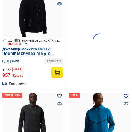
До -10% з суперкредиткою Visa Вигода
861.30
₴/шт.
Джемпер MaxxPro ESS FZ
HOODIE MXPM103-010 р. S
чорний
оцінити
6 варіантів
1 779
-
822
₴
957
₴/шт.
Доставимо