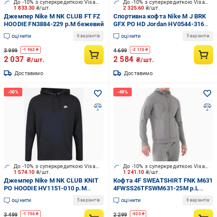
До -10% з суперкредиткою Visa Вигода
До -10% з суперкредиткою Visa Вигода
1 833.30
₴/шт.
2 325.60
₴/шт.
Джемпер Nike M NK CLUB FT FZ
Спортивна кофта Nike M J BRK
HOODIE FN3884-229 р.M бежевий
GFX PO HD Jordan HV0544-316
р.L хакі
оцінити
оцінити
6 варіантів
5 варіантів
3 999
4 699
-
1 962
₴
-
2 115
₴
2 037
2 584
₴/шт.
₴/шт.
Доставимо
Доставимо
До -10% з суперкредиткою Visa Вигода
До -10% з суперкредиткою Visa Вигода
1 574.10
₴/шт.
1 241.10
₴/шт.
Джемпер Nike M NK CLUB KNIT
Кофта 4F SWEATSHIRT FNK M631
PO HOODIE HV1151-010 р.M
4FWSS26TFSWM631-25M р.L
чорний
сірий
оцінити
оцінити
5 варіантів
6 варіантів
3 499
2 299
-
1 750
₴
-
920
₴