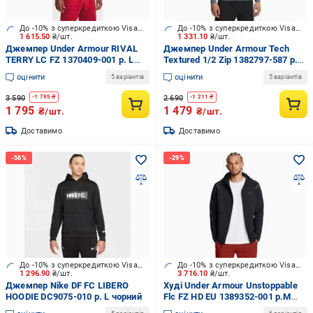
До -10% з суперкредиткою Visa Вигода
До -10% з суперкредиткою Visa Вигода
1 615.50
₴/шт.
1 331.10
₴/шт.
Джемпер Under Armour RIVAL
Джемпер Under Armour Tech
TERRY LC FZ 1370409-001 р. L
Textured 1/2 Zip 1382797-587 р.L
чорний
зелений
оцінити
оцінити
5 варіантів
5 варіантів
3 590
2 690
-
1 795
₴
-
1 211
₴
1 795
1 479
₴/шт.
₴/шт.
Доставимо
Доставимо
До -10% з суперкредиткою Visa Вигода
До -10% з суперкредиткою Visa Вигода
1 296.90
₴/шт.
3 716.10
₴/шт.
Джемпер Nike DF FC LIBERO
Худі Under Armour Unstoppable
HOODIE DC9075-010 р. L чорний
Flc FZ HD EU 1389352-001 р.M
чорний