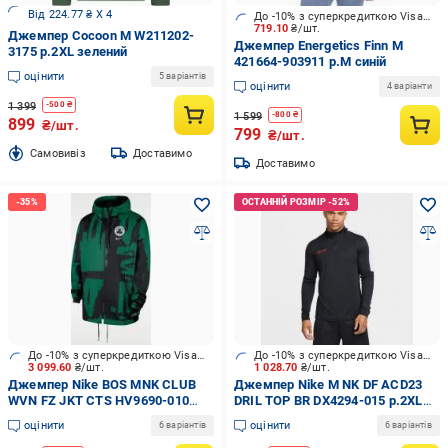
Від 224.77 ₴ X 4
До -10% з суперкредиткою Visa Вигода
719.10
₴/шт.
Джемпер Cocoon M W211202-
Джемпер Energetics Finn M
3175 р.2XL зелений
421664-903911 р.M синій
оцінити
5 варіантів
оцінити
4 варіанти
1 399
-
500
₴
1 599
-
800
₴
899
₴/шт.
799
₴/шт.
Cамовивіз
Доставимо
Доставимо
До -10% з суперкредиткою Visa Вигода
До -10% з суперкредиткою Visa Вигода
3 099.60
₴/шт.
1 028.70
₴/шт.
Джемпер Nike BOS MNK CLUB
Джемпер Nike M NK DF ACD23
WVN FZ JKT CTS HV9690-010
DRIL TOP BR DX4294-015 р.2XL
р.XL чорний
чорний
оцінити
оцінити
6 варіантів
6 варіантів