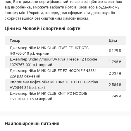
нас, Ви отримаєте сертифікований товар з офіційною гарантією
від виробника, зможете забрати його в Києві або в будь-якому
іншому місті України, попередньо оформивши доставку або
скориставшися безкоштовним самовивозом.
Ціни на Чоловічі спортивні кофти
Товар
Ціна
Джемпер Nike M NK CLUB LTWT FZ JKT CTB
3 179 ₴
IF0766-010 р.L чорний
Джемпер Under Armour UA Rival Fleece FZ Hoodie
1 795 ₴
1379767-001 р.L чорний
Джемпер Nike M NK CLUB FT FZ HOODIE FN3884-
2 037 ₴
229 р.M бежевий
Спортивна кофта Nike M J BRK GFX PO HD Jordan
2 584 ₴
HV0544-316 р.L хакі
Джемпер Nike M NK CLUB KNIT PO HOODIE
1 749 ₴
HV1151-010 р.M чорний
Найпоширеніші питання