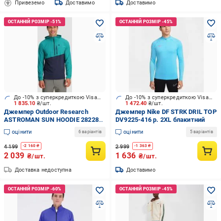
Привеземо
Доставимо
Доставимо
До -10% з суперкредиткою Visa Вигода
До -10% з суперкредиткою Visa Вигода
1 835.10
₴/шт.
1 472.40
₴/шт.
Джемпер Outdoor Research
Джемпер Nike DF STRK DRIL TOP
ASTROMAN SUN HOODIE 282282-
DV9225-416 р. 2XL блакитний
2351 р. 3XL зелений
оцінити
оцінити
6 варіантів
5 варіантів
4 199
2 999
-
2 160
₴
-
1 363
₴
2 039
1 636
₴/шт.
₴/шт.
Доставка недоступна
Доставимо