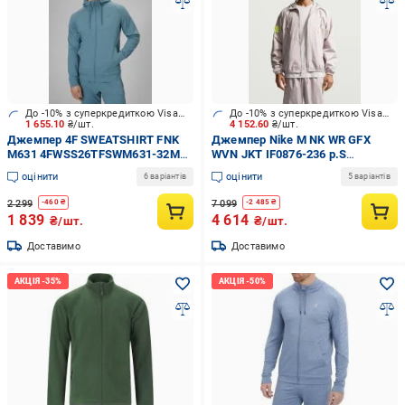
До -10% з суперкредиткою Visa Вигода
До -10% з суперкредиткою Visa Вигода
1 655.10
₴/шт.
4 152.60
₴/шт.
Джемпер 4F SWEATSHIRT FNK
Джемпер Nike M NK WR GFX
M631 4FWSS26TFSWM631-32M
WVN JKT IF0876-236 р.S
р.L блакитний
бежевий
оцінити
оцінити
6 варіантів
5 варіантів
2 299
7 099
-
460
₴
-
2 485
₴
1 839
4 614
₴/шт.
₴/шт.
Доставимо
Доставимо