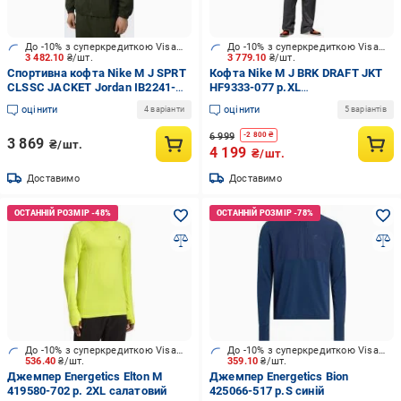
До -10% з суперкредиткою Visa Вигода
До -10% з суперкредиткою Visa Вигода
3 482.10
₴/шт.
3 779.10
₴/шт.
Спортивна кофта Nike M J SPRT
Кофта Nike M J BRK DRAFT JKT
CLSSC JACKET Jordan IB2241-
HF9333-077 р.XL
325 р.M зелений
різнокольоровий
оцінити
оцінити
4 варіанти
5 варіантів
6 999
-
2 800
₴
3 869
₴/шт.
4 199
₴/шт.
Доставимо
Доставимо
До -10% з суперкредиткою Visa Вигода
До -10% з суперкредиткою Visa Вигода
536.40
₴/шт.
359.10
₴/шт.
Джемпер Energetics Elton M
Джемпер Energetics Bion
419580-702 р. 2XL салатовий
425066-517 р.S синій