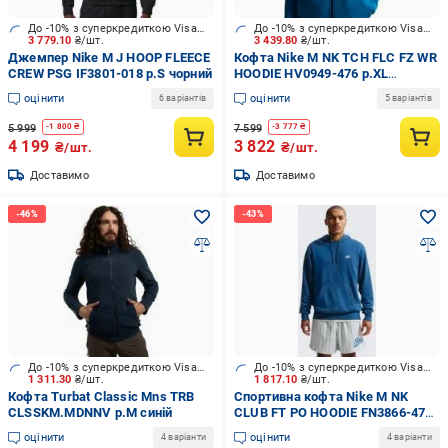
До -10% з суперкредиткою Visa Вигода
До -10% з суперкредиткою Visa Вигода
3 779.10
₴/шт.
3 439.80
₴/шт.
Джемпер Nike M J HOOP FLEECE
Кофта Nike M NK TCH FLC FZ WR
CREW PSG IF3801-018 р.S чорний
HOODIE HV0949-476 р.XL
блакитний
оцінити
оцінити
6 варіантів
5 варіантів
5 999
7 599
-
1 800
₴
-
3 777
₴
4 199
3 822
₴/шт.
₴/шт.
Доставимо
Доставимо
До -10% з суперкредиткою Visa Вигода
До -10% з суперкредиткою Visa Вигода
1 311.30
₴/шт.
1 817.10
₴/шт.
Кофта Turbat Classic Mns TRB
Спортивна кофта Nike M NK
CLSSKM.MDNNV р.M синій
CLUB FT PO HOODIE FN3866-476
р.L блакитний
оцінити
оцінити
4 варіанти
4 варіанти