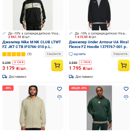
До -10% з суперкредиткою Visa Вигода
До -10% з суперкредиткою Visa Вигода
2 861.10
₴/шт.
1 615.50
₴/шт.
Джемпер Nike M NK CLUB LTWT
Джемпер Under Armour UA Rival
FZ JKT CTB IF0766-010 р.L
Fleece FZ Hoodie 1379767-001 р.L
чорний
чорний
1
оцінити
5 варіантів
5 варіантів
5 299
3 590
-
2 120
₴
-
1 795
₴
3 179
1 795
₴/шт.
₴/шт.
Доставимо
Доставимо