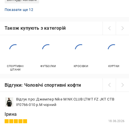
Флісові кофти койот
Кофти оверсайз чоловічі
Рожеві світшоти
Водолазки дитячі
Толстовки чоловічі з капюшоном
Флісові толстовки чоловічі
Худі чоловічі Nike
Худі жіночі
Білі толстовки
Кардигани жіночі літні
Кардигани із мохеру
Флісові кофти ЗСУ
Показати ще 12
Також купують з категорій
СПОРТИВНІ
ФУТБОЛКИ
КРОСІВКИ
КУРТКИ
ШТАНИ
Відгуки: Чоловічі спортивні кофти
Відгук про: Джемпер Nike M NK CLUB LTWT FZ JKT CTB
IF0766-010 р.M чорний
Ірина
18.06.2026