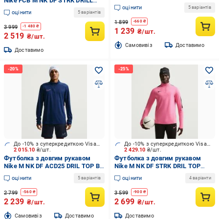
Nike FCB M NK DF STRK DRILL
оцінити
TOP KSE FZ1346-413 р.S
5 варіантів
оцінити
5 варіантів
блакитний
1 899
-
660
₴
3 999
-
1 480
₴
1 239
₴/шт.
2 519
₴/шт.
Cамовивіз
Доставимо
Доставимо
До -10% з суперкредиткою Visa Вигода
До -10% з суперкредиткою Visa Вигода
2 015.10
₴/шт.
2 429.10
₴/шт.
Футболка з довгим рукавом
Футболка з довгим рукавом
Nike M NK DF ACD25 DRIL TOP BR
Nike M NK DF STRK DRIL TOP
HJ3783-495 р.L блакитний
IF1455-684 р.M рожевий
оцінити
оцінити
5 варіантів
4 варіанти
2 799
3 599
-
560
₴
-
900
₴
2 239
2 699
₴/шт.
₴/шт.
Cамовивіз
Доставимо
Доставимо