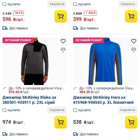
оцінити
оцінити
5 варіантів
4 варіанти
1 159
1 859
-
563
₴
-
1 460
₴
596
399
₴/шт.
₴/шт.
Доставимо
Доставимо
До -10% з суперкредиткою Visa Вигода
До -10% з суперкредиткою Visa Вигода
876.60
₴/шт.
484.20
₴/шт.
Джемпер McKinley Blake ux
Джемпер McKinley Hero ux
280501-903911 р. 2XL сірий
415968-906543 р. XL блакитний
оцінити
оцінити
6 варіантів
6 варіантів
974
538
₴/шт.
₴/шт.
Доставимо
Доставимо