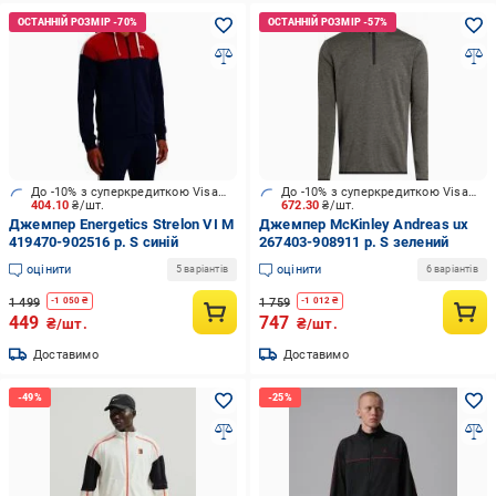
До -10% з суперкредиткою Visa Вигода
До -10% з суперкредиткою Visa Вигода
404.10
₴/шт.
672.30
₴/шт.
Джемпер Energetics Strelon VI M
Джемпер McKinley Andreas ux
419470-902516 р. S синій
267403-908911 р. S зелений
оцінити
оцінити
5 варіантів
6 варіантів
1 499
1 759
-
1 050
₴
-
1 012
₴
449
747
₴/шт.
₴/шт.
Доставимо
Доставимо