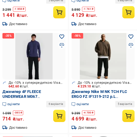
оцінити
оцінити
5 варіантів
6 варіантів
3 299
5 890
-
1 858
₴
-
1 761
₴
1 441
4 129
₴/шт.
₴/шт.
Доставимо
Доставимо
До -10% з суперкредиткою Visa Вигода
До -10% з суперкредиткою Visa Вигода
642.60
₴/шт.
4 229.10
₴/шт.
Джемпер 4F FLEECE
Джемпер Nike M NK TCH FLC
UNDERWEAR M067
ERGO FZ IF1319-212 р.L
4FWAW25UFLEM067-31S р.S
коричневий
оцінити
оцінити
6 варіантів
5 варіантів
синій
1 099
9 399
-
385
₴
-
4 700
₴
714
4 699
₴/шт.
₴/шт.
Доставимо
Доставимо