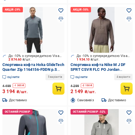
До -10% з суперкредиткою Visa Вигода
До -10% з суперкредиткою Visa Вигода
2 874.60
₴/шт.
1 934.10
₴/шт.
Спортивна кофта Hoka GlideTech
Спортивна кофта Nike M J DF
Quarter Zip 1164156-FDDN р.S
SPRT CSVR FLC PO Jordan
сірий
FV8606-040 р.XL коричневий
оцінити
оцінити
5 варіантів
4 варіанти
4 499
4 299
-
1 305
₴
-
2 150
₴
3 194
2 149
₴/шт.
₴/шт.
Доставимо
Cамовивіз
Доставимо