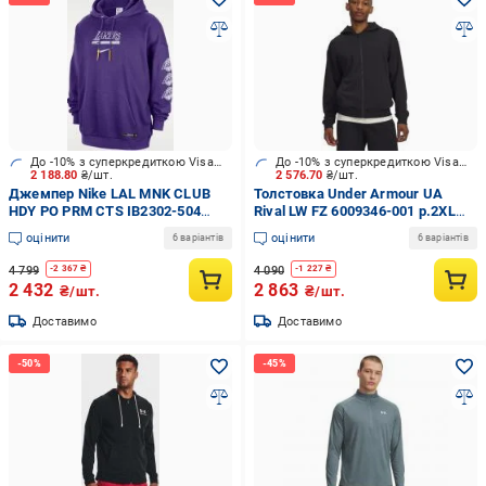
До -10% з суперкредиткою Visa Вигода
До -10% з суперкредиткою Visa Вигода
2 188.80
₴/шт.
2 576.70
₴/шт.
Джемпер Nike LAL MNK CLUB
Толстовка Under Armour UA
HDY PO PRM CTS IB2302-504
Rival LW FZ 6009346-001 р.2XL
р.2XL фіолетовий
чорний
оцінити
оцінити
6 варіантів
6 варіантів
4 799
4 090
-
2 367
₴
-
1 227
₴
2 432
2 863
₴/шт.
₴/шт.
Доставимо
Доставимо