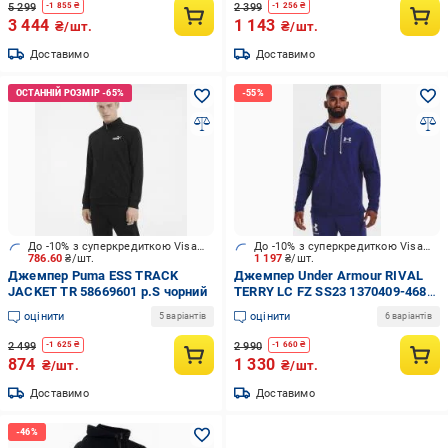
5 299
2 399
-
1 855
₴
-
1 256
₴
3 444
1 143
₴/шт.
₴/шт.
Доставимо
Доставимо
До -10% з суперкредиткою Visa Вигода
До -10% з суперкредиткою Visa Вигода
786.60
₴/шт.
1 197
₴/шт.
Джемпер Puma ESS TRACK
Джемпер Under Armour RIVAL
JACKET TR 58669601 р.S чорний
TERRY LC FZ SS23 1370409-468
р. M синій
оцінити
оцінити
5 варіантів
6 варіантів
2 499
2 990
-
1 625
₴
-
1 660
₴
874
1 330
₴/шт.
₴/шт.
Доставимо
Доставимо