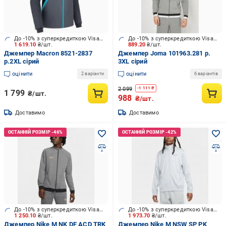
До -10% з суперкредиткою Visa Вигода
До -10% з суперкредиткою Visa Вигода
1 619.10
₴/шт.
889.20
₴/шт.
Джемпер Macron 8521-2837
Джемпер Joma 101963.281 р.
р.2XL сірий
3XL сірий
оцінити
оцінити
2 варіанти
6 варіантів
2 099
-
1 111
₴
1 799
₴/шт.
988
₴/шт.
Доставимо
Доставимо
До -10% з суперкредиткою Visa Вигода
До -10% з суперкредиткою Visa Вигода
1 250.10
₴/шт.
1 973.70
₴/шт.
Джемпер Nike M NK DF ACD TRK
Джемпер Nike M NSW SP PK