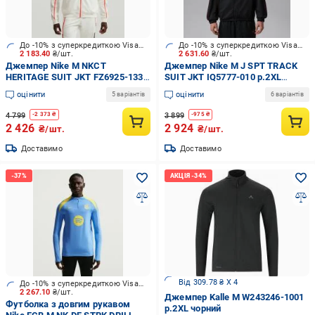
До -10% з суперкредиткою Visa Вигода
До -10% з суперкредиткою Visa Вигода
2 183.40
₴/шт.
2 631.60
₴/шт.
Джемпер Nike M NKCT
Джемпер Nike M J SPT TRACK
HERITAGE SUIT JKT FZ6925-133
SUIT JKT IQ5777-010 р.2XL
р.2XL білий
чорний
оцінити
оцінити
5 варіантів
6 варіантів
4 799
3 899
-
2 373
₴
-
975
₴
2 426
2 924
₴/шт.
₴/шт.
Доставимо
Доставимо
Від 309.78 ₴ X 4
До -10% з суперкредиткою Visa Вигода
2 267.10
₴/шт.
Джемпер Kalle M W243246-1001
Футболка з довгим рукавом
р.2XL чорний