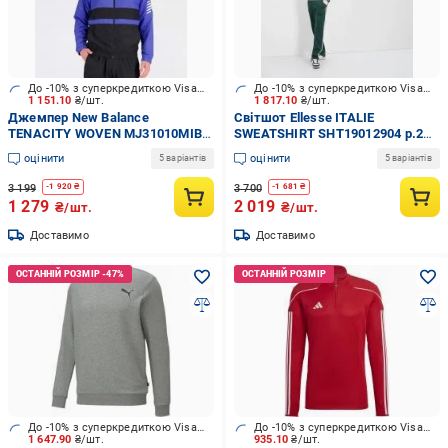
До -10% з суперкредиткою Visa Вигода
До -10% з суперкредиткою Visa Вигода
1 151.10
₴/шт.
1 817.10
₴/шт.
Джемпер New Balance
Світшот Ellesse ITALIE
TENACITY WOVEN MJ31010MIB
SWEATSHIRT SHT19012904 р.2XL
р. S синій
бежевий
оцінити
оцінити
5 варіантів
5 варіантів
3 199
3 700
-
1 920
₴
-
1 681
₴
1 279
2 019
₴/шт.
₴/шт.
Доставимо
Доставимо
До -10% з суперкредиткою Visa Вигода
До -10% з суперкредиткою Visa Вигода
1 647.90
₴/шт.
935.10
₴/шт.