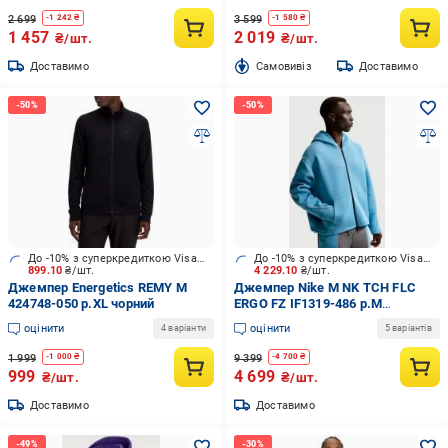
2 699
3 599
-
1 242
₴
-
1 580
₴
1 457
2 019
₴/шт.
₴/шт.
Доставимо
Cамовивіз
Доставимо
До -10% з суперкредиткою Visa Вигода
До -10% з суперкредиткою Visa Вигода
899.10
₴/шт.
4 229.10
₴/шт.
Джемпер Energetics REMY M
Джемпер Nike M NK TCH FLC
424748-050 р.XL чорний
ERGO FZ IF1319-486 р.M
блакитний
оцінити
оцінити
4 варіанти
5 варіантів
1 999
9 399
-
1 000
₴
-
4 700
₴
999
4 699
₴/шт.
₴/шт.
Доставимо
Доставимо