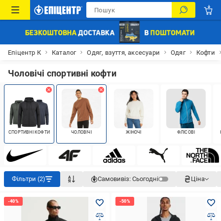
Епіцентр К
Каталог
Одяг, взуття, аксесуари
Одяг
Кофти
Чоловічі спортивні кофти
СПОРТИВНІ КОФТИ
ЧОЛОВІЧІ
ЖІНОЧІ
ФЛІСОВІ
Фільтри (2)
Самовивіз:
Сьогодні
Ціна