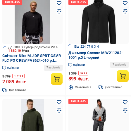
Від 224.77 ₴ X 4
До -10% з суперкредиткою Visa Вигода
1 880.10
₴/шт.
Джемпер Cocoon M W211202-
Світшот Nike M J DF SPRT CSVR
1001 р.XL чорний
FLC PO CREW FV8624-010 р.L
оцінити
чорний
7 варіантів
оцінити
7 варіантів
1 399
-
500
₴
3 799
-
1 710
₴
899
₴/шт.
2 089
₴/шт.
Cамовивіз
Доставимо
Доставимо