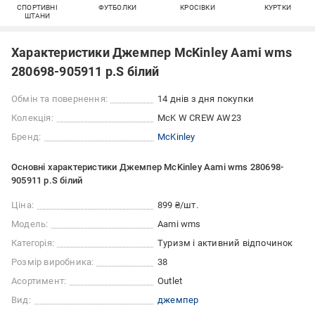
СПОРТИВНІ
ФУТБОЛКИ
КРОСІВКИ
КУРТКИ
ШТАНИ
Характеристики Джемпер McKinley Aami wms
280698-905911 р.S білий
Обмін та повернення:
14 днів з дня покупки
Колекція:
McK W CREW AW23
Бренд:
McKinley
Основні характеристики Джемпер McKinley Aami wms 280698-
905911 р.S білий
Ціна:
899 ₴/шт.
Модель:
Aami wms
Категорія:
Туризм і активний відпочинок
Розмір виробника:
38
Асортимент:
Outlet
Вид:
джемпер