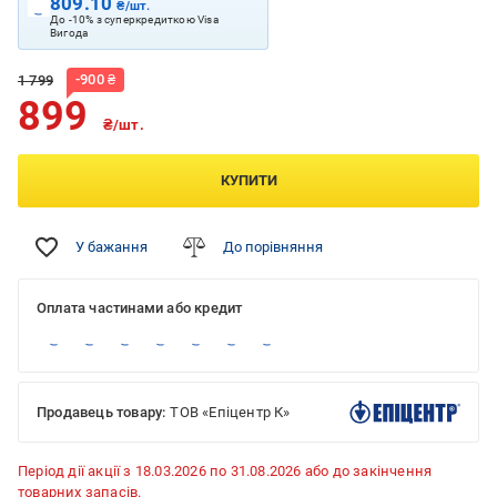
809.10
₴/шт.
До -10% з суперкредиткою Visa
Вигода
-
900
₴
1 799
899
₴/шт.
КУПИТИ
У бажання
До порівняння
Оплата частинами або кредит
Продавець товару:
ТОВ «Епіцентр К»
Період дії акції з 18.03.2026 по 31.08.2026 або до закінчення
товарних запасів.