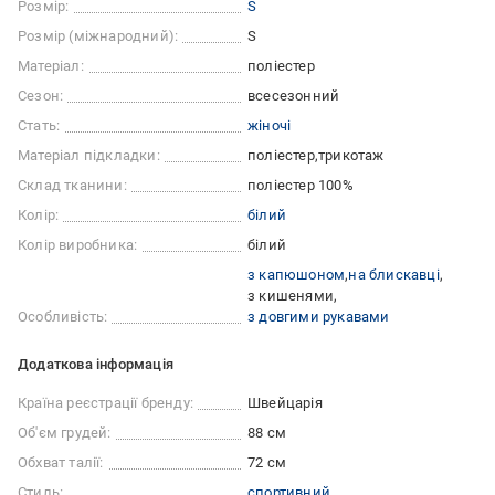
Розмір:
S
Розмір (міжнародний):
S
Матеріал:
поліестер
Сезон:
всесезонний
Стать:
жіночі
Матеріал підкладки:
поліестер
трикотаж
Склад тканини:
поліестер 100%
Колір:
білий
Колір виробника:
білий
з капюшоном
на блискавці
з кишенями
Особливість:
з довгими рукавами
Додаткова інформація
Країна реєстрації бренду:
Швейцарія
Об'єм грудей:
88 см
Обхват талії:
72 см
Стиль:
спортивний