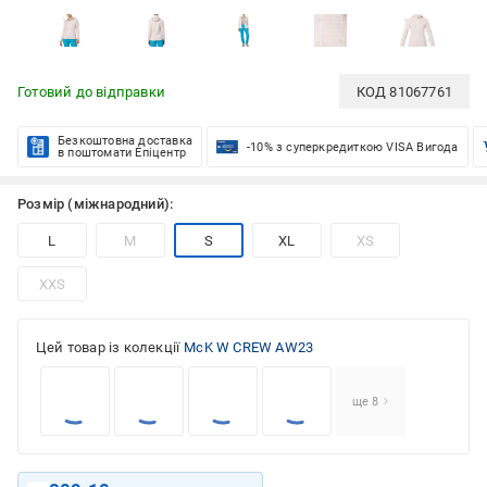
Готовий до відправки
КОД
81067761
Безкоштовна доставка
-10% з суперкредиткою VISA Вигода
в поштомати Епіцентр
Розмір (міжнародний):
L
M
S
XL
XS
XXS
Цей товар із колекції
McK W CREW AW23
ще 8