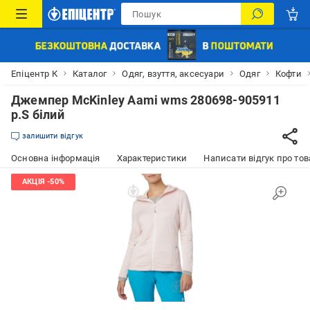
Епіцентр К
Каталог
Одяг, взуття, аксесуари
Одяг
Кофти
Джемпер McKinley Aami wms 280698-905911
р.S білий
залишити відгук
Основна інформація
Характеристики
Написати відгук про тов