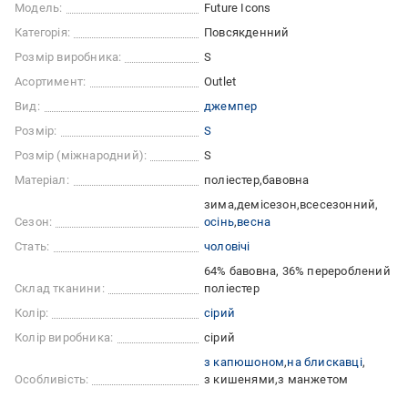
Модель:
Future Icons
Категорія:
Повсякденний
Розмір виробника:
S
Асортимент:
Outlet
Вид:
джемпер
Розмір:
S
Розмір (міжнародний):
S
Матеріал:
поліестер
бавовна
зима
демісезон
всесезонний
Сезон:
осінь
весна
Стать:
чоловічі
64% бавовна, 36% перероблений
Склад тканини:
поліестер
Колір:
сірий
Колір виробника:
сірий
з капюшоном
на блискавці
Особливість:
з кишенями
з манжетом