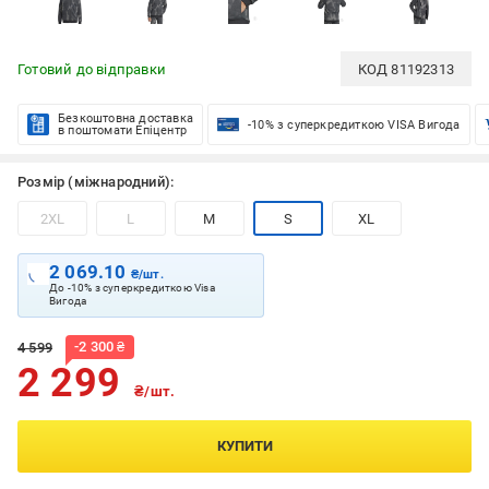
Готовий до відправки
КОД
81192313
Безкоштовна доставка
-10% з суперкредиткою VISA Вигода
в поштомати Епіцентр
Розмір (міжнародний):
2XL
L
M
S
XL
2 069.10
₴/шт.
До -10% з суперкредиткою Visa
Вигода
-
2 300
₴
4 599
2 299
₴/шт.
КУПИТИ