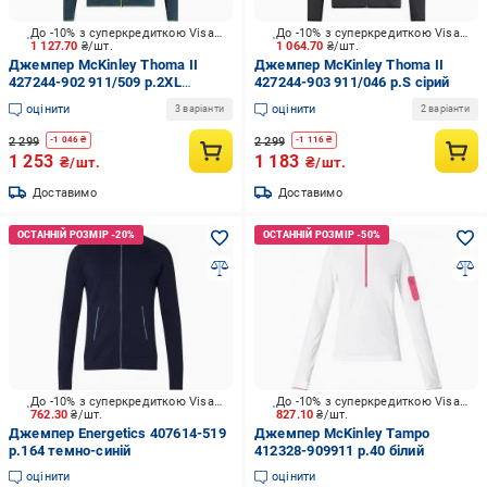
До -10% з суперкредиткою Visa Вигода
До -10% з суперкредиткою Visa Вигода
1 127.70
₴/шт.
1 064.70
₴/шт.
Джемпер McKinley Thoma II
Джемпер McKinley Thoma II
427244-902 911/509 р.2XL
427244-903 911/046 р.S сірий
зелений
оцінити
оцінити
3 варіанти
2 варіанти
2 299
2 299
-
1 046
₴
-
1 116
₴
1 253
1 183
₴/шт.
₴/шт.
Доставимо
Доставимо
До -10% з суперкредиткою Visa Вигода
До -10% з суперкредиткою Visa Вигода
762.30
₴/шт.
827.10
₴/шт.
Джемпер Energetics 407614-519
Джемпер McKinley Tampo
р.164 темно-синій
412328-909911 р.40 білий
оцінити
оцінити