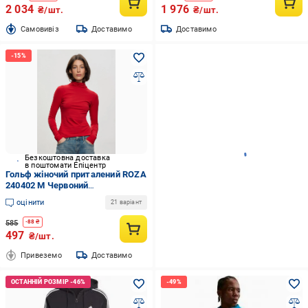
2 034
1 976
₴/шт.
₴/шт.
Cамовивіз
Доставимо
Доставимо
Безкоштовна доставка
в поштомати Епіцентр
Гольф жіночий приталений ROZA
240402 M Червоний
(4824005745720)
оцінити
21 варіант
585
-
88
₴
497
₴/шт.
Привеземо
Доставимо