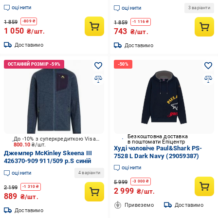
рожевий
оцінити
оцінити
3 варіанти
1 859
-
809
₴
1 859
-
1 116
₴
1 050
743
₴/шт.
₴/шт.
Доставимо
Доставимо
Безкоштовна доставка
До -10% з суперкредиткою Visa Вигода
в поштомати Епіцентр
800.10
₴/шт.
Худі чоловіче Paul&Shark PS-
Джемпер McKinley Skeena III
7528 L Dark Navy (29059387)
426370-909 911/509 р.S синій
оцінити
оцінити
4 варіанти
5 999
-
3 000
₴
2 199
-
1 310
₴
2 999
₴/шт.
889
₴/шт.
Привеземо
Доставимо
Доставимо