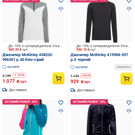
До -10% з суперкредиткою Visa Вигода
До -10% з суперкредиткою Visa Вигода
969.30
₴/шт.
836.10
₴/шт.
Джемпер McKinley 408232-
Джемпер McKinley 415968-057
906001 р.40 біло-сірий
р.S чорний
оцінити
оцінити
2 варіанти
2 199
-
1 122
₴
1 159
-
230
₴
1 077
929
₴/шт.
₴/шт.
Доставимо
Доставимо