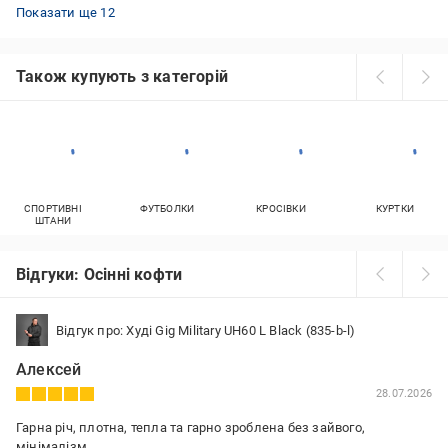
Довгі светри
Джемпери із мохеру
Світшоти Nike чоловічі
Світшоти з вишивкою
Рожеві кардигани
Толстовки з принтами
Флісові кофти з капюшоном чоловічі
Сірі кардигани
Кофти Puma чоловічі
Худі жіночі рожеві
Рожеві светри жіночі
Худі на блискавці
Показати ще 12
Також купують з категорій
СПОРТИВНІ
ФУТБОЛКИ
КРОСІВКИ
КУРТКИ
ШТАНИ
Відгуки: Осінні кофти
Відгук про: Худі Gig Military UH60 L Black (835-b-l)
Алексей
28.07.2026
Гарна річ, плотна, тепла та гарно зроблена без зайвого,
мінімалізм