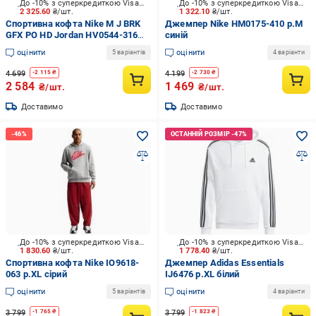
До -10% з суперкредиткою Visa Вигода
До -10% з суперкредиткою Visa Вигода
2 325.60
₴/шт.
1 322.10
₴/шт.
Спортивна кофта Nike M J BRK
Джемпер Nike HM0175-410 р.M
GFX PO HD Jordan HV0544-316
синій
р.L хакі
оцінити
оцінити
5 варіантів
4 варіанти
4 699
4 199
-
2 115
₴
-
2 730
₴
2 584
1 469
₴/шт.
₴/шт.
Доставимо
Доставимо
До -10% з суперкредиткою Visa Вигода
До -10% з суперкредиткою Visa Вигода
1 830.60
₴/шт.
1 778.40
₴/шт.
Спортивна кофта Nike IO9618-
Джемпер Adidas Essentials
063 р.XL сірий
IJ6476 р.XL білий
оцінити
оцінити
5 варіантів
4 варіанти
3 799
3 799
-
1 765
₴
-
1 823
₴