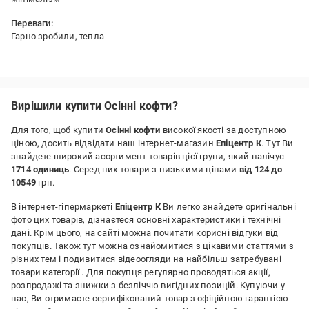
Переваги:
Гарно зробили, тепла
Вирішили купити Осінні кофти?
Для того, щоб купити
Осінні кофти
високої якості за доступною
ціною, досить відвідати наш інтернет-магазин
Епіцентр К
. Тут Ви
знайдете широкий асортимент товарів цієї групи, який налічує
1714 одиниць
. Серед них товари з низькими цінами
від 124 до
10549
грн.
В інтернет-гіпермаркеті
Епіцентр К
Ви легко знайдете оригінальні
фото цих товарів, дізнаєтеся основні характеристики і технічні
дані. Крім цього, на сайті можна почитати корисні відгуки від
покупців. Також тут можна ознайомитися з цікавими статтями з
різних тем і подивитися відеоогляди на найбільш затребувані
товари категорії
. Для покупця регулярно проводяться акції,
розпродажі та знижки з безліччю вигідних позицій. Купуючи у
нас, Ви отримаєте сертифікований товар з офіційною гарантією