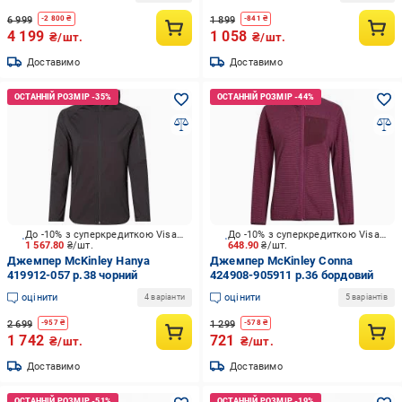
6 999
1 899
-
2 800
₴
-
841
₴
4 199
1 058
₴/шт.
₴/шт.
Доставимо
Доставимо
До -10% з суперкредиткою Visa Вигода
До -10% з суперкредиткою Visa Вигода
1 567.80
₴/шт.
648.90
₴/шт.
Джемпер McKinley Hanya
Джемпер McKinley Conna
419912-057 р.38 чорний
424908-905911 р.36 бордовий
оцінити
оцінити
4 варіанти
5 варіантів
2 699
1 299
-
957
₴
-
578
₴
1 742
721
₴/шт.
₴/шт.
Доставимо
Доставимо