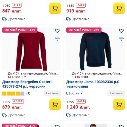
1 059
1 859
-
212
₴
-
940
₴
847
919
₴/шт.
₴/шт.
Доставимо
Доставимо
До -10% з суперкредиткою Visa Вигода
До -10% з суперкредиткою Visa Вигода
611.10
₴/шт.
1 116
₴/шт.
Джемпер Energetics Caster II
Джемпер Joma 103082336 р.S
425078-274 р.L червоний
темно-синій
1
оцінити
4 варіанти
2 варіанти
1 999
1 909
-
1 320
₴
-
669
₴
679
1 240
₴/шт.
₴/шт.
Доставимо
Доставимо