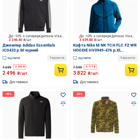
До -10% з суперкредиткою Visa Вигода
До -10% з суперкредиткою Visa Вигода
2 246.40
₴/шт.
3 439.80
₴/шт.
Джемпер Adidas Essentials
Кофта Nike M NK TCH FLC FZ WR
IC0433 р.M чорний
HOODIE HV0949-476 р.XL
блакитний
оцінити
оцінити
5 варіантів
5 варіантів
4 699
7 599
-
2 203
₴
-
3 777
₴
2 496
3 822
₴/шт.
₴/шт.
Доставимо
Доставимо