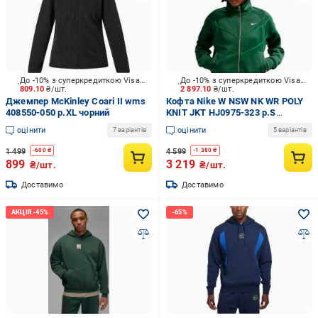
До -10% з суперкредиткою Visa Вигода
До -10% з суперкредиткою Visa Вигода
809.10
₴/шт.
2 897.10
₴/шт.
Джемпер McKinley Coari II wms
Кофта Nike W NSW NK WR POLY
408550-050 р.XL чорний
KNIT JKT HJ0975-323 р.S
зелений
оцінити
оцінити
7 варіантів
5 варіантів
1 499
4 599
-
600
₴
-
1 380
₴
899
3 219
₴/шт.
₴/шт.
Доставимо
Доставимо