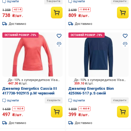
оцінити
оцінити
5 варіантів
4 варіанти
1 359
2 699
-
621
₴
-
1 890
₴
738
809
₴/шт.
₴/шт.
Доставимо
Доставимо
До -10% з суперкредиткою Visa Вигода
До -10% з суперкредиткою Visa Вигода
447.30
₴/шт.
359.10
₴/шт.
Джемпер Energetics Cassia III
Джемпер Energetics Bion
417738-902915 р.M червоний
425066-517 р.S синій
оцінити
оцінити
4 варіанти
4 варіанти
1 659
1 859
-
1 162
₴
-
1 460
₴
497
399
₴/шт.
₴/шт.
Доставимо
Доставимо