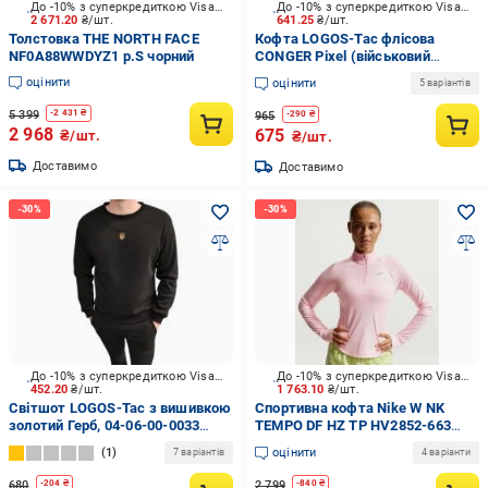
До -10% з суперкредиткою Visa Вигода
До -10% з суперкредиткою Visa Вигода
2 671.20
₴/шт.
641.25
₴/шт.
Толстовка THE NORTH FACE
Кофта LOGOS-Tac флісова
NF0A88WWDYZ1 р.S чорний
CONGER Pixel (військовий
камуфляж) 04-06-00-0062 р.XXL
оцінити
оцінити
5 варіантів
піксель
5 399
-
2 431
₴
965
-
290
₴
2 968
675
₴/шт.
₴/шт.
Доставимо
Доставимо
До -10% з суперкредиткою Visa Вигода
До -10% з суперкредиткою Visa Вигода
452.20
₴/шт.
1 763.10
₴/шт.
Світшот LOGOS-Tac з вишивкою
Спортивна кофта Nike W NK
золотий Герб, 04-06-00-0033
TEMPO DF HZ TP HV2852-663
р.3XL чорний
р.XS рожевий
1
оцінити
7 варіантів
4 варіанти
680
2 799
-
204
₴
-
840
₴