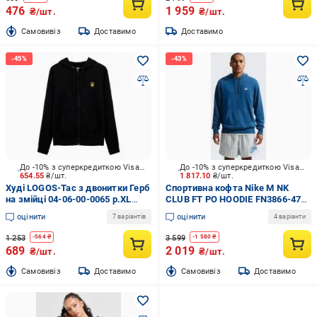
476
1 959
₴/шт.
₴/шт.
Cамовивіз
Доставимо
Доставимо
До -10% з суперкредиткою Visa Вигода
До -10% з суперкредиткою Visa Вигода
654.55
₴/шт.
1 817.10
₴/шт.
Худі LOGOS-Tac з двонитки Герб
Спортивна кофта Nike M NK
на змійці 04-06-00-0065 р.XL
CLUB FT PO HOODIE FN3866-476
чорний
р.L блакитний
оцінити
оцінити
7 варіантів
4 варіанти
1 253
3 599
-
564
₴
-
1 580
₴
689
2 019
₴/шт.
₴/шт.
Cамовивіз
Доставимо
Cамовивіз
Доставимо