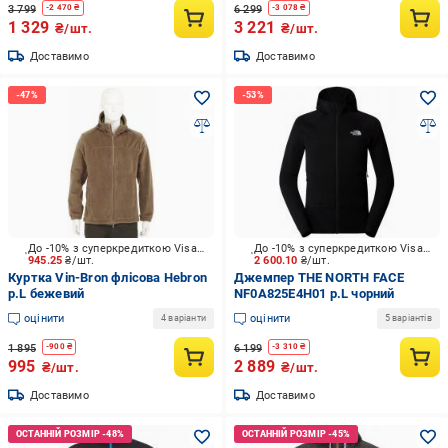
3 799
6 299
-
2 470
₴
-
3 078
₴
1 329
3 221
₴/шт.
₴/шт.
Доставимо
Доставимо
До -10% з суперкредиткою Visa Вигода
До -10% з суперкредиткою Visa Вигода
945.25
₴/шт.
2 600.10
₴/шт.
Куртка Vin-Bron флісова Hebron
Джемпер THE NORTH FACE
р.L бежевий
NF0A825E4H01 р.L чорний
оцінити
оцінити
4 варіанти
5 варіантів
1 895
6 199
-
900
₴
-
3 310
₴
995
2 889
₴/шт.
₴/шт.
Доставимо
Доставимо