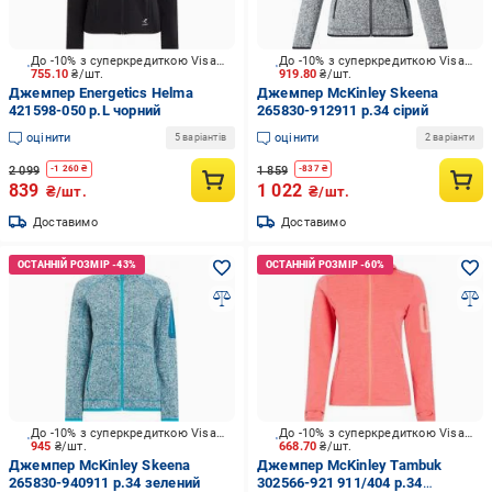
До -10% з суперкредиткою Visa Вигода
До -10% з суперкредиткою Visa Вигода
755.10
₴/шт.
919.80
₴/шт.
Джемпер Energetics Helma
Джемпер McKinley Skeena
421598-050 р.L чорний
265830-912911 р.34 сірий
оцінити
оцінити
5 варіантів
2 варіанти
2 099
1 859
-
1 260
₴
-
837
₴
839
1 022
₴/шт.
₴/шт.
Доставимо
Доставимо
До -10% з суперкредиткою Visa Вигода
До -10% з суперкредиткою Visa Вигода
945
₴/шт.
668.70
₴/шт.
Джемпер McKinley Skeena
Джемпер McKinley Tambuk
265830-940911 р.34 зелений
302566-921 911/404 р.34