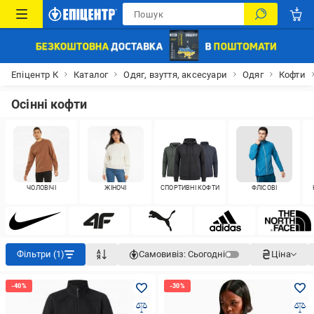
Епіцентр К
Каталог
Одяг, взуття, аксесуари
Одяг
Кофти
Осінні кофти
ЧОЛОВІЧІ
ЖІНОЧІ
СПОРТИВНІ КОФТИ
ФЛІСОВІ
Фільтри (1)
Самовивіз:
Сьогодні
Ціна