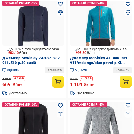
До -10% з суперкредиткою Visa Вигода
До -10% з суперкредиткою Visa Вигода
602.10
₴/шт.
993.60
₴/шт.
Джемпер McKinley 242095-982
Джемпер McKinley 411446.909-
911/510 р.40 синій
911/melange/blue petrol р.XL
бірюзовий
оцінити
оцінити
5 варіантів
2 варіанти
1 959
2 189
-
1 290
₴
-
1 085
₴
669
1 104
₴/шт.
₴/шт.
Доставимо
Доставимо