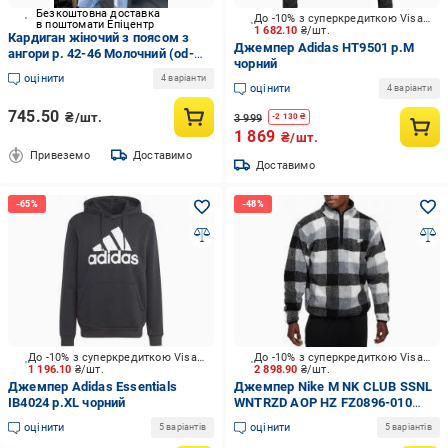
Безкоштовна доставка
До -10% з суперкредиткою Visa Вигода
в поштомати Епіцентр
1 682.10
₴/шт.
Кардиган жіночий з поясом з
Джемпер Adidas HT9501 р.M
ангори р. 42-46 Молочний (od-
чорний
11122-4)
оцінити
4 варіанти
оцінити
4 варіанти
745.50
₴/шт.
3 999
-
2 130
₴
1 869
₴/шт.
Привеземо
Доставимо
Доставимо
До -10% з суперкредиткою Visa Вигода
До -10% з суперкредиткою Visa Вигода
1 196.10
₴/шт.
2 898.90
₴/шт.
Джемпер Adidas Essentials
Джемпер Nike M NK CLUB SSNL
IB4024 р.XL чорний
WNTRZD AOP HZ FZ0896-010
р.XL сірий
оцінити
оцінити
5 варіантів
5 варіантів