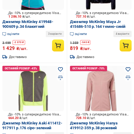
До -10% з суперкредиткою Visa Вигода
До -10% з суперкредиткою Visa Вигода
1 286.10
₴/шт.
737.10
₴/шт.
Джемпер McKinley 419948-
Джемпер McKinley Maya Jr
900609 р.34 блакитний
415686-510 р.164 темно-синій
оцінити
оцінити
3 варіанти
4 варіанти
3 499
1 359
-
2 070
₴
-
540
₴
1 429
819
₴/шт.
₴/шт.
Доставимо
Доставимо
До -10% з суперкредиткою Visa Вигода
До -10% з суперкредиткою Visa Вигода
664.20
₴/шт.
728.10
₴/шт.
Джемпер McKinley Aaki 411412-
Джемпер McKinley Hanya
917911 р.176 сіро-зелений
419912-359 р.38 рожевий