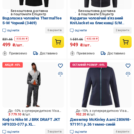
Безкоштовна доставка
Безкоштовна доставка
в поштомати Епіцентр
в поштомати Епіцентр
Водолазка чоловіча ThermalTee
Кардиган чоловічий в'язаний
S-M Чорний (3469)
KnitJacket на блискавці S/M
Чорний (3239)
оцінити
оцінити
6 варіантів
2 варіанти
831.66
1 581.66
-
332.66
₴
-
632.66
₴
499
949
₴/шт.
₴/шт.
Привеземо
Доставимо
Привеземо
Доставимо
До -10% з суперкредиткою Visa Вигода
До -10% з суперкредиткою Visa Вигода
3 779.10
₴/шт.
952.20
₴/шт.
Кофта Nike M J BRK DRAFT JKT
Джемпер McKinley Aami 280698-
HF9333-077 р.XL
971911 р.36 темно-синій
різнокольоровий
оцінити
оцінити
5 варіантів
4 варіанти