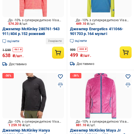
До -10% з суперкредиткою Visa Вигода
До -10% з суперкредиткою Visa Вигода
574.20
₴/шт.
449.10
₴/шт.
Джемпер McKinley 280761-943
Джемпер Energetics 411066-
911/404 р.152 рожевий
901703 р.164 мульті
оцінити
оцінити
3 варіанти
999
-
500
₴
1 599
-
961
₴
499
638
₴/шт.
₴/шт.
Доставимо
Доставимо
До -10% з суперкредиткою Visa Вигода
До -10% з суперкредиткою Visa Вигода
1 259.10
₴/шт.
881.10
₴/шт.
Джемпер McKinley Hanya
Джемпер McKinley Maya Jr