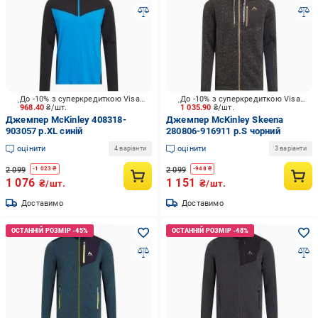
До -10% з суперкредиткою Visa Вигода
До -10% з суперкредиткою Visa Вигода
968.40
₴/шт.
1 035.90
₴/шт.
Джемпер McKinley 408318-
Джемпер McKinley Skeena
903057 р.XL синій
280806-916911 р.S чорний
оцінити
оцінити
4 варіанти
3 варіанти
2 099
2 099
-
1 023
₴
-
948
₴
1 076
1 151
₴/шт.
₴/шт.
Доставимо
Доставимо