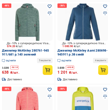
До -10% з суперкредиткою Visa Вигода
До -10% з суперкредиткою Visa Вигода
574.20
₴/шт.
1 080.90
₴/шт.
Джемпер McKinley 280761-945
Джемпер McKinley Aami 280698-
911/681 р.140 зелений
945911 р.38 синій
оцінити
оцінити
5 варіантів
4 варіанти
1 599
1 899
-
961
₴
-
698
₴
638
1 201
₴/шт.
₴/шт.
Доставимо
Доставимо