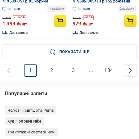
419500-057 р.XL чорний
415686-905413 р.152 рожевий
оцінити
оцінити
4 варіанти
2 варіанти
2 799
1 399
-
1 400
₴
-
420
₴
1 399
979
₴/шт.
₴/шт.
Доставимо
Доставимо
ПОКАЗАТИ ЩЕ
1
2
3
...
134
Популярні запити
Чоловічі світшоти Puma
Худі чоловічі Nike
Трикотажні кофти жіночі