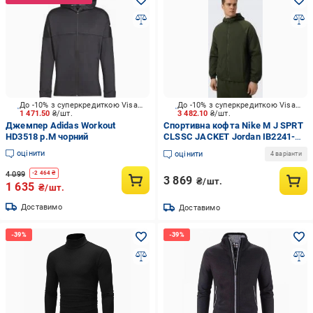
До -10% з суперкредиткою Visa Вигода
До -10% з суперкредиткою Visa Вигода
1 471.50
₴/шт.
3 482.10
₴/шт.
Джемпер Adidas Workout
Спортивна кофта Nike M J SPRT
HD3518 р.M чорний
CLSSC JACKET Jordan IB2241-
325 р.M зелений
оцінити
оцінити
4 варіанти
4 099
-
2 464
₴
3 869
₴/шт.
1 635
₴/шт.
Доставимо
Доставимо