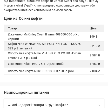
від виробника, зможете забрати його в Києві або в будь-якому
іншому місті України, попередньо оформивши доставку або
скориставшися безкоштовним самовивозом.
Ціни на Осінні кофти
Товар
Ціна
Джемпер McKinley Coari II wms 408550-050 р.XL
899 ₴
чорний
Кофта Nike W NSW NK WR POLY KNIT JKT HJ0975-
3 219 ₴
323 р.S зелений
Спортивна кофта Nike M J BRK GFX PO HD Jordan
2 584 ₴
HV0544-316 р.L хакі
Джемпер Nike HM0175-410 р.M синій
1 469 ₴
Спортивна кофта Nike IO9618-063 р.XL сірий
2 034 ₴
Найпоширеніші питання
→ Які недорогі товари в групі Кофти?