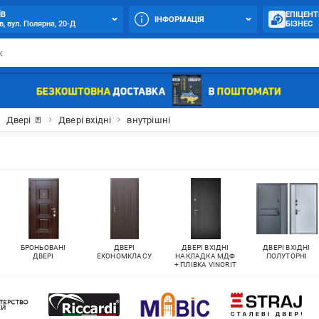
ЇВ
ЕПІЦЕНТ
ІНФОРМАЦІЯ
в, вул. Полярна, 20-Д
БІЗНЕС
Двері 🚪
Двері вхідні
внутрішні
БРОНЬОВАНІ
ДВЕРІ
ДВЕРІ ВХІДНІ
ДВЕРІ ВХІДНІ
ДВЕРІ
ЕКОНОМКЛАСУ
НАКЛАДКА МДФ
ПОЛУТОРНІ
+ ПЛІВКА VINORIT