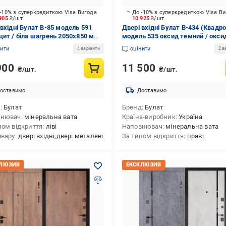
-10% з суперкредиткою Visa Вигода
До -10% з суперкредиткою Visa В
 905
₴/шт.
10 925
₴/шт.
 вхідні Булат В-85 модель 591
Двері вхідні Булат В-434 (Квадро
цит / біла шагрень 2050x850 мм
модель 535 оксид темний / окси
2040x840 мм праві
нити
оцінити
4 варіанти
2 в
900
11 500
₴/шт.
₴/шт.
оставимо
Доставимо
д
Булат
Бренд
Булат
внювач
мінеральна вата
Країна-виробник
Україна
пом відкриття
ліві
Наповнювач
мінеральна вата
овару
двері вхідні,двері металеві
За типом відкриття
праві