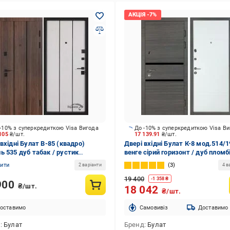
-10% з суперкредиткою Visa Вигода
До -10% з суперкредиткою Visa В
 105
₴/шт.
17 139.91
₴/шт.
вхідні Булат В-85 (квадро)
Двері вхідні Булат К-8 мод.514/1
ь 535 дуб табак / рустик
венге сірий горизонт / дуб пломб
йон блан 2050x850 мм праві
горизонт 2050x950 мм ліві
нити
3
2 варіанти
4 в
19 400
-
1 358
₴
900
₴/шт.
18 042
₴/шт.
оставимо
Cамовивіз
Доставимо
д
Булат
Бренд
Булат