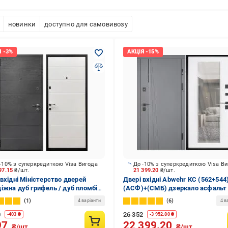
новинки
доступно для самовивозу
-10% з суперкредиткою Visa Вигода
До -10% з суперкредиткою Visa В
97.15
₴/шт.
21 399.20
₴/шт.
 вхідні Міністерство дверей
Двері вхідні Abwehr КС (562+544
іжна дуб грифель / дуб пломбір
(АСФ)+(СМБ) дзеркало асфальт 
860 мм ліві
білий супермат 2050х860 мм ліві
1
6
4 варіанти
4 в
0
26 352
-
403
₴
-
3 952.80
₴
97
22 399.20
₴/шт.
₴/шт.