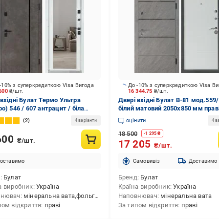
-10% з суперкредиткою Visa Вигода
До -10% з суперкредиткою Visa В
 600
₴/шт.
16 344.75
₴/шт.
 вхідні Булат Термо Ультра
Двері вхідні Булат В-81 мод.559
о) 546 / 607 антрацит / біла
білий матовий 2050x850 мм прав
нь 2050x850 мм праві
2
оцінити
4 варіанти
4 в
18 500
-
1 295
₴
600
₴/шт.
17 205
₴/шт.
оставимо
Cамовивіз
Доставимо
д
Булат
Бренд
Булат
а-виробник
Україна
Країна-виробник
Україна
внювач
мінеральна вата,фольгований утеплювач,коркове дерево
Наповнювач
мінеральна вата
пом відкриття
праві
За типом відкриття
праві