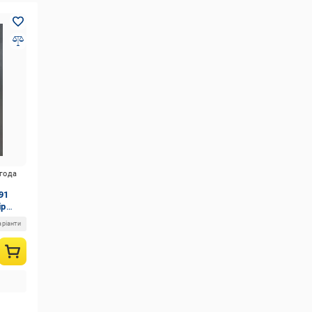
игода
91
ір
аріанти