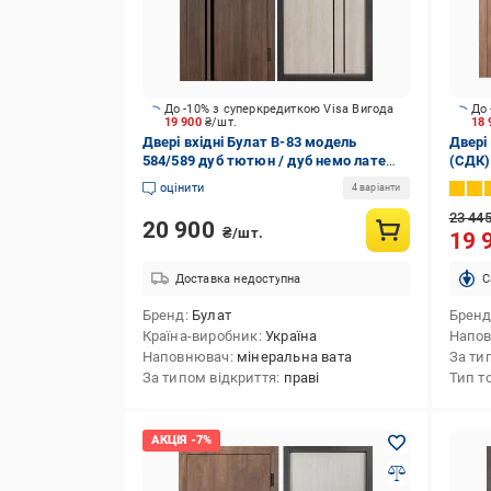
До -10% з суперкредиткою Visa Вигода
До 
19 900
₴/шт.
18 
Двері вхідні Булат В-83 модель
Двері
584/589 дуб тютюн / дуб немо лате
(СДК)
2050x850 мм праві
2050х
оцінити
4 варіанти
23 44
20 900
₴/шт.
19 
Доставка недоступна
C
Бренд
Булат
Брен
Країна-виробник
Україна
Напо
Наповнювач
мінеральна вата
За ти
За типом відкриття
праві
Тип т