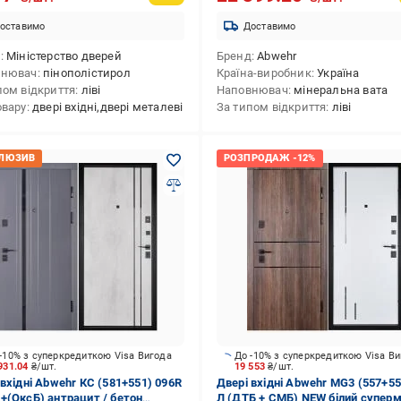
оставимо
Доставимо
д
Міністерство дверей
Бренд
Abwehr
внювач
пінополістирол
Країна-виробник
Україна
пом відкриття
ліві
Наповнювач
мінеральна вата
овару
двері вхідні,двері металеві
За типом відкриття
ліві
-10% з суперкредиткою Visa Вигода
До -10% з суперкредиткою Visa В
931.04
₴/шт.
19 553
₴/шт.
 вхідні Abwehr КС (581+551) 096R
Двері вхідні Abwehr MG3 (557+55
+(ОксБ) антрацит / бетон
Л (ДТБ + СМБ) NEW білий супер