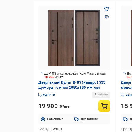
До -10% з суперкредиткою Visa Вигода
До 
18 905
₴/шт.
15
Двері вхідні Булат B-85 (квадро) 535
Двері 
дрімвуд темний 2050x850 мм ліві
модел
авінь
оцінити
оці
4 варіанти
19 900
15 
₴/шт.
Cамовивіз
Доставимо
Д
Бренд
Булат
Брен