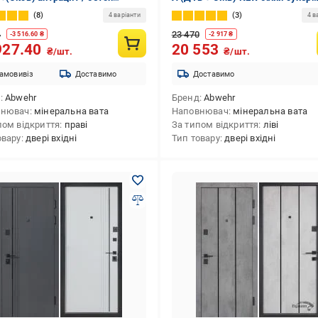
ий 2050x960 мм праві
2050х860 мм ліві
8
3
4 варіанти
4 в
4
23 470
-
3 516.60
₴
-
2 917
₴
927.40
20 553
₴/шт.
₴/шт.
амовивіз
Доставимо
Доставимо
д
Abwehr
Бренд
Abwehr
внювач
мінеральна вата
Наповнювач
мінеральна вата
пом відкриття
праві
За типом відкриття
ліві
овару
двері вхідні
Тип товару
двері вхідні