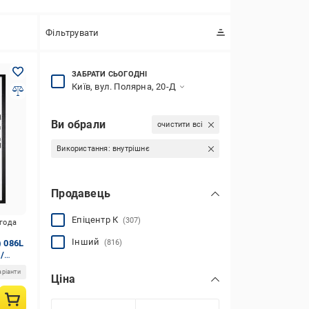
Фільтрувати
ЗАБРАТИ СЬОГОДНІ
Київ, вул. Полярна, 20-Д
Ви обрали
очистити всі
Використання:
внутрішнє
Продавець
Епіцентр К
(307)
игода
Інший
) 086L
(816)
/
аріанти
Ціна