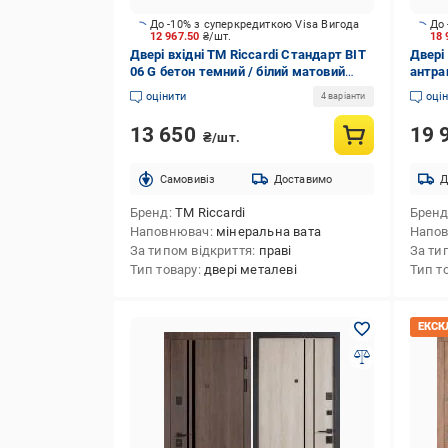
До -10% з суперкредиткою Visa Вигода
До 
12 967.50
₴/шт.
18
Двері вхідні TM Riccardi Стандарт BIT
Двері
06 G бетон темний / білий матовий
антра
2050x960 мм праві
ліві
оцінити
оці
4 варіанти
13 650
19 
₴/шт.
Cамовивіз
Доставимо
Д
Бренд
TM Riccardi
Брен
Наповнювач
мінеральна вата
Напо
За типом відкриття
праві
За ти
Тип товару
двері металеві
Тип т