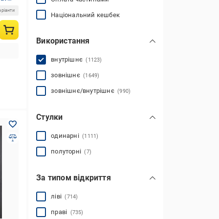
аріанти
Національний кешбек
Використання
внутрішнє
(1123)
зовнішнє
(1649)
зовнішнє/внутрішнє
(990)
Стулки
одинарні
(1111)
полуторні
(7)
За типом відкриття
ліві
(714)
праві
(735)