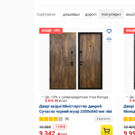
Сортувати
дешевші
дорогі
популярні
акції
До -10% з суперкредиткою Visa Вигода
До 
8 874.90
₴/шт.
9 4
Двері вхідні Міністерство дверей
Двері
Сучасна чорний муар 2050х860 мм ліві
Молод
2050х
5
4 варіанти
10 380
10 40
-
1 038
₴
9 342
9 9
₴/шт.