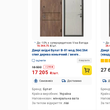
До -10% з суперкредиткою Visa Вигода
До 
16 344.75
₴/шт.
26
Двері вхідні Булат В-81 мод.564/264
Двері
спил дерева коньячний / венге
(квадр
2050x950 мм ліві
шагре
оцінити
4 варіанти
18 500
-
1 295
₴
27 
17 205
₴/шт.
Cамовивіз
Доставимо
Д
Бренд
Булат
Брен
Країна-виробник
Україна
Країн
Наповнювач
мінеральна вата
Напо
За типом відкриття
ліві
За ти