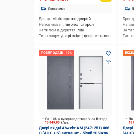
Доставимо
Д
Бренд
Міністерство дверей
Брен
Наповнювач
пінополістирол
Напо
За типом відкриття
ліві
За ти
Тип товару
двері вхідні,двері металеві
Тип т
До -10% з суперкредиткою Visa Вигода
До 
15 449.85
₴/шт.
18 
Двері вхідні Abwehr АМ (547+251) 086
Двері
Л (АЦС + Б) антрацит / білий 2050х860
(АЦС)