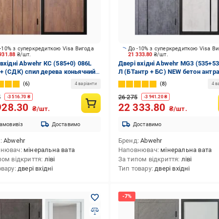
-10% з суперкредиткою Visa Вигода
До -10% з суперкредиткою Visa В
931.88
₴/шт.
21 333.80
₴/шт.
 вхідні Abwehr КС (585+0) 086L
Двері вхідні Abwehr MG3 (535+53
+ (СДК) спил дерева коньячний
Л (БТантр + БС) NEW бетон антра
860 мм ліві
оксид 2050x860 мм ліві
6
8
4 варіанти
4 в
5
26 275
-
3 516.70
₴
-
3 941.20
₴
928.30
22 333.80
₴/шт.
₴/шт.
амовивіз
Доставимо
Доставимо
д
Abwehr
Бренд
Abwehr
внювач
мінеральна вата
Наповнювач
мінеральна вата
пом відкриття
ліві
За типом відкриття
ліві
овару
двері вхідні
Тип товару
двері вхідні