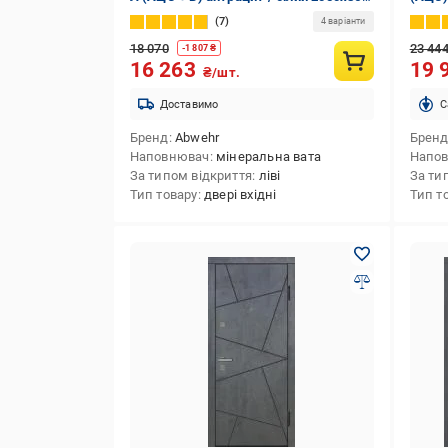
мм ліві
сніжн
7
4 варіанти
18 070
23 44
-
1 807
₴
16 263
19 
₴/шт.
Доставимо
C
Бренд
Abwehr
Брен
Наповнювач
мінеральна вата
Напо
За типом відкриття
ліві
За ти
Тип товару
двері вхідні
Тип т