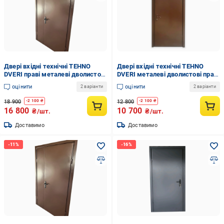
Двері вхідні технічні TEHNO
Двері вхідні технічні TEHNO
DVERI праві металеві дволистові
DVERI металеві дволистові праві
полуторні 1450х2050 мм Ral
860х1900 см Коричневий
оцінити
оцінити
2 варіанти
2 варіанти
8017 Коричневий
18 900
12 800
-
2 100
₴
-
2 100
₴
16 800
10 700
₴/шт.
₴/шт.
Доставимо
Доставимо