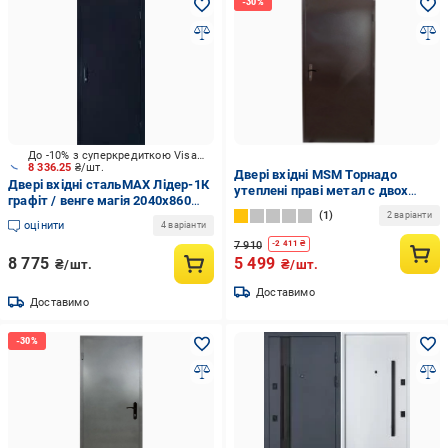
До -10% з суперкредиткою Visa Вигода
8 336.25
₴/шт.
Двері вхідні MSM Торнадо
Двері вхідні стальMAX Лідер-1К
утеплені праві метал с двох
графіт / венге магія 2040х860
сторін 0,6 мм порошкова фарба
1
мм праві
2 варіанти
2020х860 мм Коричневий (101-
оцінити
4 варіанти
01)
7 910
-
2 411
₴
8 775
5 499
₴/шт.
₴/шт.
Доставимо
Доставимо