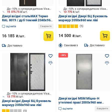
До -10% з суперкредиткою Visa Вигода
До -10% з суперкредиткою Visa Вигода
15 375.75
₴/шт.
13 775
₴/шт.
Двері вхідні стальMAX Термо
Двері вхідні Двері БЦ Буковель
RAL 8019 / дуб темний 2040х960
мармур 2050х860 мм ліві
мм ліві
1
оцінити
2 варіанти
14 500
16 185
₴/шт.
₴/шт.
Cамовивіз
Доставимо
Доставимо
До -10% з суперкредиткою Visa Вигода
13 775
₴/шт.
Двері вхідні MSM Міцна-Н
Двері вхідні Двері БЦ Буковель
утеплені праві 2000х960 мм
мармур 2050x960 мм ліві
Сірий (95092-0223)
оцінити
4 варіанти
1