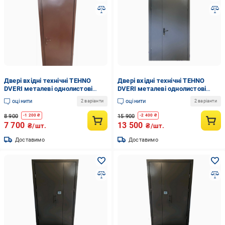
Двері вхідні технічні TEHNO
Двері вхідні технічні TEHNO
DVERI металеві однолистові
DVERI металеві однолистові
праві 700х2050 см Коричневий
полуторні праві 1250х2050 см
оцінити
оцінити
2 варіанти
2 варіанти
Ral 7024 Антрацитовий
8 900
15 900
-
1 200
₴
-
2 400
₴
7 700
13 500
₴/шт.
₴/шт.
Доставимо
Доставимо