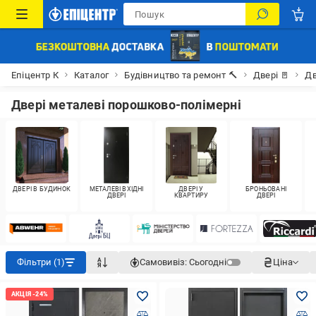
Епіцентр К
Каталог
Будівництво та ремонт 🔨
Двері 🚪
Дв
Двері металеві порошково-полімерні
ДВЕРІ В БУДИНОК
МЕТАЛЕВІ ВХІДНІ
ДВЕРІ У
БРОНЬОВАНІ
ДВЕРІ
КВАРТИРУ
ДВЕРІ
Фільтри (1)
Самовивіз:
Сьогодні
Ціна