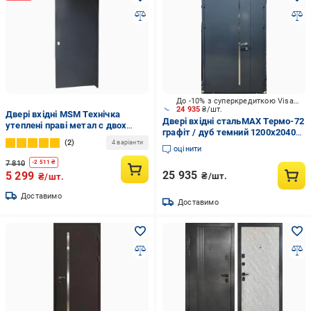
До -10% з суперкредиткою Visa Вигода
24 935
₴/шт.
Двері вхідні MSM Технічка
Двері вхідні стальMAX Термо-72
утеплені праві метал с двох
графіт / дуб темний 1200x2040
сторін 0,4 мм порошкова фарба
2
мм ліві
4 варіанти
2020х960 мм Антрацит (95559-
оцінити
025359)
7 810
-
2 511
₴
25 935
5 299
₴/шт.
₴/шт.
Доставимо
Доставимо