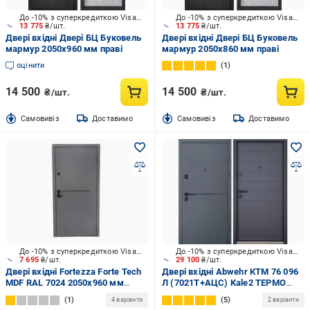
До -10% з суперкредиткою Visa Вигода
До -10% з суперкредиткою Visa Вигода
13 775
₴/шт.
13 775
₴/шт.
Двері вхідні Двері БЦ Буковель
Двері вхідні Двері БЦ Буковель
мармур 2050x960 мм праві
мармур 2050х860 мм праві
оцінити
1
14 500
14 500
₴/шт.
₴/шт.
Cамовивіз
Доставимо
Cамовивіз
Доставимо
До -10% з суперкредиткою Visa Вигода
До -10% з суперкредиткою Visa Вигода
7 695
₴/шт.
29 100
₴/шт.
Двері вхідні Fortezza Forte Tech
Двері вхідні Abwehr КТМ 76 096
MDF RAL 7024 2050x960 мм
Л (7021Т+АЦС) Kale2 ТЕРМО
праві
RAL 7024 / антрацит 2050x960
1
5
4 варіанти
2 варіанти
мм ліві