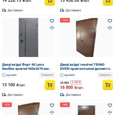
14 228.15
15 436.58
₴/шт.
₴/шт.
Доставимо
Доставимо
Двері вхідні Форт-М Lama
Двері вхідні технічні TEHNO
Nautilus вуличні 960х2070 мм
DVERI праві металеві дволистові
(32402)
полуторні 1400х2050 мм Ral
оцінити
оцінити
2 варіанти
2 варіанти
8017 Коричневий
18 900
-
2 100
₴
13 100
₴/шт.
16 800
₴/шт.
Доставимо
Доставимо