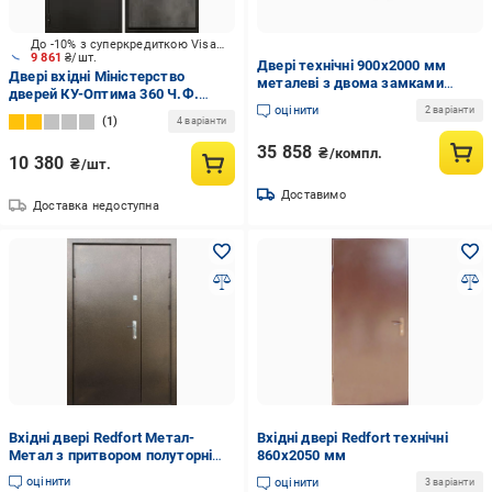
До -10% з суперкредиткою Visa Вигода
9 861
₴/шт.
Двері технічні 900х2000 мм
Двері вхідні Міністерство
металеві з двома замками
дверей КУ-Оптима 360 Ч.Ф.
ДБТ-21 (1934524656/К0152)
оцінити
(Вулиця) сірий / оксид темний
2 варіанти
1
4 варіанти
2050x960 мм ліві
35 858
₴/компл.
10 380
₴/шт.
Доставимо
Доставка недоступна
Вхідні двері Redfort Метал-
Вхідні двері Redfort технічні
Метал з притвором полуторні
860х2050 мм
вуличні 1200х2050 мм
оцінити
оцінити
3 варіанти