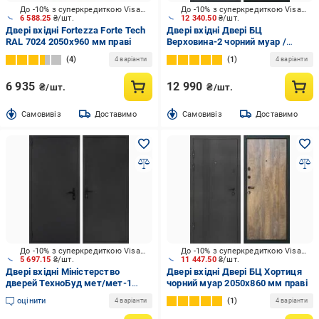
До -10% з суперкредиткою Visa Вигода
До -10% з суперкредиткою Visa Вигода
6 588.25
₴/шт.
12 340.50
₴/шт.
Двері вхідні Fortezza Forte Tech
Двері вхідні Двері БЦ
RAL 7024 2050x960 мм праві
Верховина-2 чорний муар /
царга шалє 2050x960 мм праві
4
1
4 варіанти
4 варіанти
6 935
12 990
₴/шт.
₴/шт.
Cамовивіз
Доставимо
Cамовивіз
Доставимо
До -10% з суперкредиткою Visa Вигода
До -10% з суперкредиткою Visa Вигода
5 697.15
₴/шт.
11 447.50
₴/шт.
Двері вхідні Міністерство
Двері вхідні Двері БЦ Хортиця
дверей ТехноБуд мет/мет-1
чорний муар 2050х860 мм праві
сірий 2050x960 мм праві
оцінити
1
4 варіанти
4 варіанти