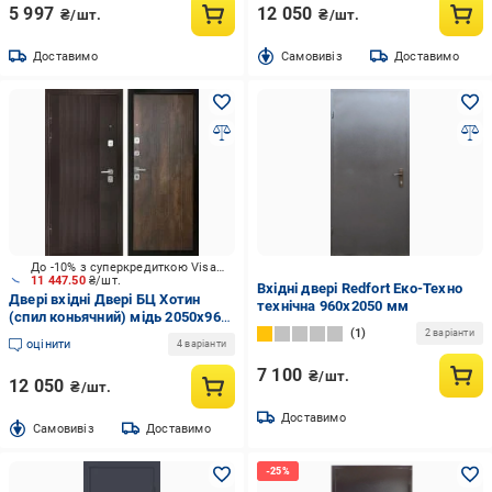
5 997
12 050
₴/шт.
₴/шт.
Доставимо
Cамовивіз
Доставимо
До -10% з суперкредиткою Visa Вигода
11 447.50
₴/шт.
Вхідні двері Redfort Еко-Техно
Двері вхідні Двері БЦ Хотин
технічна 960х2050 мм
(спил коньячний) мідь 2050x960
1
мм ліві
2 варіанти
оцінити
4 варіанти
7 100
₴/шт.
12 050
₴/шт.
Доставимо
Cамовивіз
Доставимо