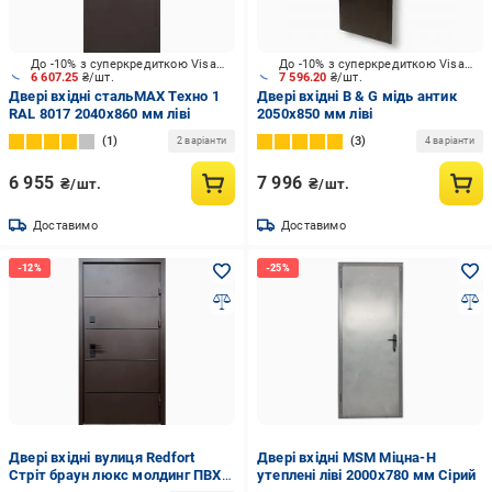
До -10% з суперкредиткою Visa Вигода
До -10% з суперкредиткою Visa Вигода
6 607.25
₴/шт.
7 596.20
₴/шт.
Двері вхідні стальMAX Техно 1
Двері вхідні B & G мідь антик
RAL 8017 2040х860 мм ліві
2050x850 мм ліві
1
3
2 варіанти
4 варіанти
6 955
7 996
₴/шт.
₴/шт.
Доставимо
Доставимо
Двері вхідні вулиця Redfort
Двері вхідні MSM Міцна-Н
Стріт браун люкс молдинг ПВХ з
утеплені ліві 2000х780 мм Сірий