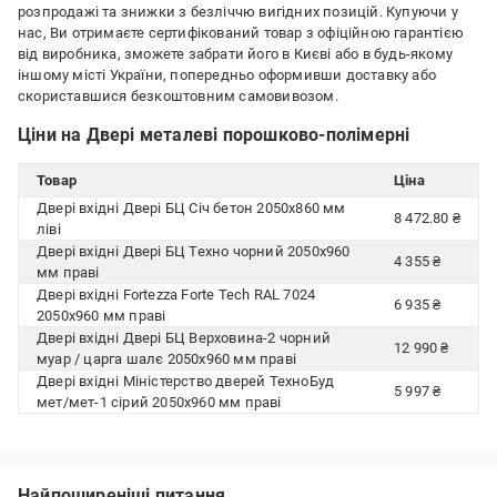
розпродажі та знижки з безліччю вигідних позицій. Купуючи у
нас, Ви отримаєте сертифікований товар з офіційною гарантією
від виробника, зможете забрати його в Києві або в будь-якому
іншому місті України, попередньо оформивши доставку або
скориставшися безкоштовним самовивозом.
Ціни на Двері металеві порошково-полімерні
Товар
Ціна
Двері вхідні Двері БЦ Січ бетон 2050х860 мм
8 472.80 ₴
ліві
Двері вхідні Двері БЦ Техно чорний 2050x960
4 355 ₴
мм праві
Двері вхідні Fortezza Forte Tech RAL 7024
6 935 ₴
2050x960 мм праві
Двері вхідні Двері БЦ Верховина-2 чорний
12 990 ₴
муар / царга шалє 2050x960 мм праві
Двері вхідні Міністерство дверей ТехноБуд
5 997 ₴
мет/мет-1 сірий 2050x960 мм праві
Найпоширеніші питання