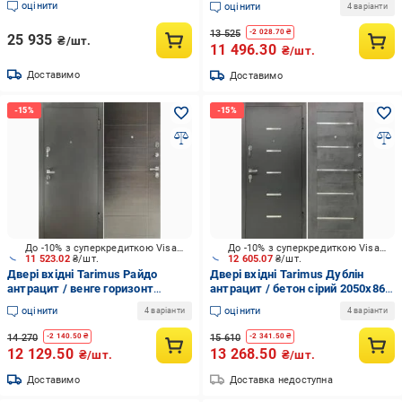
оцінити
оцінити
4 варіанти
13 525
-
2 028.70
₴
25 935
₴/шт.
11 496.30
₴/шт.
Доставимо
Доставимо
До -10% з суперкредиткою Visa Вигода
До -10% з суперкредиткою Visa Вигода
11 523.02
₴/шт.
12 605.07
₴/шт.
Двері вхідні Tarimus Райдо
Двері вхідні Tarimus Дублін
антрацит / венге горизонт
антрацит / бетон сірий 2050х860
темний 2050х860 мм праві
мм праві
оцінити
оцінити
4 варіанти
4 варіанти
14 270
15 610
-
2 140.50
₴
-
2 341.50
₴
12 129.50
13 268.50
₴/шт.
₴/шт.
Доставимо
Доставка недоступна