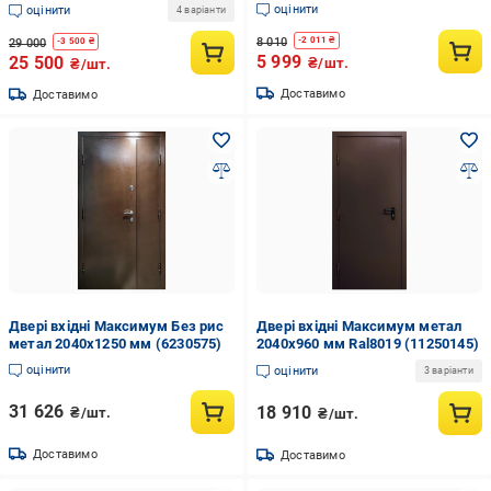
терморозривом 960х2040 мм
оцінити
оцінити
4 варіанти
Коричневий/Горіх темний
(23537602)
8 010
-
2 011
₴
29 000
-
3 500
₴
5 999
25 500
₴/шт.
₴/шт.
Доставимо
Доставимо
Двері вхідні Максимум Без рис
Двері вхідні Максимум метал
метал 2040х1250 мм (6230575)
2040х960 мм Ral8019 (11250145)
оцінити
оцінити
3 варіанти
31 626
18 910
₴/шт.
₴/шт.
Доставимо
Доставимо