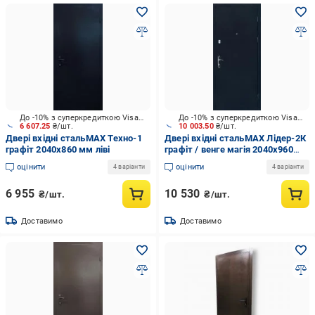
До -10% з суперкредиткою Visa Вигода
До -10% з суперкредиткою Visa Вигода
6 607.25
₴/шт.
10 003.50
₴/шт.
Двері вхідні стальMAX Техно-1
Двері вхідні стальMAX Лідер-2К
графіт 2040х860 мм ліві
графіт / венге магія 2040х960
мм праві
оцінити
оцінити
4 варіанти
4 варіанти
6 955
10 530
₴/шт.
₴/шт.
Доставимо
Доставимо