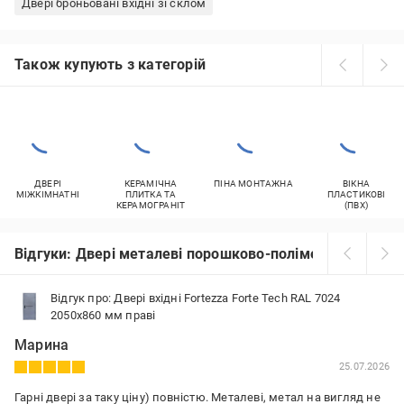
Двері броньовані вхідні зі склом
Також купують з категорій
ДВЕРІ
КЕРАМІЧНА
ПІНА МОНТАЖНА
ВІКНА
МІЖКІМНАТНІ
ПЛИТКА ТА
ПЛАСТИКОВІ
КЕРАМОГРАНІТ
(ПВХ)
Відгуки: Двері металеві порошково-полімерні
Відгук про: Двері вхідні Fortezza Forte Tech RAL 7024
2050х860 мм праві
Марина
25.07.2026
Гарні двері за таку ціну) повністю. Металеві, метал на вигляд не