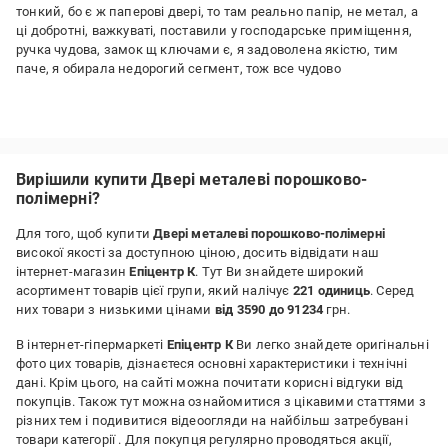
тонкий, бо є ж паперові двері, то там реально папір, не метал, а
ці добротні, важкуваті, поставили у господарське приміщення,
ручка чудова, замок щ ключами є, я задоволена якістю, тим
паче, я обирала недорогий сегмент, тож все чудово
Вирішили купити Двері металеві порошково-
полімерні?
Для того, щоб купити
Двері металеві порошково-полімерні
високої якості за доступною ціною, досить відвідати наш
інтернет-магазин
Епіцентр К
. Тут Ви знайдете широкий
асортимент товарів цієї групи, який налічує
221 одиниць
. Серед
них товари з низькими цінами
від 3590 до 91234
грн.
В інтернет-гіпермаркеті
Епіцентр К
Ви легко знайдете оригінальні
фото цих товарів, дізнаєтеся основні характеристики і технічні
дані. Крім цього, на сайті можна почитати корисні відгуки від
покупців. Також тут можна ознайомитися з цікавими статтями з
різних тем і подивитися відеоогляди на найбільш затребувані
товари категорії
. Для покупця регулярно проводяться акції,