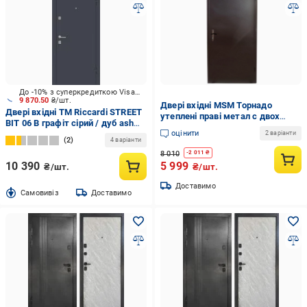
До -10% з суперкредиткою Visa Вигода
9 870.50
₴/шт.
Двері вхідні MSM Торнадо
Двері вхідні TM Riccardi STREET
утеплені праві метал с двох
BIT 06 B графіт сірий / дуб ash
сторін 0,6 мм порошкова фарба
оцінити
2050x860 мм праві
2 варіанти
1900х800 мм Коричневий (101-
2
4 варіанти
013)
8 010
-
2 011
₴
10 390
5 999
₴/шт.
₴/шт.
Доставимо
Cамовивіз
Доставимо