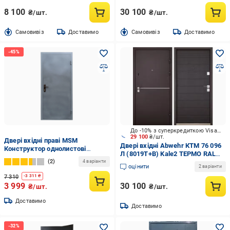
8 100
30 100
₴/шт.
₴/шт.
Cамовивіз
Доставимо
Cамовивіз
Доставимо
До -10% з суперкредиткою Visa Вигода
29 100
₴/шт.
Двері вхідні праві MSM
Двері вхідні Abwehr КТМ 76 096
Конструктор однолистові
Л (8019Т+В) Kale2 ТЕРМО RAL
2020х960 мм Сірий (95556-03)
2
8019 / венге 2050x960 мм ліві
4 варіанти
оцінити
2 варіанти
7 310
-
3 311
₴
3 999
30 100
₴/шт.
₴/шт.
Доставимо
Доставимо