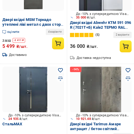
До -10% з суперкредиткою Visa Вигода
35 000
₴/шт.
Двері вхідні MSM Торнадо
Двері вхідні Abwehr КТМ 591 096
утеплені ліві метал с двох сторін
R (7021Т+Б) Kale2 ТЕРМО RAL
0,6 мм порошкова фарба
оцінити
7024 / білий 2050x960 мм праві
4 варіанти
2020х860 мм Сірий (95557-02)
5
2 варіанти
7 910
-
2 411
₴
5 499
36 000
₴/шт.
₴/шт.
Доставимо
Доставка недоступна
До -10% з суперкредиткою Visa Вигода
До -10% з суперкредиткою Visa Вигода
24 935
₴/шт.
10 921.48
₴/шт.
СтальMAX
Двері вхідні Tarimus Амаре
антрацит / бетон світлий
2050х860 мм праві