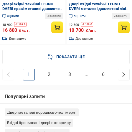
Двері вхідні технічні TEHNO
Двері вхідні технічні TEHNO
DVERI праві металеві дволистові
DVERI металеві дволистові ліві
полуторні 1100х2050 мм Ral
860х1900 см Ral 7024
оцінити
оцінити
2 варіанти
2 варіанти
8017 Коричневий
Антрацитовий
18 900
12 800
-
2 100
₴
-
2 100
₴
16 800
10 700
₴/шт.
₴/шт.
Доставимо
Доставимо
ПОКАЗАТИ ЩЕ
1
2
3
...
6
Популярні запити
Двері металеві порошково-полімерні
Вхідні броньовані двері в квартиру