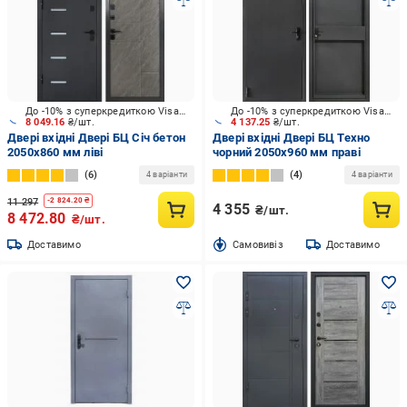
До -10% з суперкредиткою Visa Вигода
До -10% з суперкредиткою Visa Вигода
8 049.16
₴/шт.
4 137.25
₴/шт.
Двері вхідні Двері БЦ Січ бетон
Двері вхідні Двері БЦ Техно
2050х860 мм ліві
чорний 2050x960 мм праві
6
4
4 варіанти
4 варіанти
11 297
-
2 824.20
₴
4 355
₴/шт.
8 472.80
₴/шт.
Доставимо
Cамовивіз
Доставимо