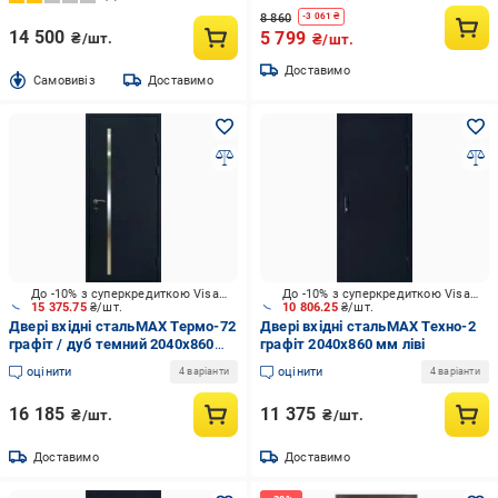
8 860
-
3 061
₴
14 500
5 799
₴/шт.
₴/шт.
Доставимо
Cамовивіз
Доставимо
До -10% з суперкредиткою Visa Вигода
До -10% з суперкредиткою Visa Вигода
15 375.75
₴/шт.
10 806.25
₴/шт.
Двері вхідні стальMAX Термо-72
Двері вхідні стальMAX Техно-2
графіт / дуб темний 2040х860
графіт 2040х860 мм ліві
мм праві
оцінити
оцінити
4 варіанти
4 варіанти
16 185
11 375
₴/шт.
₴/шт.
Доставимо
Доставимо