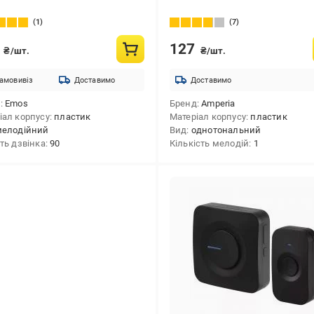
1
7
9
127
₴/шт.
₴/шт.
амовивіз
Доставимо
Доставимо
д
Emos
Бренд
Amperia
іал корпусу
пластик
Матеріал корпусу
пластик
мелодійний
Вид
однотональний
сть дзвінка
90
Кількість мелодій
1