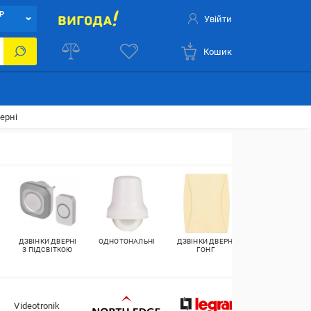
Р
Увійти
Кошик
ерні
ДЗВІНКИ ДВЕРНІ
ОДНОТОНАЛЬНІ
ДЗВІНКИ ДВЕРНІ
ЕЛЕМЕНТИ
З ПІДСВІТКОЮ
ГОНГ
ЖИВЛЕННЯ
Videotronik
ORN