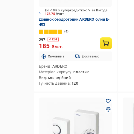
До -10% з суперкредиткою Visa Вигода
175.75
₴/шт.
Дзвінок бездротовий ARDERO білий E-
403
4
297
-
112
₴
185
₴/шт.
Cамовивіз
Доставимо
Бренд
ARDERO
Матеріал корпусу
пластик
Вид
мелодійний
Гучність дзвінка
120