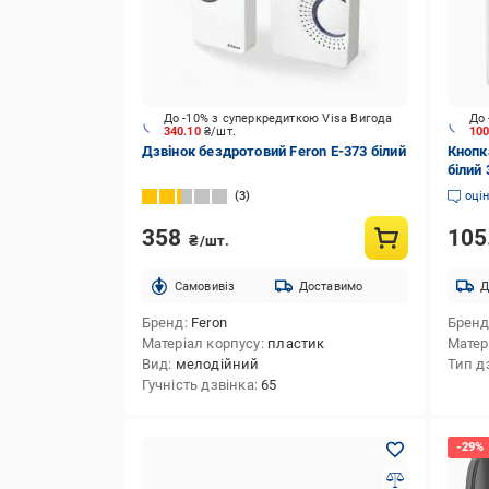
До -10% з суперкредиткою Visa Вигода
До 
340.10
₴/шт.
10
Дзвінок бездротовий Feron Е-373 білий
Кнопка
білий
3
оці
358
105
₴/шт.
Cамовивіз
Доставимо
Д
Бренд
Feron
Брен
Матеріал корпусу
пластик
Матер
Вид
мелодійний
Тип д
Гучність дзвінка
65