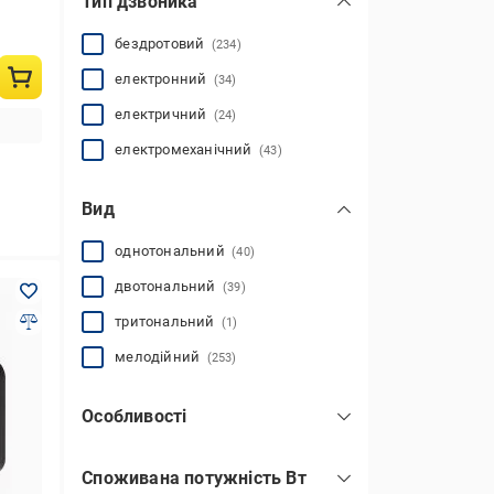
Тип дзвоника
бездротовий
(234)
електронний
(34)
електричний
(24)
електромеханічний
(43)
Вид
однотональний
(40)
двотональний
(39)
тритональний
(1)
мелодійний
(253)
Особливості
на акумуляторі
(34)
Споживана потужність Вт
із системою навчання
(7)