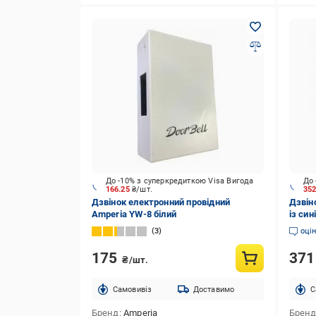
До -10% з суперкредиткою Visa Вигода
До 
166.25
₴/шт.
35
Дзвінок електронний провідний
Дзвін
Amperia YW-8 білий
із син
3
оці
175
37
₴/шт.
Cамовивіз
Доставимо
C
Бренд
Amperia
Брен