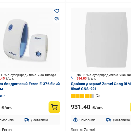
-10% з суперкредиткою Visa Вигода
До -10% з суперкредиткою Visa В
2.45
₴/шт.
884.83
₴/шт.
ок бездротовий Feron Е-376 білий
Дзвінок дверний Zamel Gong BI
ім
білий GNS-921
нити
2
1
931.40
₴/шт.
₴/шт.
амовивіз
Доставимо
Cамовивіз
Доставимо
д
Feron
Бренд
Zamel