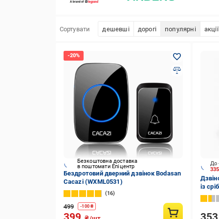
Сортувати
дешевші
дорогі
популярні
акції
Безкоштовна доставка
До 
в поштомати Епіцентр
33
Бездротовий дверний дзвінок Bodasan
Дзвін
Cacazi (WXML0531)
із ср
16
499
-
100
₴
35
399
₴/шт.