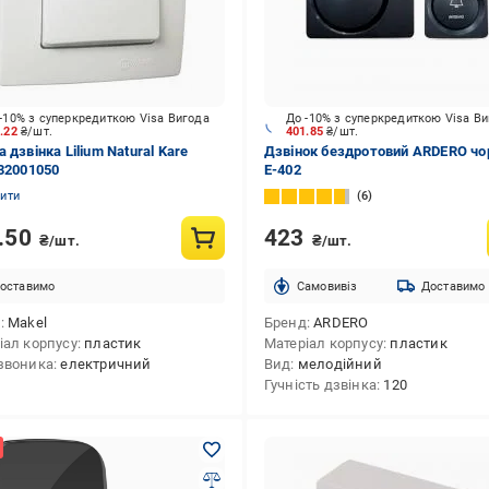
-10% з суперкредиткою Visa Вигода
До -10% з суперкредиткою Visa В
0.22
₴/шт.
401.85
₴/шт.
 дзвінка Lilium Natural Kare
Дзвінок бездротовий ARDERO чо
 32001050
E-402
нити
6
.50
423
₴/шт.
₴/шт.
оставимо
Cамовивіз
Доставимо
д
Makel
Бренд
ARDERO
іал корпусу
пластик
Матеріал корпусу
пластик
звоника
електричний
Вид
мелодійний
Гучність дзвінка
120