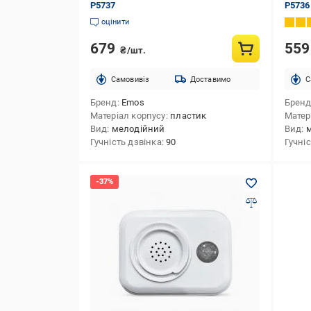
P5737
P5736
оцінити
679
55
₴/шт.
Cамовивіз
Доставимо
C
Бренд
Emos
Брен
Матеріал корпусу
пластик
Матер
Вид
мелодійний
Вид
Гучність дзвінка
90
Гучні