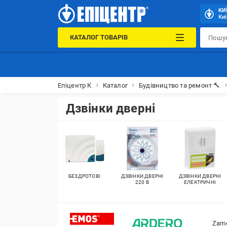
КИ
Киї
КАТАЛОГ ТОВАРІВ
Епіцентр К
Каталог
Будівництво та ремонт 🔨
Дзвінки дверні
БЕЗДРОТОВІ
ДЗВІНКИ ДВЕРНІ
ДЗВІНКИ ДВЕРНІ
220 В
ЕЛЕКТРИЧНІ
Zam