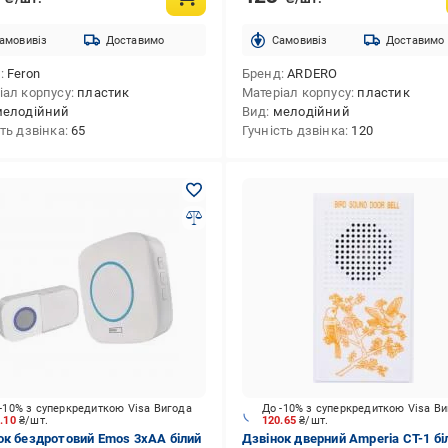
амовивіз
Доставимо
Cамовивіз
Доставимо
д
Feron
Бренд
ARDERO
іал корпусу
пластик
Матеріал корпусу
пластик
мелодійний
Вид
мелодійний
сть дзвінка
65
Гучність дзвінка
120
-10% з суперкредиткою Visa Вигода
До -10% з суперкредиткою Visa В
3.10
₴/шт.
120.65
₴/шт.
ок бездротовий Emos 3xAA білий
Дзвінок дверний Amperia CT-1 бі