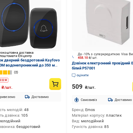
езкоштовна доставка
До -10% з суперкредиткою Visa В
 поштомати Епіцентр
458.10
₴/шт.
ок дверний бездротовий Kayfovo
Дзвінок електронний провідний 
0M водонепроникний до 350 м
білий P57001
1)
2
оцінити
222
₴
509
9
₴/шт.
₴/шт.
ривеземо
Доставимо
Cамовивіз
Доставимо
ість мелодій
48
Бренд
Emos
сть дзвінка
105
Матеріал корпусу
пластик
мелодійний
Вид
мелодійний
звоника
бездротовий
Гучність дзвінка
85