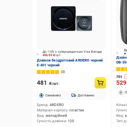
Б
До -10% з суперкредиткою Visa Вигода
в
456.95
₴/шт.
Дзвін
Дзвінок бездротовий ARDERO чорний
DB-35
E-401 чорний
(2859
2
751
-
481
52
₴/шт.
П
Cамовивіз
Доставимо
Бренд
ARDERO
Кільк
Матеріал корпусу
пластик
Гучні
Вид
мелодійний
Вид
Гучність дзвінка
120
Тип д