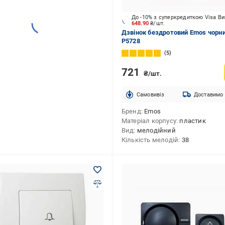
До -10% з суперкредиткою Visa В
648.90
₴/шт.
Дзвінок бездротовий Emos чорн
P5728
5
721
₴/шт.
Cамовивіз
Доставимо
Бренд
Emos
Матеріал корпусу
пластик
Вид
мелодійний
Кількість мелодій
38