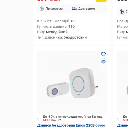
Привеземо
Доставимо
C
Кількість мелодій
60
Брен
Гучність дзвінка
110
Матер
Вид
мелодійний
Вид
Тип дзвоника
бездротовий
Гучні
До -10% з суперкредиткою Visa Вигода
До 
611.10
₴/шт.
50
Дзвінок бездротовий Emos 220В білий
Дзвін