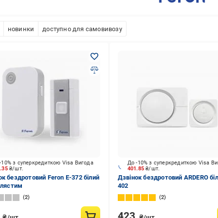
новинки
доступно для самовивозу
-10% з суперкредиткою Visa Вигода
До -10% з суперкредиткою Visa В
5.35
₴/шт.
401.85
₴/шт.
ок бездротовий Feron Е-372 білий
Дзвінок бездротовий ARDERO біл
іблястим
402
2
2
3
423
₴/шт.
₴/шт.