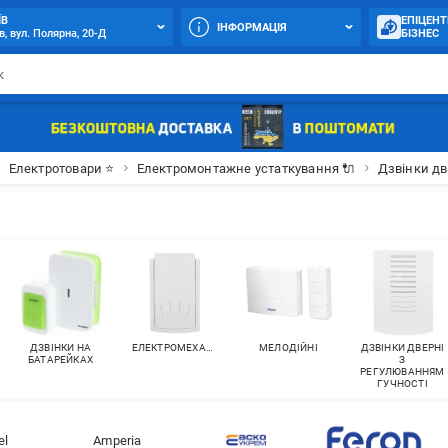
ЇВ
ЕПІЦЕНТ
ІНФОРМАЦІЯ
в, вул. Полярна, 20-Д
БІЗНЕС
Електротовари ⭐
Електромонтажне устаткування 🔌
Дзвінки дв
ДЗВІНКИ НА
ЕЛЕКТРОМЕХАНІЧНІ
МЕЛОДІЙНІ
ДЗВІНКИ ДВЕРНІ
БАТАРЕЙКАХ
З
РЕГУЛЮВАННЯМ
ГУЧНОСТІ
el
Amperia