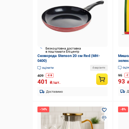
Безкоштовна доставка
в поштомати Епіцентр
Сковорода Stenson 20 см Red (MH-
Мишол
0400)
зелен
оці
оцінити
4 варіанти
95
409
-
2
-
8
₴
93
401
₴/шт.
Д
Доставимо