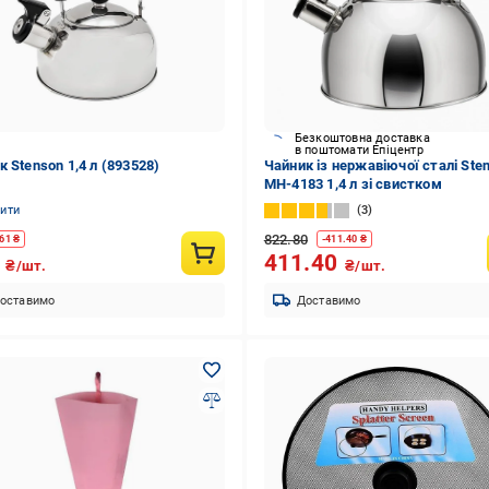
Безкоштовна доставка
в поштомати Епіцентр
 Stenson 1,4 л (893528)
Чайник із нержавіючої сталі Ste
MH-4183 1,4 л зі свистком
нити
3
822.80
61
₴
-
411.40
₴
5
411.40
₴/шт.
₴/шт.
оставимо
Доставимо