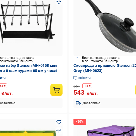
езкоштовна доставка
Безкоштовна доставка
 поштомати Епіцентр
в поштомати Епіцентр
кю набір Stenson MH-0158 міні
Сковорода з кришкою Stenson 2
л з 6 шампурами 60 см у чохлі
Grey (MH-0623)
нити
оцінити
561
53
₴
-
18
₴
8
543
₴/шт.
₴/шт.
оставимо
Доставимо