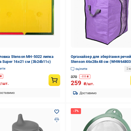
овка Stenson MH-5022 липка
Органайзер для зберігання речей
а Super 16х21 см (3b24b11c)
Stenson 46х28х48 см (WHW64803
нити
оцінити
2 в
370
₴
-
111
₴
259
₴/шт.
₴/шт.
оставимо
Доставимо