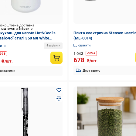
езкоштовна доставка
 поштомати Епіцентр
кухоль для напоїв Hot&Cool з
Плита електрична Stenson насті
авіючої сталі 350 мл White
(ME-0014)
9215)
оцінити
нити
4 варіанти
1 043
-
365
₴
60
₴
678
9
₴/шт.
₴/шт.
Доставимо
оставимо