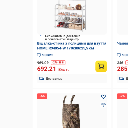
Безкоштовна доставка
в поштомати Епіцентр
Вішалка-стійка з полицями для взуття
Чайник
HOME R94054-W 170х80х25,5 см
оцінити
оці
969.09
346
-
276.88
₴
-
692.21
28
₴/шт.
Доставимо
Д