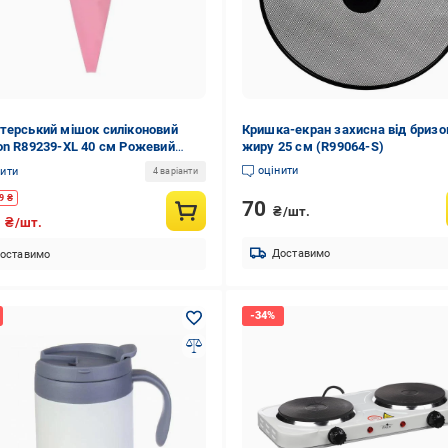
терський мішок силіконовий
Кришка-екран захисна від бризо
on R89239-XL 40 см Рожевий
жиру 25 см (R99064-S)
3367)
оцінити
нити
4 варіанти
9
₴
70
₴/шт.
0
₴/шт.
Доставимо
оставимо