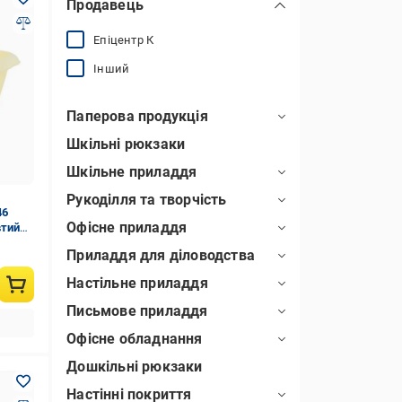
Продавець
Епіцентр К
Інший
Паперова продукція
Шкільні рюкзаки
Шкільне приладдя
Рукоділля та творчість
46
Офісне приладдя
втий
Приладдя для діловодства
Настільне приладдя
Письмове приладдя
Офісне обладнання
Дошкільні рюкзаки
Настінні покриття