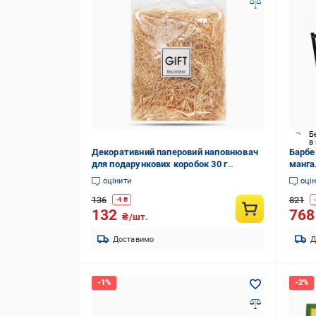
Б
в
Декоративний паперовий наповнювач
Барбе
для подарункових коробок 30 г
манга
(22091887)
оцінити
оці
136
821
-
4
₴
-
132
76
₴/шт.
Доставимо
Д