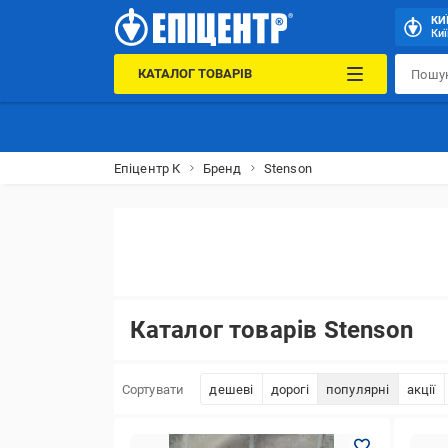
КИ
Киї
КАТАЛОГ ТОВАРІВ
Епіцентр К
Бренд
Stenson
Каталог товарів Stenson
Сортувати
дешеві
дорогі
популярні
акції