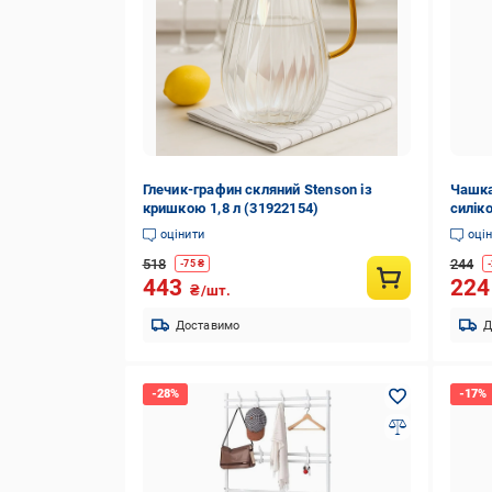
Глечик-графин скляний Stenson із
Чашка
кришкою 1,8 л (31922154)
силіко
оцінити
оці
518
244
-
75
₴
-
443
22
₴/шт.
Доставимо
Д