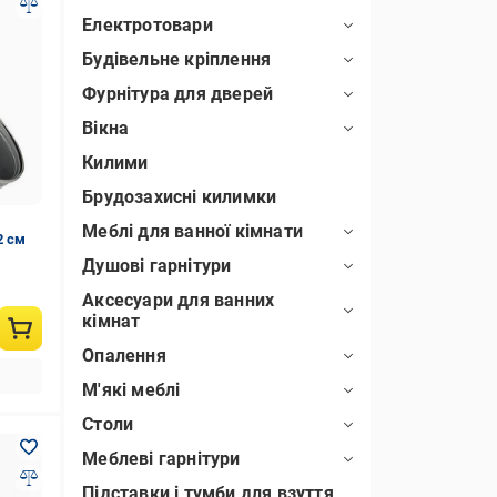
Електротовари
Будівельне кріплення
Фурнітура для дверей
Вікна
Килими
Брудозахисні килимки
Меблі для ванної кімнати
2 см
Душові гарнітури
Аксесуари для ванних
кімнат
Опалення
М'які меблі
Столи
Меблеві гарнітури
Підставки і тумби для взуття