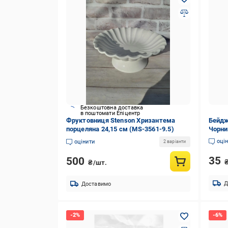
Безкоштовна доставка
в поштомати Епіцентр
Фруктовниця Stenson Хризантема
Бейдж
порцеляна 24,15 см (MS-3561-9.5)
Чорни
оці
оцінити
2 варіанти
35
500
₴/шт.
Д
Доставимо