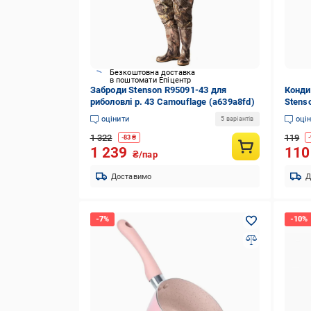
Безкоштовна доставка
в поштомати Епіцентр
Заброди Stenson R95091-43 для
Конди
риболовлі р. 43 Camouflage (a639a8fd)
Stens
(3216
оцінити
оці
5 варіантів
1 322
119
-
83
₴
-
1 239
11
₴/пар
Доставимо
Д