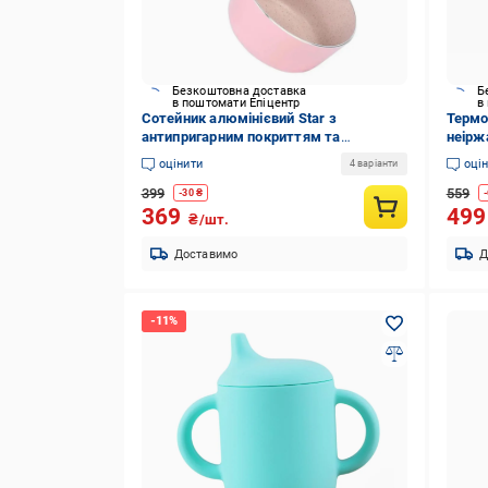
Безкоштовна доставка
Б
в поштомати Епіцентр
в
Сотейник алюмінієвий Star з
Термо
антипригарним покриттям та
неірж
бакелітовою ручкою 600 мл 14 см Pink
(3216
оцінити
оці
4 варіанти
(33272595)
399
559
-
30
₴
-
369
49
₴/шт.
Доставимо
Д