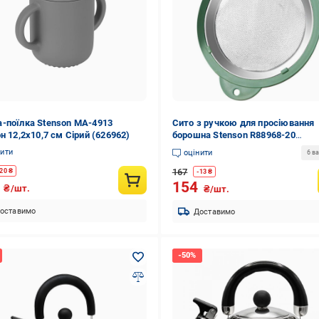
-поїлка Stenson MA-4913
Сито з ручкою для просіювання
н 12,2x10,7 см Сірий (626962)
борошна Stenson R88968-20
нержавіюче 20 см (585341)
нити
оцінити
6 ва
167
20
₴
-
13
₴
4
154
₴/шт.
₴/шт.
оставимо
Доставимо