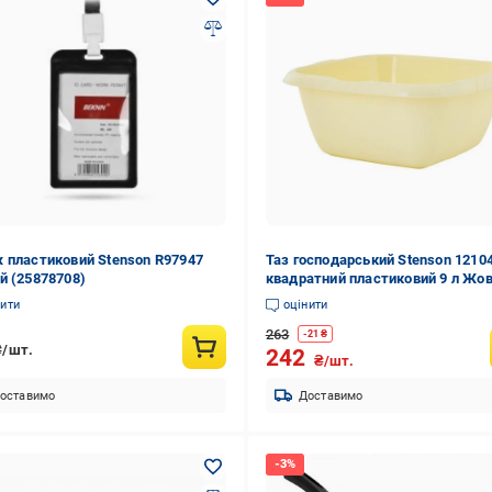
 пластиковий Stenson R97947
Таз господарський Stenson 1210
й (25878708)
квадратний пластиковий 9 л Жо
(557033)
нити
оцінити
263
-
21
₴
₴/шт.
242
₴/шт.
оставимо
Доставимо