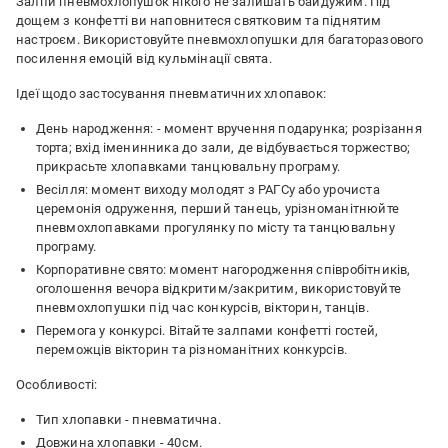
Залпи пневмохлопушок нікого не залишать байдужим. Під
дощем з конфетті ви наповнитеся святковим та піднятим
настроєм. Використовуйте пневмохлопушки для багаторазового
посилення емоцій від кульмінації свята.
Ідеї ​​щодо застосування пневматичних хлопавок:
День народження: - момент вручення подарунка; розрізання
торта; вхід іменинника до зали, де відбувається торжество;
прикрасьте хлопавками танцювальну програму.
Весілля: момент виходу молодят з РАГСу або урочиста
церемонія одруження, перший танець, урізноманітнюйте
пневмохлопавками прогулянку по місту та танцювальну
програму.
Корпоративне свято: момент нагородження співробітників,
оголошення вечора відкритим/закритим, використовуйте
пневмохлопушки під час конкурсів, вікторин, танців.
Перемога у конкурсі. Вітайте залпами конфетті гостей,
переможців вікторин та різноманітних конкурсів.
Особливості:
Тип хлопавки - пневматична.
Довжина хлопавки - 40см.