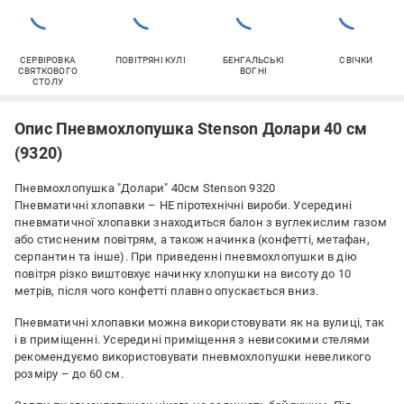
СЕРВІРОВКА
ПОВІТРЯНІ КУЛІ
БЕНГАЛЬСЬКІ
СВІЧКИ
СВЯТКОВОГО
ВОГНІ
СТОЛУ
Опис Пневмохлопушка Stenson Долари 40 см
(9320)
Пневмохлопушка "Долари" 40см Stenson 9320
Пневматичні хлопавки – НЕ піротехнічні вироби. Усередині
пневматичної хлопавки знаходиться балон з вуглекислим газом
або стисненим повітрям, а також начинка (конфетті, метафан,
серпантин та інше). При приведенні пневмохлопушки в дію
повітря різко виштовхує начинку хлопушки на висоту до 10
метрів, після чого конфетті плавно опускається вниз.
Пневматичні хлопавки можна використовувати як на вулиці, так
і в приміщенні. Усередині приміщення з невисокими стелями
рекомендуємо використовувати пневмохлопушки невеликого
розміру – до 60 см.