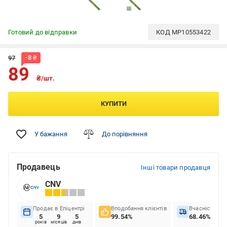
Готовий до відправки
КОД
MP10553422
-
8
₴
97
89
₴/шт.
КУПИТИ
У бажання
До порівняння
Продавець
Інші товари продавця
CNV
Продає в Епіцентрі
Вподобання клієнтів
Вчасність до
5
9
5
99.54%
68.46%
років
місяців
днів