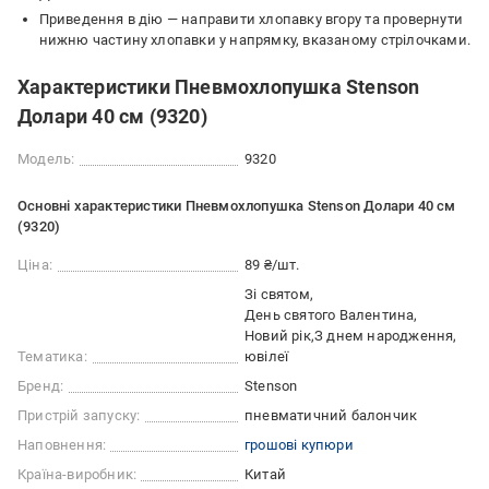
Приведення в дію ― направити хлопавку вгору та провернути
нижню частину хлопавки у напрямку, вказаному стрілочками.
Характеристики Пневмохлопушка Stenson
Долари 40 см (9320)
Модель:
9320
Основні характеристики Пневмохлопушка Stenson Долари 40 см
(9320)
Ціна:
89 ₴/шт.
Зі святом
День святого Валентина
Новий рік
З днем народження
Тематика:
ювілеї
Бренд:
Stenson
Пристрій запуску:
пневматичний балончик
Наповнення:
грошові купюри
Країна-виробник:
Китай