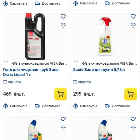
Cамовивіз
Доставимо
Cамовивіз
Доставимо
-5% з суперкредиткою VISA Вигода
-5% з суперкредиткою VISA Вигода
Гель для чищення труб Sano
Засіб Sano для кухні 0,75 л
Drain Liquid 1 л
оцінити
оцінити
469
299
₴/шт.
₴/шт.
Cамовивіз
Доставимо
Cамовивіз
Доставимо