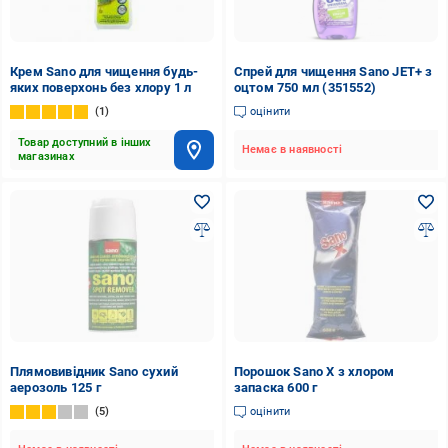
Крем Sano для чищення будь-
Спрей для чищення Sano JET+ з
яких поверхонь без хлору 1 л
оцтом 750 мл (351552)
1
оцінити
Товар доступний в інших
Немає в наявності
магазинах
Плямовивідник Sano сухий
Порошок Sano X з хлором
аерозоль 125 г
запаска 600 г
5
оцінити