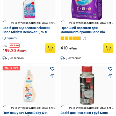
-5% з суперкредиткою VISA Вигода
-5% з суперкредиткою VISA Вигода
Засіб для видалення плісняви
Пральний порошок для
Sano Mildew Remover 0,75 л
машинного прання Sano Bio
Color 1,25 кг
оцінити
3
249
-
49.80
₴
410
₴/шт.
199.20
₴/шт.
Доставимо
Доставимо
-5% з суперкредиткою VISA Вигода
-5% з суперкредиткою VISA Вигода
Пом'якшувач Sano Baby Oat
Засіб для чищення труб Sano