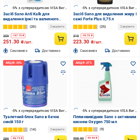
-5% з суперкредиткою VISA Вигода
-5% з суперкредиткою VISA Вигода
Засіб Sano Anti Kalk для
Засіб Sano для видалення жиру і
видалення іржі та вапняного
сажі Forte Рlus 0,75 л
нальоту 1 л
20
25
2 варіанти
2 варіанти
359
319
-
107.70
₴
-
95.70
₴
251.30
223.30
₴/шт.
₴/шт.
Cамовивіз
Доставимо
Cамовивіз
Доставимо
-5% з суперкредиткою VISA Вигода
-5% з суперкредиткою VISA Вигода
Туалетний блок Sano в бачок
Плямовивідник Sano з активним
синій 150 г
киснем Oxygen 750 мл
9
14
2 варіанти
358.90
-
99.90
₴
289
-
86.70
₴