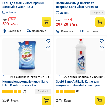
Гель для машинного прання
Засіб миючий для скла та
Sano Mix&Wash 1,5 л
дзеркал Sano Clear Green 1л
оцінити
оцінити
4 варіанти
769
-
170
₴
259
-
51.80
₴
599
207.20
₴/шт.
₴/шт.
Cамовивіз
Доставимо
Cамовивіз
Доставимо
-5% з суперкредиткою VISA Вигода
-5% з суперкредиткою VISA Вигода
Кондиціонер-ополіскувач Sano
Засіб Sano Antikalk Kettle для
Ultra Fresh запаска 1 л
чищення чайників і кавоварок
700 мл
2
5
10 варіантів
279
259
₴/шт.
₴/шт.