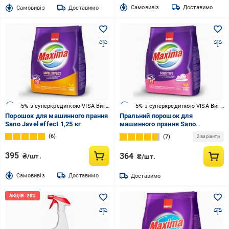
Cамовивіз
Доставимо
Cамовивіз
Доставимо
-5% з суперкредиткою VISA Вигода
-5% з суперкредиткою VISA Вигода
Порошок для машинного прання
Пральний порошок для
Sano Javel effect 1,25 кг
машинного прання Sano
Sensitive 1,25 кг
6
7
2 варіанти
395
364
₴/шт.
₴/шт.
Cамовивіз
Доставимо
Доставимо