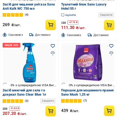
Засіб для чищення унітаза Sano
Туалетний блок Sano Luxury
Anti Kalk WC 750 мл
Hotel 55 г
4
оцінити
5 варіантів
159
-
47.70
₴
269
₴/шт.
111.30
₴/шт.
Cамовивіз
Доставимо
Cамовивіз
Доставимо
-5% з суперкредиткою VISA Вигода
-5% з суперкредиткою VISA Вигода
Засіб миючий для скла та
Порошок для машинного прання
дзеркал Sano Clear Blue 1л
Sano Musk 1,25 кг
7
2
2 варіанти
259
-
51.80
₴
439
₴/шт.
207.20
₴/шт.