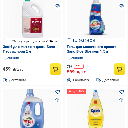
Від 99.84 ₴ X 6
-5% з суперкредиткою VISA Вигода
Засіб для миття підлоги Sano
Гель для машинного прання
Пассифлора 2 л
Sano Blue Blossom 1,5 л
оцінити
оцінити
769
-
170
₴
439
₴/шт.
599
₴/шт.
Доставимо
Cамовивіз
Доставимо