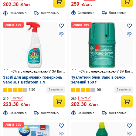
259
202.30
₴/шт.
₴/шт.
Cамовивіз
Доставимо
Cамовивіз
Доставимо
-5% з суперкредиткою VISA Вигода
-5% з суперкредиткою VISA Вигода
Засіб для акрилових поверхонь
Туалетний блок Sano в бачок
Sano JET Bathroom 1 л
зелений 150 г
10
6
2 варіанти
2 варіанти
319
289
-
95.70
₴
-
86.70
₴
223.30
202.30
₴/шт.
₴/шт.
Cамовивіз
Доставимо
Cамовивіз
Доставимо