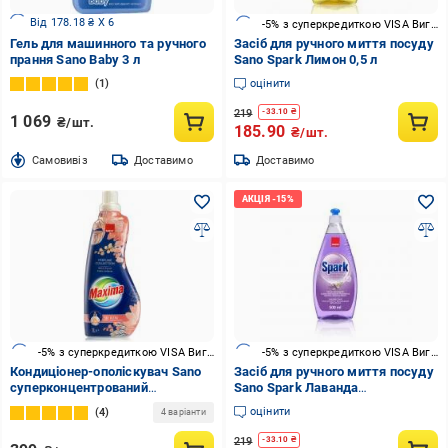
Від 178.18 ₴ X 6
-5% з суперкредиткою VISA Вигода
Гель для машинного та ручного
Засіб для ручного миття посуду
прання Sano Baby 3 л
Sano Spark Лимон 0,5 л
1
оцінити
219
-
33.10
₴
1 069
₴/шт.
185.90
₴/шт.
Cамовивіз
Доставимо
Доставимо
-5% з суперкредиткою VISA Вигода
-5% з суперкредиткою VISA Вигода
Кондиціонер-ополіскувач Sano
Засіб для ручного миття посуду
суперконцентрований
Sano Spark Лаванда
парфумований Wild Pearl 1 л
(7290005425875) 0,5 л
оцінити
4
4 варіанти
219
-
33.10
₴