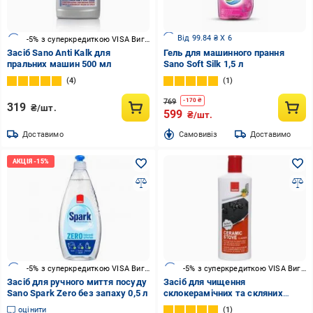
Від 99.84 ₴ X 6
-5% з суперкредиткою VISA Вигода
Засіб Sano Anti Kalk для
Гель для машинного прання
пральних машин 500 мл
Sano Soft Silk 1,5 л
4
1
769
-
170
₴
319
₴/шт.
599
₴/шт.
Доставимо
Cамовивіз
Доставимо
-5% з суперкредиткою VISA Вигода
-5% з суперкредиткою VISA Вигода
Засіб для ручного миття посуду
Засіб для чищення
Sano Spark Zero без запаху 0,5 л
склокерамічних та скляних
поверхонь Sano 0,3 л
оцінити
1