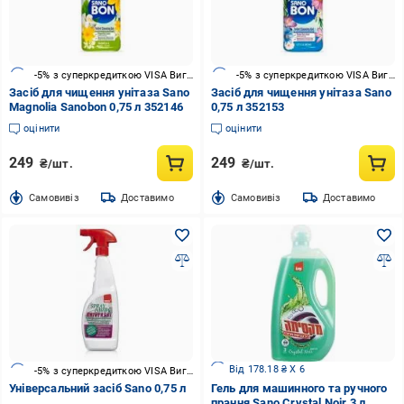
-5% з суперкредиткою VISA Вигода
-5% з суперкредиткою VISA Вигода
Засіб для чищення унітаза Sano
Засіб для чищення унітаза Sano
Magnolia Sanobon 0,75 л 352146
0,75 л 352153
оцінити
оцінити
249
249
₴/шт.
₴/шт.
Cамовивіз
Доставимо
Cамовивіз
Доставимо
Від 178.18 ₴ X 6
-5% з суперкредиткою VISA Вигода
Універсальний засіб Sano 0,75 л
Гель для машинного та ручного
прання Sano Crystal Noir 3 л