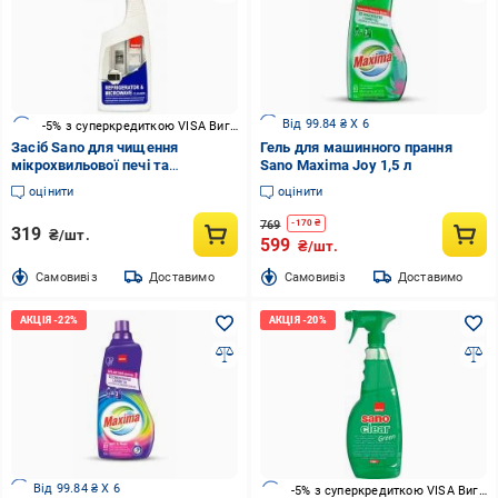
Від 99.84 ₴ X 6
-5% з суперкредиткою VISA Вигода
Засіб Sano для чищення
Гель для машинного прання
мікрохвильової печі та
Sano Maxima Joy 1,5 л
холодильника Refrigerator
оцінити
оцінити
Microwave Cleaner 0,75 л
769
-
170
₴
319
₴/шт.
599
₴/шт.
Cамовивіз
Доставимо
Cамовивіз
Доставимо
Від 99.84 ₴ X 6
-5% з суперкредиткою VISA Вигода