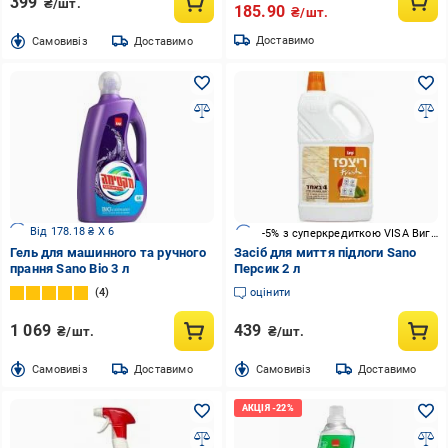
399
₴/шт.
185.90
₴/шт.
Доставимо
Cамовивіз
Доставимо
Від 178.18 ₴ X 6
-5% з суперкредиткою VISA Вигода
Гель для машинного та ручного
Засіб для миття підлоги Sano
прання Sano Bio 3 л
Персик 2 л
4
оцінити
1 069
439
₴/шт.
₴/шт.
Cамовивіз
Доставимо
Cамовивіз
Доставимо