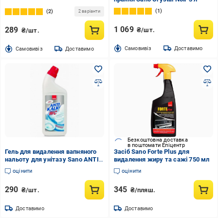
1
2
2 варіанти
1 069
289
₴/шт.
₴/шт.
Cамовивіз
Доставимо
Cамовивіз
Доставимо
Безкоштовна доставка
в поштомати Епіцентр
Гель для видалення вапняного
Засіб Sano Forte Plus для
нальоту для унітазу Sano ANTI
видалення жиру та сажі 750 мл
KALK WC 750 мл (287621)
оцінити
оцінити
290
345
₴/шт.
₴/пляш.
Доставимо
Доставимо