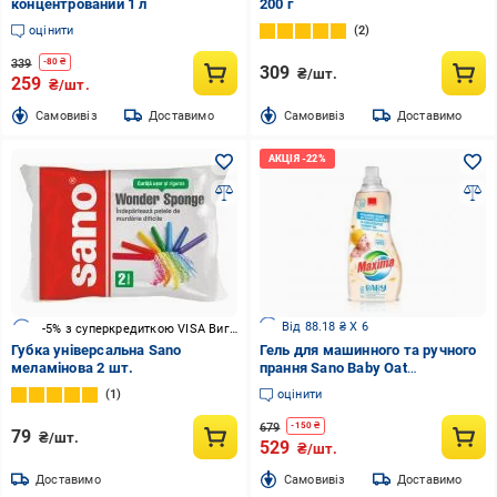
концентрований 1 л
200 г
оцінити
2
339
-
80
₴
309
₴/шт.
259
₴/шт.
Cамовивіз
Доставимо
Cамовивіз
Доставимо
Від 88.18 ₴ X 6
-5% з суперкредиткою VISA Вигода
Губка універсальна Sano
Гель для машинного та ручного
меламінова 2 шт.
прання Sano Baby Oat
концентрат 1,5 л
1
оцінити
679
-
150
₴
79
₴/шт.
529
₴/шт.
Доставимо
Cамовивіз
Доставимо