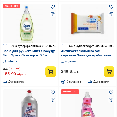
-5% з суперкредиткою VISA Вигода
-5% з суперкредиткою VISA Вигода
Засіб для ручного миття посуду
Антибактеріальні вологі
Sano Spark Лемонграс 0,5 л
серветки Sano для прибирання
99,9% 50 шт./уп.
оцінити
оцінити
219
-
33.10
₴
249
₴/шт.
185.90
₴/шт.
Доставимо
Cамовивіз
Доставимо