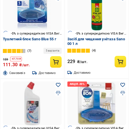
-5% з суперкредиткою VISA Вигода
-5% з суперкредиткою VISA Вигода
Туалетний блок Sano Blue 55 г
Засіб для чищення унітаза Sano
00 1 л
4
7
5 варіантів
159
-
47.70
₴
229
₴/шт.
111.30
₴/шт.
Доставимо
Cамовивіз
Доставимо
-5% з суперкредиткою VISA Вигода
-5% з суперкредиткою VISA Вигода