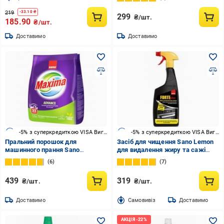
219
-
33.10
₴
299
₴/шт.
185.90
₴/шт.
Доставимо
Доставимо
-5% з суперкредиткою VISA Вигода
-5% з суперкредиткою VISA Вигода
Пральний порошок для
Засіб для чищення Sano Lemon
машинного прання Sano
для видалення жиру та сажі
Advance 1,25 кг
0,75 л
6
7
439
319
₴/шт.
₴/шт.
Доставимо
Cамовивіз
Доставимо