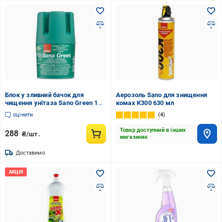
Блок у зливний бачок для
Аерозоль Sano для знищення
чищення унітаза Sano Green 150
комах К300 630 мл
г (935833)
оцінити
4
Товар доступний в інших
288
₴/шт.
магазинах
Доставимо