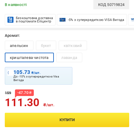
В наявності
КОД
50719824
Безкоштовна доставка
-5% з суперкредиткою VISA Вигода
в поштомати Епіцентр
Аромат:
апельсин
букет
квітковий
кришталева чистота
лаванда
105.73
₴/шт.
До -10% з суперкредиткою Visa
Вигода
-
47.70
₴
159
111.30
₴/шт.
КУПИТИ