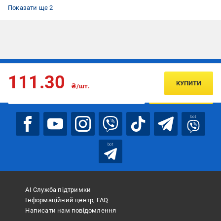
Туалетний блок
Засоби для унітаза від запахів
Показати ще 2
Підписуйтесь, щоб дізнаватись першим про акції та пропозиції
111.30
КУПИТИ
₴/шт.
ПІДПИСАТИСЯ
bot
bot
АІ Служба підтримки
Інформаційний центр, FAQ
Написати нам повідомлення