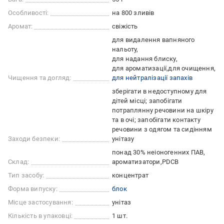
Особливості:
на 800 зливів
Аромат:
свіжість
для видалення вапняного
нальоту
для надання блиску
для ароматизації
для очищення
Чищення та догляд:
для нейтралізації запахів
зберігати в недоступному для
дітей місці; запобігати
потраплянну речовини на шкіру
та в очі; запобігати контакту
речовини з одягом та сидінням
Заходи безпеки:
унітазу
понад 30% неіоногенних ПАВ
Склад:
ароматизатори
PDCB
Тип засобу:
концентрат
Форма випуску:
блок
Місце застосування:
унітаз
Кількість в упаковці:
1 шт.