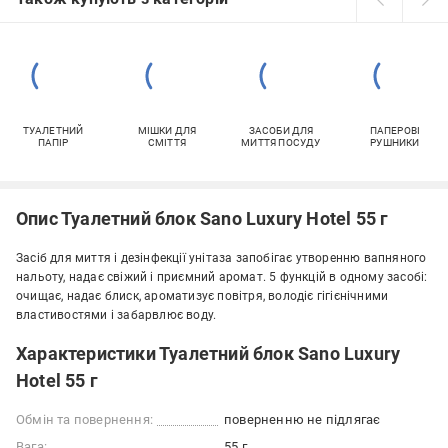
ТУАЛЕТНИЙ
МІШКИ ДЛЯ
ЗАСОБИ ДЛЯ
ПАПЕРОВІ
ПАПІР
СМІТТЯ
МИТТЯ ПОСУДУ
РУШНИКИ
Опис Туалетний блок Sano Luxury Hotel 55 г
Засіб для миття і дезінфекції унітаза запобігає утворенню вапняного
нальоту, надає свіжий і приємний аромат. 5 функцій в одному засобі:
очищає, надає блиск, ароматизує повітря, володіє гігієнічними
властивостями і забарвлює воду.
Характеристики Туалетний блок Sano Luxury
Hotel 55 г
Обмін та повернення:
поверненню не підлягає
Вага:
55 г