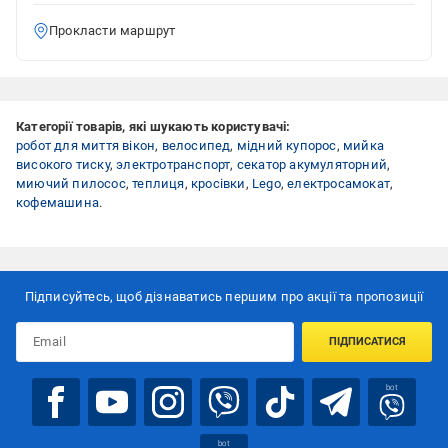
Прокласти маршрут
Категорії товарів, які шукають користувачі:
робот для миття вікон
,
велосипед
,
мідний купорос
,
мийка
високого тиску
,
электротранспорт
,
секатор акумуляторний
,
миючий пилосос
,
теплиця
,
кросівки
,
Lego
,
електросамокат
,
кофемашина
.
Підписуйтесь, щоб дізнаватись першим про акції та пропозиції
ПІДПИСАТИСЯ
bot
bot