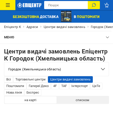
Епіцентр К
Адреси
Центри видачі замовлень
Городок (Хме
МЕНЮ
Центри видачі замовлень Епіцентр
К Городок (Хмельницька область)
Всі
Торговельні центри
Центри видачі замовлень
Поштомати
Галереї Деко
4F
TAF
Інтерспорт
ЦеТе
Нова лінія
Експрес
на карті
списком