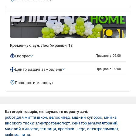
Кременчук, вул. Лесі Українки, 18
Експрес
Працює з 09:00
Центр видачі замовлень
Працює з 09:00
Прокласти маршрут
Категорії товарів, які шукають користувачі:
робот для миття вікон
,
велосипед
,
мідний купорос
,
мийка
високого тиску
,
электротранспорт
,
секатор акумуляторний
,
миючий пилосос
,
теплиця
,
кросівки
,
Lego
,
електросамокат
,
кофемашина
.