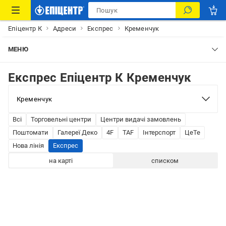
Епіцентр К
Адреси
Експрес
Кременчук
МЕНЮ
Експрес Епіцентр К Кременчук
Всі
Торговельні центри
Центри видачі замовлень
Поштомати
Галереї Деко
4F
TAF
Інтерспорт
ЦеТе
Нова лінія
Експрес
на карті
списком