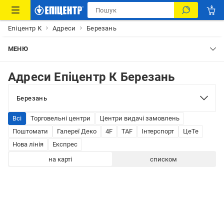
Епіцентр К
Адреси
Березань
МЕНЮ
Адреси Епіцентр К Березань
Всі
Торговельні центри
Центри видачі замовлень
Поштомати
Галереї Деко
4F
TAF
Інтерспорт
ЦеТе
Нова лінія
Експрес
на карті
списком