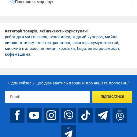
Прокласти маршрут
Категорії товарів, які шукають користувачі:
робот для миття вікон
,
велосипед
,
мідний купорос
,
мийка
високого тиску
,
электротранспорт
,
секатор акумуляторний
,
миючий пилосос
,
теплиця
,
кросівки
,
Lego
,
електросамокат
,
кофемашина
.
Підписуйтесь, щоб дізнаватись першим про акції та пропозиції
ПІДПИСАТИСЯ
bot
bot