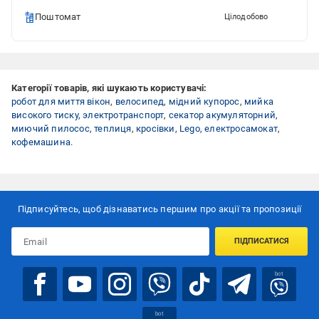
Поштомат
Цілодобово
Категорії товарів, які шукають користувачі:
робот для миття вікон
,
велосипед
,
мідний купорос
,
мийка
високого тиску
,
электротранспорт
,
секатор акумуляторний
,
миючий пилосос
,
теплиця
,
кросівки
,
Lego
,
електросамокат
,
кофемашина
.
Підписуйтесь, щоб дізнаватись першим про акції та пропозиції
ПІДПИСАТИСЯ
bot
bot