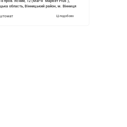
8 пров. Ясний, 12 (Маг-н "Маркет Plus"),
цька область, Вінницький район, м. Вінниця
штомат
Цілодобово