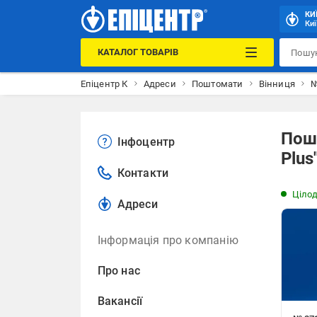
КИ
Киї
КАТАЛОГ ТОВАРІВ
Епіцентр К
Адреси
Поштомати
Вінниця
№
Пошт
Інфоцентр
Plus
Контакти
Ціло
Адреси
Інформація про компанію
Про нас
Вакансії