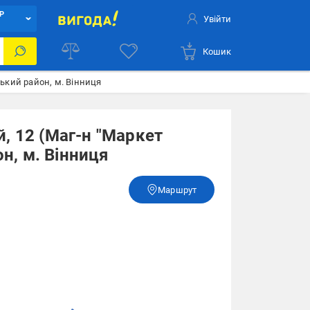
Р
Увійти
Кошик
цький район, м. Вінниця
, 12 (Маг-н "Маркет
он, м. Вінниця
Маршрут