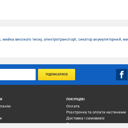
с
,
мийка високого тиску
,
электротранспорт
,
секатор акумуляторний
,
ми
ПІДПИСАТИСЯ
ІЯ
ПОКУПЦЕВІ
мпанію
Оплата
Розстрочка та оплата частинами
ти
Доставка і самовивіз
ї
Повернення товару