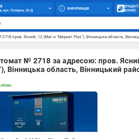
ЇВ
ЕПІЦЕНТ
ІНФОРМАЦІЯ
в, вул. Полярна, 20-Д
БІЗНЕС
 2718 пров. Ясний, 12 (Маг-н "Маркет Plus"), Вінницька область, Вінни
омат № 2718 за адресою: пров. Ясний
"), Вінницька область, Вінницький рай
добово