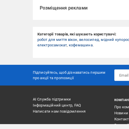
Розміщення реклами
Категорії товарів, які шукають користувачі:
робот для миття вікон
,
велосипед
,
мідний купоро
електросамокат
,
кофемашина
.
Підписуйтесь, щоб дізнаватись першим
про акції та пропозиції
АІ Служба підтримки
КОМПАН
Інформаційний центр, FAQ
Про ко
Написати нам повідомлення
Новини
Контак
Вакансі