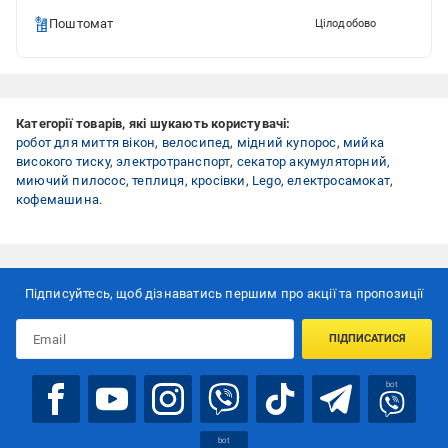
Поштомат
Цілодобово
Категорії товарів, які шукають користувачі:
робот для миття вікон
,
велосипед
,
мідний купорос
,
мийка
високого тиску
,
электротранспорт
,
секатор акумуляторний
,
миючий пилосос
,
теплиця
,
кросівки
,
Lego
,
електросамокат
,
кофемашина
.
Підписуйтесь, щоб дізнаватись першим про акції та пропозиції
ПІДПИСАТИСЯ
bot
bot