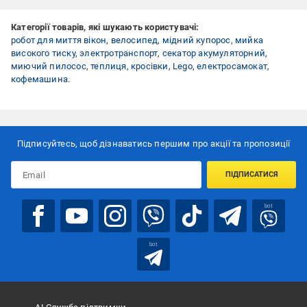
Категорії товарів, які шукають користувачі:
робот для миття вікон
,
велосипед
,
мідний купорос
,
мийка
високого тиску
,
электротранспорт
,
секатор акумуляторний
,
миючий пилосос
,
теплиця
,
кросівки
,
Lego
,
електросамокат
,
кофемашина
.
Підписуйтесь, щоб дізнаватись першим про акції та пропозиції
ПІДПИСАТИСЯ
bot
bot