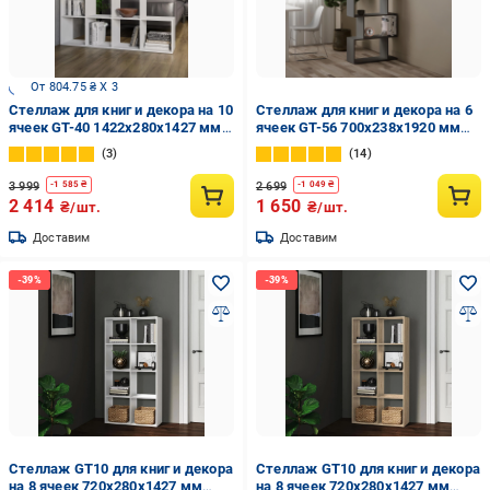
От 804.75 ₴ X 3
Стеллаж для книг и декора на 10
Стеллаж для книг и декора на 6
ячеек GT-40 1422х280х1427 мм
ячеек GT-56 700х238х1920 мм
Белый (20319082)
Антрацит
3
14
3 999
2 699
-
1 585
₴
-
1 049
₴
2 414
1 650
₴/шт.
₴/шт.
Доставим
Доставим
Стеллаж GT10 для книг и декора
Стеллаж GT10 для книг и декора
на 8 ячеек 720х280х1427 мм
на 8 ячеек 720х280х1427 мм