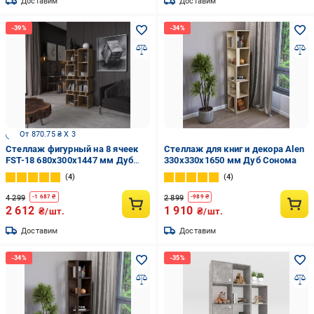
Доставим
Доставим
От 870.75 ₴ X 3
Стеллаж фигурный на 8 ячеек
Стеллаж для книг и декора Alen
FST-18 680х300х1447 мм Дуб
330x330x1650 мм Дуб Сонома
Аппалачи
4
4
4 299
2 899
-
1 687
₴
-
989
₴
2 612
1 910
₴/шт.
₴/шт.
Доставим
Доставим