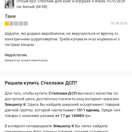
Отзыв про: Стеллаж для книг и игрушек 6 ячеек 107х72х29
см Белый (M-58)
Таня
03.08.2026
Шурупи, які додано виробником, не вкручуються ні вручну, ні
електричним шуруповертом. Треба купувати інші нормальні з
гострим кінцем
Недостатки:
Неякісні комплектуючі
Решили купить Стеллажи ДСП?
Для того, чтобы купить
Стеллажи ДСП
высокого качества по
доступной цене, достаточно посетить наш интернет-магазин
Эпицентр К
. Здесь Вы найдете широкий ассортимент товаров
данной группы, который насчитывает
1511 единиц
. Среди них
товары с низкими ценами
от 17 до 140880
грн.
В интернет-гипермаркете
Эпицентр К
Вы легко найдете
оригинальные фото данных товаров, узнаете основные