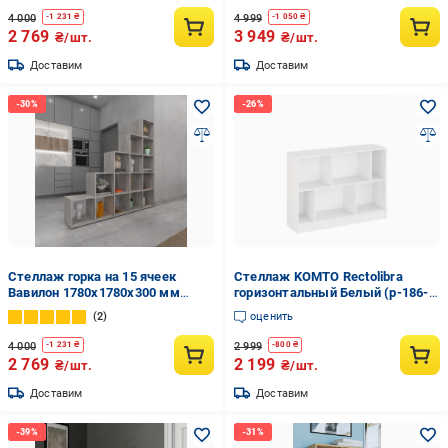
4 000
4 999
-
1 231
₴
-
1 050
₴
2 769
3 949
₴/шт.
₴/шт.
Доставим
Доставим
Стеллаж горка на 15 ячеек
Стеллаж KOMTO Rectolibra
Вавилон 1780х1780х300 мм
горизонтальный Белый (p-186-
Бетон
1116)
2
оценить
4 000
2 999
-
1 231
₴
-
800
₴
2 769
2 199
₴/шт.
₴/шт.
Доставим
Доставим