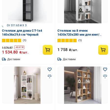
От 511.65 ₴ X 3
Стеллаж для дома СТ-1х4
Стеллаж на 8 ячеек
140х36х29,6 см Черный
1430х720х280 мм для книг/
декора/игрушек Белый (GT-10)
1
1
1 576.87
-
42.07
₴
1 758
₴/шт.
1 534.80
₴/шт.
Доставим
Доставим