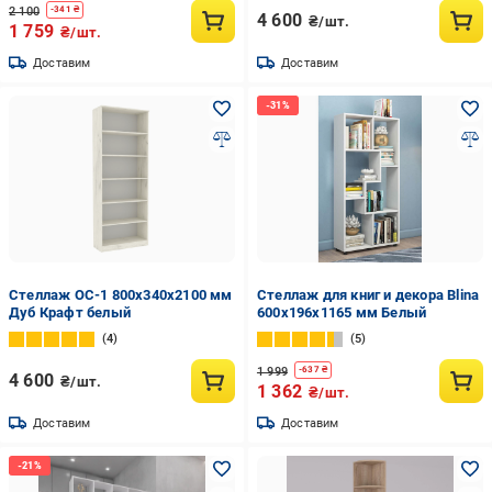
2 100
-
341
₴
4 600
₴/шт.
1 759
₴/шт.
Доставим
Доставим
Стеллаж ОС-1 800х340х2100 мм
Стеллаж для книг и декора Blina
Дуб Крафт белый
600х196х1165 мм Белый
4
5
1 999
-
637
₴
4 600
₴/шт.
1 362
₴/шт.
Доставим
Доставим