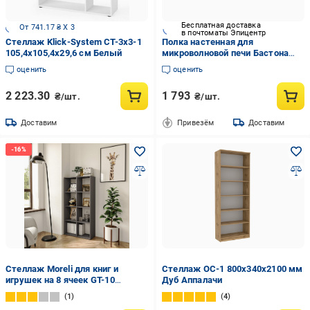
Бесплатная доставка
От 741.17 ₴ X 3
в почтоматы Эпицентр
Стеллаж Klick-System СТ-3х3-1
Полка настенная для
105,4х105,4х29,6 см Белый
микроволновой печи Бастона
600x370x160 мм Черно-
оценить
оценить
бежевый (19004232)
2 223.30
1 793
₴/шт.
₴/шт.
Доставим
Привезём
Доставим
Стеллаж Moreli для книг и
Стеллаж ОС-1 800х340х2100 мм
игрушек на 8 ячеек GT-10
Дуб Аппалачи
Антрацит
1
4