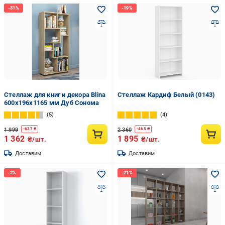
Стеллаж для книг и декора Blina
Стеллаж Кардиф Белый (0143)
600х196х1165 мм Дуб Сонома
5
4
1 999
2 360
-
637
₴
-
465
₴
1 362
1 895
₴/шт.
₴/шт.
Доставим
Доставим