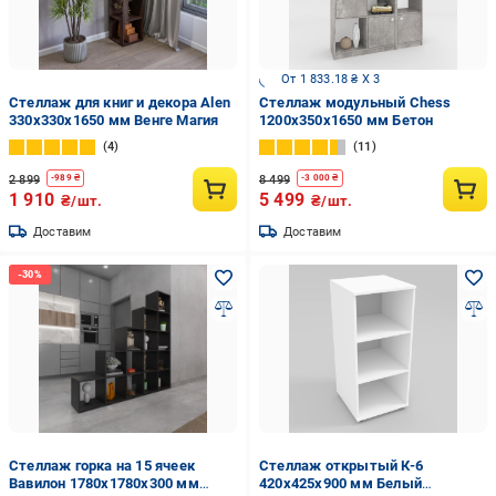
От 1 833.18 ₴ X 3
Стеллаж для книг и декора Alen
Стеллаж модульный Chess
330x330x1650 мм Венге Магия
1200х350х1650 мм Бетон
4
11
2 899
8 499
-
989
₴
-
3 000
₴
1 910
5 499
₴/шт.
₴/шт.
Доставим
Доставим
Стеллаж горка на 15 ячеек
Стеллаж открытый К-6
Вавилон 1780х1780х300 мм
420х425х900 мм Белый