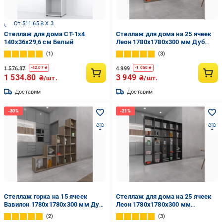
От 511.65 ₴ X 3
Стеллаж для дома СТ-1х4
Стеллаж для дома на 25 ячеек
140х36х29,6 см Белый
Леон 1780х1780х300 мм Дуб
Сонома
1
3
1 576.87
4 999
-
42.07
₴
-
1 050
₴
1 534.80
3 949
₴/шт.
₴/шт.
Доставим
Доставим
Стеллаж горка на 15 ячеек
Стеллаж для дома на 25 ячеек
Вавилон 1780х1780х300 мм Дуб
Леон 1780х1780х300 мм
Сонома
Антрацит
2
3