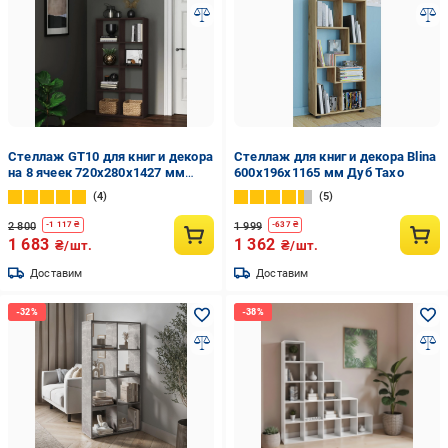
Стеллаж GT10 для книг и декора
Стеллаж для книг и декора Blina
на 8 ячеек 720х280х1427 мм
600х196х1165 мм Дуб Тахо
ДСП 16 мм Венге Магия
4
5
(20320157)
2 800
1 999
-
1 117
₴
-
637
₴
1 683
1 362
₴/шт.
₴/шт.
Доставим
Доставим