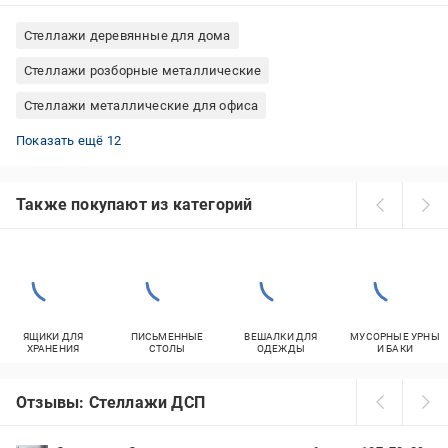
Стеллажи деревянные для дома
Стеллажи розборные металлические
Стеллажи металлические для офиса
Стеллажи пристенные металлические
Стеллажи белые для детской комнаты
Стеллажи с полками металлические
Стеллажи белые для книг
Стеллажи металлические для кухни
Стеллажи деревянные для книг
Стеллажи кованые для цветов
Стеллажи пристенные для книг
Стеллажи металлические для дома
Стеллажи металлические для гаража
Стеллажи Меткас металлические
Стеллажи деревянные для кухни
Показать ещё 12
Также покупают из категорий
ЯЩИКИ ДЛЯ
ПИСЬМЕННЫЕ
ВЕШАЛКИ ДЛЯ
МУСОРНЫЕ УРНЫ
ХРАНЕНИЯ
СТОЛЫ
ОДЕЖДЫ
И БАКИ
Отзывы: Стеллажи ДСП