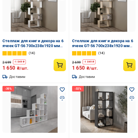
Стеллаж для книг и декора на 6
Стеллаж для книг и декора на 6
ячеек GT-56 700х238х1920 мм
ячеек GT-56 700х238х1920 мм
Белый
Дуб Сонома
14
14
2 699
2 699
-
1 049
₴
-
1 049
₴
1 650
1 650
₴/шт.
₴/шт.
Доставим
Доставим