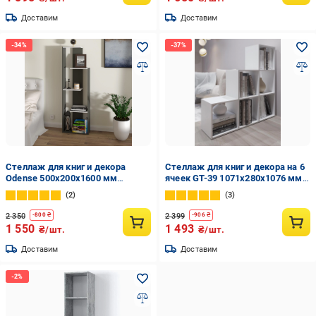
Доставим
Доставим
Стеллаж для книг и декора
Стеллаж для книг и декора на 6
Odense 500x200x1600 мм
ячеек GT-39 1071х280х1076 мм
Антрацит/Белый
Белый (20319964)
2
3
2 350
2 399
-
800
₴
-
906
₴
1 550
1 493
₴/шт.
₴/шт.
Доставим
Доставим