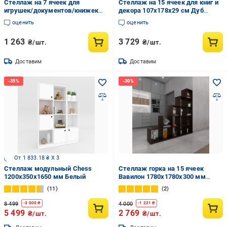
Cтеллаж на 7 ячеек для
Стеллаж на 15 ячеек для книг и
игрушек/документов/книжек
декора 107х178х29 см Дуб
100х50 см Белый (Р-34)
аппалачи (M-2)
оценить
оценить
1 263
3 729
₴/шт.
₴/шт.
Доставим
Доставим
От 1 833.18 ₴ X 3
Стеллаж модульный Chess
Стеллаж горка на 15 ячеек
1200х350х1650 мм Белый
Вавилон 1780х1780х300 мм
Венге
11
2
8 499
4 000
-
3 000
₴
-
1 231
₴
5 499
2 769
₴/шт.
₴/шт.