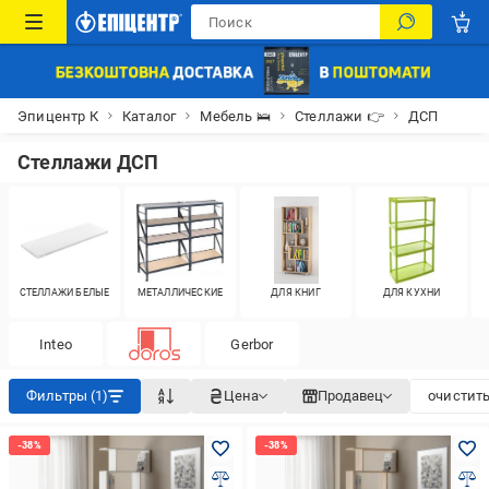
Эпицентр К
Каталог
Мебель 🛌
Стеллажи 👉
ДСП
Стеллажи ДСП
СТЕЛЛАЖИ БЕЛЫЕ
МЕТАЛЛИЧЕСКИЕ
ДЛЯ КНИГ
ДЛЯ КУХНИ
Inteo
Gerbor
Фильтры (1)
Цена
Продавец
очистить