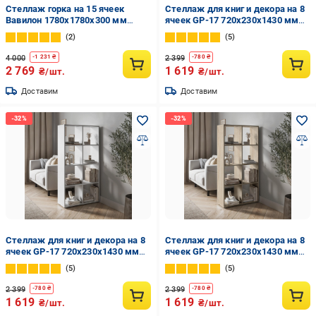
Стеллаж горка на 15 ячеек
Стеллаж для книг и декора на 8
Вавилон 1780х1780х300 мм
ячеек GP-17 720х230х1430 мм
Белый
Антрацит
2
5
4 000
2 399
-
1 231
₴
-
780
₴
2 769
1 619
₴/шт.
₴/шт.
Доставим
Доставим
Стеллаж для книг и декора на 8
Стеллаж для книг и декора на 8
ячеек GP-17 720х230х1430 мм
ячеек GP-17 720х230х1430 мм
Белый
Дуб Сонома
5
5
2 399
2 399
-
780
₴
-
780
₴
1 619
1 619
₴/шт.
₴/шт.