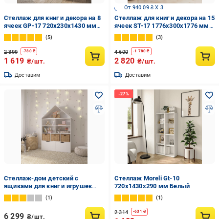
От 940.09 ₴ X 3
Стеллаж для книг и декора на 8
Стеллаж для книг и декора на 15
ячеек GP-17 720х230х1430 мм
ячеек ST-17 1776х300х1776 мм
Бетон
Белый
5
3
2 399
4 600
-
780
₴
-
1 780
₴
1 619
2 820
₴/шт.
₴/шт.
Доставим
Доставим
Стеллаж-дом детский с
Стеллаж Moreli Gt-10
ящиками для книг и игрушек
720x1430x290 мм Белый
155х100х30 см Белый (DP-7)
1
1
2 314
-
631
₴
6 299
₴/шт.