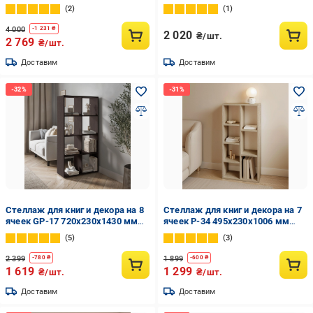
Антрацит
(18040025)
2
1
4 000
-
1 231
₴
2 020
₴/шт.
2 769
₴/шт.
Доставим
Доставим
Стеллаж для книг и декора на 8
Стеллаж для книг и декора на 7
ячеек GP-17 720х230х1430 мм
ячеек P-34 495x230x1006 мм
Венге Магия
Дуб Сонома
5
3
2 399
1 899
-
780
₴
-
600
₴
1 619
1 299
₴/шт.
₴/шт.
Доставим
Доставим