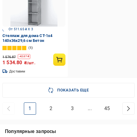
От 511.65 ₴ X 3
Стеллаж для дома СТ-1х4
140х36х29,6 см Бетон
1
1 576.87
-
42.07
₴
1 534.80
₴/шт.
Доставим
ПОКАЗАТЬ ЕЩЕ
1
2
3
...
45
Популярные запросы