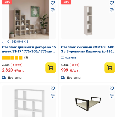
От 940.09 ₴ X 3
Стеллаж для книг и декора на 15
Стеллаж книжный KOMTO LAKO
ячеек ST-17 1776х300х1776 мм
3 с 3 уровнями Кашемир (p-186-
Дуб Сонома
2759)
3
оценить
4 600
1 499
-
1 780
₴
-
500
₴
2 820
999
₴/шт.
₴/шт.
Доставим
Доставим