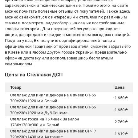
характеристики и технические данные. Помимо этого, на сайте
можно почитать полезные отзывы от покупателей. Также здесь
можно ознакомиться с интересными статьями по различным
темам и посмотреть видеообзоры на самые востребованные
товары категории
. Для покупателей регулярно проводятся
акции, распродажи и скидки с множеством выгодных позиций.
Покупая у нас, Вы получите сертифицированный товар с
официальной гарантией от производителя, сможете забрать его
в Киеве или в любом другом городе Украины, предварительно
оформив доставку или воспользовавшись бесплатным
самовывозом.
Цены на Стеллажи ДСП
Товар
Цена
Стеллаж для книг и декора на 6 ячеек GT-56
1 650 ₴
700х238х1920 мм Белый
Стеллаж для книг и декора на 6 ячеек GT-56
1 650 ₴
700х238х1920 мм Дуб Сонома
Стеллаж горка на 15 ячеек Вавилон
2 769 ₴
1780х1780х300 мм Белый
Стеллаж для книг и декора на 8 ячеек GP-17
1 619 ₴
720х230х1430 мм Антрацит