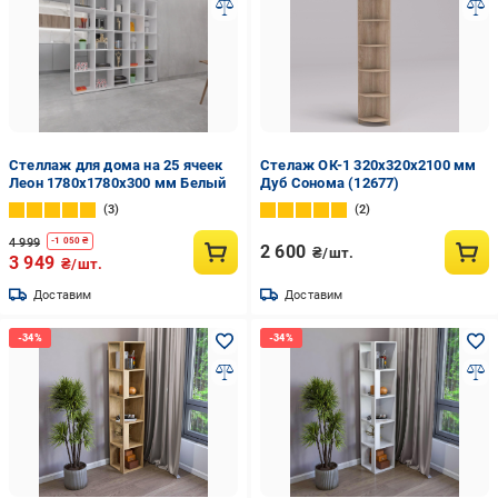
Стеллаж для дома на 25 ячеек
Стелаж ОК-1 320х320х2100 мм
Леон 1780х1780х300 мм Белый
Дуб Сонома (12677)
3
2
4 999
-
1 050
₴
2 600
₴/шт.
3 949
₴/шт.
Доставим
Доставим