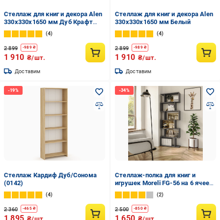
Стеллаж для книг и декора Alen
Стеллаж для книг и декора Alen
330x330x1650 мм Дуб Крафт
330x330x1650 мм Белый
Золотой
4
4
2 899
2 899
-
989
₴
-
989
₴
1 910
1 910
₴/шт.
₴/шт.
Доставим
Доставим
Стеллаж Кардиф Дуб/Сонома
Стеллаж-полка для книг и
(0142)
игрушек Moreli FG-56 на 6 ячеек
700x1920x238 мм
4
2
Антрацитовый
2 360
2 500
-
465
₴
-
850
₴
1 895
1 650
₴/шт.
₴/шт.