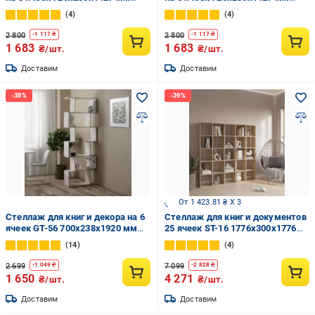
ДСП 16 мм Белый (20320156)
ДСП 16 мм Дуб Сонома
4
4
(20320160)
2 800
2 800
-
1 117
₴
-
1 117
₴
1 683
1 683
₴/шт.
₴/шт.
Доставим
Доставим
От 1 423.81 ₴ X 3
Стеллаж для книг и декора на 6
Стеллаж для книг и документов
ячеек GT-56 700х238х1920 мм
25 ячеек ST-16 1776х300х1776
Бетон
мм Дуб Сонома
14
4
2 699
7 099
-
1 049
₴
-
2 828
₴
1 650
4 271
₴/шт.
₴/шт.
Доставим
Доставим