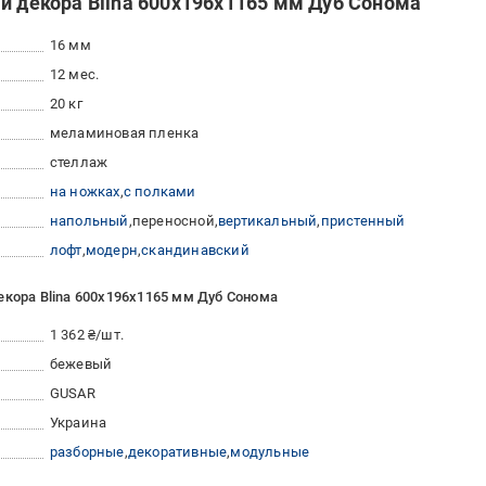
 и декора Blina 600х196х1165 мм Дуб Сонома
16 мм
12 мес.
20 кг
меламиновая пленка
стеллаж
на ножках
с полками
напольный
переносной
вертикальный
пристенный
лофт
модерн
скандинавский
екора Blina 600х196х1165 мм Дуб Сонома
1 362 ₴/шт.
бежевый
GUSAR
Украина
разборные
декоративные
модульные