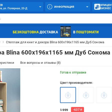
ЕВ
ЭПИЦЕН
ИНФОРМАЦИЯ
в, ул. Полярная, 20-Д
БИЗНЕС

Стеллаж для книг и декора Blina 600х196х1165 мм Дуб Сонома
ра Blina 600х196х1165 мм Дуб Сонома
еристики
Все вопросы и отзывы (8)
Готов к отправке
Цвет производителя:
-
637
₴
1 999