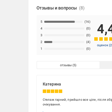
Отзывы и вопросы
5
(16)
4,
4
(0)
3
(0)
2
(4)
оценок
(
2
1
(0)
отзывы
Катерина
Стелаж гарний, прийшло все ціле, після зб
очікування.