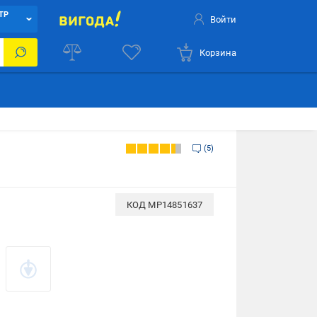
ТР
Войти
Корзина
5
КОД
MP14851637