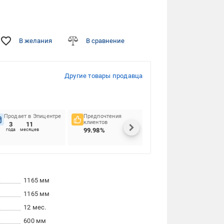
В желания
В сравнение
Другие товары продавца
Продает в Эпицентре
Предпочтения
Своевременность
клиентов
доставок
3
11
99.98%
92.48%
года
месяцев
1165 мм
1165 мм
12 мес.
600 мм