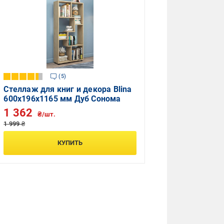
5
Стеллаж для книг и декора Blina
600х196х1165 мм Дуб Сонома
1 362
₴/шт.
1 999 ₴
КУПИТЬ