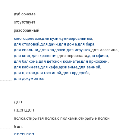
дуб сонома
отсутствует
разобранный
многоцелевое
для кухни
универсальный
для столовой
для дачи
для дома
для бара
для спальни
для кладовки
для игрушек
для магазина
для книг
для хранения
для персонала
для офиса
для балкона
для детской комнаты
для прихожей
для кабинета
для кафе
архивные
для ванной
для цветов
для гостиной
для гардероба
для документов
ДСП
ЛДСП
ДСП
полка
открытая полка
с полками
открытые полки
6 шт.
ЛДСП
ДСП