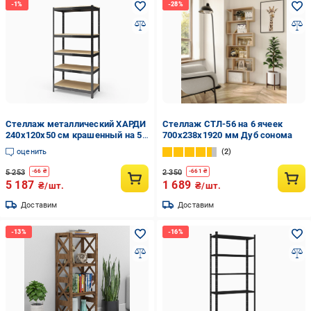
Стеллаж металлический ХАРДИ
Стеллаж СТЛ-56 на 6 ячеек
240х120х50 см крашенный на 5
700х238х1920 мм Дуб сонома
полок из ДСП Черный (315551)
оценить
2
5 253
2 350
-
66
₴
-
661
₴
5 187
1 689
₴/шт.
₴/шт.
Доставим
Доставим