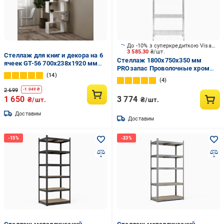
До -10% з суперкредиткою Visa Вигода
3 585.30
₴/шт.
Стеллаж для книг и декора на 6
Стеллаж 1800x750x350 мм
ячеек GT-56 700х238х1920 мм
PROзапас Проволочные хром
Белый
14
металл полки 5 шт.
4
хромированный
2 699
-
1 049
₴
1 650
3 774
₴/шт.
₴/шт.
Доставим
Доставим