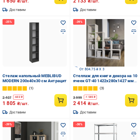
1 650
2 133
₴/шт.
₴/шт.
Доставим
Доставим
От 804.75 ₴ X 3
Стелаж напольный MEBLIBUD
Стеллаж для книг и декора на 10
MODERN 200х40х30 см Антрацит
ячеек GT-40 1422х280х1427 мм
Белый (20319082)
1
3
2 407
3 999
-
602
₴
-
1 585
₴
1 805
2 414
₴/шт.
₴/шт.
Доставим
Доставим