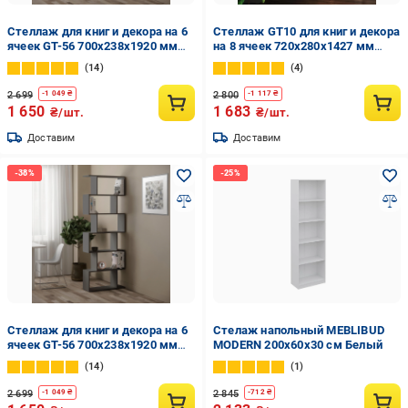
Стеллаж для книг и декора на 6
Стеллаж GT10 для книг и декора
ячеек GT-56 700х238х1920 мм
на 8 ячеек 720х280х1427 мм
Бетон
ДСП 16 мм Белый (20320156)
14
4
2 699
2 800
-
1 049
₴
-
1 117
₴
1 650
1 683
₴/шт.
₴/шт.
Доставим
Доставим
Стеллаж для книг и декора на 6
Стелаж напольный MEBLIBUD
ячеек GT-56 700х238х1920 мм
MODERN 200х60х30 см Белый
Антрацит
14
1
2 699
2 845
-
1 049
₴
-
712
₴