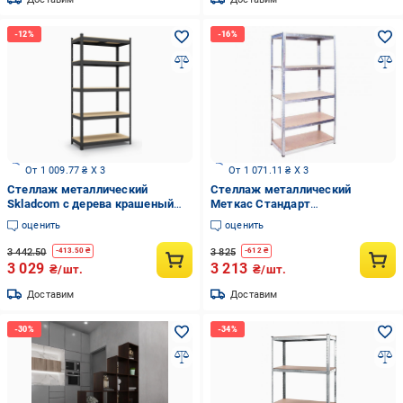
От 1 009.77 ₴ X 3
От 1 071.11 ₴ X 3
Стеллаж металлический
Стеллаж металлический
Skladcom с дерева крашеный
Меткас Стандарт
180x90x50 см 175 кг/полку 5
1950x1200x400 мм 250 кг/полку
оценить
оценить
полок (FD-24)
ДСП/МДФ (СТ-16)
3 442.50
3 825
-
413.50
₴
-
612
₴
3 029
3 213
₴/шт.
₴/шт.
Доставим
Доставим