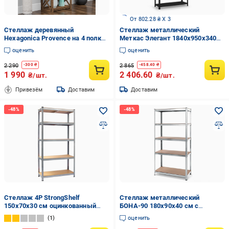
От 802.28 ₴ X 3
Стеллаж деревянный
Стеллаж металлический
Hexagonica Provence на 4 полки
Меткас Элегант 1840х950х340
1200х500х300 мм (120046)
мм 50 кг/полку (элегант 3)
оценить
оценить
2 290
2 865
-
300
₴
-
458.40
₴
1 990
2 406.60
₴/шт.
₴/шт.
Привезём
Доставим
Доставим
Стеллаж 4P StrongShelf
Стеллаж металлический
150х70х30 см оцинкованный
БОНА-90 180х90х40 см с
равномерная нагрузка 150 кг/
оцинкованным покрытием на 5
1
оценить
полка общая нагрузка до 750 кг
полок из МДФ (90)