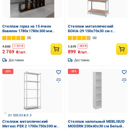
Стеллаж горка на 15 ячеек
Стеллаж металлический
Вавилон 1780х1780х300 мм
БОНА-29 150х70х30 см с
Венге
оцинкованным покрытием на 4
2
6
полки с МДФ (29)
4 000
1 379
-
1 231
₴
-
480
₴
2 769
899
₴/шт.
₴/шт.
Доставим
Доставим
От 500.05 ₴ X 3
Стеллаж металлический
Стеллаж напольный MEBLIBUD
Меткас РЕК 2 1700x750x300 мм
MODERN 200х40х30 см Белый