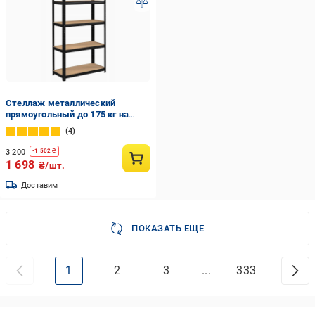
Стеллаж металлический
прямоугольный до 175 кг на
полку 180x90x30 см (GWI7361-7)
4
3 200
-
1 502
₴
1 698
₴/шт.
Доставим
ПОКАЗАТЬ ЕЩЕ
1
2
3
...
333