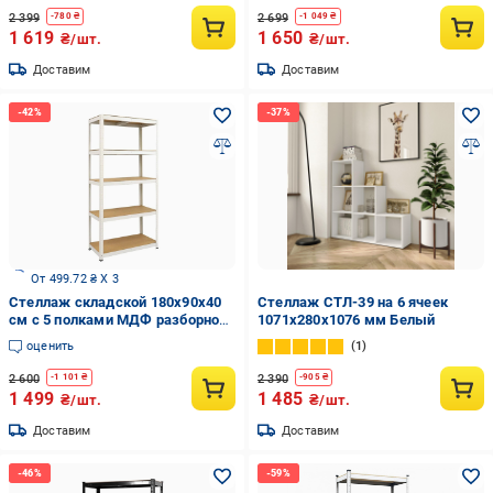
2 399
2 699
-
780
₴
-
1 049
₴
1 619
1 650
₴/шт.
₴/шт.
Доставим
Доставим
От 499.72 ₴ X 3
Стеллаж cкладской 180х90х40
Стеллаж СТЛ-39 на 6 ячеек
см с 5 полками МДФ разборной
1071х280х1076 мм Белый
металлический Siker Белый
оценить
1
2 600
2 390
-
1 101
₴
-
905
₴
1 499
1 485
₴/шт.
₴/шт.
Доставим
Доставим