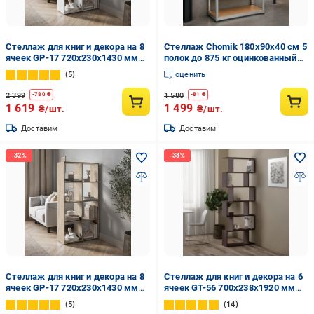
Стеллаж для книг и декора на 8
Стеллаж Chomik 180х90х40 см 5
ячеек GP-17 720х230х1430 мм
полок до 875 кг оцинкованный
Белый
металлический складской
5
оценить
модульный для гаража/дома/
магазина
2 399
1 580
-
780
₴
-
81
₴
1 619
1 499
₴/шт.
₴/шт.
Доставим
Доставим
Стеллаж для книг и декора на 8
Стеллаж для книг и декора на 6
ячеек GP-17 720х230х1430 мм
ячеек GT-56 700х238х1920 мм
Дуб Сонома
Венге Магия
5
14