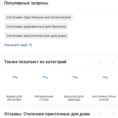
Популярные запросы
Стеллажи пристенные металлические
Стеллажи деревянные для балкона
Стеллажи металлические для дома
Стеллажи пристенные для книг
Стеллажи деревянные для книг
Стеллажи белые для детской комнаты
Стеллажи деревянные для кухни
Стеллажи розборные металлические
Стеллажи настенные для книг
Стеллажи белые для книг
Стеллажи кованые для цветов
Стеллажи Меткас металлические
Стеллажи металлические для кухни
Стеллажи пристенные для дома
Стеллажи настенные для дома
Показать ещё 12
Также покупают из категорий
ЯЩИКИ ДЛЯ
ПИСЬМЕННЫЕ
ВЕШАЛКИ ДЛЯ
МУСОРНЫЕ УРНЫ
ХРАНЕНИЯ
СТОЛЫ
ОДЕЖДЫ
И БАКИ
Отзывы: Стеллажи пристенные для дома