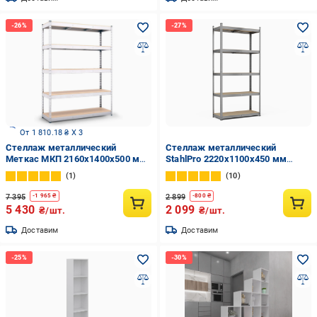
От 1 810.18 ₴ X 3
Стеллаж металлический
Стеллаж металлический
Меткас МКП 2160x1400x500 мм
StahlPro 2220x1100x450 мм
300 кг/полку (МКП-54)
оцинкованный 5 полок МДФ
1
10
7 395
2 899
-
1 965
₴
-
800
₴
5 430
2 099
₴/шт.
₴/шт.
Доставим
Доставим