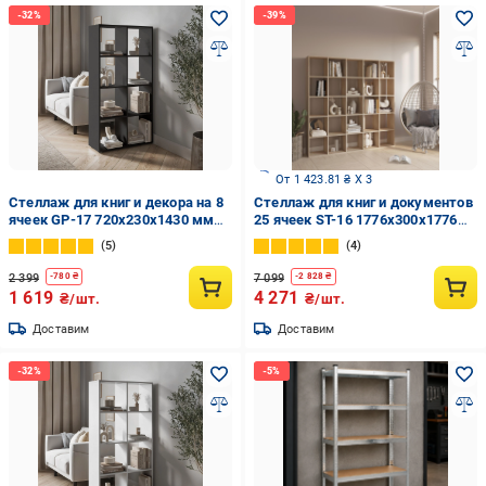
От 1 423.81 ₴ X 3
Стеллаж для книг и декора на 8
Стеллаж для книг и документов
ячеек GP-17 720х230х1430 мм
25 ячеек ST-16 1776х300х1776
Антрацит
мм Дуб Сонома
5
4
2 399
7 099
-
780
₴
-
2 828
₴
1 619
4 271
₴/шт.
₴/шт.
Доставим
Доставим