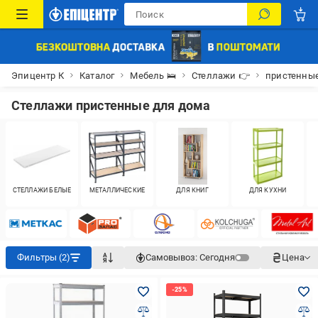
Эпицентр К
Каталог
Мебель 🛌
Стеллажи 👉
пристенные
Стеллажи пристенные для дома
СТЕЛЛАЖИ БЕЛЫЕ
МЕТАЛЛИЧЕСКИЕ
ДЛЯ КНИГ
ДЛЯ КУХНИ
Фильтры (2)
Самовывоз:
Сегодня
Цена