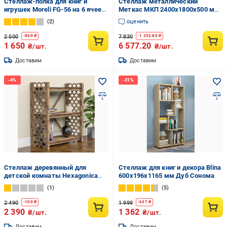
Стеллаж-полка для книг и
Стеллаж металлический
игрушек Moreli FG-56 на 6 ячеек
Меткас МКП 2400x1800x500 мм
700x1920x238 мм
300 кг/полку (МКП-30)
2
оценить
Антрацитовый
2 500
7 830
-
850
₴
-
1 252.80
₴
1 650
6 577.20
₴/шт.
₴/шт.
Доставим
Доставим
Стеллаж деревянный для
Стеллаж для книг и декора Blina
детской комнаты Hexagonica
600х196х1165 мм Дуб Сонома
Mermaid на 3 полки 900x750x365
1
5
мм (111040)
2 490
1 999
-
100
₴
-
637
₴
2 390
1 362
₴/шт.
₴/шт.
Доставим
Доставим