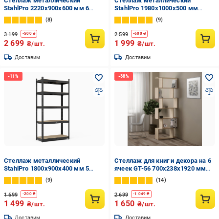
Стеллаж металлический
Стеллаж металлический
StahlPro 2220x900x600 мм 6
StahlPro 1980x1000x500 мм
полок МДФ Черный
оцинкованный 5 полок МДФ
8
9
3 199
2 599
-
500
₴
-
600
₴
2 699
1 999
₴/шт.
₴/шт.
Доставим
Доставим
Стеллаж металлический
Стеллаж для книг и декора на 6
StahlPro 1800x900x400 мм 5
ячеек GT-56 700х238х1920 мм
полок МДФ Черный
Дуб Сонома
9
14
1 699
2 699
-
200
₴
-
1 049
₴
1 499
1 650
₴/шт.
₴/шт.
Доставим
Доставим