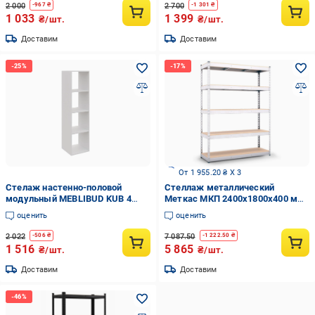
2 000
2 700
-
967
₴
-
1 301
₴
1 033
1 399
₴/шт.
₴/шт.
Доставим
Доставим
От 1 955.20 ₴ X 3
Стелаж настенно-половой
Стеллаж металлический
модульный MEBLIBUD KUB 4
Меткас МКП 2400x1800x400 мм
секции Белый
300 кг/полку (МКП-29)
оценить
оценить
2 022
7 087.50
-
506
₴
-
1 222.50
₴
1 516
5 865
₴/шт.
₴/шт.
Доставим
Доставим