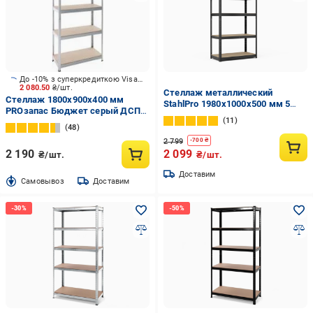
До -10% з суперкредиткою Visa Вигода
2 080.50
₴/шт.
Стеллаж металлический
Стеллаж 1800x900x400 мм
StahlPro 1980x1000x500 мм 5
PROзапас Бюджет серый ДСП
полок МДФ Черный
11
полки 5 шт. цинкованный
48
2 799
-
700
₴
2 190
2 099
₴/шт.
₴/шт.
Доставим
Cамовывоз
Доставим