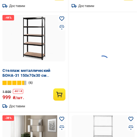
Доставим
Доставим
Стеллаж металлический
БОНА-31 150х70х30 см
окрашенный на 5 полок с МДФ
6
Черный (31)
1 800
-
801
₴
999
₴/шт.
Доставим