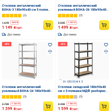
Стеллаж металлический
Стеллаж металлический
БОНА-3 180х90х40 см 5 полок
усиленный БОНА-26 180х90х40
МДФ Цинк (3)
см 5 полок МДФ 5 мм Черный
1
7
(17711280)
1 649
3 000
-
500
₴
-
1 501
₴
1 149
1 499
₴/шт.
₴/шт.
Доставим
Доставим
От 533.05 ₴ X 3
Стеллаж металлический
Стеллаж cкладской 180х90х40
усиленный БОНА-24 180х90х40
см с 5 полками МДФ разборной
см 5 полок МДФ 5 мм Цинк
металлический Siker Черный
7
7
(17711279)
2 700
3 400
-
1 301
₴
-
1 801
₴
1 399
1 599
₴/шт.
₴/шт.