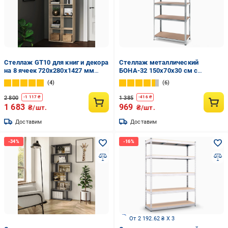
Стеллаж GT10 для книг и декора
Стеллаж металлический
на 8 ячеек 720х280х1427 мм
БОНА-32 150х70х30 см с
ДСП 16 мм Дуб Сонома
оцинкованным покрытием на 5
4
6
(20320160)
полок с МДФ (32)
2 800
1 385
-
1 117
₴
-
416
₴
1 683
969
₴/шт.
₴/шт.
Доставим
Доставим
От 2 192.62 ₴ X 3