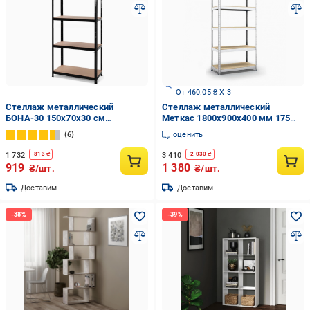
От 460.05 ₴ X 3
Стеллаж металлический
Стеллаж металлический
БОНА-30 150х70х30 см
Меткас 1800x900x400 мм 175
окрашенный на 4 полки с МДФ
кг/полку МДФ (БМ-7)
6
оценить
Черный (30)
1 732
3 410
-
813
₴
-
2 030
₴
919
1 380
₴/шт.
₴/шт.
Доставим
Доставим