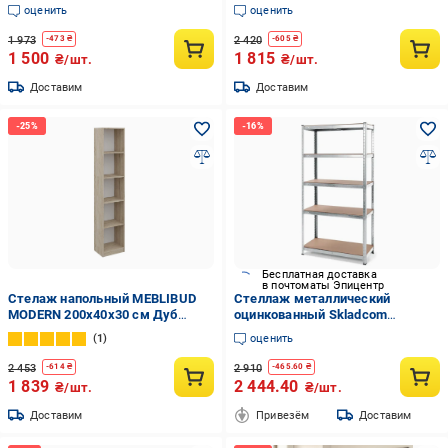
35 кг/полку (РЕК 2)
(34380220)
оценить
оценить
1 973
2 420
-
473
₴
-
605
₴
1 500
1 815
₴/шт.
₴/шт.
Доставим
Доставим
Бесплатная доставка
в почтоматы Эпицентр
Стелаж напольный MEBLIBUD
Стеллаж металлический
MODERN 200х40х30 см Дуб
оцинкованный Skladcom
сонома
2000х900х400 мм 5 полок МДФ
1
оценить
175 кг на полку
2 453
2 910
-
614
₴
-
465.60
₴
1 839
2 444.40
₴/шт.
₴/шт.
Доставим
Привезём
Доставим