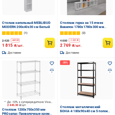
Стелаж напольный MEBLIBUD
Стеллаж горка на 15 ячеек
MODERN 200х40х30 см Белый
Вавилон 1780х1780х300 мм
Белый
1
2
2 420
4 000
-
605
₴
-
1 231
₴
1 815
2 769
₴/шт.
₴/шт.
Доставим
Доставим
До -10% з суперкредиткою Visa Вигода
2 445.30
₴/шт.
Стеллаж металлический
Стеллаж 1200x750x350 мм
БОНА-4 180х90х40 см 5 полок
PROзапас Проволочные хром