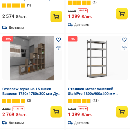
МДФ Черный (4)
1
металл полки 4 шт.
1
хромированный
1 999
-
700
₴
2 574
1 299
₴/шт.
₴/шт.
Доставим
Доставим
Стеллаж горка на 15 ячеек
Стеллаж металлический
Вавилон 1780х1780х300 мм Дуб
StahlPro 1800x900x400 мм
Сонома
оцинкованный 5 полок МДФ
2
12
4 000
1 499
-
1 231
₴
-
100
₴
2 769
1 399
₴/шт.
₴/шт.
Доставим
Доставим