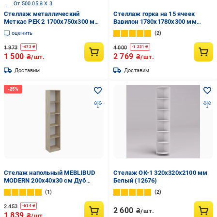
От 500.05 ₴ X 3
Стеллаж металлический
Стеллаж горка на 15 ячеек
Меткас РЕК 2 1700x750x300 мм
Вавилон 1780х1780х300 мм
35 кг/полку (РЕК 2)
Бетон
оценить
2
1 973
4 000
-
473
₴
-
1 231
₴
1 500
2 769
₴/шт.
₴/шт.
Доставим
Доставим
Стелаж напольный MEBLIBUD
Стелаж ОК-1 320х320х2100 мм
MODERN 200х40х30 см Дуб
Белый (12676)
сонома
1
2
2 453
-
614
₴
2 600
₴/шт.
1 839
₴/шт.