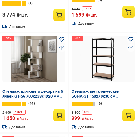
5
металл полки 5 шт.
4
хромированный
1 840
-
141
₴
3 774
1 699
₴/шт.
₴/шт.
Доставим
Доставим
Стеллаж для книг и декора на 6
Стеллаж металлический
ячеек GT-56 700х238х1920 мм
БОНА-31 150х70х30 см
Белый
окрашенный на 5 полок с МДФ
14
6
Черный (31)
2 699
1 800
-
1 049
₴
-
801
₴
1 650
999
₴/шт.
₴/шт.
Доставим
Доставим