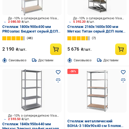
До -10% з суперкредиткою Visa Вигода
До -10% з суперкредиткою Visa Вигода
2 080.50
₴/шт.
5 392.20
₴/шт.
Стеллаж 1800x900x400 мм
Стеллаж 2160x1600x500 мм
PROзапас Бюджет серый ДСП
Меткас Титан серый ДСП полки
полки 5 шт. цинкованный
5 шт. цинкованный
48
7
2 190
5 676
₴/шт.
₴/шт.
Cамовывоз
Доставим
Cамовывоз
Доставим
До -10% з суперкредиткою Visa Вигода
2 593.50
₴/шт.
Стеллаж металлический
Стеллаж 1840x950x440 мм
БОНА-3 180х90х40 см 5 полок
Меткас Элегант графит металл