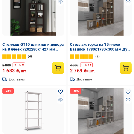
Стеллаж GT10 для книг и декора
Стеллаж горка на 15 ячеек
на 8 ячеек 720х280х1427 мм
Вавилон 1780х1780х300 мм Дуб
ДСП 16 мм Венге Магия
Сонома
4
2
(20320157)
2 800
4 000
-
1 117
₴
-
1 231
₴
1 683
2 769
₴/шт.
₴/шт.
Доставим
Доставим