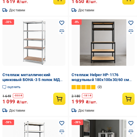
1 619
1 650
₴/шт.
₴/шт.
Доставим
Доставим
Стеллаж металлический
Стеллаж Helper HP-1176
цинковый БОНА-3 5 полок МДФ
модульный 180х100х30/60 см
180х90х40 см
до 875 кр. 5 полок складской
оценить
2
металлический полки МДФ
1 649
2 180
-
550
₴
-
181
₴
1 099
1 999
₴/шт.
₴/шт.
Доставим
Доставим