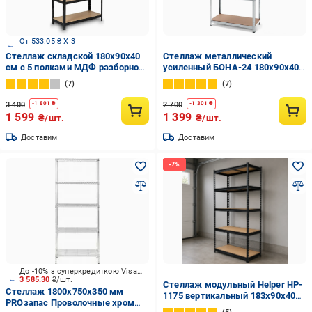
От 533.05 ₴ X 3
Стеллаж cкладской 180х90х40
Стеллаж металлический
см с 5 полками МДФ разборной
усиленный БОНА-24 180х90х40
металлический Siker Черный
см 5 полок МДФ 5 мм Цинк
7
7
(17711279)
3 400
2 700
-
1 801
₴
-
1 301
₴
1 599
1 399
₴/шт.
₴/шт.
Доставим
Доставим
До -10% з суперкредиткою Visa Вигода
3 585.30
₴/шт.
Стеллаж модульный Helper HP-
Стеллаж 1800x750x350 мм
1175 вертикальный 183х90х40
PROзапас Проволочные хром
см до 875 кр. 5 полок