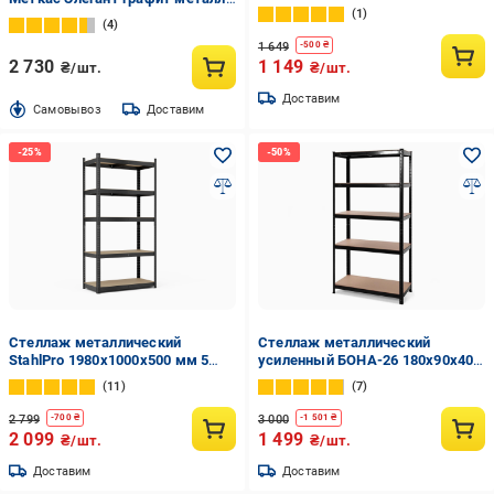
МДФ Цинк (3)
1
полки 5 шт. крашенный
4
1 649
-
500
₴
2 730
1 149
₴/шт.
₴/шт.
Доставим
Cамовывоз
Доставим
Стеллаж металлический
Стеллаж металлический
StahlPro 1980x1000x500 мм 5
усиленный БОНА-26 180х90х40
полок МДФ Черный
см 5 полок МДФ 5 мм Черный
11
7
(17711280)
2 799
3 000
-
700
₴
-
1 501
₴
2 099
1 499
₴/шт.
₴/шт.
Доставим
Доставим