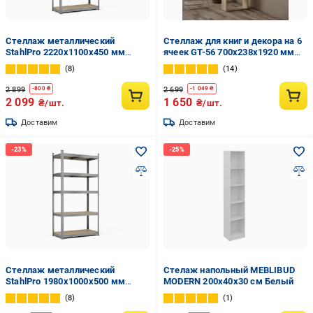
Стеллаж металлический
Стеллаж для книг и декора на 6
StahlPro 2220x1100x450 мм
ячеек GT-56 700х238х1920 мм
оцинкованный 5 полок МДФ
Дуб Сонома
8
14
2 899
2 699
-
800
₴
-
1 049
₴
2 099
1 650
₴/шт.
₴/шт.
Доставим
Доставим
Стеллаж металлический
Стелаж напольный MEBLIBUD
StahlPro 1980x1000x500 мм
MODERN 200х40х30 см Белый
оцинкованный 5 полок МДФ
8
1