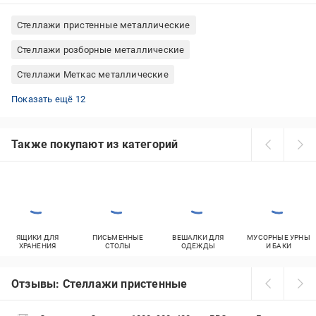
Стеллажи пристенные металлические
Стеллажи розборные металлические
Стеллажи Меткас металлические
Стеллажи деревянные для балкона
Стеллажи белые для детской комнаты
Стеллажи деревянные для дома
Стеллажи настенные для книг
Стеллажи пристенные для книг
Стеллажи кованые для цветов
Стеллажи металлические для гаража
Стеллажи пристенные для дома
Стеллажи деревянные для книг
Стеллажи с полками металлические
Стеллажи металлические для дома
Стеллажи металлические для кухни
Показать ещё 12
Также покупают из категорий
ЯЩИКИ ДЛЯ
ПИСЬМЕННЫЕ
ВЕШАЛКИ ДЛЯ
МУСОРНЫЕ УРНЫ
ХРАНЕНИЯ
СТОЛЫ
ОДЕЖДЫ
И БАКИ
Отзывы: Стеллажи пристенные