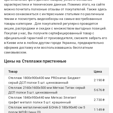
характеристики и технические данные. Помимо этого, на сайте
можно почитать полезные отзывы от покупателей. Также здесь
можно ознакомиться с интересными статьями по различным
темам и посмотреть видеообзоры на самые востребованные
товары категории
. Для покупателей регулярно проводятся
акции, распродажи и скидки с множеством выгодных позиций.
Покупая у нас, Вы получите сертифицированный товар с
официальной гарантией от производителя, сможете забрать его
в Киеве или в любом другом городе Украины, предварительно
оформив доставку или воспользовавшись бесплатным
самовывозом.
Цены на Стеллажи пристенные
Товар
Цена
Стеллаж 1800x900x400 мм PROзапас Бюджет
2 190 ₴
серый ДСП полки 5 шт. цинкованный
Стеллаж 2160x1600x500 мм Меткас Титан серый
5 676 ₴
ДСП полки 5 шт. цинкованный
Стеллаж 1840x950x440 мм Меткас Элегант
2 730 ₴
графит металл полки 5 шт. крашенный
Стеллаж металлический БОНА-3 180х90х40 см 5
1 149 ₴
полок МДФ Цинк (3)