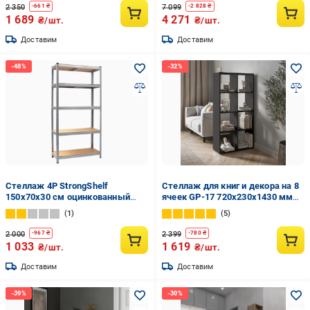
2 350
7 099
-
661
₴
-
2 828
₴
1 689
4 271
₴/шт.
₴/шт.
Доставим
Доставим
Стеллаж 4P StrongShelf
Стеллаж для книг и декора на 8
150х70х30 см оцинкованный
ячеек GP-17 720х230х1430 мм
равномерная нагрузка 150 кг/
Антрацит
1
5
полка общая нагрузка до 750 кг
2 000
2 399
-
967
₴
-
780
₴
1 033
1 619
₴/шт.
₴/шт.
Доставим
Доставим