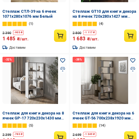
Стеллаж СТЛ-39 на 6 ячеек
Стеллаж GT10 для книг и декора
1071х280х1076 мм Белый
на 8 ячеек 720х280х1427 мм
ДСП 16 мм Дуб Сонома
1
4
(20320160)
2 390
2 800
-
905
₴
-
1 117
₴
1 485
1 683
₴/шт.
₴/шт.
Доставим
Доставим
Стеллаж для книг и декора на 8
Стеллаж для книг и декора на 6
ячеек GP-17 720х230х1430 мм
ячеек GT-56 700х238х1920 мм
Белый
Антрацит
5
14
2 399
2 699
-
780
₴
-
1 049
₴