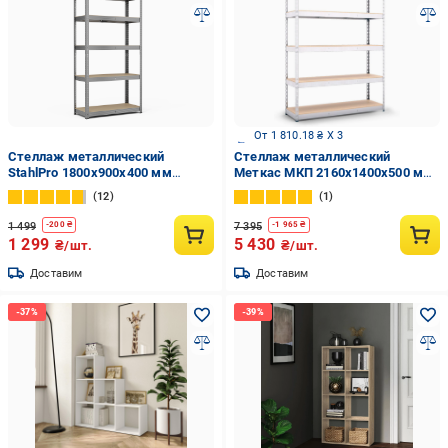
От 1 810.18 ₴ X 3
Стеллаж металлический
Стеллаж металлический
StahlPro 1800x900x400 мм
Меткас МКП 2160x1400x500 мм
оцинкованный 5 полок МДФ
300 кг/полку (МКП-54)
12
1
1 499
7 395
-
200
₴
-
1 965
₴
1 299
5 430
₴/шт.
₴/шт.
Доставим
Доставим