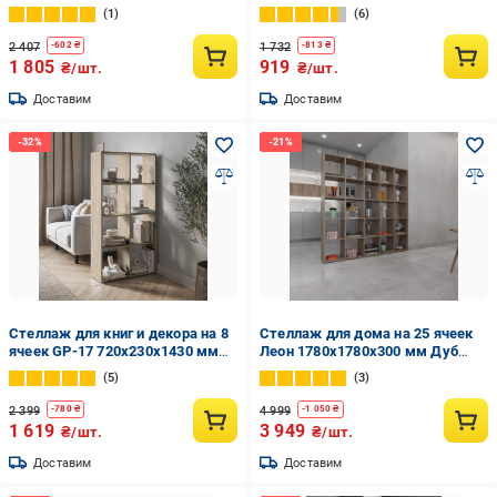
окрашенный на 4 полки с МДФ
1
6
Черный (30)
2 407
1 732
-
602
₴
-
813
₴
1 805
919
₴/шт.
₴/шт.
Доставим
Доставим
Стеллаж для книг и декора на 8
Стеллаж для дома на 25 ячеек
ячеек GP-17 720х230х1430 мм
Леон 1780х1780х300 мм Дуб
Дуб Сонома
Сонома
5
3
2 399
4 999
-
780
₴
-
1 050
₴
1 619
3 949
₴/шт.
₴/шт.
Доставим
Доставим