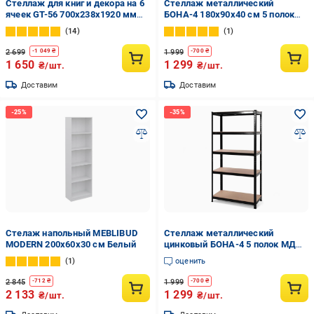
Стеллаж для книг и декора на 6
Стеллаж металлический
ячеек GT-56 700х238х1920 мм
БОНА-4 180х90х40 см 5 полок
Венге Магия
МДФ Черный (4)
14
1
2 699
1 999
-
1 049
₴
-
700
₴
1 650
1 299
₴/шт.
₴/шт.
Доставим
Доставим
Стелаж напольный MEBLIBUD
Стеллаж металлический
MODERN 200х60х30 см Белый
цинковый БОНА-4 5 полок МДФ
180х90х40 см Черный
1
оценить
2 845
1 999
-
712
₴
-
700
₴
2 133
1 299
₴/шт.
₴/шт.