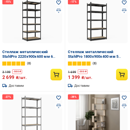
Стеллаж металлический
Стеллаж металлический
StahlPro 2220x900x600 мм 6
StahlPro 1800x900x400 мм 5
полок МДФ Черный
полок МДФ Черный
8
8
3 199
1 699
-
500
₴
-
300
₴
2 699
1 399
₴/шт.
₴/шт.
Доставим
Доставим