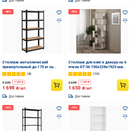
Доставим
Доставим
Стеллаж металлический
Стеллаж для книг и декора на 6
прямоугольный до 175 кг на
ячеек GT-56 700х238х1920 мм
полку 180x90x30 см (GWI7361-7)
Бетон
4
14
3 200
2 699
-
1 502
₴
-
1 049
₴
1 698
1 650
₴/шт.
₴/шт.
Доставим
Доставим