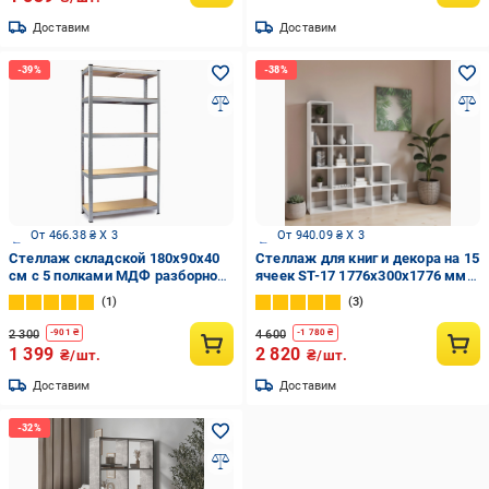
Доставим
Доставим
От 466.38 ₴ X 3
От 940.09 ₴ X 3
Стеллаж cкладской 180х90х40
Стеллаж для книг и декора на 15
см с 5 полками МДФ разборной
ячеек ST-17 1776х300х1776 мм
металлический Siker
Белый
1
3
2 300
4 600
-
901
₴
-
1 780
₴
1 399
2 820
₴/шт.
₴/шт.
Доставим
Доставим