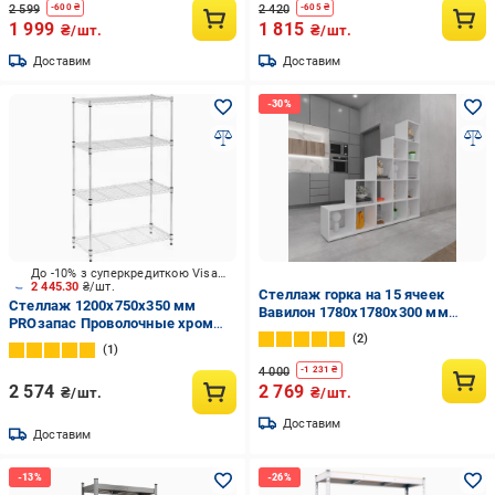
2 599
2 420
-
600
₴
-
605
₴
1 999
1 815
₴/шт.
₴/шт.
Доставим
Доставим
До -10% з суперкредиткою Visa Вигода
2 445.30
₴/шт.
Стеллаж горка на 15 ячеек
Стеллаж 1200x750x350 мм
Вавилон 1780х1780х300 мм
PROзапас Проволочные хром
Белый
2
металл полки 4 шт.
1
хромированный
4 000
-
1 231
₴
2 574
2 769
₴/шт.
₴/шт.
Доставим
Доставим