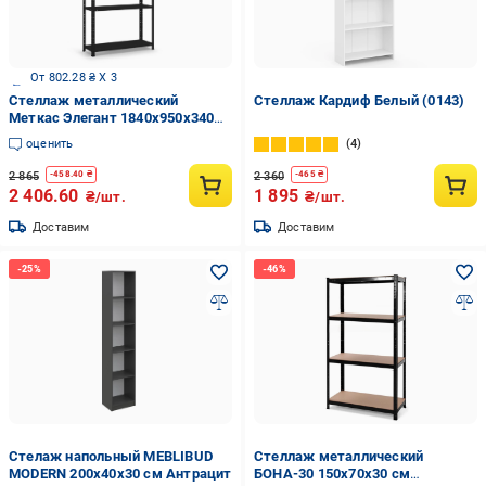
От 802.28 ₴ X 3
Стеллаж металлический
Стеллаж Кардиф Белый (0143)
Меткас Элегант 1840х950х340
мм 50 кг/полку (элегант 3)
оценить
4
2 865
2 360
-
458.40
₴
-
465
₴
2 406.60
1 895
₴/шт.
₴/шт.
Доставим
Доставим
Стелаж напольный MEBLIBUD
Стеллаж металлический
MODERN 200х40х30 см Антрацит
БОНА-30 150х70х30 см