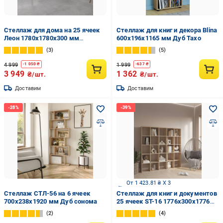
Стеллаж для дома на 25 ячеек
Стеллаж для книг и декора Blina
Леон 1780х1780х300 мм
600х196х1165 мм Дуб Тахо
Антрацит
3
5
4 999
1 999
-
1 050
₴
-
637
₴
3 949
1 362
₴/шт.
₴/шт.
Доставим
Доставим
От 1 423.81 ₴ X 3
Стеллаж СТЛ-56 на 6 ячеек
Стеллаж для книг и документов
700х238х1920 мм Дуб сонома
25 ячеек ST-16 1776х300х1776
мм Дуб Сонома
2
4