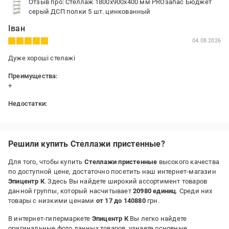
Отзыв про: Стеллаж 1800x900x400 мм PROзапас Бюджет
серый ДСП полки 5 шт. цинкованный
Іван
04.08.2026
Дуже хороші стелажі
Преимущества:
+
Недостатки:
-
Решили купить Стеллажи пристенные?
Для того, чтобы купить
Стеллажи пристенные
высокого качества
по доступной цене, достаточно посетить наш интернет-магазин
Эпицентр К
. Здесь Вы найдете широкий ассортимент товаров
данной группы, который насчитывает
20980 единиц
. Среди них
товары с низкими ценами
от 17 до 140880
грн.
В интернет-гипермаркете
Эпицентр К
Вы легко найдете
оригинальные фото данных товаров, узнаете основные