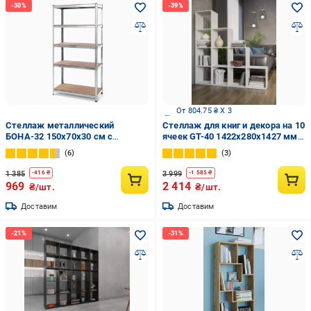
От 804.75 ₴ X 3
Стеллаж металлический
Стеллаж для книг и декора на 10
БОНА-32 150х70х30 см с
ячеек GT-40 1422х280х1427 мм
оцинкованным покрытием на 5
Белый (20319082)
6
3
полок с МДФ (32)
1 385
3 999
-
416
₴
-
1 585
₴
969
2 414
₴/шт.
₴/шт.
Доставим
Доставим