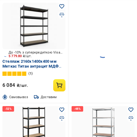
До -10% з суперкредиткою Visa Вигода
5 779.80
₴/шт.
Стеллаж 2160x1400x400 мм
Меткас Титан антрацит МДФ
полки 5 шт. крашенный
1
6 084
₴/шт.
Cамовывоз
Доставим