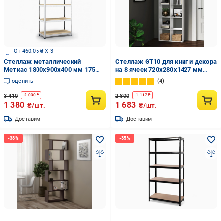
От 460.05 ₴ X 3
Стеллаж металлический
Стеллаж GT10 для книг и декора
Меткас 1800x900x400 мм 175
на 8 ячеек 720х280х1427 мм
кг/полку МДФ (БМ-7)
ДСП 16 мм Белый (20320156)
оценить
4
3 410
2 800
-
2 030
₴
-
1 117
₴
1 380
1 683
₴/шт.
₴/шт.
Доставим
Доставим