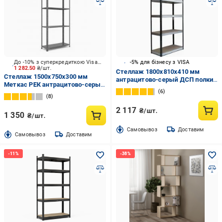
До -10% з суперкредиткою Visa Вигода
-5% для бізнесу з VISA
1 282.50
₴/шт.
Стеллаж 1800x810x410 мм
Стеллаж 1500x750x300 мм
антрацитово-серый ДСП полки
Меткас РЕК антрацитово-серый
5 шт. крашенный
6
металл полки 4 шт. крашенный
8
2 117
₴/шт.
1 350
₴/шт.
Cамовывоз
Доставим
Cамовывоз
Доставим