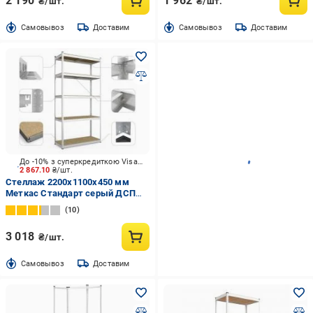
2 190
1 962
₴/шт.
₴/шт.
Cамовывоз
Доставим
Cамовывоз
Доставим
До -10% з суперкредиткою Visa Вигода
2 867.10
₴/шт.
Стеллаж 2200x1100x450 мм
Меткас Стандарт серый ДСП
полки 5 шт. цинкованный
10
3 018
₴/шт.
Cамовывоз
Доставим