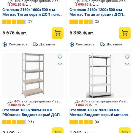
До -10% з суперкредиткою Visa Вигода
До -10% з суперкредиткою Visa Вигода
5 392.20
₴/шт.
5 090.10
₴/шт.
Стеллаж 2160x1600x500 мм
Стеллаж 2160x1200x500 мм
Меткас Титан серый ДСП полки
Меткас Титан антрацит ДСП
5 шт. цинкованный
полки 5 шт. крашенный
7
2
5 676
5 358
₴/шт.
₴/шт.
Cамовывоз
Доставим
Cамовывоз
Доставим
До -10% з суперкредиткою Visa Вигода
До -10% з суперкредиткою Visa Вигода
2 080.50
₴/шт.
1 863.90
₴/шт.
Стеллаж 1800x900x400 мм
Стеллаж 1800x700x300 мм
PROзапас Бюджет серый ДСП
Меткас Бюджет серый металл
полки 5 шт. цинкованный
полки 5 шт. цинкованный
48
6