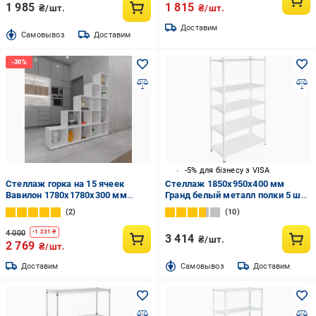
1 985
1 815
₴/шт.
₴/шт.
Доставим
Cамовывоз
Доставим
-5% для бізнесу з VISA
Стеллаж горка на 15 ячеек
Стеллаж 1850x950x400 мм
Вавилон 1780х1780х300 мм
Гранд белый металл полки 5 шт.
Белый
крашенный
2
10
4 000
-
1 231
₴
3 414
₴/шт.
2 769
₴/шт.
Доставим
Cамовывоз
Доставим