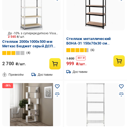
До -10% з суперкредиткою Visa Вигода
2 565
₴/шт.
Стеллаж металлический
Стеллаж 2000x1000x500 мм
БОНА-31 150х70х30 см
Меткас Бюджет серый ДСП
окрашенный на 5 полок с МДФ
6
полки 5 шт. цинкованный
Черный (31)
4
1 800
-
801
₴
2 700
999
₴/шт.
₴/шт.
Доставим
Привезём
Доставим