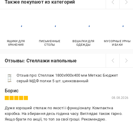
Также покупают из категорий
ЯЩИКИ ДЛЯ
ПИСЬМЕННЫЕ
ВЕШАЛКИ ДЛЯ
МУСОРНЫЕ УРНЫ
ХРАНЕНИЯ
СТОЛЫ
ОДЕЖДЫ
И БАКИ
Отзывы: Стеллажи напольные
Отзыв про: Стеллаж 1800x900x400 мм Меткас Бюджет
серый МДФ полки 5 шт. цинкованный
Борис
08.08.2026
Дуже хороший стелаж по якості і функціоналу. Компактна
коробка. На збирання десь година часу. Виглядає також гарно.
Якщо брати по акції, то топ за свої гроші. Рекомендую.