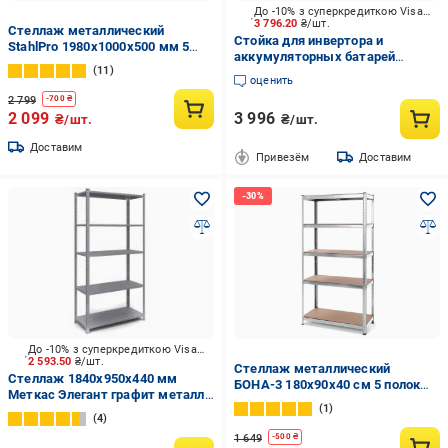
До -10% з суперкредиткою Visa Вигода
3 796.20
₴/шт.
Стеллаж металлический
Стойка для инвертора и
StahlPro 1980x1000x500 мм 5
аккумуляторных батарей
полок МДФ Черный
11
1600x540x500 мм Меткас
оценить
антрацит/дуб артизан ЛДСП
2 799
-
700
₴
полки 2 шт.
2 099
3 996
₴/шт.
₴/шт.
Доставим
Привезём
Доставим
До -10% з суперкредиткою Visa Вигода
2 593.50
₴/шт.
Стеллаж металлический
Стеллаж 1840x950x440 мм
БОНА-3 180х90х40 см 5 полок
Меткас Элегант графит металл
МДФ Цинк (3)
1
полки 5 шт. крашенный
4
1 649
-
500
₴