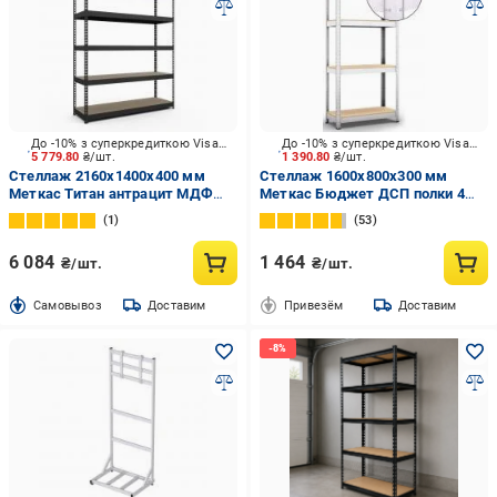
До -10% з суперкредиткою Visa Вигода
До -10% з суперкредиткою Visa Вигода
5 779.80
₴/шт.
1 390.80
₴/шт.
Стеллаж 2160x1400x400 мм
Стеллаж 1600x800x300 мм
Меткас Титан антрацит МДФ
Меткас Бюджет ДСП полки 4
полки 5 шт. крашенный
шт. цинкованный
1
53
6 084
1 464
₴/шт.
₴/шт.
Cамовывоз
Доставим
Привезём
Доставим