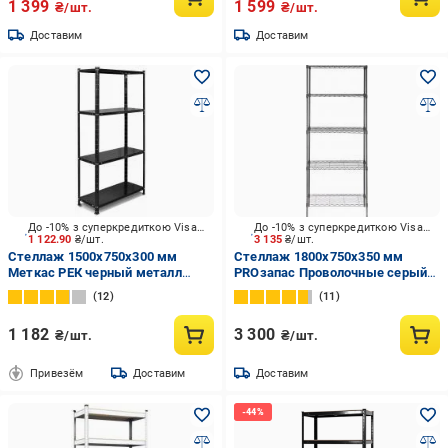
1 399
1 599
₴/шт.
₴/шт.
Доставим
Доставим
До -10% з суперкредиткою Visa Вигода
До -10% з суперкредиткою Visa Вигода
1 122.90
₴/шт.
3 135
₴/шт.
Стеллаж 1500x750x300 мм
Стеллаж 1800x750x350 мм
Меткас РЕК черный металл
PROзапас Проволочные серый
полки 4 шт. крашенный
металл полки 5 шт. крашенный
12
11
1 182
3 300
₴/шт.
₴/шт.
Привезём
Доставим
Доставим