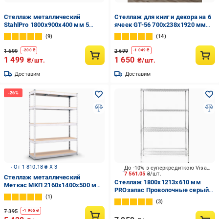
Стеллаж металлический
Стеллаж для книг и декора на 6
StahlPro 1800x900x400 мм 5
ячеек GT-56 700х238х1920 мм
полок МДФ Черный
Дуб Сонома
9
14
1 699
2 699
-
200
₴
-
1 049
₴
1 499
1 650
₴/шт.
₴/шт.
Доставим
Доставим
От 1 810.18 ₴ X 3
До -10% з суперкредиткою Visa Вигода
7 561.05
₴/шт.
Стеллаж металлический
Стеллаж 1800x1213x610 мм
Меткас МКП 2160x1400x500 мм
PROзапас Проволочные серый
300 кг/полку (МКП-54)
1
металл полки 4 шт.
3
хромированный
7 395
-
1 965
₴