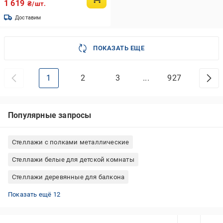
1 619
₴/шт.
Доставим
ПОКАЗАТЬ ЕЩЕ
1
2
3
...
927
Популярные запросы
Стеллажи с полками металлические
Стеллажи белые для детской комнаты
Стеллажи деревянные для балкона
Стеллажи деревянные для кухни
Стеллажи металлические для дома
Стеллажи розборные металлические
Стеллажи настенные для дома
Стеллажи пристенные для дома
Стеллажи настенные для книг
Стеллажи деревянные для дома
Стеллажи Меткас металлические
Стеллажи пристенные для книг
Стеллажи пристенные металлические
Стеллажи металлические для гаража
Стеллажи деревянные для книг
Показать ещё 12