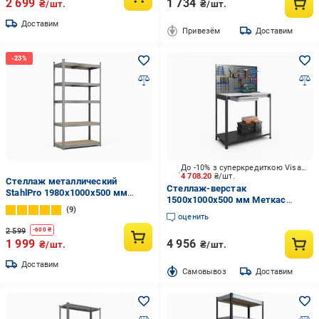
2 699
1 734
₴/шт.
₴/шт.
Доставим
Привезём
Доставим
До -10% з суперкредиткою Visa Вигода
4 708.20
₴/шт.
Стеллаж металлический
Стеллаж-верстак
StahlPro 1980x1000x500 мм
1500x1000x500 мм Меткас
оцинкованный 5 полок МДФ
9
Верстак антрацит металл
оценить
крашенный
2 599
-
600
₴
1 999
4 956
₴/шт.
₴/шт.
Доставим
Cамовывоз
Доставим