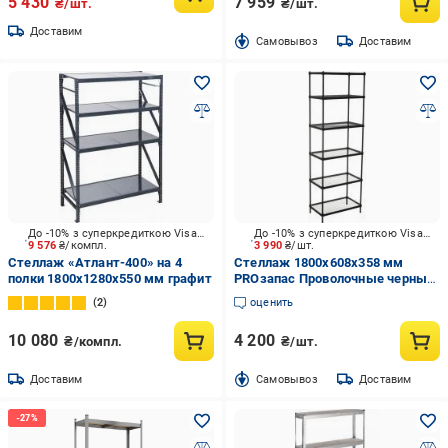
5 430
7 959
₴/шт.
₴/шт.
Доставим
Cамовывоз
Доставим
До -10% з суперкредиткою Visa Вигода
До -10% з суперкредиткою Visa Вигода
9 576
₴/компл.
3 990
₴/шт.
Стеллаж «Атлант-400» на 4
Стеллаж 1800x608x358 мм
полки 1800x1280x550 мм графит
PROзапас Проволочные черный
металл полки 6 шт. крашенный
2
оценить
10 080
4 200
₴/компл.
₴/шт.
Доставим
Cамовывоз
Доставим