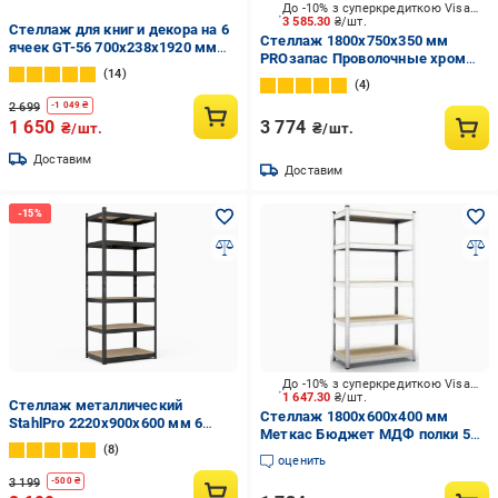
До -10% з суперкредиткою Visa Вигода
3 585.30
₴/шт.
Стеллаж для книг и декора на 6
Стеллаж 1800x750x350 мм
ячеек GT-56 700х238х1920 мм
PROзапас Проволочные хром
Белый
14
металл полки 5 шт.
4
хромированный
2 699
-
1 049
₴
1 650
3 774
₴/шт.
₴/шт.
Доставим
Доставим
До -10% з суперкредиткою Visa Вигода
1 647.30
₴/шт.
Стеллаж металлический
Стеллаж 1800x600x400 мм
StahlPro 2220x900x600 мм 6
Меткас Бюджет МДФ полки 5
полок МДФ Черный
8
шт. цинкованный
оценить
3 199
-
500
₴