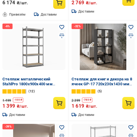
6 174
2 769
₴/шт.
₴/шт.
Доставим
Привезём
Доставим
Стеллаж металлический
Стеллаж для книг и декора на 8
StahlPro 1800x900x400 мм
ячеек GP-17 720х230х1430 мм
оцинкованный 5 полок МДФ
Антрацит
12
5
1 499
2 399
-
100
₴
-
780
₴
1 399
1 619
₴/шт.
₴/шт.
Доставим
Доставим