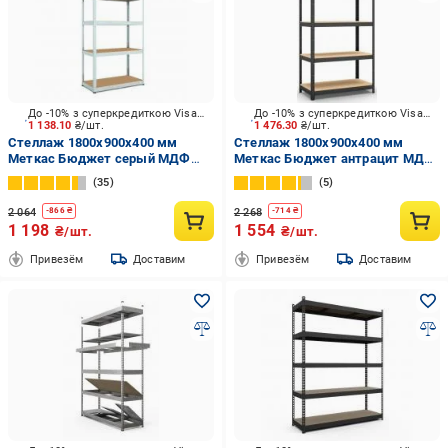
До -10% з суперкредиткою Visa Вигода
До -10% з суперкредиткою Visa Вигода
1 138.10
₴/шт.
1 476.30
₴/шт.
Стеллаж 1800x900x400 мм
Стеллаж 1800x900x400 мм
Меткас Бюджет серый МДФ
Меткас Бюджет антрацит МДФ
полки 5 шт. цинкованный
полки 5 шт. крашенный
35
5
2 064
2 268
-
866
₴
-
714
₴
1 198
1 554
₴/шт.
₴/шт.
Привезём
Доставим
Привезём
Доставим