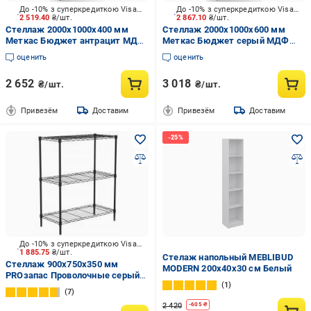
До -10% з суперкредиткою Visa Вигода
До -10% з суперкредиткою Visa Вигода
2 519.40
₴/шт.
2 867.10
₴/шт.
Стеллаж 2000x1000x400 мм
Стеллаж 2000x1000x600 мм
Меткас Бюджет антрацит МДФ
Меткас Бюджет серый МДФ
полки 5 шт. крашенный
полки 5 шт. цинкованный
оценить
оценить
2 652
3 018
₴/шт.
₴/шт.
Привезём
Доставим
Привезём
Доставим
До -10% з суперкредиткою Visa Вигода
1 885.75
₴/шт.
Стелаж напольный MEBLIBUD
Стеллаж 900x750x350 мм
MODERN 200х40х30 см Белый
PROзапас Проволочные серый
1
сталь полки 3 шт. крашенный
7
2 420
-
605
₴