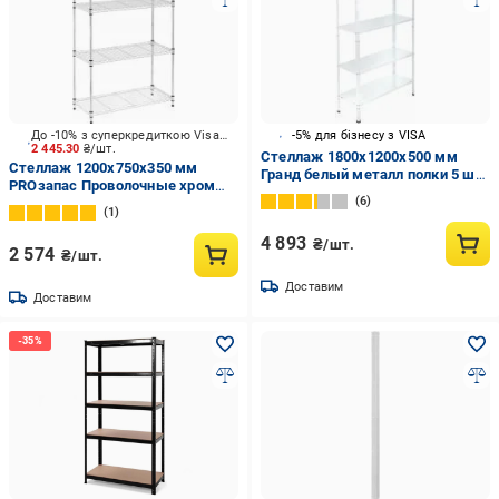
До -10% з суперкредиткою Visa Вигода
-5% для бізнесу з VISA
2 445.30
₴/шт.
Стеллаж 1800x1200x500 мм
Стеллаж 1200x750x350 мм
Гранд белый металл полки 5 шт.
PROзапас Проволочные хром
крашенный
6
металл полки 4 шт.
1
хромированный
4 893
₴/шт.
2 574
₴/шт.
Доставим
Доставим