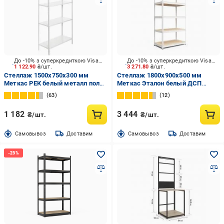
До -10% з суперкредиткою Visa Вигода
До -10% з суперкредиткою Visa Вигода
1 122.90
₴/шт.
3 271.80
₴/шт.
Стеллаж 1500x750x300 мм
Стеллаж 1800x900x500 мм
Меткас РЕК белый металл полки
Меткас Эталон белый ДСП
4 шт. крашенный
полки 5 шт. крашенный
63
12
1 182
3 444
₴/шт.
₴/шт.
Cамовывоз
Доставим
Cамовывоз
Доставим