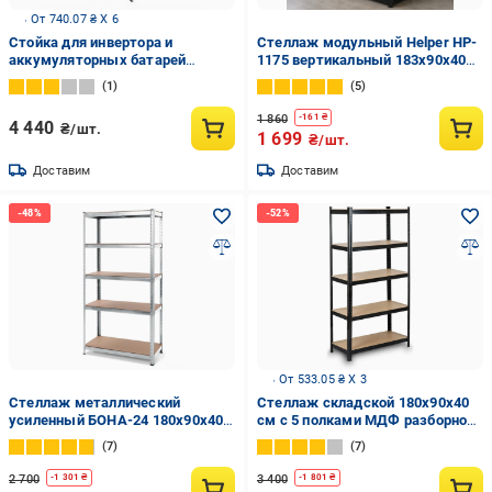
От 740.07 ₴ X 6
Стойка для инвертора и
Стеллаж модульный Helper HP-
аккумуляторных батарей
1175 вертикальный 183х90х40
1519x580x438 мм white/белая
см до 875 кр. 5 полок
1
5
крашенный
1 860
-
161
₴
4 440
₴/шт.
1 699
₴/шт.
Доставим
Доставим
От 533.05 ₴ X 3
Стеллаж металлический
Стеллаж cкладской 180х90х40
усиленный БОНА-24 180х90х40
см с 5 полками МДФ разборной
см 5 полок МДФ 5 мм Цинк
металлический Siker Черный
7
7
(17711279)
2 700
3 400
-
1 301
₴
-
1 801
₴