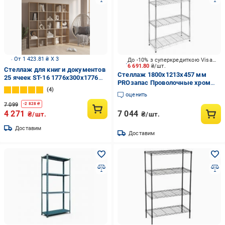
От 1 423.81 ₴ X 3
До -10% з суперкредиткою Visa Вигода
6 691.80
₴/шт.
Стеллаж для книг и документов
Стеллаж 1800x1213x457 мм
25 ячеек ST-16 1776х300х1776
PROзапас Проволочные хром
мм Дуб Сонома
4
металл полки 4 шт.
оценить
хромированный
7 099
-
2 828
₴
4 271
7 044
₴/шт.
₴/шт.
Доставим
Доставим