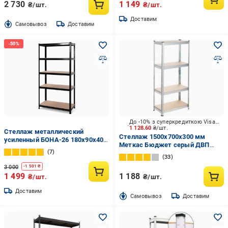
2 730
1 149
₴/шт.
₴/шт.
Доставим
Cамовывоз
Доставим
До -10% з суперкредиткою Visa Вигода
1 128.60
₴/шт.
Стеллаж металлический
Стеллаж 1500x700x300 мм
усиленный БОНА-26 180х90х40
Меткас Бюджет серый ДВП
см 5 полок МДФ 5 мм Черный
7
полки 4 шт. цинкованный
(17711280)
33
3 000
-
1 501
₴
1 499
1 188
₴/шт.
₴/шт.
Доставим
Cамовывоз
Доставим