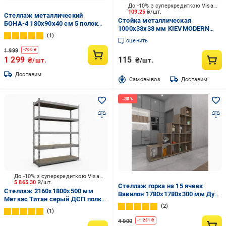
До -10% з суперкредиткою Visa Вигода
109.25
₴/шт.
Стеллаж металлический
Стойка металлическая
БОНА-4 180х90х40 см 5 полок
1000x38x38 мм KIEVMODERN
МДФ Черный (4)
1
Апполо светло-серый
оценить
крашенный
1 999
-
700
₴
1 299
115
₴/шт.
₴/шт.
Доставим
Cамовывоз
Доставим
До -10% з суперкредиткою Visa Вигода
5 865.30
₴/шт.
Стеллаж горка на 15 ячеек
Стеллаж 2160x1800x500 мм
Вавилон 1780х1780х300 мм Дуб
Меткас Титан серый ДСП полки
Сонома
2
5 шт. цинкованный
1
4 000
-
1 231
₴