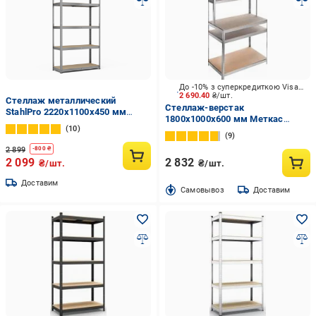
До -10% з суперкредиткою Visa Вигода
2 690.40
₴/шт.
Стеллаж металлический
Стеллаж-верстак
StahlPro 2220x1100x450 мм
1800x1000x600 мм Меткас
оцинкованный 5 полок МДФ
10
Верстак серый ДСП полки 5 шт.
9
цинкованный
2 899
-
800
₴
2 099
2 832
₴/шт.
₴/шт.
Доставим
Cамовывоз
Доставим