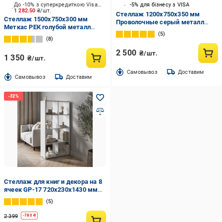
До -10% з суперкредиткою Visa Вигода
-5% для бізнесу з VISA
1 282.50
₴/шт.
Стеллаж 1200x750x350 мм
Стеллаж 1500x750x300 мм
Проволочные серый металл
Меткас РЕК голубой металл
полки 4 шт. крашенный
5
полки 4 шт. крашенный
8
2 500
₴/шт.
1 350
₴/шт.
Cамовывоз
Доставим
Cамовывоз
Доставим
Стеллаж для книг и декора на 8
ячеек GP-17 720х230х1430 мм
Белый
5
2 399
-
780
₴