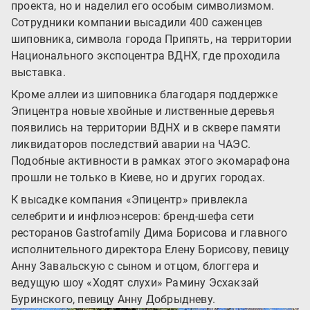
проекта, но и наделил его особым символизмом.
Сотрудники компании высадили 400 саженцев
шиповника, символа города Припять, на территории
Национального экспоцентра ВДНХ, где проходила
выставка.
Кроме аллеи из шиповника благодаря поддержке
Эпицентра новые хвойные и лиственные деревья
появились на территории ВДНХ и в сквере памяти
ликвидаторов последствий аварии на ЧАЭС.
Подобные активности в рамках этого экомарафона
прошли не только в Киеве, но и других городах.
К высадке компания «Эпицентр» привлекла
селебрити и инфлюэнсеров: бренд-шефа сети
ресторанов Gastrofamily Дима Борисова и главного
исполнительного директора Елену Борисову, певицу
Анну Завальскую с сыном и отцом, блоггера и
ведущую шоу «Ходят слухи» Рамину Эсхакзай
Буринского, певицу Анну Добрыдневу.