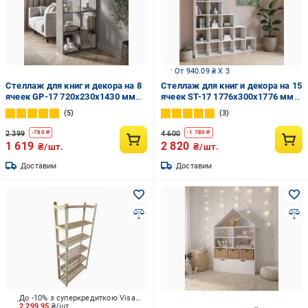
От 940.09 ₴ X 3
Стеллаж для книг и декора на 8
Стеллаж для книг и декора на 15
ячеек GP-17 720х230х1430 мм
ячеек ST-17 1776х300х1776 мм
Бетон
Белый
5
3
2 399
4 600
-
780
₴
-
1 780
₴
1 619
2 820
₴/шт.
₴/шт.
Доставим
Доставим
До -10% з суперкредиткою Visa Вигода
2 299.95
₴/шт.