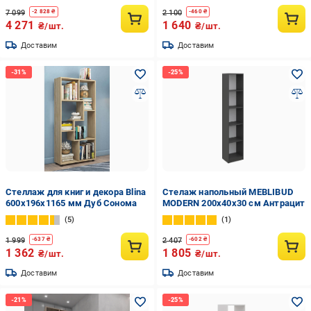
7 099
2 100
-
2 828
₴
-
460
₴
4 271
1 640
₴/шт.
₴/шт.
Доставим
Доставим
Стеллаж для книг и декора Blina
Стелаж напольный MEBLIBUD
600х196х1165 мм Дуб Сонома
MODERN 200х40х30 см Антрацит
5
1
1 999
2 407
-
637
₴
-
602
₴
1 362
1 805
₴/шт.
₴/шт.
Доставим
Доставим