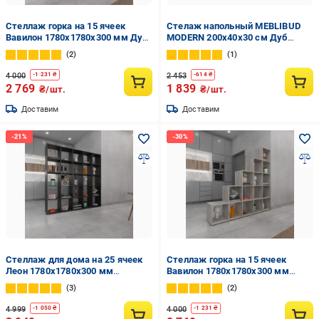
Стеллаж горка на 15 ячеек
Стелаж напольный MEBLIBUD
Вавилон 1780х1780х300 мм Дуб
MODERN 200х40х30 см Дуб
Сонома
сонома
2
1
4 000
2 453
-
1 231
₴
-
614
₴
2 769
1 839
₴/шт.
₴/шт.
Доставим
Доставим
Стеллаж для дома на 25 ячеек
Стеллаж горка на 15 ячеек
Леон 1780х1780х300 мм
Вавилон 1780х1780х300 мм
Антрацит
Бетон
3
2
4 999
4 000
-
1 050
₴
-
1 231
₴