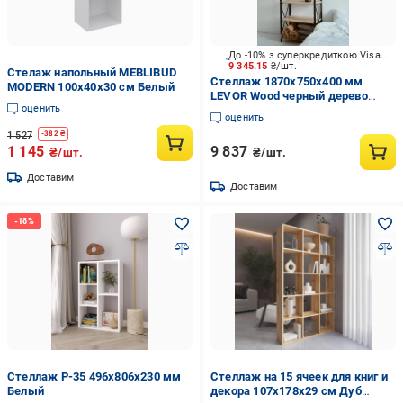
До -10% з суперкредиткою Visa Вигода
9 345.15
₴/шт.
Стелаж напольный MEBLIBUD
Стеллаж 1870x750x400 мм
MODERN 100х40х30 см Белый
LEVOR Wood черный дерево
оценить
полки 6 шт. крашенный
оценить
1 527
-
382
₴
1 145
9 837
₴/шт.
₴/шт.
Доставим
Доставим
Стеллаж P-35 496x806x230 мм
Стеллаж на 15 ячеек для книг и
Белый
декора 107х178х29 см Дуб