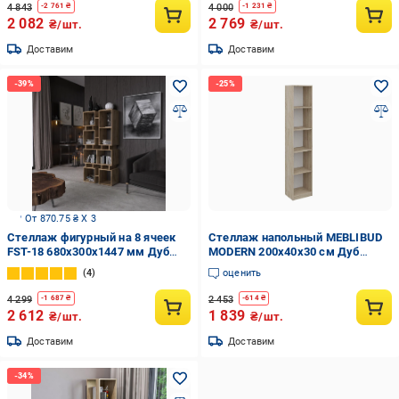
4 843
4 000
-
2 761
₴
-
1 231
₴
2 082
2 769
₴/шт.
₴/шт.
Доставим
Доставим
От 870.75 ₴ X 3
Стеллаж фигурный на 8 ячеек
Стеллаж напольный MEBLIBUD
FST-18 680х300х1447 мм Дуб
MODERN 200х40х30 см Дуб
Аппалачи
сонома (34380199)
4
оценить
4 299
2 453
-
1 687
₴
-
614
₴
2 612
1 839
₴/шт.
₴/шт.
Доставим
Доставим