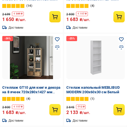
Антрацит
ДСП 16 мм Белый (20320156)
14
4
2 699
2 800
-
1 049
₴
-
1 117
₴
1 650
1 683
₴/шт.
₴/шт.
Доставим
Доставим
Стеллаж GT10 для книг и декора
Стелаж напольный MEBLIBUD
на 8 ячеек 720х280х1427 мм
MODERN 200х60х30 см Белый
ДСП 16 мм Дуб Сонома
4
1
(20320160)
2 800
2 845
-
1 117
₴
-
712
₴
1 683
2 133
₴/шт.
₴/шт.
Доставим
Доставим