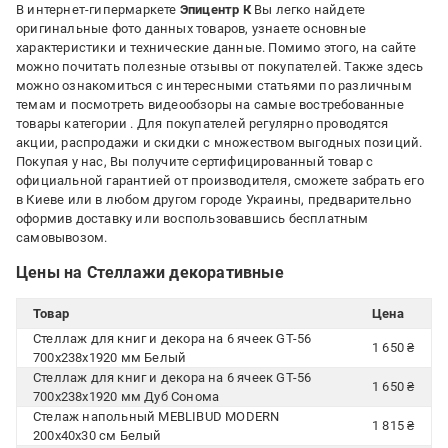
В интернет-гипермаркете
Эпицентр К
Вы легко найдете
оригинальные фото данных товаров, узнаете основные
характеристики и технические данные. Помимо этого, на сайте
можно почитать полезные отзывы от покупателей. Также здесь
можно ознакомиться с интересными статьями по различным
темам и посмотреть видеообзоры на самые востребованные
товары категории
. Для покупателей регулярно проводятся
акции, распродажи и скидки с множеством выгодных позиций.
Покупая у нас, Вы получите сертифицированный товар с
официальной гарантией от производителя, сможете забрать его
в Киеве или в любом другом городе Украины, предварительно
оформив доставку или воспользовавшись бесплатным
самовывозом.
Цены на Стеллажи декоративные
Товар
Цена
Стеллаж для книг и декора на 6 ячеек GT-56
1 650 ₴
700х238х1920 мм Белый
Стеллаж для книг и декора на 6 ячеек GT-56
1 650 ₴
700х238х1920 мм Дуб Сонома
Стелаж напольный MEBLIBUD MODERN
1 815 ₴
200х40х30 см Белый