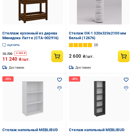
Стеллаж кухонный из дерева
Стелаж ОК-1 320х320х2100 мм
Минидока Латте (СТА-002916)
Белый (12676)
оценить
2
15 700
-
4 460
₴
2 600
₴/шт.
11 240
₴/шт.
Доставим
Доставим
Стелаж напольный MEBLIBUD
Стелаж напольный MEBLIBUD