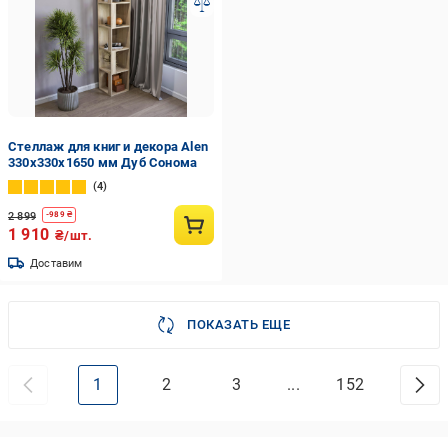
Стеллаж для книг и декора Alen
330x330x1650 мм Дуб Сонома
4
2 899
-
989
₴
1 910
₴/шт.
Доставим
ПОКАЗАТЬ ЕЩЕ
1
2
3
...
152