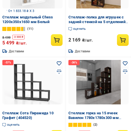
От 1 833.18 ₴ X 3
Стеллаж модульный Chess
Стеллаж-полка для игрушек с
1200х350х1650 мм Белый
задней стенкой на 5 отделений
190х60х30 см Венге (A-4)
11
оценить
8 499
-
3 000
₴
2 169
₴/шт.
5 499
₴/шт.
Доставим
Доставим
Стеллаж Сота Пирамида 10
Стеллаж горка на 15 ячеек
Графит (404520)
Вавилон 1780х1780х300 мм
Венге
оценить
2