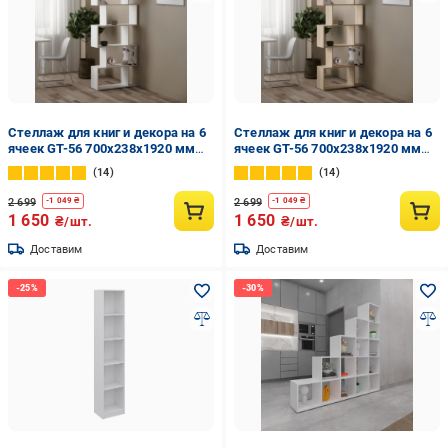
Стеллаж для книг и декора на 6
Стеллаж для книг и декора на 6
ячеек GT-56 700х238х1920 мм
ячеек GT-56 700х238х1920 мм
Белый
Дуб Сонома
14
14
2 699
2 699
-
1 049
₴
-
1 049
₴
1 650
1 650
₴/шт.
₴/шт.
Доставим
Доставим