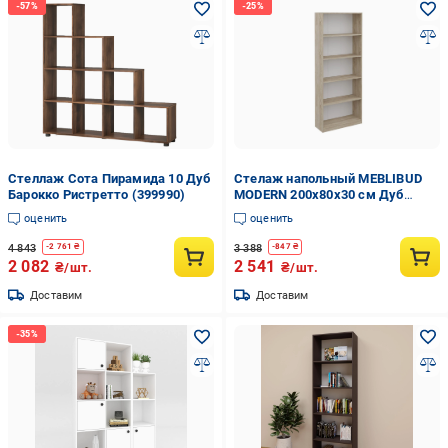
Стеллаж Сота Пирамида 10 Дуб
Стелаж напольный MEBLIBUD
Барокко Ристретто (399990)
MODERN 200х80х30 см Дуб
сонома
оценить
оценить
4 843
3 388
-
2 761
₴
-
847
₴
2 082
2 541
₴/шт.
₴/шт.
Доставим
Доставим