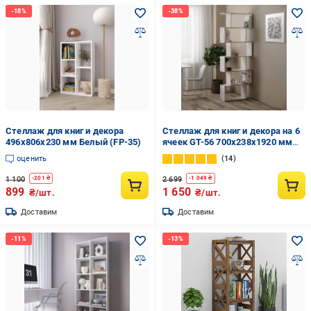
Стеллаж для книг и декора
Стеллаж для книг и декора на 6
496х806х230 мм Белый (FP-35)
ячеек GT-56 700х238х1920 мм
Бетон
оценить
14
1 100
2 699
-
201
₴
-
1 049
₴
899
1 650
₴/шт.
₴/шт.
Доставим
Доставим