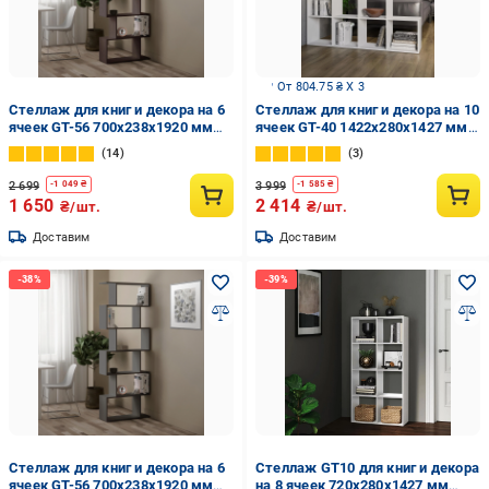
От 804.75 ₴ X 3
Стеллаж для книг и декора на 6
Стеллаж для книг и декора на 10
ячеек GT-56 700х238х1920 мм
ячеек GT-40 1422х280х1427 мм
Венге Магия
Белый (20319082)
14
3
2 699
3 999
-
1 049
₴
-
1 585
₴
1 650
2 414
₴/шт.
₴/шт.
Доставим
Доставим
Стеллаж для книг и декора на 6
Стеллаж GT10 для книг и декора
ячеек GT-56 700х238х1920 мм
на 8 ячеек 720х280х1427 мм