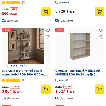
аппалачи (M-2)
1
оценить
1 099
-
200
₴
3 729
₴/шт.
899
₴/шт.
Доставим
Доставим
От 1 268.13 ₴ X 3
Стеллаж в стиле лофт на 5
Стелаж напольный MEBLIBUD
полок Ant-1 700х300х1800 мм
MODERN 100х80х30 см Дуб
Дуб Сонома
сонома
5
оценить
5 394
2 037
-
1 590
₴
-
510
₴
3 804
1 527
₴/шт.
₴/шт.
Доставим
Доставим