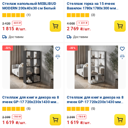
Стелаж напольный MEBLIBUD
Стеллаж горка на 15 ячеек
MODERN 200х40х30 см Белый
Вавилон 1780х1780х300 мм
Белый
1
2
2 420
4 000
-
605
₴
-
1 231
₴
1 815
2 769
₴/шт.
₴/шт.
Доставим
Доставим
Стеллаж для книг и декора на 8
Стеллаж для книг и декора на 8
ячеек GP-17 720х230х1430 мм
ячеек GP-17 720х230х1430 мм
Антрацит
Белый
5
5
2 399
2 399
-
780
₴
-
780
₴
1 619
1 619
₴/шт.
₴/шт.