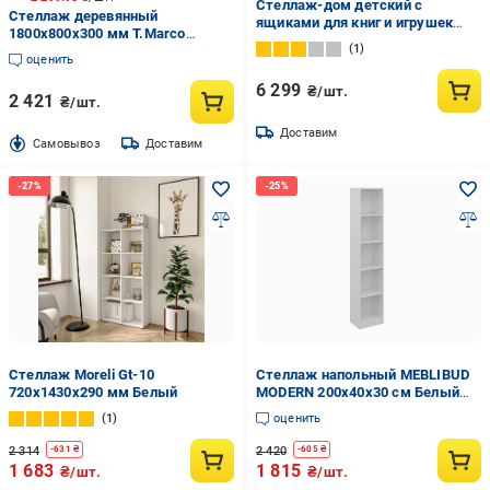
Стеллаж-дом детский с
Стеллаж деревянный
ящиками для книг и игрушек
1800x800x300 мм T.Marco
155х100х30 см Белый (DP-7)
1
дерево полки 6 шт.
оценить
6 299
₴/шт.
2 421
₴/шт.
Доставим
Cамовывоз
Доставим
Стеллаж Moreli Gt-10
Стеллаж напольный MEBLIBUD
720x1430x290 мм Белый
MODERN 200х40х30 см Белый
(34380220)
1
оценить
2 314
2 420
-
631
₴
-
605
₴
1 683
1 815
₴/шт.
₴/шт.