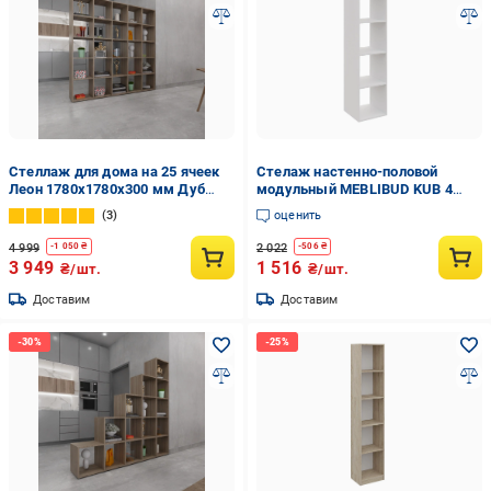
Стеллаж для дома на 25 ячеек
Стелаж настенно-половой
Леон 1780х1780х300 мм Дуб
модульный MEBLIBUD KUB 4
Сонома
секции Белый
3
оценить
4 999
2 022
-
1 050
₴
-
506
₴
3 949
1 516
₴/шт.
₴/шт.
Доставим
Доставим