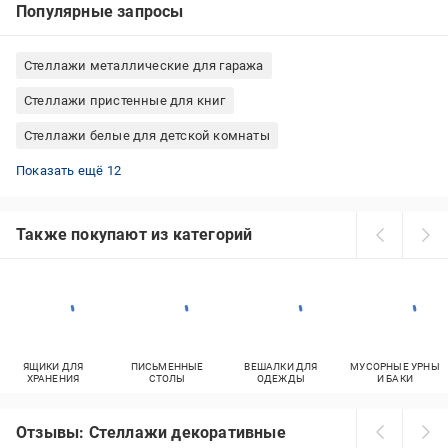
Популярные запросы
Стеллажи металлические для гаража
Стеллажи пристенные для книг
Стеллажи белые для детской комнаты
Стеллажи с полками металлические
Стеллажи металлические для кухни
Стеллажи деревянные для балкона
Стеллажи Меткас металлические
Стеллажи белые для книг
Стеллажи металлические для офиса
Стеллажи пристенные для дома
Стеллажи розборные металлические
Стеллажи деревянные для дома
Стеллажи настенные для книг
Стеллажи настенные для дома
Стеллажи деревянные для кухни
Показать ещё 12
Также покупают из категорий
ЯЩИКИ ДЛЯ
ПИСЬМЕННЫЕ
ВЕШАЛКИ ДЛЯ
МУСОРНЫЕ УРНЫ
ХРАНЕНИЯ
СТОЛЫ
ОДЕЖДЫ
И БАКИ
Отзывы: Стеллажи декоративные