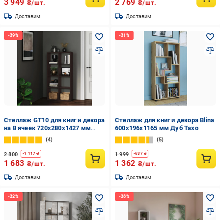
3 949
2 769
₴/шт.
₴/шт.
Доставим
Доставим
Стеллаж GT10 для книг и декора
Стеллаж для книг и декора Blina
на 8 ячеек 720х280х1427 мм
600х196х1165 мм Дуб Тахо
ДСП 16 мм Венге Магия
4
5
(20320157)
2 800
1 999
-
1 117
₴
-
637
₴
1 683
1 362
₴/шт.
₴/шт.
Доставим
Доставим