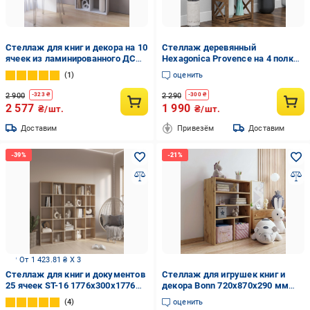
Стеллаж для книг и декора на 10
Стеллаж деревянный
ячеек из ламинированного ДСП
Hexagonica Provence на 4 полки
720x1780x290 мм Белый (hm-1-
1200х500х300 мм (120046)
1
оценить
wh)
2 900
2 290
-
323
₴
-
300
₴
2 577
1 990
₴/шт.
₴/шт.
Доставим
Привезём
Доставим
От 1 423.81 ₴ X 3
Стеллаж для книг и документов
Стеллаж для игрушек книг и
25 ячеек ST-16 1776х300х1776
декора Bonn 720х870х290 мм
мм Дуб Сонома
Дуб Крафт золотой (fh-bonn-
4
оценить
gold)