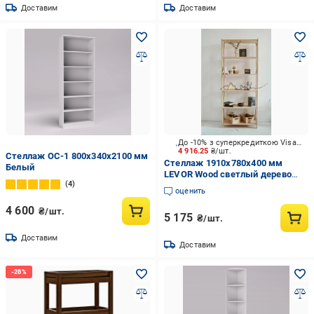
Доставим
Доставим
До -10% з суперкредиткою Visa Вигода
4 916.25
₴/шт.
Стеллаж ОС-1 800х340х2100 мм
Стеллаж 1910x780x400 мм
Белый
LEVOR Wood светлый дерево
4
полки 6 шт. без покрытия
оценить
4 600
₴/шт.
5 175
₴/шт.
Доставим
Доставим