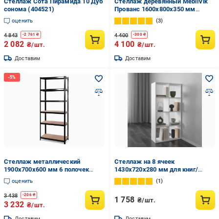
Стеллаж Сота Пирамида 10 Дуб
Стеллаж деревянный MebliVik
сонома (404521)
Прованс 1600x800x350 мм
Натуральний (vik004)
оценить
3
4 843
4 400
-
2 761
₴
-
300
₴
2 082
4 100
₴/шт.
₴/шт.
Доставим
Доставим
Стеллаж металлический
Стеллаж на 8 ячеек
1900х700х600 мм 6 полочек
1430х720х280 мм для книг/
MДФ 5 мм Черный
декора/игрушек Белый (GT-10)
оценить
1
3 438
-
206
₴
1 758
₴/шт.
3 232
₴/шт.
Доставим
Доставим