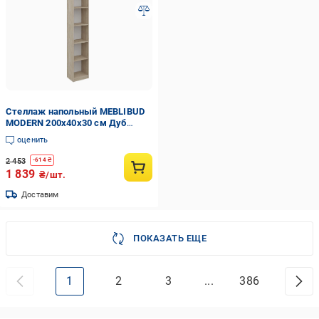
Стеллаж напольный MEBLIBUD
MODERN 200х40х30 см Дуб
сонома (34380199)
оценить
2 453
-
614
₴
1 839
₴/шт.
Доставим
ПОКАЗАТЬ ЕЩЕ
1
2
3
...
386