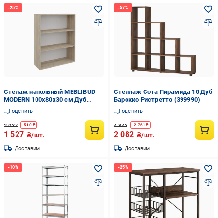
Стелаж напольный MEBLIBUD
Стеллаж Сота Пирамида 10 Дуб
MODERN 100х80х30 см Дуб
Барокко Ристретто (399990)
сонома
оценить
оценить
2 037
4 843
-
510
₴
-
2 761
₴
1 527
2 082
₴/шт.
₴/шт.
Доставим
Доставим