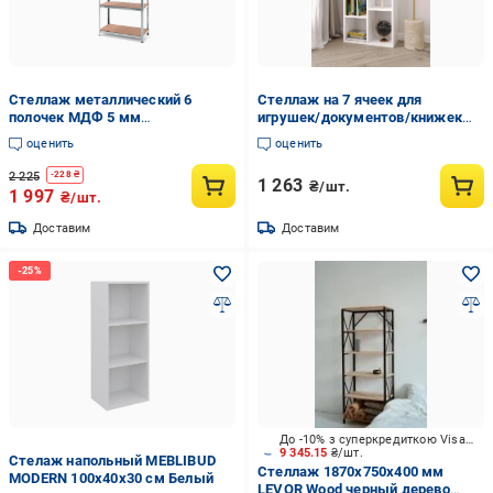
Стеллаж металлический 6
Cтеллаж на 7 ячеек для
полочек MДФ 5 мм
игрушек/документов/книжек
2000х700х300 мм Цинк (38764)
100х50 см Белый (Р-34)
оценить
оценить
2 225
-
228
₴
1 263
₴/шт.
1 997
₴/шт.
Доставим
Доставим
До -10% з суперкредиткою Visa Вигода
9 345.15
₴/шт.
Стелаж напольный MEBLIBUD
Стеллаж 1870x750x400 мм
MODERN 100х40х30 см Белый
LEVOR Wood черный дерево