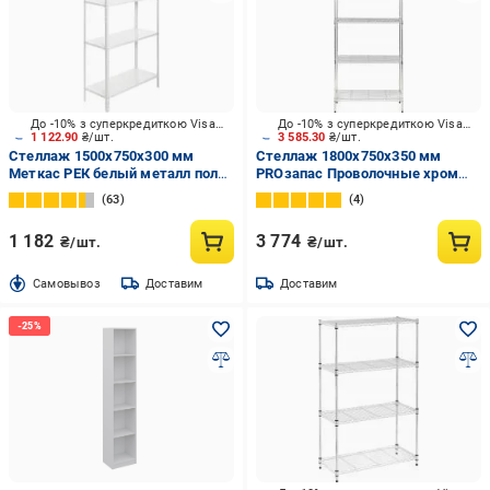
До -10% з суперкредиткою Visa Вигода
До -10% з суперкредиткою Visa Вигода
1 122.90
₴/шт.
3 585.30
₴/шт.
Стеллаж 1500x750x300 мм
Стеллаж 1800x750x350 мм
Меткас РЕК белый металл полки
PROзапас Проволочные хром
4 шт. крашенный
металл полки 5 шт.
63
4
хромированный
1 182
3 774
₴/шт.
₴/шт.
Cамовывоз
Доставим
Доставим