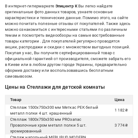
В интернет-гипермаркете
Эпицентр К
Вы легко найдете
оригинальные фото данных товаров, узнаете основные
характеристики и технические данные. Помимо этого, на сайте
можно почитать полезные отзывы от покупателей. Также здесь
можно ознакомиться с интересными статьями по различным
темам и посмотреть видеообзоры на самые востребованные
товары категории
. Для покупателей регулярно проводятся
акции, распродажи и скидки с множеством выгодных позиций.
Покупая у нас, Вы получите сертифицированный товар с
официальной гарантией от производителя, сможете забрать его
в Киеве или в любом другом городе Украины, предварительно
оформив доставку или воспользовавшись бесплатным
самовывозом.
Цены на Стеллажи для детской комнаты
Товар
Цена
Стеллаж 1500x750x300 мм Меткас РЕК белый
1 182 ₴
металл полки 4 шт. крашенный
Стеллаж 1800x750x350 мм PROзапас
Проволочные хром металл полки 5 шт.
3 774 ₴
хромированный
Стелаж напольный MEBLIBUD MODERN