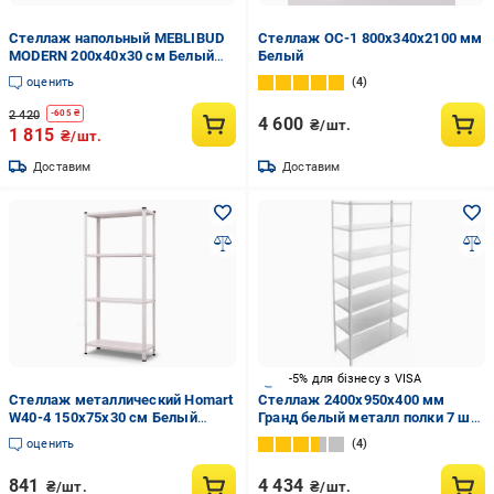
Стеллаж напольный MEBLIBUD
Стеллаж ОС-1 800х340х2100 мм
MODERN 200х40х30 см Белый
Белый
(34380220)
оценить
4
2 420
-
605
₴
4 600
₴/шт.
1 815
₴/шт.
Доставим
Доставим
-5% для бізнесу з VISA
Стеллаж металлический Homart
Стеллаж 2400x950x400 мм
W40-4 150х75х30 см Белый
Гранд белый металл полки 7 шт.
(9915)
крашенный
оценить
4
841
4 434
₴/шт.
₴/шт.