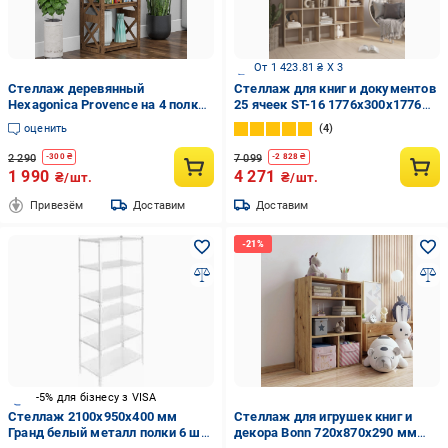
От 1 423.81 ₴ X 3
Стеллаж деревянный
Стеллаж для книг и документов
Hexagonica Provence на 4 полки
25 ячеек ST-16 1776х300х1776
1200х500х300 мм (120046)
мм Дуб Сонома
оценить
4
2 290
7 099
-
300
₴
-
2 828
₴
1 990
4 271
₴/шт.
₴/шт.
Привезём
Доставим
Доставим
-5% для бізнесу з VISA
Стеллаж 2100x950x400 мм
Стеллаж для игрушек книг и
Гранд белый металл полки 6 шт.
декора Bonn 720х870х290 мм