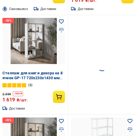
1 619
₴/шт.
Cамовывоз
Доставим
Доставим
Стеллаж для книг и декора на 8
ячеек GP-17 720х230х1430 мм
Белый
5
2 399
-
780
₴
1 619
₴/шт.
Доставим