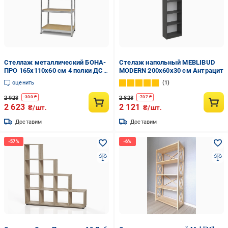
Стеллаж металлический БОНА-
Стелаж напольный MEBLIBUD
ПРО 165x110x60 см 4 полки ДСП
MODERN 200х60х30 см Антрацит
10 мм Цинк (53511)
оценить
1
2 923
2 828
-
300
₴
-
707
₴
2 623
2 121
₴/шт.
₴/шт.
Доставим
Доставим