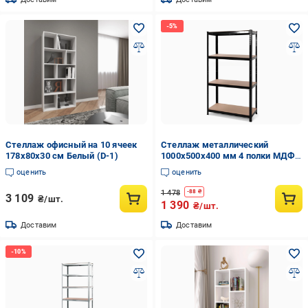
Стеллаж офисный на 10 ячеек
Стеллаж металлический
178х80х30 см Белый (D-1)
1000х500х400 мм 4 полки MДФ 5
мм Черный (40714)
оценить
оценить
1 478
-
88
₴
3 109
₴/шт.
1 390
₴/шт.
Доставим
Доставим