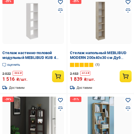
Стелаж настенно-половой
Стелаж напольный MEBLIBUD
модульный MEBLIBUD KUB 4
MODERN 200х40х30 см Дуб
секции Белый
сонома
оценить
1
2 022
2 453
-
506
₴
-
614
₴
1 516
1 839
₴/шт.
₴/шт.
Доставим
Доставим