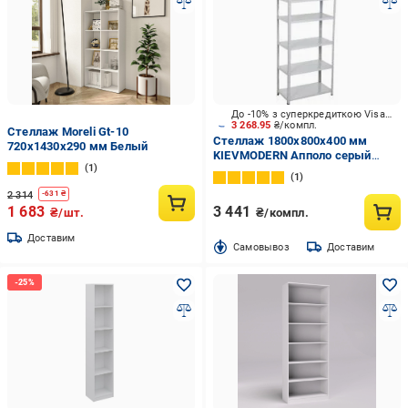
До -10% з суперкредиткою Visa Вигода
3 268.95
₴/компл.
Стеллаж Moreli Gt-10
Стеллаж 1800x800x400 мм
720x1430x290 мм Белый
KIEVMODERN Апполо серый
1
металл полки 6 шт. крашенный
1
2 314
-
631
₴
1 683
3 441
₴/шт.
₴/компл.
Доставим
Cамовывоз
Доставим