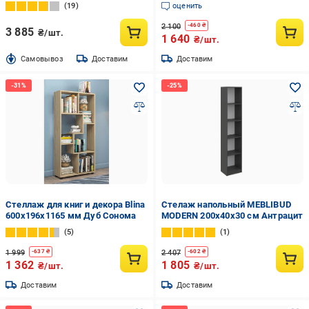
крашенный
Дуб Крафт золотой (fh-bonn-
19
оценить
gold)
2 100
-
460
₴
3 885
₴/шт.
1 640
₴/шт.
Cамовывоз
Доставим
Доставим
Стеллаж для книг и декора Blina
Стелаж напольный MEBLIBUD
600х196х1165 мм Дуб Сонома
MODERN 200х40х30 см Антрацит
5
1
1 999
2 407
-
637
₴
-
602
₴
1 362
1 805
₴/шт.
₴/шт.
Доставим
Доставим