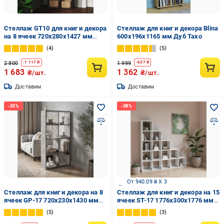
Стеллаж GT10 для книг и декора
Стеллаж для книг и декора Blina
на 8 ячеек 720х280х1427 мм
600х196х1165 мм Дуб Тахо
ДСП 16 мм Венге Магия
4
5
(20320157)
2 800
1 999
-
1 117
₴
-
637
₴
1 683
1 362
₴/шт.
₴/шт.
Доставим
Доставим
От 940.09 ₴ X 3
Стеллаж для книг и декора на 8
Стеллаж для книг и декора на 15
ячеек GP-17 720х230х1430 мм
ячеек ST-17 1776х300х1776 мм
Бетон
Белый
5
3