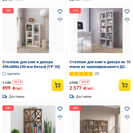
Стеллаж для книг и декора
Стеллаж для книг и декора на 10
496х806х230 мм Белый (FP-35)
ячеек из ламинированного ДСП
720x1780x290 мм Белый (hm-1-
оценить
1
wh)
1 100
2 900
-
201
₴
-
323
₴
899
2 577
₴/шт.
₴/шт.
Доставим
Доставим