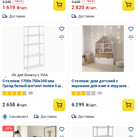
2 399
4 600
-
780
₴
-
1 780
₴
1 619
2 820
₴/шт.
₴/шт.
Доставим
Доставим
-5% для бізнесу з VISA
Стеллаж 1700x750x300 мм
Стеллаж-дом детский с
Гранд белый металл полки 5 шт.
ящиками для книг и игрушек
крашенный
155х100х30 см Белый (DP-7)
2
1
2 658
6 299
₴/шт.
₴/шт.
Cамовывоз
Доставим
Доставим