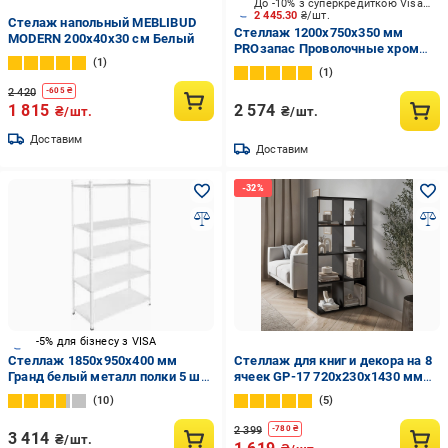
До -10% з суперкредиткою Visa Вигода
2 445.30
₴/шт.
Стелаж напольный MEBLIBUD
Стеллаж 1200x750x350 мм
MODERN 200х40х30 см Белый
PROзапас Проволочные хром
1
металл полки 4 шт.
1
хромированный
2 420
-
605
₴
1 815
2 574
₴/шт.
₴/шт.
Доставим
Доставим
-5% для бізнесу з VISA
Стеллаж 1850x950x400 мм
Стеллаж для книг и декора на 8
Гранд белый металл полки 5 шт.
ячеек GP-17 720х230х1430 мм
крашенный
Антрацит
10
5
2 399
-
780
₴
3 414
₴/шт.