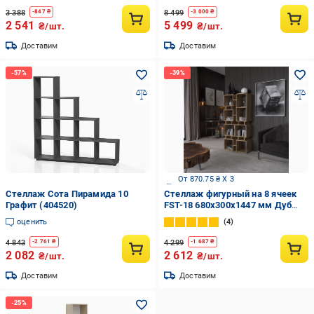
3 388
8 499
-
847
₴
-
3 000
₴
2 541
5 499
₴/шт.
₴/шт.
Доставим
Доставим
От 870.75 ₴ X 3
Стеллаж Сота Пирамида 10
Стеллаж фигурный на 8 ячеек
Графит (404520)
FST-18 680х300х1447 мм Дуб
Аппалачи
оценить
4
4 843
4 299
-
2 761
₴
-
1 687
₴
2 082
2 612
₴/шт.
₴/шт.
Доставим
Доставим