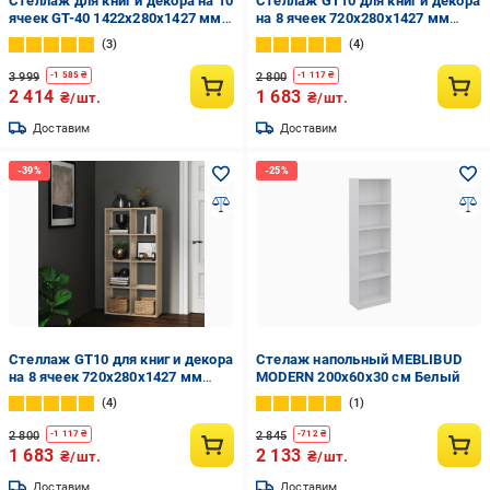
Стеллаж для книг и декора на 10
Стеллаж GT10 для книг и декора
ячеек GT-40 1422х280х1427 мм
на 8 ячеек 720х280х1427 мм
Белый (20319082)
ДСП 16 мм Белый (20320156)
3
4
3 999
2 800
-
1 585
₴
-
1 117
₴
2 414
1 683
₴/шт.
₴/шт.
Доставим
Доставим
Стеллаж GT10 для книг и декора
Стелаж напольный MEBLIBUD
на 8 ячеек 720х280х1427 мм
MODERN 200х60х30 см Белый
ДСП 16 мм Дуб Сонома
4
1
(20320160)
2 800
2 845
-
1 117
₴
-
712
₴
1 683
2 133
₴/шт.
₴/шт.
Доставим
Доставим