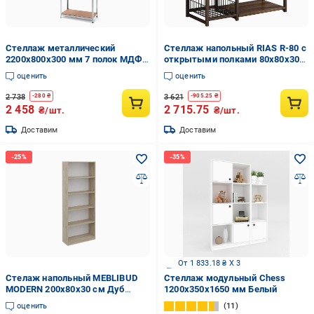
Стеллаж металлический
Стеллаж напольный RIAS R-80 с
2200х800х300 мм 7 полок MДФ 5
открытыми полками 80х80х30
мм Цинк (51483)
см (3_08235)
оценить
оценить
2 738
3 621
-
280
₴
-
905.25
₴
2 458
2 715.75
₴/шт.
₴/шт.
Доставим
Доставим
От 1 833.18 ₴ X 3
Стелаж напольный MEBLIBUD
Стеллаж модульный Chess
MODERN 200х80х30 см Дуб
1200х350х1650 мм Белый
сонома
оценить
11