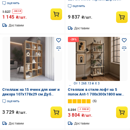
оценить
полки 6 шт. крашенный
оценить
1 527
-
382
₴
1 145
9 837
₴/шт.
₴/шт.
Доставим
Доставим
От 1 268.13 ₴ X 3
Стеллаж на 15 ячеек для книг и
Стеллаж в стиле лофт на 5
декора 107х178х29 см Дуб
полок Ant-1 700х300х1800 мм
аппалачи (M-2)
Дуб Сонома
оценить
5
5 394
-
1 590
₴
3 729
₴/шт.
3 804
₴/шт.
Доставим
Доставим