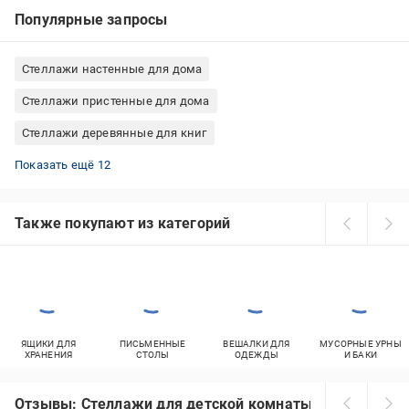
Популярные запросы
Стеллажи настенные для дома
Стеллажи пристенные для дома
Стеллажи деревянные для книг
Стеллажи кованые для цветов
Стеллажи деревянные для балкона
Стеллажи белые для книг
Стеллажи металлические для кухни
Стеллажи пристенные металлические
Стеллажи розборные металлические
Стеллажи пристенные для книг
Стеллажи белые для детской комнаты
Стеллажи деревянные для кухни
Стеллажи деревянные для дома
Стеллажи Меткас металлические
Стеллажи настенные для книг
Показать ещё 12
Также покупают из категорий
ЯЩИКИ ДЛЯ
ПИСЬМЕННЫЕ
ВЕШАЛКИ ДЛЯ
МУСОРНЫЕ УРНЫ
ХРАНЕНИЯ
СТОЛЫ
ОДЕЖДЫ
И БАКИ
Отзывы: Стеллажи для детской комнаты