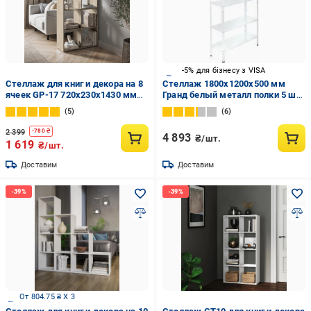
-5% для бізнесу з VISA
Стеллаж для книг и декора на 8
Стеллаж 1800x1200x500 мм
ячеек GP-17 720х230х1430 мм
Гранд белый металл полки 5 шт.
Дуб Сонома
крашенный
5
6
2 399
-
780
₴
4 893
₴/шт.
1 619
₴/шт.
Доставим
Доставим
От 804.75 ₴ X 3