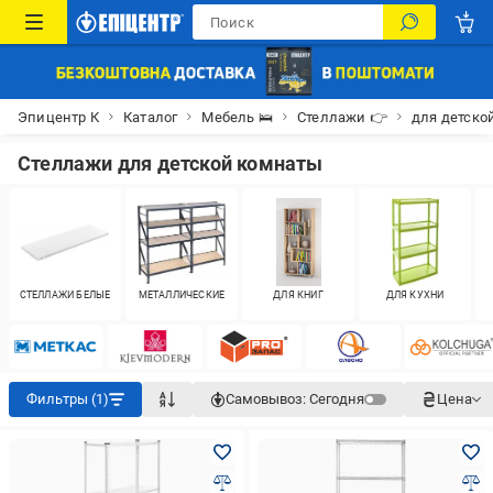
Эпицентр К
Каталог
Мебель 🛌
Стеллажи 👉
для детско
Стеллажи для детской комнаты
СТЕЛЛАЖИ БЕЛЫЕ
МЕТАЛЛИЧЕСКИЕ
ДЛЯ КНИГ
ДЛЯ КУХНИ
Фильтры (1)
Самовывоз:
Сегодня
Цена