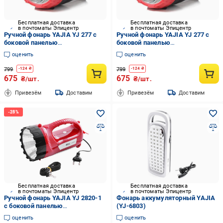
Бесплатная доставка
Бесплатная доставка
в почтоматы Эпицентр
в почтоматы Эпицентр
Ручной фонарь YAJIA YJ 277 с
Ручной фонарь YAJIA YJ 277 с
боковой панелью
боковой панелью
аккумуляторный (13027509)
аккумуляторный (13027513)
оценить
оценить
799
799
-
124
₴
-
124
₴
675
675
₴/шт.
₴/шт.
Привезём
Доставим
Привезём
Доставим
Бесплатная доставка
Бесплатная доставка
в почтоматы Эпицентр
в почтоматы Эпицентр
Ручной фонарь YAJIA YJ 2820-1
Фонарь аккумуляторный YAJIA
с боковой панелью
(YJ-6803)
аккумуляторный Красный
оценить
оценить
(13026931)