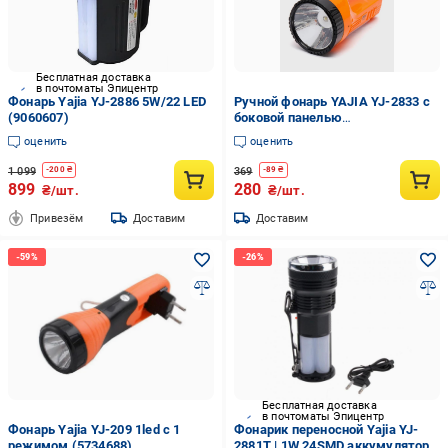
Бесплатная доставка
в почтоматы Эпицентр
Фонарь Yajia YJ-2886 5W/22 LED
Ручной фонарь YAJIA YJ-2833 с
(9060607)
боковой панелью
аккумуляторный Оранжевый
оценить
оценить
(13011470)
1 099
369
-
200
₴
-
89
₴
899
280
₴/шт.
₴/шт.
Привезём
Доставим
Доставим
Бесплатная доставка
в почтоматы Эпицентр
Фонарь Yajia YJ-209 1led с 1
Фонарик переносной Yajia YJ-
режимом (5734688)
2881T | 1W 24SMD аккумулятор