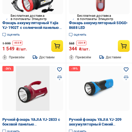
Бесплатная доставка
Бесплатная доставка
в почтоматы Эпицентр
в почтоматы Эпицентр
Фонарь аккумуляторный Yajia
Фонарь аккумуляторный SDGD-
YJ-1902T с солнечной панелью
8688 LED
5500 mAh 2 режима (ML-05394)
оценить
оценить
1 999
568
-
450
₴
-
224
₴
1 549
344
₴/шт.
₴/шт.
Привезём
Доставим
Привезём
Доставим
Ручной фонарь YAJIA YJ-2833 с
Ручной фонарь YAJIA YJ-209
боковой панелью
аккумуляторный Синий
аккумуляторный Красный
(13010699)
оценить
оценить