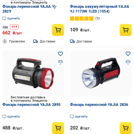
в почтоматы Эпицентр
Фонарь переносной YAJIA Yj-
Фонарь аккумуляторный YAJIA
2829
YJ 1173W 1LED (1554)
оценить
1
720
-
58
₴
109
₴/шт.
662
₴/шт.
Привезём
Доставим
Доставим
Бесплатная доставка
в почтоматы Эпицентр
Фонарь переносной YAJIA 2895
Фонарь переносной YAJIA 2836
оценить
оценить
488
202
₴/шт.
₴/шт.