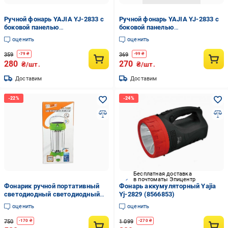
Ручной фонарь YAJIA YJ-2833 с
Ручной фонарь YAJIA YJ-2833 с
боковой панелью
боковой панелью
аккумуляторный Синий
аккумуляторный Оранжевый
оценить
оценить
(13011469)
(13011822)
359
369
-
79
₴
-
99
₴
280
270
₴/шт.
₴/шт.
Доставим
Доставим
Бесплатная доставка
в почтоматы Эпицентр
Фонарик ручной портативный
Фонарь аккумуляторный Yajia
светодиодный светодиодный
Yj-2829 (8566853)
Yajia LL-7106S (12852069)
оценить
оценить
750
1 099
-
170
₴
-
270
₴