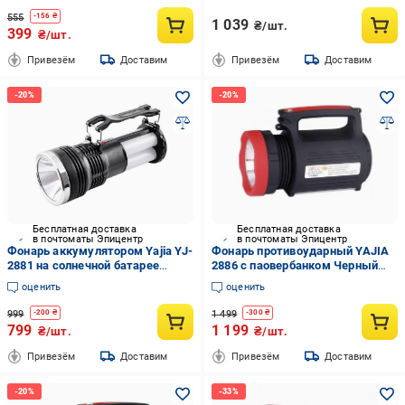
555
-
156
₴
1 039
₴/шт.
399
₴/шт.
Привезём
Доставим
Привезём
Доставим
Бесплатная доставка
Бесплатная доставка
в почтоматы Эпицентр
в почтоматы Эпицентр
Фонарь аккумулятором Yajia YJ-
Фонарь противоударный YAJIA
2881 на солнечной батарее
2886 с паовербанком Черный
Черный (GR-04939)
(GR-04925)
оценить
оценить
999
1 499
-
200
₴
-
300
₴
799
1 199
₴/шт.
₴/шт.
Привезём
Доставим
Привезём
Доставим