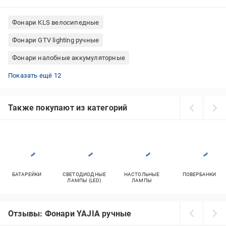
Фонари KLS велосипедные
Фонари GTV lighting ручные
Фонари налобные аккумуляторные
Ручные фонари аккумуляторные
Фонари Vayox ручные
Фонари Emos ручные
Налобные фонари с красным светом
Фонари Westinghouse ручные
Фонари строительные аккумуляторные
Фонари GOODBIKE велосипедные
Фонари переносные аккумуляторные
Фонари OnRide велосипедные
Фонари Bailong кемпинговые
Фонари Quantum ручные
Фонари Fenix тактические
Показать ещё 12
Также покупают из категорий
БАТАРЕЙКИ
СВЕТОДИОДНЫЕ
НАСТОЛЬНЫЕ
ПОВЕРБАНКИ
ЛАМПЫ (LED)
ЛАМПЫ
Отзывы: Фонари YAJIA ручные