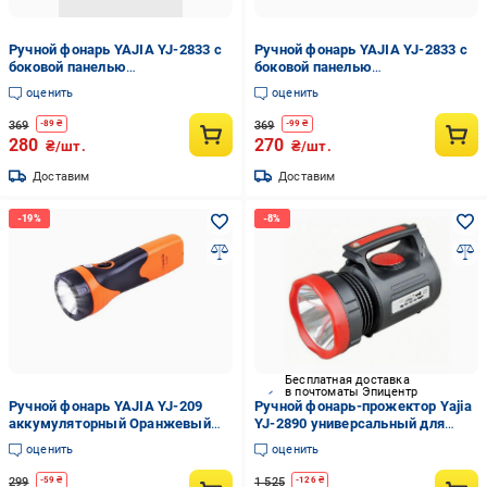
Ручной фонарь YAJIA YJ-2833 с
Ручной фонарь YAJIA YJ-2833 с
боковой панелью
боковой панелью
аккумуляторный Красный
аккумуляторный Синий
оценить
оценить
(13011876)
(13011785)
369
369
-
89
₴
-
99
₴
280
270
₴/шт.
₴/шт.
Доставим
Доставим
Бесплатная доставка
в почтоматы Эпицентр
Ручной фонарь YAJIA YJ-209
Ручной фонарь-прожектор Yajia
аккумуляторный Оранжевый
YJ-2890 универсальный для
(13010701)
кемпинга с FM радио Черный
оценить
оценить
299
1 525
-
59
₴
-
126
₴