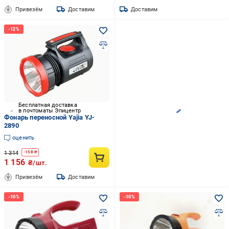
Привезём
Доставим
Доставим
Бесплатная доставка
в почтоматы Эпицентр
Фонарь переносной Yajia YJ-
2890
оценить
1 314
-
158
₴
1 156
₴/шт.
Привезём
Доставим