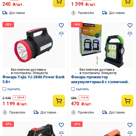
240
1 399
₴/шт.
₴/шт.
Доставим
Привезём
Доставим
Бесплатная доставка
Бесплатная доставка
в почтоматы Эпицентр
в почтоматы Эпицентр
Фонарь Yajia YJ-2886 Power Bank
Фонарь-прожектор
5 Вт
аккумуляторный с солнечной
панелью и повербанком Hello
оценить
оценить
Cloud HC-7078-В
2 499
586
-
1 300
₴
-
116
₴
1 199
470
₴/шт.
₴/шт.
Привезём
Доставим
Привезём
Доставим