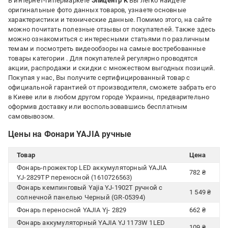
В интернет-гипермаркете
Эпицентр К
Вы легко найдете
оригинальные фото данных товаров, узнаете основные
характеристики и технические данные. Помимо этого, на сайте
можно почитать полезные отзывы от покупателей. Также здесь
можно ознакомиться с интересными статьями по различным
темам и посмотреть видеообзоры на самые востребованные
товары категории
. Для покупателей регулярно проводятся
акции, распродажи и скидки с множеством выгодных позиций.
Покупая у нас, Вы получите сертифицированный товар с
официальной гарантией от производителя, сможете забрать его
в Киеве или в любом другом городе Украины, предварительно
оформив доставку или воспользовавшись бесплатным
самовывозом.
Цены на Фонари YAJIA ручные
Товар
Цена
Фонарь-прожектор LED аккумуляторный YAJIA
782 ₴
YJ-2829TP переносной (1610726563)
Фонарь кемпинговый Yajia YJ-1902T ручной с
1 549 ₴
солнечной панелью Черный (GR-05394)
Фонарь переносной YAJIA Yj- 2829
662 ₴
Фонарь аккумуляторный YAJIA YJ 1173W 1LED
109 ₴