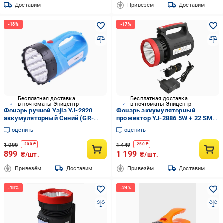
Доставим
Привезём
Доставим
Бесплатная доставка
Бесплатная доставка
в почтоматы Эпицентр
в почтоматы Эпицентр
Фонарь ручной Yajia YJ-2820
Фонарь аккумуляторный
аккумуляторный Синий (GR-
прожектор YJ-2886 5W + 22 SMD
05428)
Power Bank USB 3 режима (ML-
оценить
оценить
05349)
1 099
1 449
-
200
₴
-
250
₴
899
1 199
₴/шт.
₴/шт.
Привезём
Доставим
Привезём
Доставим