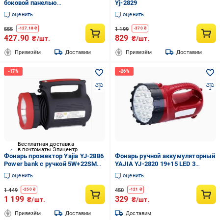
боковой панелью
Yj-2829
аккумуляторный Красный
оценить
оценить
(13027267)
555
1 199
-
127.10
₴
-
370
₴
427.90
829
₴/шт.
₴/шт.
Привезём
Доставим
Привезём
Доставим
Бесплатная доставка
в почтоматы Эпицентр
Фонарь прожектор Yajia YJ-2886
Фонарь ручной аккумуляторный
Power bank с ручкой 5W+22SMD
YAJIA YJ-2820 19+15 LED 3
(ML-04688)
режима Красный (12384363)
оценить
оценить
1 449
450
-
250
₴
-
121
₴
1 199
329
₴/шт.
₴/шт.
Привезём
Доставим
Доставим