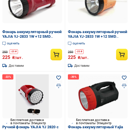
Фонарь аккумуляторный ручной
Фонарь аккумуляторный ручной
YAJIA YJ-2833 1W +12 SMD
YAJIA YJ-2833 1W +12 SMD
Красный (12400513)
Оранжевый (12400473)
оценить
оценить
250
250
-
25
₴
-
25
₴
225
225
₴/шт.
₴/шт.
Доставим
Доставим
Бесплатная доставка
Бесплатная доставка
в почтоматы Эпицентр
в почтоматы Эпицентр
Ручной фонарь YAJIA YJ 2820 с
Фонарь аккумуляторный Yajia