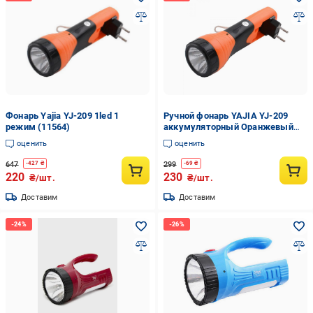
Фонарь Yajia YJ-209 1led 1
Ручной фонарь YAJIA YJ-209
режим (11564)
аккумуляторный Оранжевый
(13010681)
оценить
оценить
647
299
-
427
₴
-
69
₴
220
230
₴/шт.
₴/шт.
Доставим
Доставим