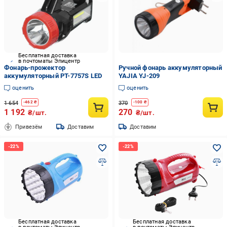
Бесплатная доставка
в почтоматы Эпицентр
Фонарь-прожектор
Ручной фонарь аккумуляторный
аккумуляторный PT-7757S LED
YAJIA YJ-209
оценить
оценить
1 654
370
-
462
₴
-
100
₴
1 192
270
₴/шт.
₴/шт.
Привезём
Доставим
Доставим
Бесплатная доставка
Бесплатная доставка