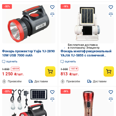
Бесплатная доставка
в почтоматы Эпицентр
Фонарь прожектор Yajia YJ-2890
Фонарь многофункциональный
10W USB 7000 mAh
YAJIA YJ-5855 с солнечной
панелью/аккумулятором/радио
оценить
оценить
(29882764)
1 850
1 000
-
600
₴
-
187
₴
1 250
813
₴/шт.
₴/шт.
Привезём
Доставим
Привезём
Доставим