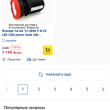
Бесплатная доставка
в почтоматы Эпицентр
Фонарь YAJIA YJ-2886 5 W 22
LED USB power bank (ML-
0000001)
оценить
2 500
-
1 301
₴
1 199
₴/шт.
Привезём
Доставим
ПОКАЗАТЬ ЕЩЕ
1
2
3
4
5
Популярные запросы