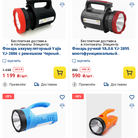
Бесплатная доставка
Бесплатная доставка
в почтоматы Эпицентр
в почтоматы Эпицентр
Фонарь аккумуляторный Yajia
Фонарь ручной YAJIA YJ-2895
YJ-2886 с ремешком Черный
многофункциональный
(GR-05349)
аккумуляторный и 3000 mAh
оценить
оценить
(13045388)
1 499
890
-
300
₴
-
300
₴
1 199
590
₴/шт.
₴/шт.
Привезём
Доставим
Привезём
Доставим