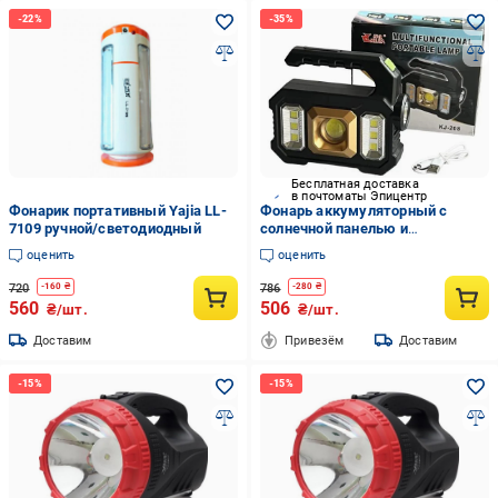
Бесплатная доставка
в почтоматы Эпицентр
Фонарик портативный Yajia LL-
Фонарь аккумуляторный с
7109 ручной/светодиодный
солнечной панелью и
повербанком Kejia KJ-208 на
оценить
оценить
батарейках
720
786
-
160
₴
-
280
₴
560
506
₴/шт.
₴/шт.
Доставим
Привезём
Доставим