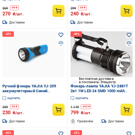
(13011786)
369
299
-
99
₴
-
59
₴
270
240
₴/шт.
₴/шт.
Доставим
Доставим
Бесплатная доставка
в почтоматы Эпицентр
Ручной фонарь YAJIA YJ-209
Фонарь-лампа YAJIA YJ-2881T
аккумуляторный Синий
2в1 1W LED 24 SMD 1000 mAh
(13010680)
(ML-04939)
оценить
оценить
299
1 149
-
69
₴
-
350
₴
230
799
₴/шт.
₴/шт.
Доставим
Привезём
Доставим