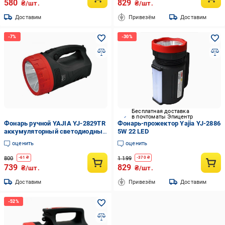
580
829
₴/шт.
₴/шт.
Доставим
Привезём
Доставим
Бесплатная доставка
в почтоматы Эпицентр
Фонарь ручной YAJIA YJ-2829TR
Фонарь-прожектор Yajia YJ-2886
аккумуляторный светодиодный
5W 22 LED
(3014729ER)
оценить
оценить
800
1 199
-
61
₴
-
370
₴
739
829
₴/шт.
₴/шт.
Доставим
Привезём
Доставим