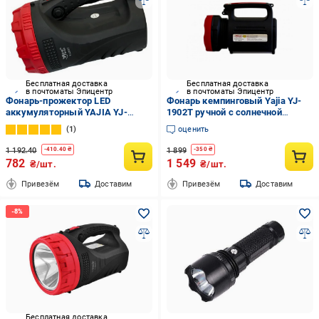
Бесплатная доставка
Бесплатная доставка
в почтоматы Эпицентр
в почтоматы Эпицентр
Фонарь-прожектор LED
Фонарь кемпинговый Yajia YJ-
аккумуляторный YAJIA YJ-
1902T ручной с солнечной
2829TP переносной
панелью Черный (GR-05394)
1
оценить
(1610726563)
1 192.40
1 899
-
410.40
₴
-
350
₴
782
1 549
₴/шт.
₴/шт.
Привезём
Доставим
Привезём
Доставим
Бесплатная доставка