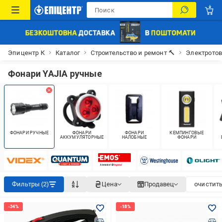
Эпицентр К
Каталог
Строительство и ремонт 🔨
Электрото
Фонари YAJIA ручные
ФОНАРИ РУЧНЫЕ
ФОНАРИ
ФОНАРИ
КЕМПИНГОВЫЕ
АККУМУЛЯТОРНЫЕ
НАЛОБНЫЕ
ФОНАРИ
Фильтры (2)
Цена
Продавец
очистить