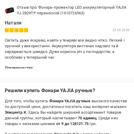
Отзыв про: Фонарь-прожектор LED аккумуляторный YAJIA
YJ-2829TP переносной (1610726563)
Наталя
23.02.2026
Світить дуже яскраво, навіть у темряві все видно чітко. Легкий і
зручний у використанні. Акумулятора вистачає надовго та й
заряджається швидко. Дуже корисна річ у господарстві, а
особливо у теперішній час
Преимущества:
Світить яскраво, легкий, зручно тримати, швидко заряджаєть і
вистачає на довго
Недостатки:
Решили купить Фонари YAJIA ручные?
нема
Для того, чтобы купить
Фонари YAJIA ручные
высокого качества
по доступной цене, достаточно посетить наш интернет-магазин
Эпицентр К
. Здесь Вы найдете широкий ассортимент товаров
данной группы, который насчитывает
70 единиц
. Среди них
товары с низкими ценами
от 9 до 128121.75
грн.