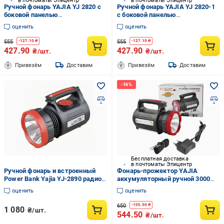
в почтоматы Эпицентр
в почтоматы Эпицентр
Ручной фонарь YAJIA YJ 2820 с
Ручной фонарь YAJIA YJ 2820-1
боковой панелью
с боковой панелью
аккумуляторный Синий
аккумуляторный Красный
оценить
оценить
(13027269)
(13026937)
555
555
-
127.10
₴
-
127.10
₴
427.90
427.90
₴/шт.
₴/шт.
Привезём
Доставим
Привезём
Доставим
Бесплатная доставка
в почтоматы Эпицентр
Ручной фонарь и встроенный
Фонарь-прожектор YAJIA
Power Bank Yajia YJ-2890 радио/
аккумуляторный ручной 3000
боковой свет (30151008ER)
mAh (YJ2895)
оценить
оценить
650
-
105.50
₴
1 080
₴/шт.
544.50
₴/шт.