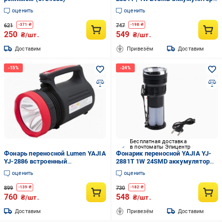
солнечная батарея (45108)
оценить
оценить
621
747
-
371
₴
-
198
₴
250
549
₴/шт.
₴/шт.
Доставим
Привезём
Доставим
Бесплатная доставка
в почтоматы Эпицентр
Фонарь переносной Lumen YAJIA
Фонарик переносной YAJIA YJ-
YJ-2886 встроенный
2881T 1W 24SMD аккумулятор
аккумулятор 5 W 22SMD ЗУ 220
солнечная батарея (45108)
оценить
оценить
V (3014740ER)
899
730
-
139
₴
-
182
₴
760
548
₴/шт.
₴/шт.
Доставим
Привезём
Доставим