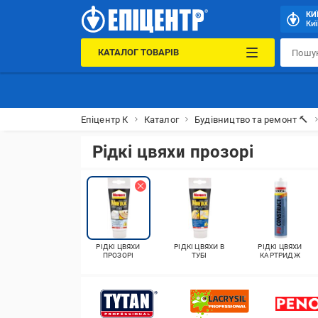
КИ
Киї
КАТАЛОГ ТОВАРІВ
Епіцентр К
Каталог
Будівництво та ремонт 🔨
Рідкі цвяхи прозорі
РІДКІ ЦВЯХИ
РІДКІ ЦВЯХИ В
РІДКІ ЦВЯХИ
ПРОЗОРІ
ТУБІ
КАРТРИДЖ