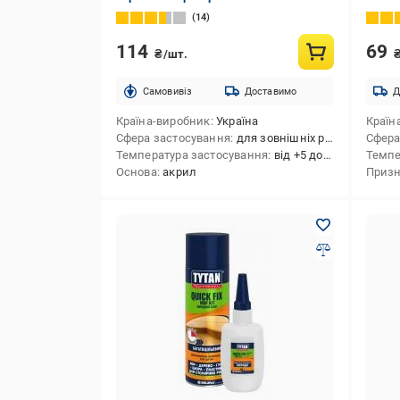
14
114
69
₴/шт.
Cамовивіз
Доставимо
Д
Країна-виробник
Україна
Країн
Сфера застосування
для зовнішніх робіт,для внутрішніх робіт
Сфера
Температура застосування
від +5 до +35
Темпе
Основа
акрил
Призн