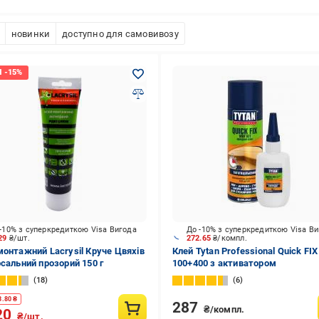
новинки
доступно для самовивозу
-10% з суперкредиткою Visa Вигода
До -10% з суперкредиткою Visa В
.29
₴/шт.
272.65
₴/компл.
монтажний Lacrysil Круче Цвяхів
Клей Tytan Professional Quick FIX
рсальний прозорий 150 г
100+400 з активатором
18
6
3.80
₴
287
₴/компл.
20
₴/шт.