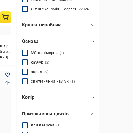
Літня економія — серпень 2026
Країна-виробник
Естонія
(1)
Основа
Польща
(3)
овнішніх робіт,дзеркала
Туреччина
(3)
 до +40
MS-полімерна
(1)
альні,для дзеркал
Україна
(7)
каучук
(2)
акрил
(9)
синтетичний каучук
(1)
Колір
прозорий
(15)
Призначення цвяхів
бежевий
(8)
білий
(31)
для дзеркал
(1)
коричневий
(1)