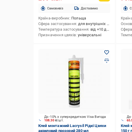
Cамовивіз
Доставимо
C
Країна-виробник
Польща
Країн
Сфера застосування
для внутрішніх і зовнішніх робіт
Осно
Температура застосування
від +10 до +30
Сфера
Призначення цвяхів
універсальні
Темпе
До -10% з суперкредиткою Visa Вигода
До 
108.30
₴/шт.
65
Клей монтажний Lacrysil Рідкі Цвяхи
Клей 
акриловий прозорий 280 мл
150 г