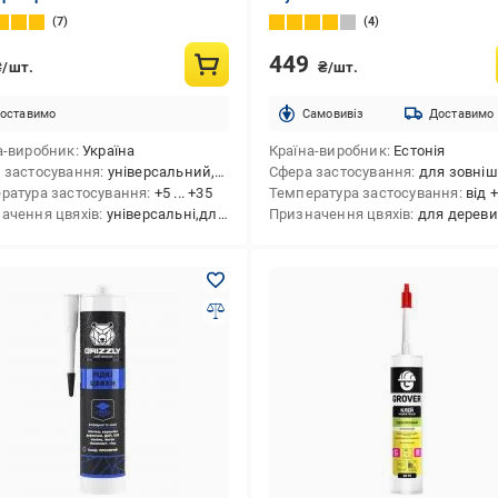
7
4
449
₴/шт.
₴/шт.
оставимо
Cамовивіз
Доставимо
а-виробник
Україна
Країна-виробник
Естонія
 застосування
універсальний,для внутрішніх і зовнішніх робіт
Сфера застосування
для зовнішніх робіт,для внутрішніх робіт,для внутрішніх і з
ратура застосування
+5 ... +35
Температура застосування
від +5
ачення цвяхів
універсальні,для деревини,для елементів декору
Призначення цвяхів
для деревини,для елементів декору,універс