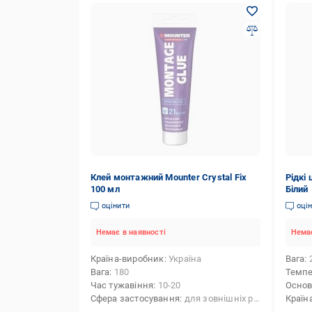
Клей монтажний Mounter Crystal Fix
Рідкі 
100 мл
Білий
оцінити
оці
Немає в наявності
Немає
Країна-виробник
Україна
Вага
Вага
180
Темпе
Час тужавіння
10-20
Осно
Сфера застосування
для зовнішніх робіт,для внутрішніх робіт
Країн