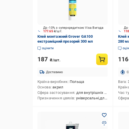
До -10% з суперкредиткою Visa Вигода
До 
177.65
₴/шт.
11
Клей монтажний Grover GA100
Клей 
екстраміцний прозорий 300 мл
280 м
оцінити
оці
187
11
₴/шт.
Доставимо
C
Країна-виробник
Польща
Вага
Основа
акрил
Країн
Сфера застосування
для внутрішніх і зовнішніх робіт,універсальний,плінтуси
Час т
Призначення цвяхів
універсальні,для деревини,для елементів декору
Сфера