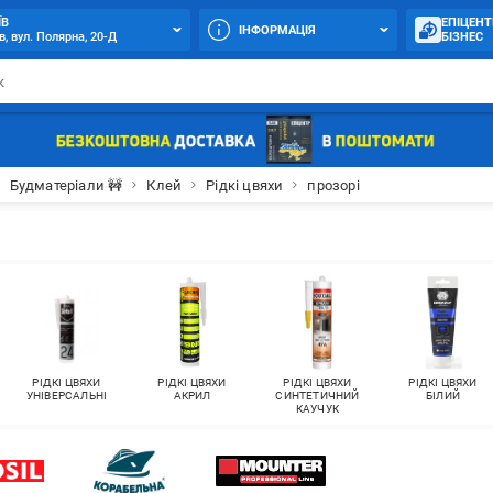
ЇВ
ЕПІЦЕНТ
ІНФОРМАЦІЯ
в, вул. Полярна, 20-Д
БІЗНЕС
Будматеріали 🚧
Клей
Рідкі цвяхи
прозорі
РІДКІ ЦВЯХИ
РІДКІ ЦВЯХИ
РІДКІ ЦВЯХИ
РІДКІ ЦВЯХИ
УНІВЕРСАЛЬНІ
АКРИЛ
СИНТЕТИЧНИЙ
БІЛИЙ
КАУЧУК