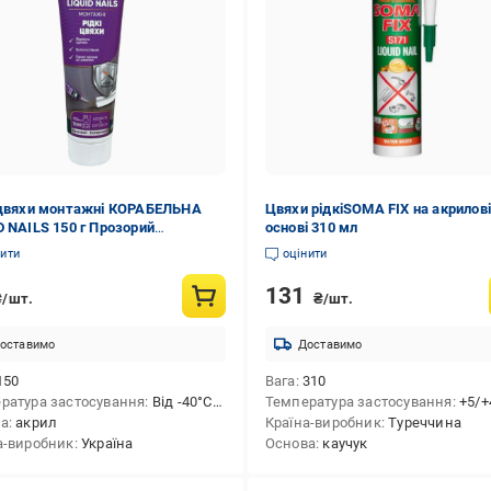
 цвяхи монтажні КОРАБЕЛЬНА
Цвяхи рідкіSOMA FIX на акрилов
D NAILS 150 г Прозорий
основі 310 мл
4159)
нити
оцінити
131
₴/шт.
₴/шт.
оставимо
Доставимо
150
Вага
310
ратура застосування
Від -40°С до +80°С.
Температура застосування
+5/+
ва
акрил
Країна-виробник
Туреччина
а-виробник
Україна
Основа
каучук