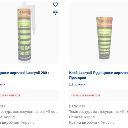
цвяхи акрилові Lacrysil 280 г
Клей Lacrysil Рідкі цвяхи акрило
Прозорий
нити
оцінити
 в наявності
Немає в наявності
280
Вага
200
ратура застосування
від +5 до +30
Температура застосування
+5…
ва
акрил
Основа
акрил
а-виробник
Україна
Країна-виробник
Україна