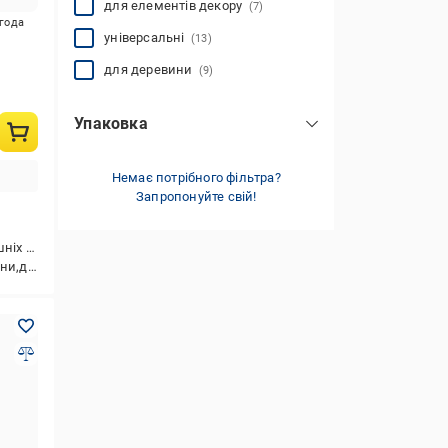
для елементів декору
(7)
игода
універсальні
(13)
для деревини
(9)
Упаковка
туба
(6)
флакон
Немає потрібного фільтра?
(2)
Запропонуйте свій!
картридж
(7)
альний,плінтуси
,універсальні