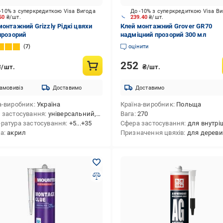
-10% з суперкредиткою Visa Вигода
До -10% з суперкредиткою Visa В
.50
₴/шт.
239.40
₴/шт.
монтажний Grizzly Рідкі цвяхи
Клей монтажний Grover GR70
 прозорий
надміцний прозорий 300 мл
7
оцінити
252
₴/шт.
₴/шт.
амовивіз
Доставимо
Доставимо
а-виробник
Україна
Країна-виробник
Польща
 застосування
універсальний,для внутрішніх і зовнішніх робіт
Вага
270
ратура застосування
+5...+35
Сфера застосування
для внутрішніх і зовнішніх робіт,універс
ва
акрил
Призначення цвяхів
для деревини,для елементів декору