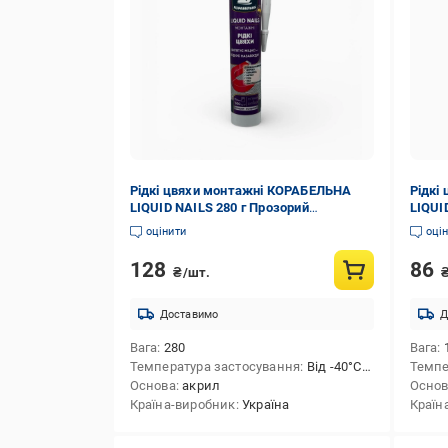
Рідкі цвяхи монтажні КОРАБЕЛЬНА
Рідкі
LIQUID NAILS 280 г Прозорий
LIQUI
(23814160)
(2381
оцінити
оці
128
86
₴/шт.
Доставимо
Д
Вага
280
Вага
Температура застосування
Від -40°С до +80°С.
Темпе
Основа
акрил
Осно
Країна-виробник
Україна
Країн