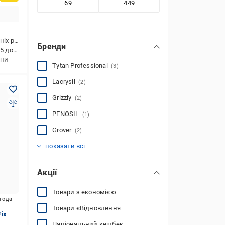
ніх і зовнішніх робіт
Бренди
 до +35
ини
Tytan Professional
(3)
Lacrysil
(2)
Grizzly
(2)
PENOSIL
(1)
Grover
(2)
КОРАБЕЛЬНА
Mounter
BeLife
Soma Fix
(1)
(1)
(1)
(2)
показати всі
Акції
Товари з економією
игода
Товари єВідновлення
ix
Національний кешбек