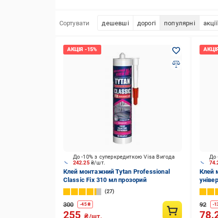
Сортувати
дешевші
дорогі
популярні
акції
До -10% з суперкредиткою Visa Вигода
До 
242.25
₴/шт.
74
Клей монтажний Tytan Professional
Клей 
Classic Fix 310 мл прозорий
уніве
27
300
92
-
45
₴
-
1
255
78.
₴/шт.