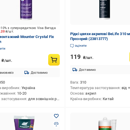
-10% з суперкредиткою Visa Вигода
0.20
₴/шт.
Рідкі цвяхи акрилові BeLife 310 
монтажний Mounter Crystal Fix
Прозорий (23813777)
л
оцінити
нити
119
₴/шт.
6
₴/шт.
Доставимо
амовивіз
Доставимо
350
Вага
310
а-виробник
Україна
Температура застосування
від +5 °С 
ужавіння
10-20
Основа
акрил
 застосування
для зовнішніх робіт,для внутрішніх робіт
Країна-виробник
Китай