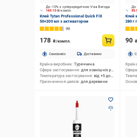
До -10% з суперкредиткою Visa Вигода
До 
169.10
₴/компл.
85
Клей Tytan Professional Quick FIX
Клей 
50+200 мл з активатором
280 г
6
178
90
₴/компл.
Cамовивіз
Доставимо
C
Країна-виробник
Туреччина
Країн
Сфера застосування
для зовнішніх робіт,для внутрішніх робіт,для внутрішніх і зовнішніх робіт
Сфера
Температура застосування
від +5 до +35
Темпе
Призначення цвяхів
для деревини
Осно