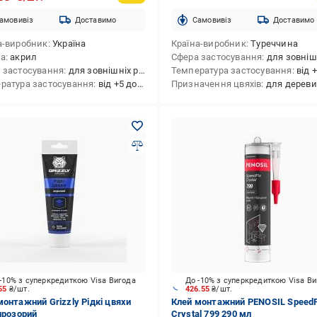
амовивіз
Доставимо
Cамовивіз
Доставимо
а-виробник
Україна
Країна-виробник
Туреччина
ва
акрил
Сфера застосування
для зовнішніх робіт,для внутрішніх робіт,для внутріш
 застосування
для зовнішніх робіт,для внутрішніх робіт
Температура застосування
від +5
ратура застосування
від +5 до +35
Призначення цвяхів
для дерев
-10% з суперкредиткою Visa Вигода
До -10% з суперкредиткою Visa В
.55
₴/шт.
426.55
₴/шт.
монтажний Grizzly Рідкі цвяхи
Клей монтажний PENOSIL SpeedF
 прозорий
Crystal 799 290 мл