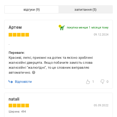
відгуки
запитання
Артем
покупка менше 1 місяця томy
09.12.2024
.
Переваги:
Красиві, легкі, приємні на дотик та якісно зроблені
жалюзійні дверцята. Якщо побачите замість слова
жалюзійні "жалюгідні", то це словник виправляє
автоматично. 😄
Відповісти
1
0
natali
05.09.2022
Ширина: 494