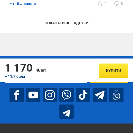
Відповісти
1
0
ПОКАЗАТИ ВСІ ВІДГУКИ
Підписуйтесь, щоб дізнаватись першим про акції та пропозиції
1 170
₴/шт.
КУПИТИ
+ 11.7 бала
ПІДПИСАТИСЯ
bot
bot