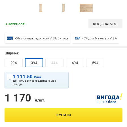
В наявності
КОД
80415151
-5% з суперкредиткою VISA Вигода
-5% для бізнесу з VISA
Ширина:
294
394
444
494
594
1 111.50
₴/шт.
До -10% з суперкредиткою Visa
Вигода
1 170
₴/шт.
+ 11.7 бала
КУПИТИ