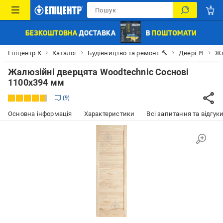
Епіцентр К
Каталог
Будівництво та ремонт 🔨
Двері 🚪
Жа
Жалюзійні дверцята Woodtechnic Соснові
1100х394 мм
9
Основна інформація
Характеристики
Всі запитання та відгуки