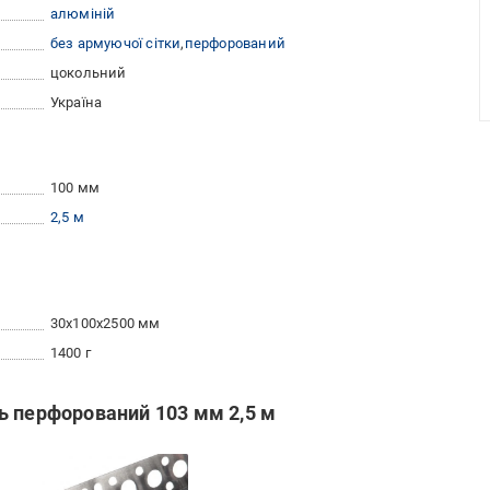
алюміній
без армуючої сітки
перфорований
цокольний
Україна
100 мм
2,5 м
30x100x2500 мм
1400 г
ь перфорований 103 мм 2,5 м