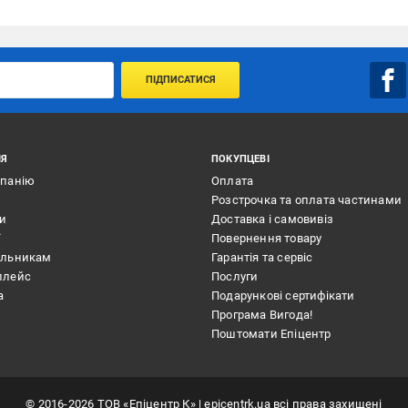
ПІДПИСАТИСЯ
ІЯ
ПОКУПЦЕВІ
мпанію
Оплата
Розстрочка та оплата частинами
ти
Доставка і самовивіз
ї
Повернення товару
альникам
Гарантія та сервіс
плейс
Послуги
а
Подарункові сертифікати
Програма Вигода!
Поштомати Епіцентр
©
2016
-2026
ТОВ «Епіцентр К»
| epicentrk.ua всі права захищені