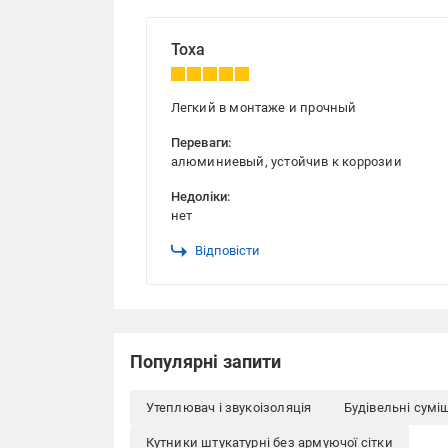
Тоха
Легкий в монтаже и прочный
Переваги:
алюминиевый, устойчив к коррозии
Недоліки:
нет
Відповісти
Популярні запити
Утеплювач і звукоізоляція
Будівельні сумі
Кутники штукатурні без армуючої сітки