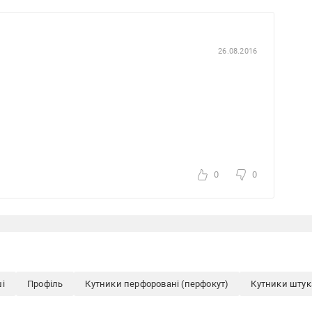
26.08.2016
0
0
ші
Профіль
Кутники перфоровані (перфокут)
Кутники штука