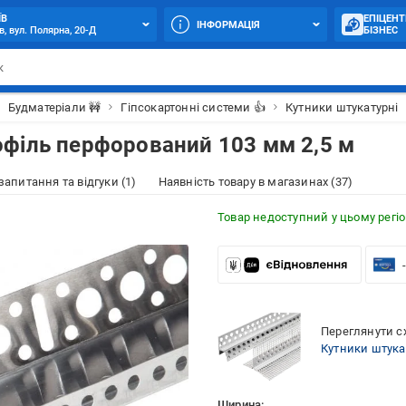
ЇВ
ЕПІЦЕНТ
ІНФОРМАЦІЯ
в, вул. Полярна, 20-Д
БІЗНЕС
Будматеріали 🚧
Гіпсокартонні системи 👍
Кутники штукатурні
філь перфорований 103 мм 2,5 м
 запитання та відгуки (1)
Наявність товару в магазинах (37)
Товар недоступний у цьому регіо
Переглянути сх
Кутники штука
Ширина: