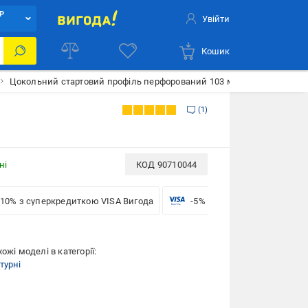
Р
Увійти
Кошик
Цокольний стартовий профіль перфорований 103 мм 2,5 м
1
ні
КОД
90710044
-10% з суперкредиткою VISA Вигода
-5% для бізнесу з VISA
ожі моделі в категорії:
турні