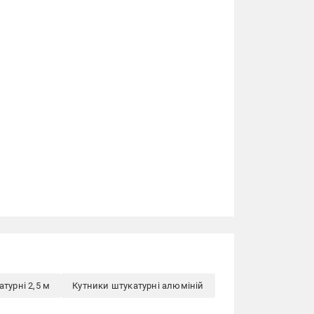
турні 2,5 м
Кутники штукатурні алюміній