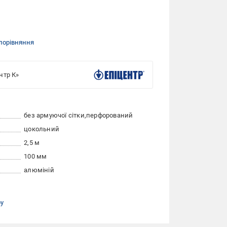
порівняння
нтр К»
без армуючої сітки
перфорований
цокольний
2,5 м
100 мм
алюміній
ру