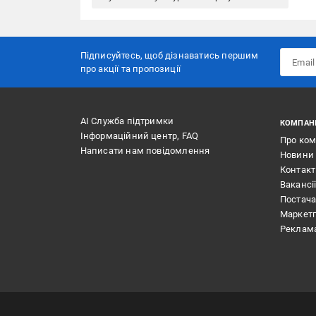
Підписуйтесь, щоб дізнаватись першим
про акції та пропозиції
АІ Служба підтримки
КОМПАН
Інформаційний центр, FAQ
Про ко
Написати нам повідомлення
Новини
Контак
Вакансі
Постач
Маркет
Реклам