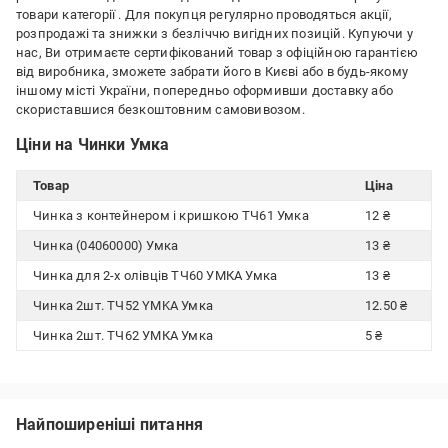
товари категорії
. Для покупця регулярно проводяться акції,
розпродажі та знижки з безліччю вигідних позицій. Купуючи у
нас, Ви отримаєте сертифікований товар з офіційною гарантією
від виробника, зможете забрати його в Києві або в будь-якому
іншому місті України, попередньо оформивши доставку або
скориставшися безкоштовним самовивозом.
Ціни на Чинки Умка
Товар
Ціна
Чинка з контейнером і кришкою ТЧ61 Умка
12 ₴
Чинка (04060000) Умка
13 ₴
Чинка для 2-х олівців ТЧ60 УМКА Умка
13 ₴
Чинка 2шт. ТЧ52 YMKA Умка
12.50 ₴
Чинка 2шт. ТЧ62 УМКА Умка
5 ₴
Найпоширеніші питання