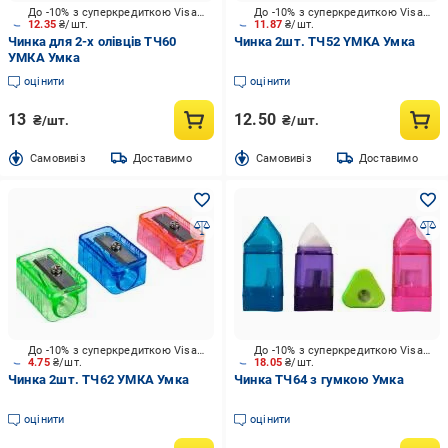
До -10% з суперкредиткою Visa Вигода
До -10% з суперкредиткою Visa Вигода
12.35
₴/шт.
11.87
₴/шт.
Чинка для 2-х олівців ТЧ60
Чинка 2шт. ТЧ52 YMKA Умка
УМКА Умка
оцінити
оцінити
13
12.50
₴/шт.
₴/шт.
Cамовивіз
Доставимо
Cамовивіз
Доставимо
До -10% з суперкредиткою Visa Вигода
До -10% з суперкредиткою Visa Вигода
4.75
₴/шт.
18.05
₴/шт.
Чинка 2шт. ТЧ62 УМКА Умка
Чинка ТЧ64 з гумкою Умка
оцінити
оцінити