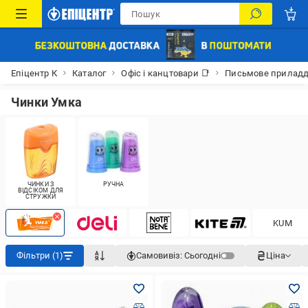
Епіцентр К
Каталог
Офіс і канцтовари 📑
Письмове прилад
Чинки Умка
ЧИНКИ З
РУЧНА
ВІДСІКОМ ДЛЯ
СТРУЖКИ
KUM
Фільтри (1)
Самовивіз:
Сьогодні
Ціна