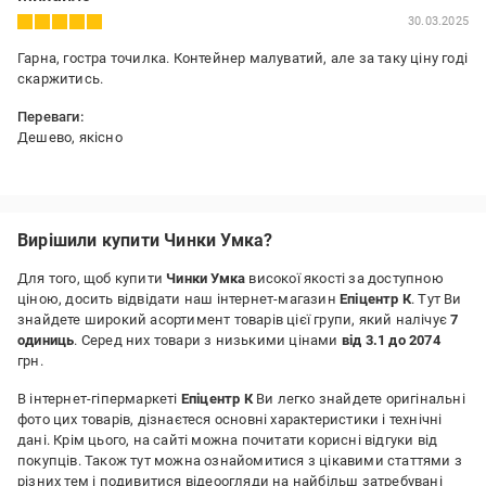
30.03.2025
Гарна, гостра точилка. Контейнер малуватий, але за таку ціну годі
скаржитись.
Переваги:
Дешево, якісно
Недоліки:
малуватий контейнер
Вирішили купити Чинки Умка?
Для того, щоб купити
Чинки Умка
високої якості за доступною
ціною, досить відвідати наш інтернет-магазин
Епіцентр К
. Тут Ви
знайдете широкий асортимент товарів цієї групи, який налічує
7
одиниць
. Серед них товари з низькими цінами
від 3.1 до 2074
грн.
В інтернет-гіпермаркеті
Епіцентр К
Ви легко знайдете оригінальні
фото цих товарів, дізнаєтеся основні характеристики і технічні
дані. Крім цього, на сайті можна почитати корисні відгуки від
покупців. Також тут можна ознайомитися з цікавими статтями з
різних тем і подивитися відеоогляди на найбільш затребувані