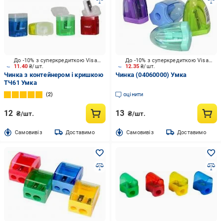
До -10% з суперкредиткою Visa Вигода
До -10% з суперкредиткою Visa Вигода
11.40
₴/шт.
12.35
₴/шт.
Чинка з контейнером і кришкою
Чинка (04060000) Умка
ТЧ61 Умка
2
оцінити
12
13
₴/шт.
₴/шт.
Cамовивіз
Доставимо
Cамовивіз
Доставимо