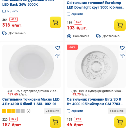
Світильник точковий Eurolamp
LED Back 26W 5000K
LED Downlight круг 3000 К білий
оцінити
LED-DLR-9/3(Е)
оцінити
364
-
48
₴
189
-
86
₴
316
₴/шт.
103
₴/шт.
Доставимо
Cамовивіз
Доставимо
До -10% з суперкредиткою Visa Вигода
До -10% з суперкредиткою Visa Вигода
177.65
₴/шт.
43.70
₴/шт.
Світильник точковий Maxus LED
Світильник точковий Blitz 3D 8
4 Вт 4100 К білий 1-SDL-002-01
Вт 4000 К білий/хром GM 7703
CH+WT 8W
2
оцінити
2 варіанти
6 варіантів
220
135
-
33
₴
-
89
₴
187
46
₴/шт.
₴/шт.