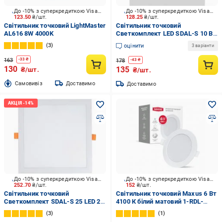
До -10% з суперкредиткою Visa Вигода
До -10% з суперкредиткою Visa Вигода
123.50
₴/шт.
128.25
₴/шт.
Світильник точковий LightMaster
Світильник точковий
AL616 8W 4000K
Светкомплект LED SDAL-S 10 Вт
4500 К білий
3
оцінити
3 варіанти
163
-
33
₴
178
-
43
₴
130
135
₴/шт.
₴/шт.
Cамовивіз
Доставимо
Доставимо
До -10% з суперкредиткою Visa Вигода
До -10% з суперкредиткою Visa Вигода
252.70
₴/шт.
152
₴/шт.
Світильник точковий
Світильник точковий Maxus 6 Вт
Светкомплект SDAL-S 25 LED 25
4100 К білий матовий 1-RDL-
Вт 4500 К білий
0641-IP
3
1