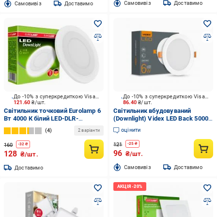
Cамовивіз
Доставимо
Cамовивіз
Доставимо
До -10% з суперкредиткою Visa Вигода
До -10% з суперкредиткою Visa Вигода
121.60
₴/шт.
86.40
₴/шт.
Світильник точковий Eurolamp 6
Світильник вбудовуваний
Вт 4000 К білий LED-DLR-
(Downlight) Videx LED Back 5000
6/4(white)
К 26338
оцінити
4
2 варіанти
121
-
25
₴
160
-
32
₴
96
128
₴/шт.
₴/шт.
Cамовивіз
Доставимо
Доставимо