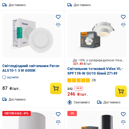
Доставимо
Доставимо
До -10% з суперкредиткою Visa Вигода
221.40
₴/шт.
Світлодіодний світильник Feron
Світильник точковий Videx VL-
AL510-1 3 W 4000K
SPF11R-W GU10 білий 27149
оцінити
3
87
₴/шт.
342
-
96
₴
246
₴/шт.
Доставимо
Cамовивіз
Доставимо