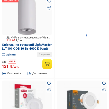
До -10% з суперкредиткою Visa Вигода
114.95
₴/шт.
Світильник точковий LightMaster
LLT101 COB 10 Вт 4000 К білий
оцінити
2 варіанти
336
-
215
₴
121
₴/шт.
Cамовивіз
Доставимо