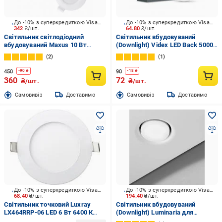
До -10% з суперкредиткою Visa Вигода
До -10% з суперкредиткою Visa Вигода
342
₴/шт.
64.80
₴/шт.
Світильник світлодіодний
Світильник вбудовуваний
вбудовуваний Maxus 10 Вт
(Downlight) Videx LED Back 5000
3000/4000/5000 К білий 1-SDL-
К 26337
2
1
10W-3CCT
450
90
-
90
₴
-
18
₴
360
72
₴/шт.
₴/шт.
Cамовивіз
Доставимо
Cамовивіз
Доставимо
До -10% з суперкредиткою Visa Вигода
До -10% з суперкредиткою Visa Вигода
68.40
₴/шт.
194.40
₴/шт.
Світильник точковий Luxray
Світильник вбудовуваний
LX464RRP-06 LED 6 Вт 6400 К
(Downlight) Luminaria для
холодний
натяжних стель GX53 білий