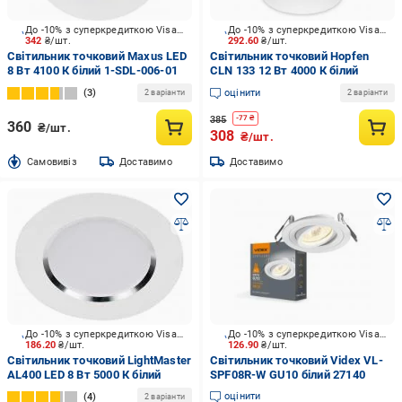
До -10% з суперкредиткою Visa Вигода
До -10% з суперкредиткою Visa Вигода
342
₴/шт.
292.60
₴/шт.
Світильник точковий Maxus LED
Світильник точковий Hopfen
8 Вт 4100 К білий 1-SDL-006-01
CLN 133 12 Вт 4000 К білий
3
оцінити
2 варіанти
2 варіанти
385
-
77
₴
360
₴/шт.
308
₴/шт.
Cамовивіз
Доставимо
Доставимо
До -10% з суперкредиткою Visa Вигода
До -10% з суперкредиткою Visa Вигода
186.20
₴/шт.
126.90
₴/шт.
Світильник точковий LightMaster
Світильник точковий Videx VL-
AL400 LED 8 Вт 5000 К білий
SPF08R-W GU10 білий 27140
оцінити
4
2 варіанти