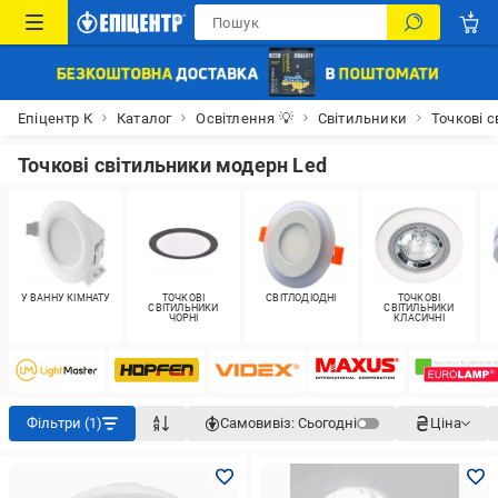
Епіцентр К
Каталог
Освітлення 💡
Світильники
Точкові 
Точкові світильники модерн Led
У ВАННУ КІМНАТУ
ТОЧКОВІ
СВІТЛОДІОДНІ
ТОЧКОВІ
СВІТИЛЬНИКИ
СВІТИЛЬНИКИ
ЧОРНІ
КЛАСИЧНІ
Фільтри (1)
Самовивіз:
Сьогодні
Ціна