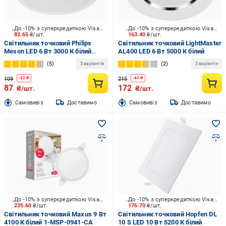
До -10% з суперкредиткою Visa Вигода
До -10% з суперкредиткою Visa Вигода
82.65
₴/шт.
163.40
₴/шт.
Світильник точковий Philips
Світильник точковий LightMaster
Meson LED 6 Вт 3000 К білий
AL400 LED 6 Вт 5000 К білий
915005745901
5
2
5 варіантів
3 варіанти
109
215
-
22
₴
-
43
₴
87
172
₴/шт.
₴/шт.
Cамовивіз
Доставимо
Cамовивіз
Доставимо
До -10% з суперкредиткою Visa Вигода
До -10% з суперкредиткою Visa Вигода
235.60
₴/шт.
176.70
₴/шт.
Світильник точковий Maxus 9 Вт
Світильник точковий Hopfen DL
4100 К білий 1-MSP-0941-CA
10 S LED 10 Вт 5200 К білий