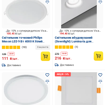
До -10% з суперкредиткою Visa Вигода
До -10% з суперкредиткою Visa Вигода
105.45
₴/шт.
194.40
₴/шт.
Світильник точковий Philips
Світильник вбудовуваний
Meson LED 9 Вт 4000 К білий
(Downlight) Luminaria для
915005746901
натяжних стель GU10 СВ16 ORB
1
10
8 варіантів
GU10
270
-
54
₴
139
-
28
₴
216
111
₴/шт.
₴/шт.
Доставимо
Доставимо