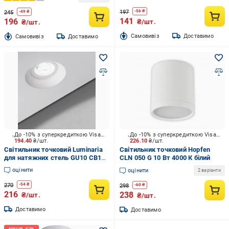
197
-
56
₴
245
-
49
₴
141
196
₴/шт.
₴/шт.
Cамовивіз
Доставимо
Cамовивіз
Доставимо
До -10% з суперкредиткою Visa Вигода
До -10% з суперкредиткою Visa Вигода
194.40
₴/шт.
226.10
₴/шт.
Світильник точковий Luminaria
Світильник точковий Hopfen
для натяжних стель GU10 СВ16
CLN 050 G 10 Вт 4000 К білий
JET GU10
оцінити
оцінити
2 варіанти
270
-
54
₴
298
-
60
₴
216
238
₴/шт.
₴/шт.
Доставимо
Доставимо