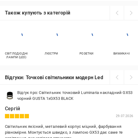
Також купують з категорій
СВІТЛОДІОДНІ
ЛЮСТРИ
РОЗЕТКИ
ВИМИКАЧІ
ЛАМПИ (LED)
Відгуки: Точкові світильники модерн Led
Відгук про: Світильник точковий Luminaria накладний GX53
чорний GUSTA 1хGX53 BLACK
Сергій
29.07.2026
Світильник якісний, металевий корпус міцний, фарбування
рівномірне. Монтується швидко, з лампою GX53 дає саме те