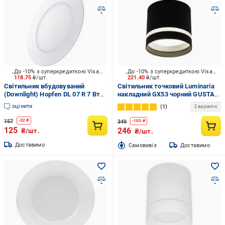
До -10% з суперкредиткою Visa Вигода
До -10% з суперкредиткою Visa Вигода
118.75
₴/шт.
221.40
₴/шт.
Світильник вбудовуваний
Світильник точковий Luminaria
(Downlight) Hopfen DL 07 R 7 Вт
накладний GX53 чорний GUSTA
4500 К білий
1хGX53 BLACK
оцінити
1
2 варіанти
157
-
32
₴
349
-
103
₴
125
246
₴/шт.
₴/шт.
Доставимо
Cамовивіз
Доставимо