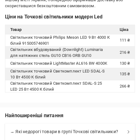
скориставшися безкоштовним самовивозом.
Ціни на Точкові світильники модерн Led
Товар
Ціна
Світильник точковий Philips Meson LED 9 Вт 4000 К
111 ₴
білий 915005746901
Світильник вбудовуваний (Downlight) Luminaria
216 ₴
для натяжних стель GU10 СВ16 ORB GU10
Світильник точковий LightMaster AL616 8W 4000K
130 ₴
Світильник точковий Светкомплект LED SDAL-S
135 ₴
10 Вт 4500 К білий
Світильник точковий Светкомплект SDAL-S 25
266 ₴
LED 25 Вт 4500 К білий
Найпоширеніші питання
→ Які недорогі товари в групі Точкові світильники?