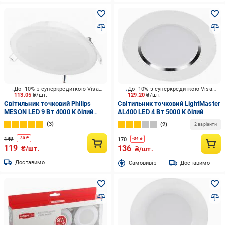
До -10% з суперкредиткою Visa Вигода
До -10% з суперкредиткою Visa Вигода
113.05
₴/шт.
129.20
₴/шт.
Світильник точковий Philips
Світильник точковий LightMaster
MESON LED 9 Вт 4000 К білий
AL400 LED 4 Вт 5000 К білий
915005747801
3
2
2 варіанти
149
-
30
₴
170
-
34
₴
119
136
₴/шт.
₴/шт.
Доставимо
Cамовивіз
Доставимо