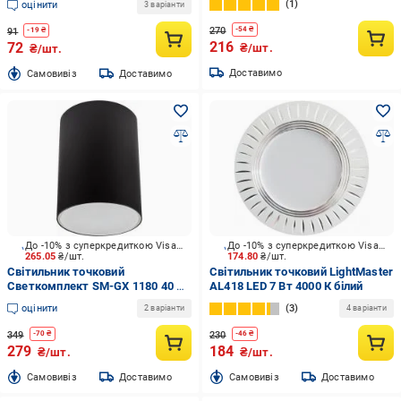
1
оцінити
3 варіанти
CB53 R105 GX53
270
-
54
₴
91
-
19
₴
216
72
₴/шт.
₴/шт.
Доставимо
Cамовивіз
Доставимо
До -10% з суперкредиткою Visa Вигода
До -10% з суперкредиткою Visa Вигода
265.05
₴/шт.
174.80
₴/шт.
Світильник точковий
Світильник точковий LightMaster
Светкомплект SM-GX 1180 40 Вт
AL418 LED 7 Вт 4000 К білий
GX53 чорний
оцінити
3
2 варіанти
4 варіанти
349
230
-
70
₴
-
46
₴
279
184
₴/шт.
₴/шт.
Cамовивіз
Доставимо
Cамовивіз
Доставимо