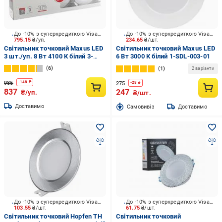
До -10% з суперкредиткою Visa Вигода
До -10% з суперкредиткою Visa Вигода
795.15
₴/уп.
234.65
₴/шт.
Світильник точковий Maxus LED
Світильник точковий Maxus LED
3 шт./уп. 8 Вт 4100 К білий 3-
6 Вт 3000 К білий 1-SDL-003-01
SDL-006-01
6
1
2 варіанти
985
-
148
₴
275
-
28
₴
837
247
₴/уп.
₴/шт.
Доставимо
Cамовивіз
Доставимо
До -10% з суперкредиткою Visa Вигода
До -10% з суперкредиткою Visa Вигода
103.55
₴/шт.
61.75
₴/шт.
Світильник точковий Hopfen TH
Світильник точковий