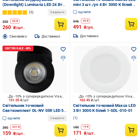
(Downlight) Luminaria LED 24 Вт
mini 3 шт./уп 4 Вт 3000 К білий 3-
5000 К білий RDL-24W 5000K
SDL-001-01
оцінити
1
3 варіанти
546
-
55
₴
325
-
65
₴
491
260
₴/уп.
₴/шт.
Доставимо
Cамовивіз
Доставимо
До -10% з суперкредиткою Visa Вигода
До -10% з суперкредиткою Visa Вигода
151.05
₴/шт.
162.45
₴/шт.
Світильник точковий
Світильник точковий Maxus LED
Светкомплект DL-NV 05R LED 5
3 Вт 3000 К білий 1-SDL-010-01
Вт 4000 К чорний
1
оцінити
2 варіанти
190
-
19
₴
390
-
231
₴
171
159
₴/шт.
₴/шт.