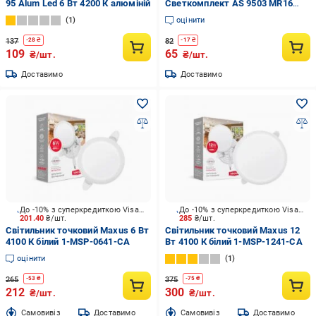
95 Alum Led 6 Вт 4200 К алюміній
Светкомплект AS 9503 MR16
SWH 10 Вт GU5.3 білий
1
оцінити
137
82
-
28
₴
-
17
₴
109
65
₴/шт.
₴/шт.
Доставимо
Доставимо
До -10% з суперкредиткою Visa Вигода
До -10% з суперкредиткою Visa Вигода
201.40
₴/шт.
285
₴/шт.
Світильник точковий Maxus 6 Вт
Світильник точковий Maxus 12
4100 К білий 1-MSP-0641-CA
Вт 4100 К білий 1-MSP-1241-CA
оцінити
1
265
375
-
53
₴
-
75
₴
212
300
₴/шт.
₴/шт.
Cамовивіз
Доставимо
Cамовивіз
Доставимо