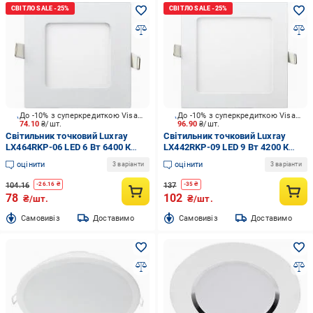
До -10% з суперкредиткою Visa Вигода
До -10% з суперкредиткою Visa Вигода
74.10
₴/шт.
96.90
₴/шт.
Світильник точковий Luxray
Світильник точковий Luxray
LX464RKP-06 LED 6 Вт 6400 К
LX442RKP-09 LED 9 Вт 4200 К
холодний
білий
оцінити
оцінити
3 варіанти
3 варіанти
104.16
137
-
26.16
₴
-
35
₴
78
102
₴/шт.
₴/шт.
Cамовивіз
Доставимо
Cамовивіз
Доставимо