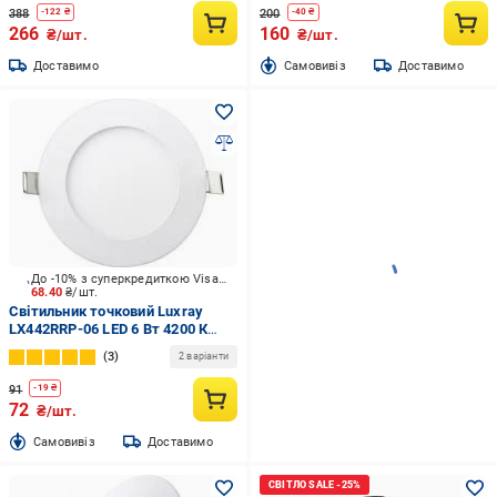
388
200
-
122
₴
-
40
₴
266
160
₴/шт.
₴/шт.
Доставимо
Cамовивіз
Доставимо
До -10% з суперкредиткою Visa Вигода
68.40
₴/шт.
Світильник точковий Luxray
LX442RRP-06 LED 6 Вт 4200 К
білий
3
2 варіанти
91
-
19
₴
72
₴/шт.
Cамовивіз
Доставимо