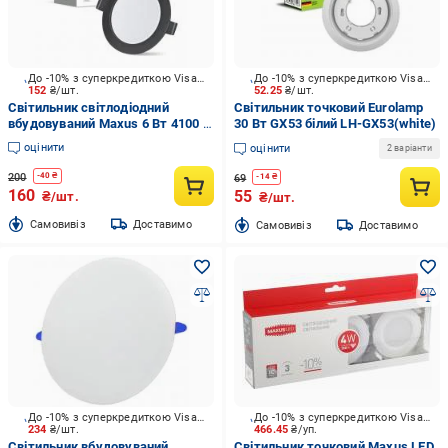
До -10% з суперкредиткою Visa Вигода
До -10% з суперкредиткою Visa Вигода
152
₴/шт.
52.25
₴/шт.
Світильник світлодіодний
Світильник точковий Eurolamp
вбудовуваний Maxus 6 Вт 4100 К
30 Вт GX53 білий LH-GX53(white)
чорний 1-RDL-0641-IP-BL
оцінити
оцінити
2 варіанти
200
-
40
₴
69
-
14
₴
160
55
₴/шт.
₴/шт.
Cамовивіз
Доставимо
Cамовивіз
Доставимо
До -10% з суперкредиткою Visa Вигода
До -10% з суперкредиткою Visa Вигода
234
₴/шт.
466.45
₴/уп.
Світильник вбудовуваний
Світильник точковий Maxus LED