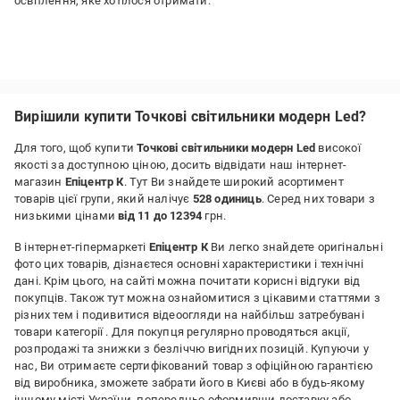
освітлення, яке хотілося отримати.
Вирішили купити Точкові світильники модерн Led?
Для того, щоб купити
Точкові світильники модерн Led
високої
якості за доступною ціною, досить відвідати наш інтернет-
магазин
Епіцентр К
. Тут Ви знайдете широкий асортимент
товарів цієї групи, який налічує
528 одиниць
. Серед них товари з
низькими цінами
від 11 до 12394
грн.
В інтернет-гіпермаркеті
Епіцентр К
Ви легко знайдете оригінальні
фото цих товарів, дізнаєтеся основні характеристики і технічні
дані. Крім цього, на сайті можна почитати корисні відгуки від
покупців. Також тут можна ознайомитися з цікавими статтями з
різних тем і подивитися відеоогляди на найбільш затребувані
товари категорії
. Для покупця регулярно проводяться акції,
розпродажі та знижки з безліччю вигідних позицій. Купуючи у
нас, Ви отримаєте сертифікований товар з офіційною гарантією
від виробника, зможете забрати його в Києві або в будь-якому
іншому місті України, попередньо оформивши доставку або