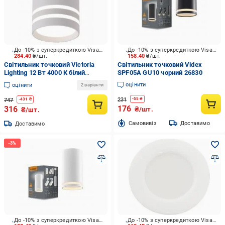
До -10% з суперкредиткою Visa Вигода
До -10% з суперкредиткою Visa Вигода
284.40
₴/шт.
158.40
₴/шт.
Світильник точковий Victoria
Світильник точковий Videx
Lighting 12 Вт 4000 К білий
SPF05A GU10 чорний 26830
Tek/PL1 white
оцінити
оцінити
2 варіанти
231
-
55
₴
747
-
431
₴
176
316
₴/шт.
₴/шт.
Cамовивіз
Доставимо
Доставимо
До -10% з суперкредиткою Visa Вигода
До -10% з суперкредиткою Visa Вигода