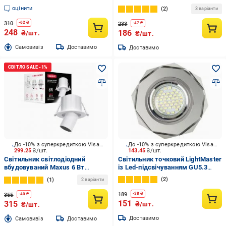
оцінити
2
3 варіанти
310
-
62
₴
233
-
47
₴
248
186
₴/шт.
₴/шт.
Cамовивіз
Доставимо
Доставимо
До -10% з суперкредиткою Visa Вигода
До -10% з суперкредиткою Visa Вигода
299.25
₴/шт.
143.45
₴/шт.
Світильник світлодіодний
Світильник точковий LightMaster
вбудовуваний Maxus 6 Вт
із Led-підсвічуванням GU5.3
3000/4200/6500 К білий матовий
срібний CL1020
2
1
2 варіанти
1-MRD-6W-WHC
189
-
38
₴
355
-
40
₴
151
315
₴/шт.
₴/шт.
Доставимо
Cамовивіз
Доставимо