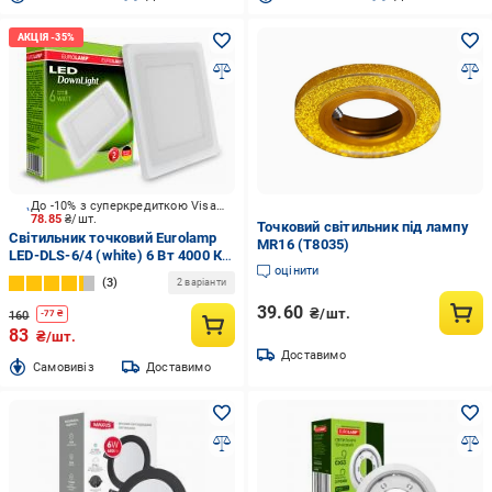
До -10% з суперкредиткою Visa Вигода
78.85
₴/шт.
Точковий світильник під лампу
Світильник точковий Eurolamp
МR16 (T8035)
LED-DLS-6/4 (white) 6 Вт 4000 К
оцінити
білий
3
2 варіанти
39.60
₴/шт.
160
-
77
₴
83
₴/шт.
Доставимо
Cамовивіз
Доставимо