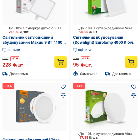
До -10% з суперкредиткою Visa Вигода
До -10% з суперкредиткою Visa Вигода
216.60
₴/шт.
90.25
₴/шт.
Світильник світлодіодний
Світильник вбудовуваний
вбудовуваний Maxus 9 Вт 4100 К
(Downlight) Eurolamp 4000 К білий
білий матовий 1-MSP-0941-SA
LED-DLS-5/4(new)
оцінити
оцінити
285
149
-
57
₴
-
54
₴
228
95
₴/шт.
₴/шт.
Доставимо
Cамовивіз
Доставимо
До -10% з суперкредиткою Visa Вигода
97.85
₴/шт.
Світильник вбудований Videx