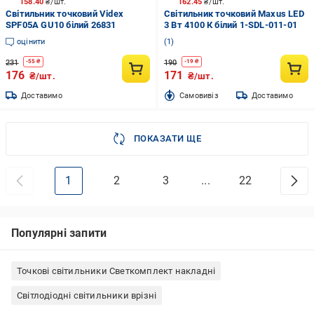
158.40
₴/шт.
162.45
₴/шт.
Світильник точковий Videx
Світильник точковий Maxus LED
SPF05A GU10 білий 26831
3 Вт 4100 К білий 1-SDL-011-01
оцінити
1
231
190
-
55
₴
-
19
₴
176
171
₴/шт.
₴/шт.
Доставимо
Cамовивіз
Доставимо
ПОКАЗАТИ ЩЕ
1
2
3
...
22
Популярні запити
Точкові світильники Светкомплект накладні
Світлодіодні світильники врізні