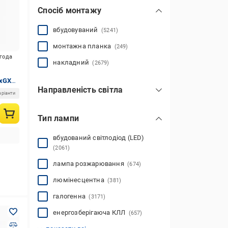
Спосіб монтажу
вбудовуваний
(5241)
монтажна планка
(249)
игода
накладний
(2679)
1хGX53
Направленість світла
аріанти
вгору
(9)
Тип лампи
вниз
(7557)
регулюється
(791)
вбудований світлодіод (LED)
(2061)
лампа розжарювання
(674)
люмінесцентна
(381)
галогенна
(3171)
енергозберігаюча КЛЛ
(657)
світлодіодна (LED)
світлодіодна (LED)/галогенна
філаментна (LED)
(65)
(4586)