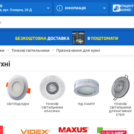
ЇВ
ЕПІЦЕНТ
ІНФОРМАЦІЯ
в, вул. Полярна, 20-Д
БІЗНЕС
ики
Точкові світильники
Призначення для кухні
хні
СВІТЛОДІОДНІ
ТОЧКОВІ
ПІД ЛАМПУ
ТОЧКОВІ
СВІТИЛЬНИКИ
СВІТИЛЬНИКИ
КЛАСИЧНІ
ДЛЯ НАТЯЖНОЇ
СТЕЛІ