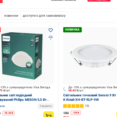
новинки
доступно для самовивозу
-10% з суперкредиткою Visa Вигода
До -10% з суперкредиткою Visa В
.75
₴/шт.
68.40
₴/шт.
льник світлодіодний
Світильник точковий Sensio 9 Вт
вуваний Philips MESON 5,5 Вт
К білий XH-BT-RLP-9W
 929003274801
1
нити
3 варіанти
180
8
-
108
₴
-
98.08
₴