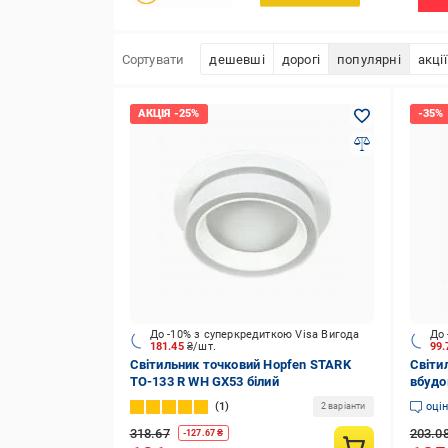
Сортувати
дешевші
дорогі
популярні
акції
До -10% з суперкредиткою Visa Вигода
До 
181.45
₴/шт.
99
Світильник точковий Hopfen STARK
Світи
TO-133 R WH GX53 білий
вбудо
білий
1
оці
2 варіанти
318.67
203.0
-
127.67
₴