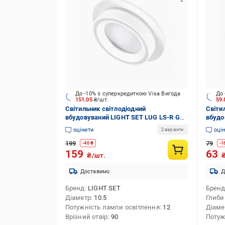
До -10% з суперкредиткою Visa Вигода
До 
151.05
₴/шт.
59
Світильник світлодіодний
Світи
вбудовуваний LIGHT SET LUG LS-R GX
вбудо
10747 12 Вт GX53 білий
Вт LE
оцінити
оці
2 варіанти
199
79
-
40
₴
-
1
159
63
₴/шт.
Доставимо
Д
Бренд
LIGHT SET
Брен
Діаметр
10.5
Глиби
Потужність лампи освітлення
12
Діаме
Врізний отвір
90
Потуж