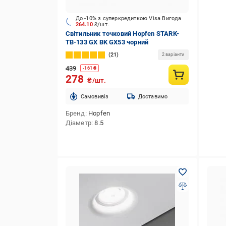
До -10% з суперкредиткою Visa Вигода
264.10
₴/шт.
Світильник точковий Hopfen STARK-
TB-133 GX BK GX53 чорний
21
2 варіанти
439
-
161
₴
278
₴/шт.
Cамовивіз
Доставимо
Бренд
Hopfen
Діаметр
8.5