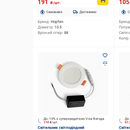
191
10
₴/шт.
Cамовивіз
Доставимо
C
Бренд
Hopfen
Брен
Діаметр
10.5
Потуж
Врізний отвір
88
Світл
Колір 
До -10% з суперкредиткою Visa Вигода
До 
114
₴/шт.
51
Світильник світлодіодний
Світил