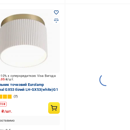
-10% з суперкредиткою Visa Вигода
5.05
₴/шт.
льник точковий Eurolamp
eal GX53 білий LH-GX53(white)G1
7
70
₴
9
₴/шт.
оставимо