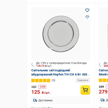
До -10% з суперкредиткою Visa Вигода
До 
118.75
₴/шт.
26
Світильник світлодіодний
Світи
вбудовуваний Hopfen TH-CH 6 Вт 4200
Montr
К білий/хром
1
2 варіанти
349
157
-
-
32
₴
27
125
₴/шт.
Д
Доставимо