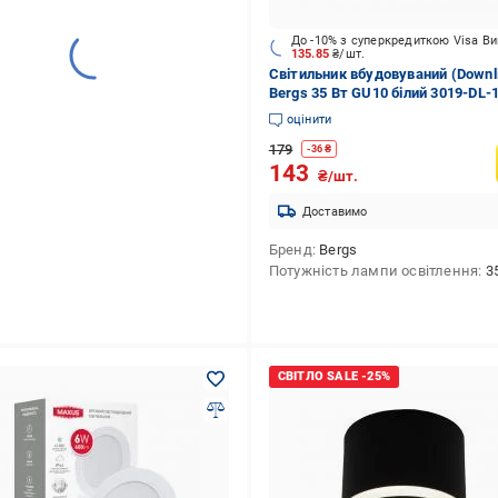
До -10% з суперкредиткою Visa В
135.85
₴/шт.
Світильник вбудовуваний (Downli
Bergs 35 Вт GU10 білий 3019-DL-1
оцінити
179
-
36
₴
143
₴/шт.
Доставимо
Бренд
Bergs
Потужність лампи освітлення
3