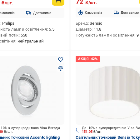
72
5
₴/шт.
₴/шт.
Cамовивіз
Доставимо
амовивіз
Доставимо
д
Philips
Бренд
Sensio
ність лампи освітлення
5.5
Діаметр
11.8
овий потік
550
Потужність лампи освітлення
9
світіння
нейтральний
-10% з суперкредиткою Visa Вигода
До -10% з суперкредиткою Visa В
.30
₴/шт.
151.05
₴/шт.
ьник точковий Accento lighting
Світильник точковий Sensio Tok