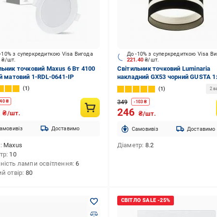
-10% з суперкредиткою Visa Вигода
До -10% з суперкредиткою Visa В
2
₴/шт.
221.40
₴/шт.
льник точковий Maxus 6 Вт 4100
Світильник точковий Luminaria
ий матовий 1-RDL-0641-IP
накладний GX53 чорний GUSTA 
BLACK
1
1
2 в
349
40
₴
-
103
₴
0
246
₴/шт.
₴/шт.
амовивіз
Доставимо
Cамовивіз
Доставимо
д
Maxus
Діаметр
8.2
тр
10
ність лампи освітлення
6
ий отвір
80