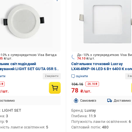
-10% з суперкредиткою Visa Вигода
До -10% з суперкредиткою Visa В
.85
₴/шт.
74.10
₴/шт.
льник світлодіодний
Світильник точковий Luxray
вуваний LIGHT SET GUTA 05R 5
LX464RKP-06 LED 6 Вт 6400 К хо
D-модуль 4500 К білий
нити
оцінити
2 варіанти
3 в
104.16
6
₴
-
26.16
₴
78
₴/шт.
₴/шт.
оставимо
Cамовивіз
Доставимо
д
LIGHT SET
Бренд
Luxray
на
3
Глибина
11.9
тр
9
Потужність лампи освітлення
6
ність лампи освітлення
5
Світловий потік
480