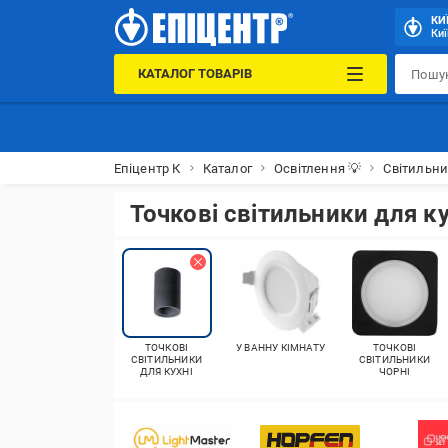
КИ
Киї
КАТАЛОГ ТОВАРІВ
Епіцентр К
Каталог
Освітлення 💡
Світильн
Точкові світильники для ку
ТОЧКОВІ
У ВАННУ КІМНАТУ
ТОЧКОВІ
СВІТИЛЬНИКИ
СВІТИЛЬНИКИ
ДЛЯ КУХНІ
ЧОРНІ