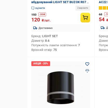
вбудовуваний LIGHT SET BUZOK R07 7
AC22 
Вт LED-модуль 4500 К білий
оцінити
2 варіанти
68
150
-
1
-
30
₴
54
120
₴/шт.
Д
Доставимо
Бренд
LIGHT SET
Брен
Діаметр
8.6
Діаме
Потужність лампи освітлення
7
Потуж
Врізний отвір
75
Врізн