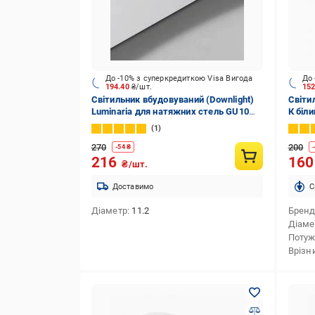
До -10% з суперкредиткою Visa Вигода
До 
194.40
₴/шт.
15
Світильник вбудовуваний (Downlight)
Світи
Luminaria для натяжних стель GU10
К біл
СВ16 ORB GU10
1
270
200
-
54
₴
-
216
16
₴/шт.
Доставимо
C
Діаметр
11.2
Брен
Діаме
Потуж
Врізн