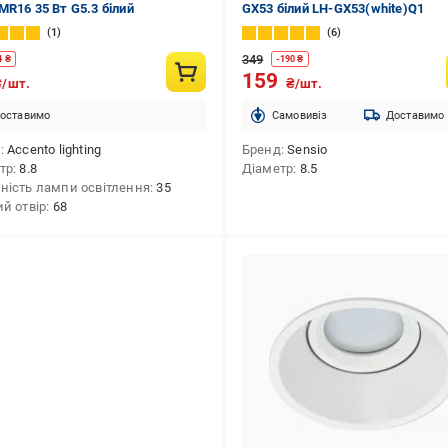
MR16 35 Вт G5.3 білий
GX53 білий LH-GX53(white)Q1
1
6
349
4
₴
-
190
₴
159
₴/шт.
₴/шт.
оставимо
Cамовивіз
Доставимо
д
Accento lighting
Бренд
Sensio
тр
8.8
Діаметр
8.5
ність лампи освітлення
35
ий отвір
68