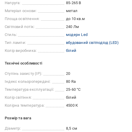
Напруга:
85-265 В
Матеріал основи:
метал
Площа освітлення:
до 10 кв.м
Світловий потік:
240 Лм
Стиль:
модерн Led
Тип лампи:
вбудований світлодіод (LED)
Колір виробника:
білий
Технічні особливості
Ступінь захисту (IP):
20
Індекс кольоропередачі:
80 Ra
Температура експлуатації:
25-60 °C
Колір світіння:
білий
Колірна температура:
4500 К
Розмір та вага
Діаметр:
8,5 см