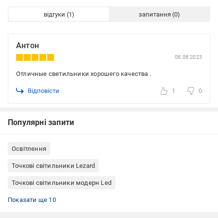
відгуки
запитання
Антон
08.08.2023
Отличные светильники хорошего качества .
Відповісти
1
0
Популярні запити
Освітлення
Точкові світильники Lezard
Точкові світильники модерн Led
Точкові світильники з вбудованими світлодіодами
Точкові світильники круглі
Точкові світильники вбудовувані
Точкові світильники для спальні
Точкові світильники для вітальні
Точкові світильники для дитячої
Точкові світильники для коридора
Світлодіодні світильники врізні
Точкові світильники для натяжної стелі
Точкові світильники білі
Показати ще 10