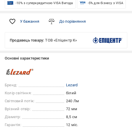
-10% з суперкредиткою VISA Вигода
-5% для бізнесу з VISA
У бажання
До порівняння
Продавець товару:
ТОВ «Епіцентр К»
Основні характеристики
Бренд:
Lezard
Колір світіння:
білий
Світловий потік:
240 Лм
Врізний отвір:
72 мм
Діаметр:
8,5 см
Гарантія:
12 міс.