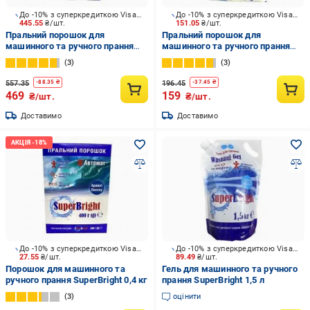
До -10% з суперкредиткою Visa Вигода
До -10% з суперкредиткою Visa Вигода
445.55
₴/шт.
151.05
₴/шт.
Пральний порошок для
Пральний порошок для
машинного та ручного прання
машинного та ручного прання
SuperBright 10 кг
SuperBright універсальний 3 кг
3
3
557.35
196.45
-
88.35
₴
-
37.45
₴
469
159
₴/шт.
₴/шт.
Доставимо
Доставимо
До -10% з суперкредиткою Visa Вигода
До -10% з суперкредиткою Visa Вигода
27.55
₴/шт.
89.49
₴/шт.
Порошок для машинного та
Гель для машинного та ручного
ручного прання SuperBright 0,4 кг
прання SuperBright 1,5 л
3
оцінити