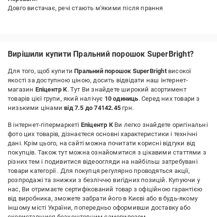
Довго вистачає, речі стають м'якими після прання
Вирішили купити Пральний порошок SuperBright?
Для того, щоб купити
Пральний порошок SuperBright
високої
якості за доступною ціною, досить відвідати наш інтернет-
магазин
Епіцентр К
. Тут Ви знайдете широкий асортимент
товарів цієї групи, який налічує
10 одиниць
. Серед них товари з
низькими цінами
від 7.5 до 74142.45
грн.
В інтернет-гіпермаркеті
Епіцентр К
Ви легко знайдете оригінальні
фото цих товарів, дізнаєтеся основні характеристики і технічні
дані. Крім цього, на сайті можна почитати корисні відгуки від
покупців. Також тут можна ознайомитися з цікавими статтями з
різних тем і подивитися відеоогляди на найбільш затребувані
товари категорії
. Для покупця регулярно проводяться акції,
розпродажі та знижки з безліччю вигідних позицій. Купуючи у
нас, Ви отримаєте сертифікований товар з офіційною гарантією
від виробника, зможете забрати його в Києві або в будь-якому
іншому місті України, попередньо оформивши доставку або
скориставшися безкоштовним самовивозом.