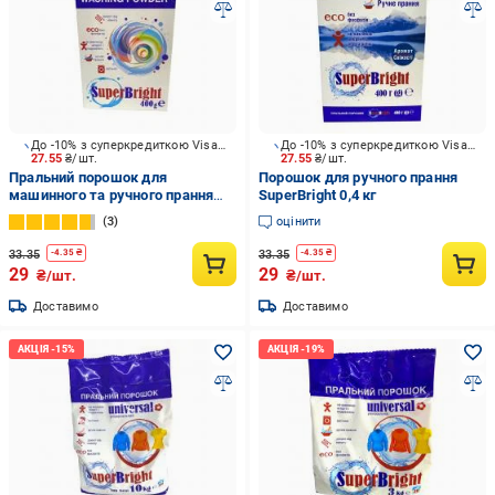
До -10% з суперкредиткою Visa Вигода
До -10% з суперкредиткою Visa Вигода
27.55
₴/шт.
27.55
₴/шт.
Пральний порошок для
Порошок для ручного прання
машинного та ручного прання
SuperBright 0,4 кг
SuperBright універсальний 0,4 кг
3
оцінити
33.35
33.35
-
4.35
₴
-
4.35
₴
29
29
₴/шт.
₴/шт.
Доставимо
Доставимо