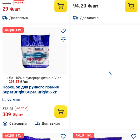
35.65
-
6.65
₴
94.20
₴/шт.
29
₴/шт.
Доставимо
Доставимо
До -10% з суперкредиткою Visa Вигода
293.55
₴/шт.
Порошок для ручного прання
SuperBright Super Bright 6 кг
оцінити
372.25
-
63.25
₴
309
₴/шт.
Cамовивіз
Доставимо