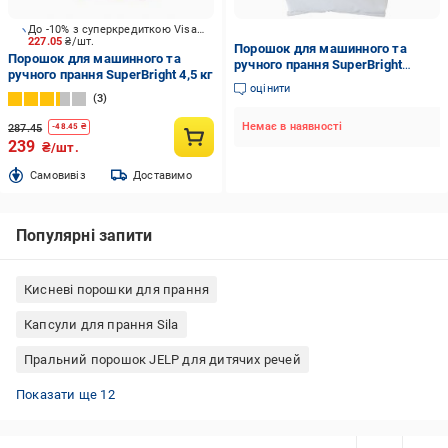
До -10% з суперкредиткою Visa Вигода
227.05
₴/шт.
Порошок для машинного та
Порошок для машинного та
ручного прання SuperBright
ручного прання SuperBright 4,5 кг
Універсальний 2 кг
оцінити
3
Немає в наявності
287.45
-
48.45
₴
239
₴/шт.
Cамовивіз
Доставимо
Популярні запити
Кисневі порошки для прання
Капсули для прання Sila
Пральний порошок JELP для дитячих речей
Пральний порошок L'Arbre Vert для дитячих речей
Гель для прання Chante Clair
Рідкий пральний порошок без запаху
Гель для прання Winni’s naturel
Dr. Beckmann серветки для прання
Пральний порошок Denkmit для білої білизни
Гель для прання гіпоалергенний
Гель для прання L'Arbre Vert
Капсули для прання Losk
Гель для прання Sonett
Гель для прання PROservice
Гель для прання Clean House
Показати ще 12