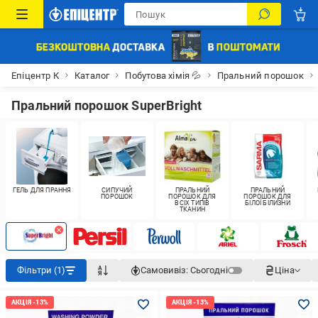
Епіцентр К
Каталог
Побутова хімія 💦
Пральний порошок
Пральний порошок SuperBright
ГЕЛЬ ДЛЯ ПРАННЯ
СИПУЧИЙ
ПРАЛЬНИЙ
ПРАЛЬНИЙ
ПОРОШОК
ПОРОШОК ДЛЯ
ПОРОШОК ДЛЯ
ВСІХ ТИПІВ
БІЛОЇ БІЛИЗНИ
ТКАНИН
Фільтри (1)
Самовивіз:
Сьогодні
Ціна