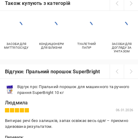
Також купують з категорій
ЗАСОБИ ДЛЯ
КОНДИЦІОНЕРИ
ТУАЛЕТНИЙ
ЗАСОБИ ДЛЯ
МИТТЯ ПОСУДУ
ДЛЯ БІЛИЗНИ
ПАПІР
ДОГЛЯДУ ЗА
УНІТАЗОМ
Відгуки: Пральний порошок SuperBright
Відгук про: Пральний порошок для машинного та ручного
прання SuperBright 10 кг
Людмила
06.01.2026
Випирає речі без залишків, запах освіжає весь одяг – приємно
здивована результатом.
Переваги: