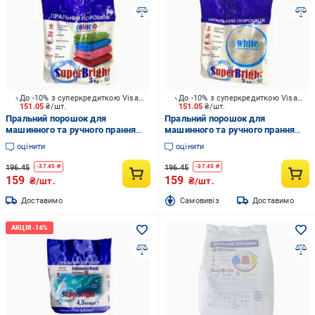
До -10% з суперкредиткою Visa Вигода
До -10% з суперкредиткою Visa Вигода
151.05
₴/шт.
151.05
₴/шт.
Пральний порошок для
Пральний порошок для
машинного та ручного прання
машинного та ручного прання
SuperBright для кольорових
SuperBright для білих речей 3 кг
оцінити
оцінити
речей 3 кг
196.45
196.45
-
37.45
₴
-
37.45
₴
159
159
₴/шт.
₴/шт.
Доставимо
Cамовивіз
Доставимо