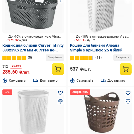
До -10% з суперкредиткою Visa Вигода
До -10% з суперкредиткою Visa Вигода
271.32
₴/шт.
510.15
₴/шт.
Кошик для білизни Curver Infinity
Кошик для білизни Алеана
590x390x270 мм 40 л темно-
Simple з кришкою 25 л білий
сірий
5
11
3 варіанти
3 варіанти
312
-
26.40
₴
537
₴/шт.
285.60
₴/шт.
Cамовивіз
Доставимо
Cамовивіз
Доставимо