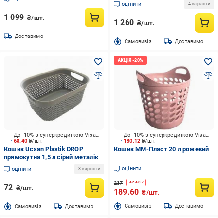
оцінити
4 варіанти
1 099
₴/шт.
1 260
₴/шт.
Доставимо
Cамовивіз
Доставимо
До -10% з суперкредиткою Visa Вигода
До -10% з суперкредиткою Visa Вигода
68.40
₴/шт.
180.12
₴/шт.
Кошик Ucsan Plastik DROP
Кошик ММ-Пласт 20 л рожевий
прямокутна 1,5 л сірий металік
оцінити
оцінити
3 варіанти
237
-
47.40
₴
72
₴/шт.
189.60
₴/шт.
Cамовивіз
Доставимо
Cамовивіз
Доставимо