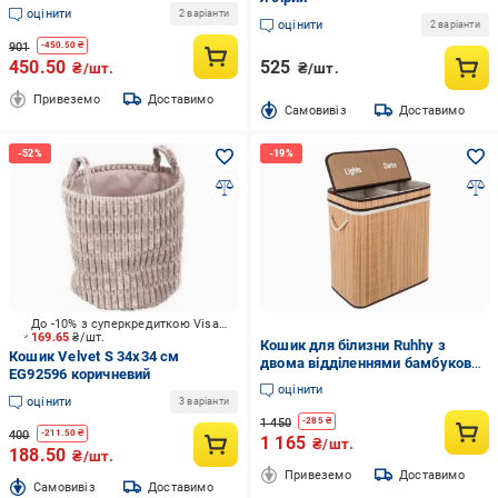
оцінити
2 варіанти
оцінити
2 варіанти
901
-
450.50
₴
450.50
525
₴/шт.
₴/шт.
Привеземо
Доставимо
Cамовивіз
Доставимо
До -10% з суперкредиткою Visa Вигода
169.65
₴/шт.
Кошик для білизни Ruhhy з
Кошик Velvet S 34x34 см
двома відділеннями бамбуковий
EG92596 коричневий
100 л (24269)
оцінити
оцінити
3 варіанти
1 450
-
285
₴
400
-
211.50
₴
1 165
₴/шт.
188.50
₴/шт.
Привеземо
Доставимо
Cамовивіз
Доставимо