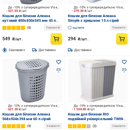
До -10% з суперкредиткою Visa Вигода
До -10% з суперкредиткою Visa Вигода
521.55
₴/шт.
279.30
₴/шт.
Кошик для білизни Алеана
Кошик для білизни Алеана
кутовий 400х400х545 мм 45 л
Simple з кришкою 15 л сірий
сірий
5
оцінити
5 варіантів
3 варіанти
549
294
₴/шт.
₴/шт.
Cамовивіз
Доставимо
Доставимо
До -10% з суперкредиткою Visa Вигода
До -10% з суперкредиткою Visa Вигода
621.30
₴/шт.
1 504.80
₴/шт.
Кошик для білизни Алеана
Кошик для білизни RIO
568х504х394 мм 60 л сірий
подвійний універсальний TWINS
561х342х589 мм 80 л бежевий/
9
2
4 варіанти
2 варіанти
сірий