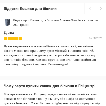
Відгуки: Кошики для білизни
Відгук про: Кошик для білизни Алеана Simple з кришкою
25 л граніт
Діана
06.08.2026
Дуже задоволена покупкою! Кошик компактний, не займає
багато місця, але при цьому дуже місткий. Пластик якісний,
виглядає стильно й акуратно, а отвори забезпечують хорошу
вентиляцію білизни. Кришка зручна, все виглядає охайно. За
свою ціну – чудовий варіант. Рекомендую!
Переваги:
Не займає багато місця, дуже місткий
Недоліки:
Чому варто купити кошик для білизни в Епіцентрі
Немає
В інтернет-магазині Епіцентр представлений великий каталог
кошиків для білизни в ванну кімнату або шафа за доступною
ціною в Інтернеті. У нас Ви легко підберете розмір, форму і колір,