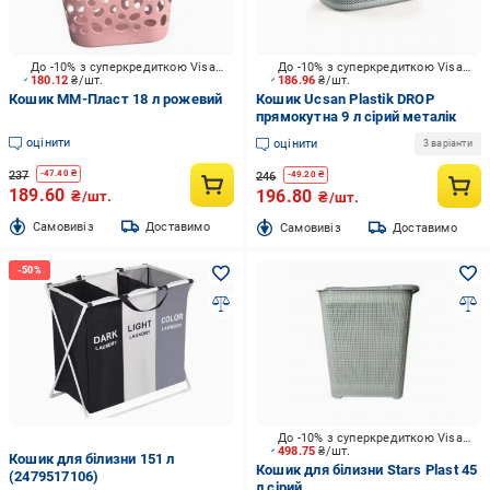
До -10% з суперкредиткою Visa Вигода
До -10% з суперкредиткою Visa Вигода
180.12
₴/шт.
186.96
₴/шт.
Кошик ММ-Пласт 18 л рожевий
Кошик Ucsan Plastik DROP
прямокутна 9 л сірий металік
оцінити
оцінити
3 варіанти
237
-
47.40
₴
246
-
49.20
₴
189.60
196.80
₴/шт.
₴/шт.
Cамовивіз
Доставимо
Cамовивіз
Доставимо
До -10% з суперкредиткою Visa Вигода
498.75
₴/шт.
Кошик для білизни 151 л
Кошик для білизни Stars Plast 45
(2479517106)
л сірий