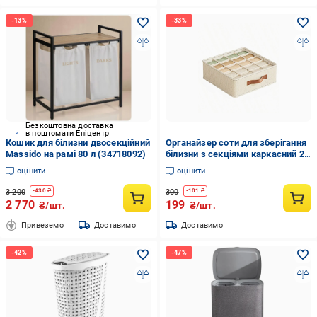
Безкоштовна доставка
в поштомати Епіцентр
Кошик для білизни двосекційний
Органайзер соти для зберігання
Massido на рамі 80 л (34718092)
білизни з секціями каркасний 20
відділень 32х32х11 см Бежевий
оцінити
оцінити
(60093)
3 200
300
-
430
₴
-
101
₴
2 770
199
₴/шт.
₴/шт.
Привеземо
Доставимо
Доставимо