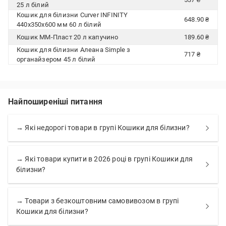
25 л білий
Кошик для білизни Curver INFINITY
648.90 ₴
440x350x600 мм 60 л білий
Кошик ММ-Пласт 20 л капучино
189.60 ₴
Кошик для білизни Алеана Simple з
717 ₴
органайзером 45 л білий
Найпоширеніші питання
→ Які недорогі товари в групі Кошики для білизни?
→ Які товари купити в 2026 році в групі Кошики для
білизни?
→ Товари з безкоштовним самовивозом в групі
Кошики для білизни?