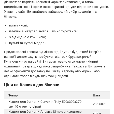
дізнаєтеся вартість і основні характеристиками, а також
подивіться фото і прочитаєте корисні відгуки від наших покупців.
У нас на сайті Ви знайдете найширший вибір кошиків під
білизну:
пластикові;
плетені з натурального і штучного ротанга;
з відкидною кришкою;
вузькі та кутові моделі.
Представлені товари відмінно підійдуть в будь-який інтер'єр
ванної і допоможуть позбутися від гори брудних речей.
Купуючи у нас на сайті, Ви гарантовано отримаєте якісний
офіційний товар від надійного виробника. Також тут Ви можете
легко оформити доставку по Києву, Харкову або Україні, або
отримати товар в будь-якій точці видачі.
Ціни на Кошики для білизни
Товар
Ціна
Кошик для білизни Curver Infinity 590x390x270
285.60 ₴
мм 40 л темно-сірий
Кошик для білизни Алеана Simple з кришкою
537 ₴