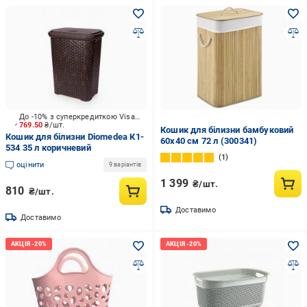
До -10% з суперкредиткою Visa Вигода
769.50
₴/шт.
Кошик для білизни бамбуковий
Кошик для білизни Diomedea К1-
60х40 см 72 л (300341)
534 35 л коричневий
1
оцінити
9 варіантів
1 399
₴/шт.
810
₴/шт.
Доставимо
Доставимо