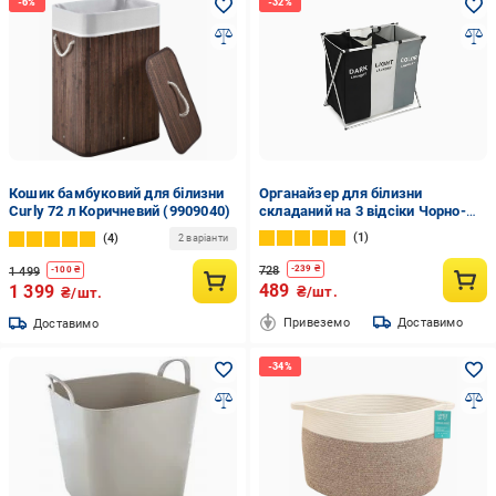
Кошик бамбуковий для білизни
Органайзер для білизни
Curly 72 л Коричневий (9909040)
складаний на 3 відсіки Чорно-
білий (62138210)
1
4
2 варіанти
728
-
239
₴
1 499
-
100
₴
489
1 399
₴/шт.
₴/шт.
Привеземо
Доставимо
Доставимо