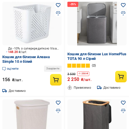
До -10% з суперкредиткою Visa Вигода
148.20
₴/шт.
Кошик для білизни Lux HomePlus
Кошик для білизни Алеана
TOTA 90 л Сірий
Simple 10 л білий
2
оцінити
3 варіанти
3 500
-
1 250
₴
2 250
156
₴/шт.
₴/шт.
Привеземо
Доставимо
Доставимо