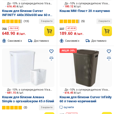
До -10% з суперкредиткою Visa Вигода
До -10% з суперкредиткою Visa Вигода
616.45
₴/шт.
180.12
₴/шт.
Кошик для білизни Curver
Кошик ММ-Пласт 20 л капучино
INFINITY 440x350x600 мм 60 л
білий
13
5
3 варіанти
2 варіанти
705
237
-
56.10
₴
-
47.40
₴
648.90
189.60
₴/шт.
₴/шт.
Cамовивіз
Доставимо
Cамовивіз
Доставимо
До -10% з суперкредиткою Visa Вигода
До -10% з суперкредиткою Visa Вигода
681.15
₴/шт.
616.45
₴/шт.
Кошик для білизни Алеана
Кошик для білизни Curver Infinity
Simple з органайзером 45 л білий
60 л темно-коричневий
оцінити
2
3 варіанти