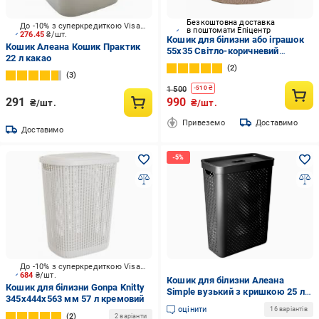
Безкоштовна доставка
До -10% з суперкредиткою Visa Вигода
в поштомати Епіцентр
276.45
₴/шт.
Кошик для білизни або іграшок
Кошик Алеана Кошик Практик
55х35 Світло-коричневий
22 л какао
(12032024)
2
3
1 500
-
510
₴
291
990
₴/шт.
₴/шт.
Привеземо
Доставимо
Доставимо
До -10% з суперкредиткою Visa Вигода
684
₴/шт.
Кошик для білизни Алеана
Кошик для білизни Gonpa Knitty
Simple вузький з кришкою 25 л
345х444х563 мм 57 л кремовий
Чорний (171037)
оцінити
16 варіантів
2
2 варіанти