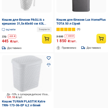
Кошик для білизни PAGLIA з
Кошик для білизни Lux HomePlus
кришкою 31,5x40x60 см 43L
TOTA 50 л Сірий
Молочний (4126)
1
оцінити
3 варіанти
3 500
-
1 650
₴
770
-
325
₴
1 850
445
₴/шт.
₴/шт.
Привеземо
Доставимо
Доставимо
До -10% з суперкредиткою Visa Вигода
131.10
₴/шт.
Кошик TURAN PLASTIK Katre
TRN-173-06-EP 6,2 л білий