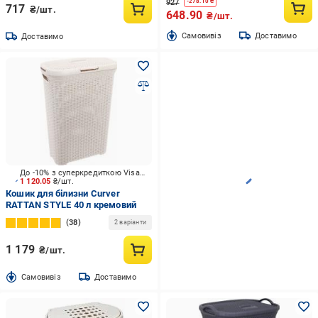
927
-
278.10
₴
717
₴/шт.
648.90
₴/шт.
Cамовивіз
Доставимо
Доставимо
До -10% з суперкредиткою Visa Вигода
1 120.05
₴/шт.
Кошик для білизни Curver
RATTAN STYLE 40 л кремовий
38
2 варіанти
1 179
₴/шт.
Cамовивіз
Доставимо