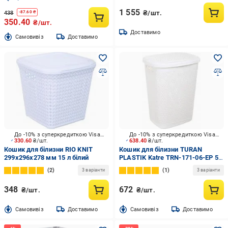
1 555
₴/шт.
438
-
87.60
₴
350.40
₴/шт.
Доставимо
Cамовивіз
Доставимо
До -10% з суперкредиткою Visa Вигода
До -10% з суперкредиткою Visa Вигода
330.60
₴/шт.
638.40
₴/шт.
Кошик для білизни RIO KNIT
Кошик для білизни TURAN
299х296х278 мм 15 л білий
PLASTIK Katre TRN-171-06-EP 55
л білий
2
1
3 варіанти
3 варіанти
348
672
₴/шт.
₴/шт.
Cамовивіз
Доставимо
Cамовивіз
Доставимо