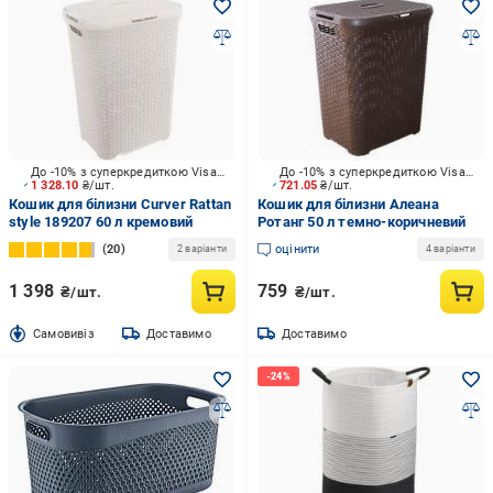
До -10% з суперкредиткою Visa Вигода
До -10% з суперкредиткою Visa Вигода
1 328.10
₴/шт.
721.05
₴/шт.
Кошик для білизни Curver Rattan
Кошик для білизни Алеана
style 189207 60 л кремовий
Ротанг 50 л темно-коричневий
20
оцінити
2 варіанти
4 варіанти
1 398
759
₴/шт.
₴/шт.
Cамовивіз
Доставимо
Доставимо