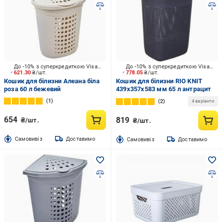
До -10% з суперкредиткою Visa Вигода
До -10% з суперкредиткою Visa Вигода
621.30
₴/шт.
778.05
₴/шт.
Кошик для білизни Алеана біла
Кошик для білизни RIO KNIT
роза 60 л бежевий
439х357х583 мм 65 л антрацит
1
2
4 варіанти
654
819
₴/шт.
₴/шт.
Cамовивіз
Доставимо
Cамовивіз
Доставимо