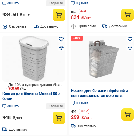
сірий
см Темно-сірий (33352731)
оцінити
оцінити
3 варіанти
860
-
26
₴
934.50
₴/шт.
834
₴/шт.
Привеземо
Доставимо
Cамовивіз
Доставимо
До -10% з суперкредиткою Visa Вигода
900.60
₴/шт.
Кошик для білизни підвісний з
Кошик для білизни Mazzei 55 л
вентиляційною сіткою для
білий
пральної та сушильної машини
оцінити
Світло-сірий (LB-STORE-GY)
оцінити
3 варіанти
499
-
200
₴
299
948
₴/шт.
₴/шт.
Доставимо
Доставимо