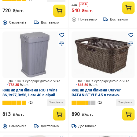
570
-
30
₴
720
540
₴/шт.
₴/шт.
Привеземо
Доставимо
Cамовивіз
Доставимо
До -10% з суперкредиткою Visa Вигода
До -10% з суперкредиткою Visa Вигода
772.35
₴/шт.
845.50
₴/шт.
Кошик для білизни RIO Twins
Кошик для білизни Curver
36,1х27,3х58,1 см 40 л сірий
RATAN STYLE 45 л темно-
коричневий
2
2
3 варіанти
2 варіанти
813
890
₴/шт.
₴/шт.
Cамовивіз
Доставимо
Доставимо