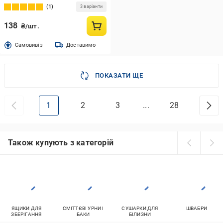
1
3 варіанти
138
₴/шт.
Cамовивіз
Доставимо
ПОКАЗАТИ ЩЕ
1
2
3
...
28
Також купують з категорій
ЯЩИКИ ДЛЯ
СМІТТЄВІ УРНИ І
СУШАРКИ ДЛЯ
ШВАБРИ
ЗБЕРІГАННЯ
БАКИ
БІЛИЗНИ