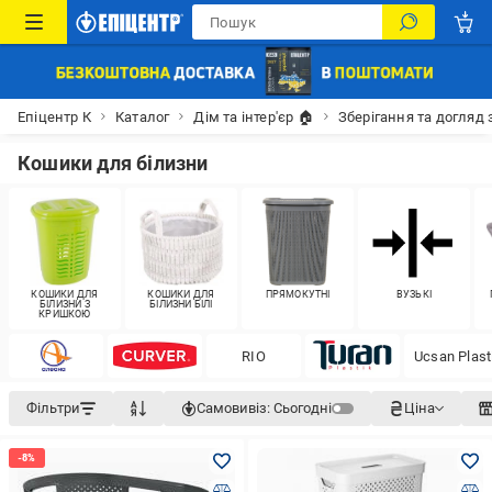
Епіцентр К
Каталог
Дім та інтер'єр 🏠
Зберігання та догляд 
Кошики для білизни
КОШИКИ ДЛЯ
КОШИКИ ДЛЯ
ПРЯМОКУТНІ
ВУЗЬКІ
БІЛИЗНИ З
БІЛИЗНИ БІЛІ
КРИШКОЮ
RIO
Ucsan Plast
Фільтри
Самовивіз:
Сьогодні
Ціна