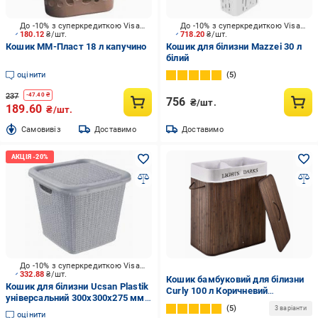
До -10% з суперкредиткою Visa Вигода
До -10% з суперкредиткою Visa Вигода
180.12
₴/шт.
718.20
₴/шт.
Кошик ММ-Пласт 18 л капучино
Кошик для білизни Mazzei 30 л
білий
оцінити
5
237
-
47.40
₴
756
₴/шт.
189.60
₴/шт.
Cамовивіз
Доставимо
Доставимо
До -10% з суперкредиткою Visa Вигода
332.88
₴/шт.
Кошик бамбуковий для білизни
Кошик для білизни Ucsan Plastik
Curly 100 л Коричневий
універсальний 300х300х275 мм
(9909054)
5
15 л сірий
3 варіанти
оцінити