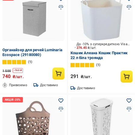
До -10% з суперкредиткою Visa Вигода
276.45
₴/шт.
Органайзер для речей Luminaria
Кошик Алеана Кошик Практик
Ecospace (29180080)
22 л біла троянда
1
1
1 500
-
760
₴
740
291
₴/шт.
₴/шт.
Привеземо
Доставимо
Доставимо