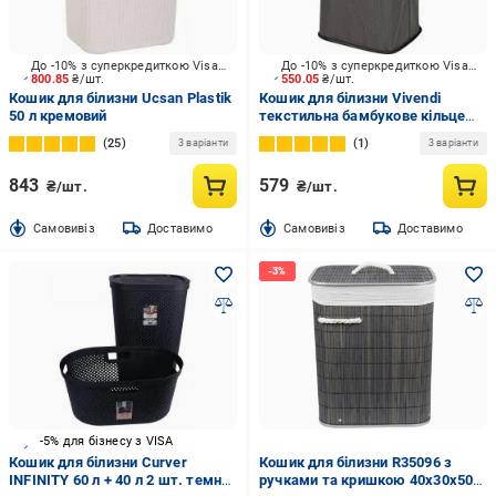
До -10% з суперкредиткою Visa Вигода
До -10% з суперкредиткою Visa Вигода
800.85
₴/шт.
550.05
₴/шт.
Кошик для білизни Ucsan Plastik
Кошик для білизни Vivendi
50 л кремовий
текстильна бамбукове кільце
580х330х330 мм темно-сірий
25
1
3 варіанти
3 варіанти
843
579
₴/шт.
₴/шт.
Cамовивіз
Доставимо
Cамовивіз
Доставимо
-5% для бізнесу з VISA
Кошик для білизни Curver
Кошик для білизни R35096 з
INFINITY 60 л + 40 л 2 шт. темно-
ручками та кришкою 40х30х50