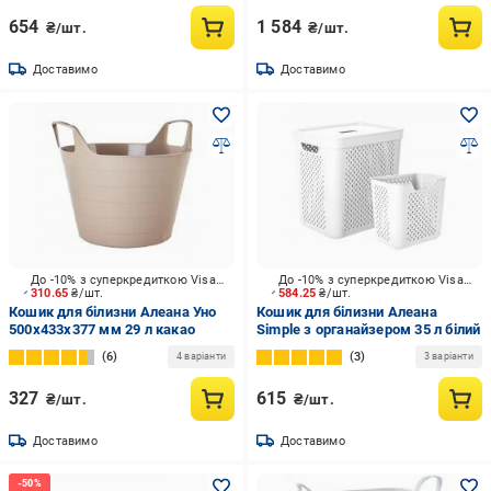
654
1 584
₴/шт.
₴/шт.
Доставимо
Доставимо
До -10% з суперкредиткою Visa Вигода
До -10% з суперкредиткою Visa Вигода
310.65
₴/шт.
584.25
₴/шт.
Кошик для білизни Алеана Уно
Кошик для білизни Алеана
500х433х377 мм 29 л какао
Simple з органайзером 35 л білий
6
3
4 варіанти
3 варіанти
327
615
₴/шт.
₴/шт.
Доставимо
Доставимо