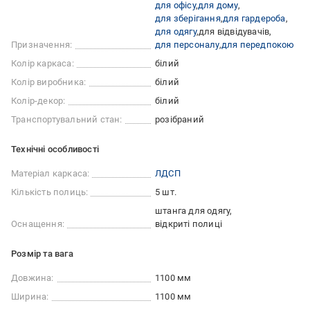
для офісу
для дому
для зберігання
для гардероба
для одягу
для відвідувачів
Призначення:
для персоналу
для передпокою
Колір каркаса:
білий
Колір виробника:
білий
Колір-декор:
білий
Транспортувальний стан:
розібраний
Технічні особливості
Матеріал каркаса:
ЛДСП
Кількість полиць:
5 шт.
штанга для одягу
Оснащення:
відкриті полиці
Розмір та вага
Довжина:
1100 мм
Ширина:
1100 мм