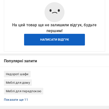
На цей товар ще не залишили відгук, будьте
першим!
НАПИСАТИ ВІДГУК
Популярні запити
Недорогі шафи
Меблі для дому
Меблі для передпокою
Шафи Doros
Шафи для передпокою
Шафа гардеробні
Шафи для гардероба
Шафи для одягу
Шафи ЛДСП
Шафи для квартири
Шафи для дому
Шафи для офісу
Шафи для зберігання
Шафи для персоналу
Показати ще 11