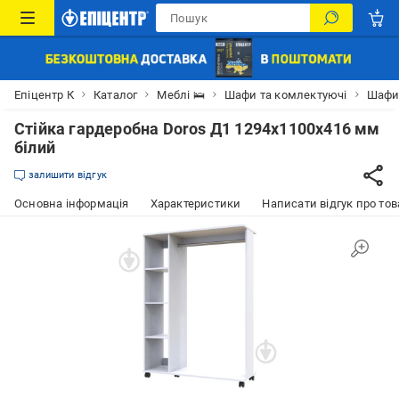
Епіцентр К
Каталог
Меблі 🛌
Шафи та комлектуючі
Шаф
Стійка гардеробна Doros Д1 1294х1100х416 мм
білий
залишити відгук
Основна інформація
Характеристики
Написати відгук про тов