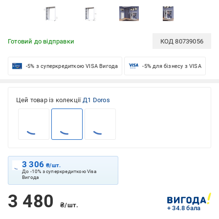
Готовий до відправки
КОД
80739056
-5% з суперкредиткою VISA Вигода
-5% для бізнесу з VISA
Цей товар із колекції
Д1 Doros
3 306
₴/шт.
До -10% з суперкредиткою Visa
Вигода
3 480
₴/шт.
+ 34.8 бала