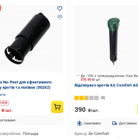
До -10% з суперкредиткою Visa В
370.50
₴/шт.
а No-Pest для ефективного
Відлякувач кротів Air Comfort A
 кротів та полівок (00242)
нити
2
190
₴
390
0
₴/шт.
₴/шт.
оставимо
Cамовивіз
Доставимо
а-виробник
Польща
Бренд
Air Comfort