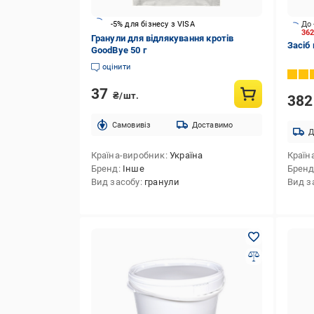
-5% для бізнесу з VISA
До 
36
Гранули для відлякування кротів
Засіб 
GoodBye 50 г
оцінити
37
₴/шт.
38
Cамовивіз
Доставимо
Д
Країна-виробник
Україна
Країн
Бренд
Інше
Брен
Вид засобу
гранули
Вид з