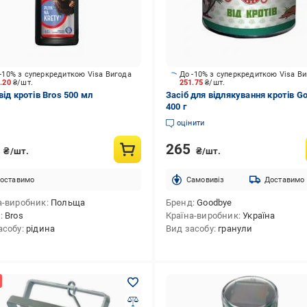
-10% з суперкредиткою Visa Вигода
До -10% з суперкредиткою Visa В
0.20
₴/шт.
251.75
₴/шт.
від кротів Bros 500 мл
Засіб для відлякування кротів G
400 г
оцінити
6
265
₴/шт.
₴/шт.
оставимо
Cамовивіз
Доставимо
а-виробник
Польща
Бренд
Goodbye
д
Bros
Країна-виробник
Україна
асобу
рідина
Вид засобу
гранули