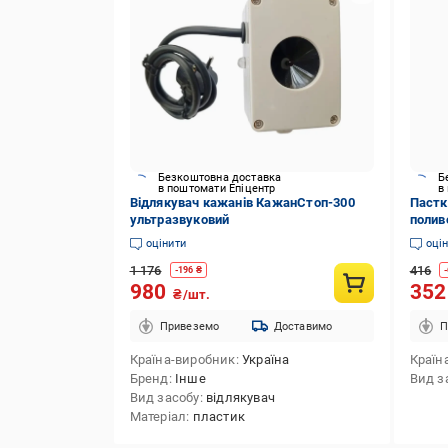
Безкоштовна доставка
Б
в поштомати Епіцентр
в
Відлякувач кажанів КажанСтоп-300
Пастк
ультразвуковий
полив
гризу
оцінити
оці
1 176
416
-
196
₴
-
980
35
₴/шт.
Привеземо
Доставимо
П
Країна-виробник
Україна
Країн
Бренд
Інше
Вид з
Вид засобу
відлякувач
Матеріал
пластик