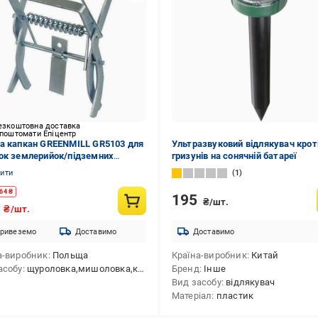
езкоштовна доставка
 поштомати Епіцентр
а капкан GREENMILL GR5103 для
Ультразвуковий відлякувач кроті
ок землерийок/підземних
гризунів на сонячній батареї
нів 60х100х135 мм
нити
1
64
₴
195
₴/шт.
2
₴/шт.
ривеземо
Доставимо
Доставимо
а-виробник
Польща
Країна-виробник
Китай
асобу
щуроловка,мишоловка,капкан,пастка
Бренд
Інше
Вид засобу
відлякувач
Матеріал
пластик