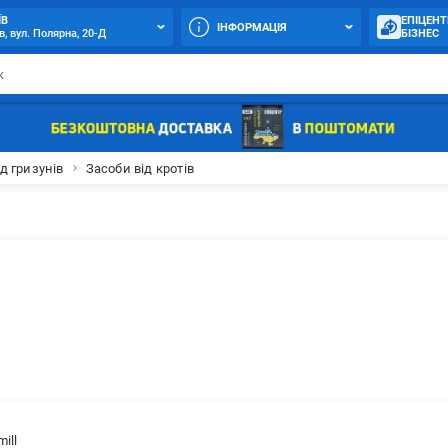
ЇВ
ЕПІЦЕНТ
ІНФОРМАЦІЯ
в, вул. Полярна, 20-Д
БІЗНЕС
д гризунів
Засоби від кротів
ill