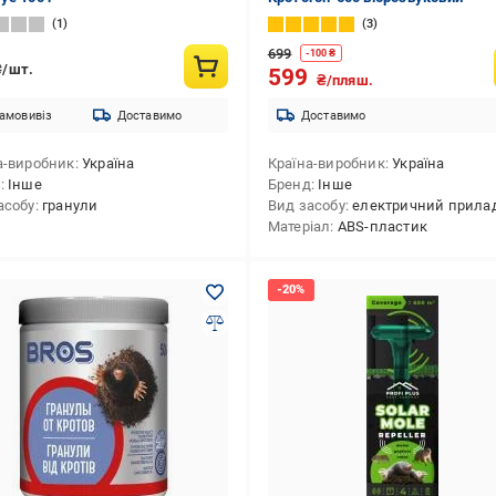
1
3
699
-
100
₴
₴/шт.
599
₴/пляш.
амовивіз
Доставимо
Доставимо
а-виробник
Україна
Країна-виробник
Україна
д
Інше
Бренд
Інше
асобу
гранули
Вид засобу
електричний прилад,відля
Матеріал
ABS-пластик