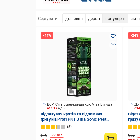
Сортувати
дешевші
дорогі
популярні
акції
До -10% з суперкредиткою Visa Вигода
До 
419.14
₴/шт.
69
Відлякувач кротів та підземних
Відля
гризунів Profi Plus Ultra Sonic Pest
гризун
Control електронний
Contro
5
519
975
-
77.80
₴
-