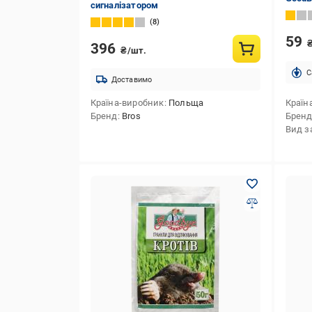
сигналізатором
8
59
396
₴/шт.
C
Доставимо
Країна-виробник
Польща
Країн
Бренд
Bros
Брен
Вид з