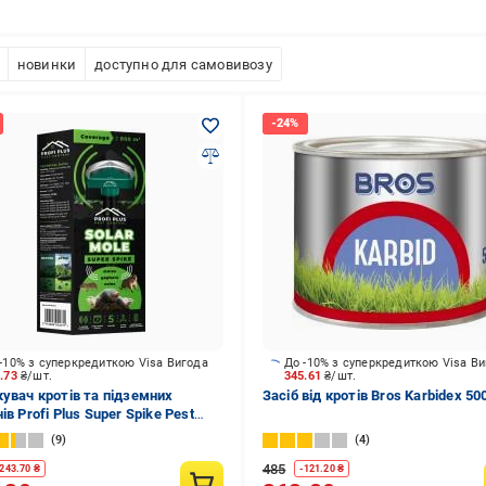
новинки
доступно для самовивозу
-10% з суперкредиткою Visa Вигода
До -10% з суперкредиткою Visa В
4.73
₴/шт.
345.61
₴/шт.
кувач кротів та підземних
Засіб від кротів Bros Karbidex 500
ів Profi Plus Super Spike Pest
l на сонячній батареї
9
4
485
243.70
₴
-
121.20
₴