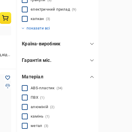
(6)
електричний прилад
(9)
капкан
(3)
мишоловка
паста
пастка
пристрій на сонячній батареї
рідина
щуроловка
(1)
(2)
(7)
(2)
(2)
(12)
показати всі
Країна-виробник
Бельгія
(3)
кувач
Гарантія міс.
Китай
(40)
Польща
(17)
Матеріал
Словаччина
(1)
Україна
ABS-пластик
(14)
(34)
Швейцарія
(1)
показати всі
ПВХ
(1)
алюміній
(2)
камінь
(1)
метал
(3)
оцинкована сталь
пластик
(18)
(2)