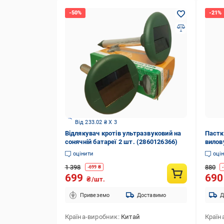
Від 233.02 ₴ X 3
Відлякувач кротів ультразвуковий на
Пастк
сонячній батареї 2 шт. (2860126366)
вилову
оцінити
оці
1 398
880
-
699
₴
-
699
69
₴/шт.
Привеземо
Доставимо
Д
Країна-виробник
Китай
Країн