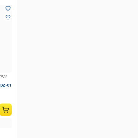
игода
GDZ-01