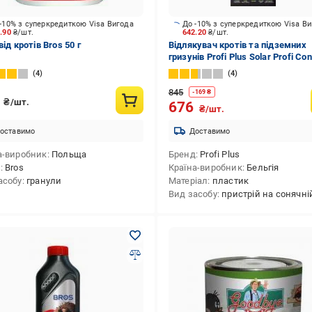
-10% з суперкредиткою Visa Вигода
До -10% з суперкредиткою Visa В
2.90
₴/шт.
642.20
₴/шт.
від кротів Bros 50 г
Відлякувач кротів та підземних
гризунів Profi Plus Solar Profi Con
сонячній батареї
4
4
845
-
169
₴
2
₴/шт.
676
₴/шт.
оставимо
Доставимо
а-виробник
Польща
Бренд
Profi Plus
д
Bros
Країна-виробник
Бельгія
асобу
гранули
Матеріал
пластик
Вид засобу
пристрій на сонячній ба