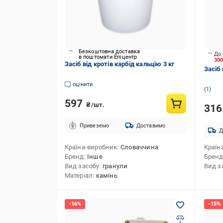
Безкоштовна доставка
До 
в поштомати Епіцентр
30
Засіб від кротів карбід кальцію 3 кг
Засіб 
оцінити
1
597
₴/шт.
31
Привеземо
Доставимо
Д
Країна-виробник
Словаччина
Країн
Бренд
Інше
Брен
Вид засобу
гранули
Вид з
Матеріал
камінь