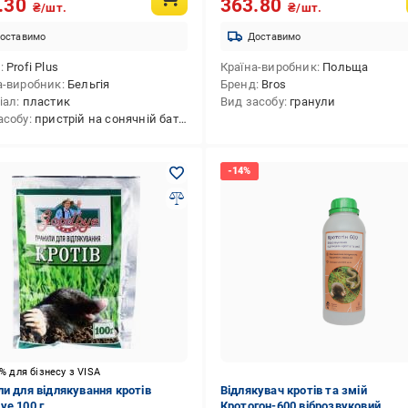
.30
363.80
₴/шт.
₴/шт.
оставимо
Доставимо
д
Profi Plus
Країна-виробник
Польща
а-виробник
Бельгія
Бренд
Bros
іал
пластик
Вид засобу
гранули
асобу
пристрій на сонячній батареї
5% для бізнесу з VISA
ли для відлякування кротів
Відлякувач кротів та змій
ye 100 г
Кротогон-600 віброзвуковий