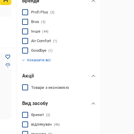
Бренди
Profi Plus
(3)
Bros
(5)
Інше
(44)
Air Comfort
(1)
Goodbye
(1)
Antimosquito
Bradas
Garden Pro
Greenmill
RIAS
Rapax
SONIC
Solar
Swissinno
TORNADO
UKC
Verk Group
Агромаксі
(1)
(1)
(2)
(1)
(1)
(2)
(4)
(2)
(1)
(2)
(2)
(1)
(2)
показати всі
Акції
Товари з економією
Вид засобу
брикет
(2)
відлякувач
(46)
гранули