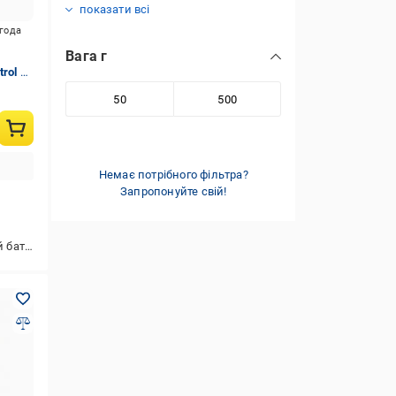
показати всі
игода
Вага г
trol на
Немає потрібного фільтра?
Запропонуйте свій!
тареї