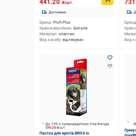
441.20
731
₴/шт.
Доставимо
Д
Бренд
Profi Plus
Брен
Країна-виробник
Бельгія
Країн
Матеріал
пластик
Матер
Вид засобу
відлякувач
Вид з
До -10% з суперкредиткою Visa Вигода
-
376.20
₴/шт.
Грану
Пастка для кротів BROS із
GoodB