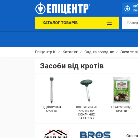
КИ
Киї
КАТАЛОГ ТОВАРІВ
Епіцентр К
Каталог
Сад та город 🏡
Захист ві
Засоби від кротів
ВІДЛЯКУВАЧ
ВІДЛЯКУВАЧІ
ГРАНУЛИ ВІД
КРОТІВ
КРОТІВ НА
КРОТІВ
СОНЯЧНИХ
БАТАРЕЯХ
Greenm