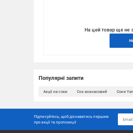
На цей товар ще не 
Н
Популярні запити
Акції на соки
Сок ананасовий
Соки Ya
Підписуйтесь, щоб дізнаватись першим
про акції та пропозиції