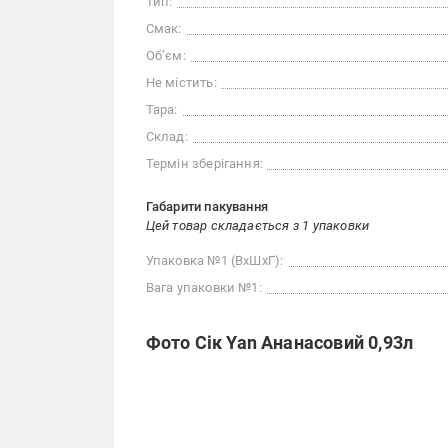
Тип:
Смак:
Об’єм:
Не містить:
Тара:
Склад:
Термін зберігання:
Габарити пакування
Цей товар складається з 1 упаковки
Упаковка №1 (ВхШхГ):
Вага упаковки №1:
Фото Сік Yan Ананасовий 0,93л