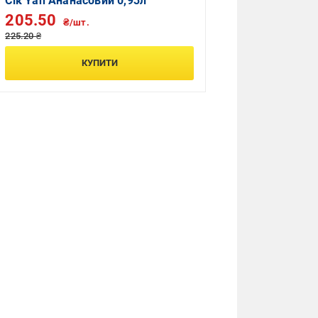
Сік Yan Ананасовий 0,93л
205.50
₴/шт.
225.20 ₴
КУПИТИ