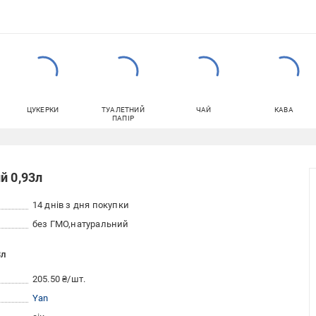
ЦУКЕРКИ
ТУАЛЕТНИЙ
ЧАЙ
КАВА
ПАПІР
й 0,93л
14 днів з дня покупки
без ГМО
натуральний
3л
205.50 ₴/шт.
Yan