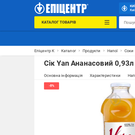
КИ
Киї
КАТАЛОГ ТОВАРІВ
Епіцентр К
Каталог
Продукти
Напої
Соки
Сік Yan Ананасовий 0,93л
Основна інформація
Характеристики
Нап