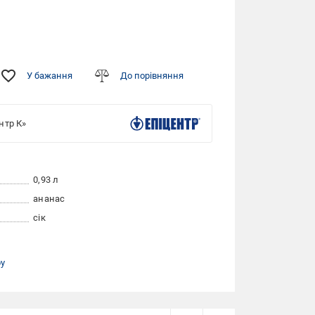
У бажання
До порівняння
нтр К»
0,93 л
ананас
сік
ру