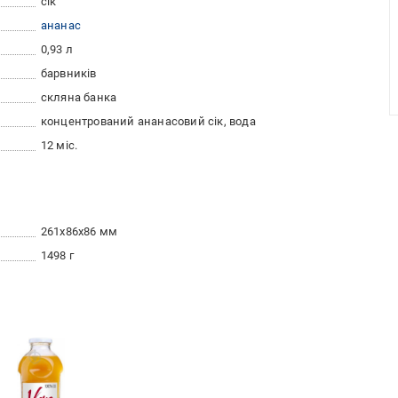
сік
ананас
0,93 л
барвників
скляна банка
концентрований ананасовий сік, вода
12 міс.
261x86x86 мм
1498 г