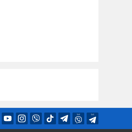
bot
bot