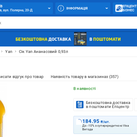
ЇВ
ЕПІЦЕНТ
ІНФОРМАЦІЯ
в, вул. Полярна, 20-Д
БІЗНЕС
Yan
Сік Yan Ананасовий 0,93л
исати відгук про товар
Наявність товару в магазинах (357)
В наявності
Безкоштовна доставка
в поштомати Епіцентр
184.95
₴/шт.
До -10% з суперкредиткою Visa
Вигода