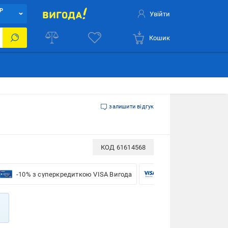
Р
Увійти
Кошик
залишити відгук
КОД
61614568
-10% з суперкредиткою VISA Вигода
-5% для бізнесу з VIS