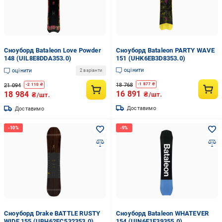
Сноуборд Bataleon Love Powder
Сноуборд Bataleon PARTY WAVE
148 (UIL8E8DDA353.0)
151 (UHK6EB3D8353.0)
оцінити
оцінити
2 варіанти
18 768
-
1 877
₴
21 094
-
2 110
₴
16 891
18 984
₴/шт.
₴/шт.
Доставимо
Доставимо
Сноуборд Drake BATTLE RUSTY
Сноуборд Bataleon WHATEVER
WIDE 155 (UBH62EC532353.0)
154 (UIN6E1E39355.0)