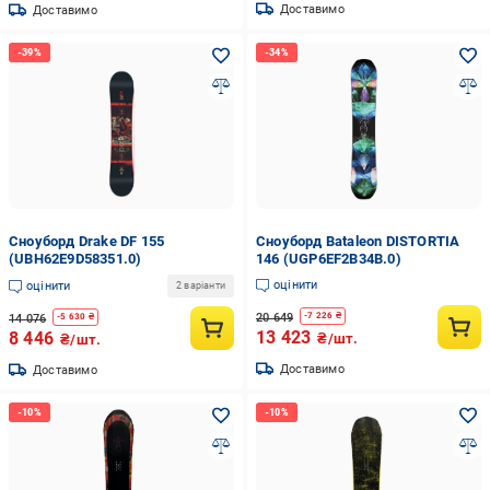
Доставимо
Доставимо
Сноуборд Drake DF 155
Сноуборд Bataleon DISTORTIA
(UBH62E9D58351.0)
146 (UGP6EF2B34B.0)
оцінити
оцінити
2 варіанти
20 649
-
7 226
₴
14 076
-
5 630
₴
13 423
8 446
₴/шт.
₴/шт.
Доставимо
Доставимо