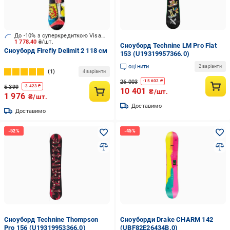
До -10% з суперкредиткою Visa Вигода
1 778.40
₴/шт.
Сноуборд Technine LM Pro Flat
Сноуборд Firefly Delimit 2 118 см
153 (U19319957366.0)
оцінити
2 варіанти
1
4 варіанти
26 003
-
15 602
₴
5 399
-
3 423
₴
10 401
₴/шт.
1 976
₴/шт.
Доставимо
Доставимо
Сноуборд Technine Thompson
Сноуборди Drake CHARM 142
Pro 156 (U19319953366.0)
(UBF82E26434B.0)