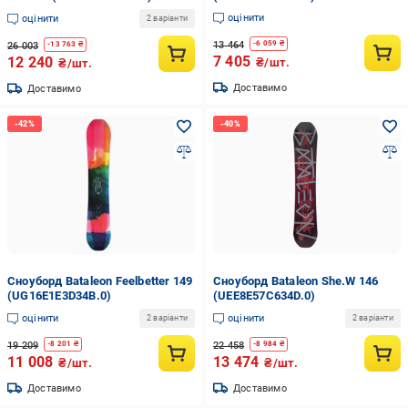
оцінити
оцінити
2 варіанти
13 464
-
6 059
₴
26 003
-
13 763
₴
7 405
12 240
₴/шт.
₴/шт.
Доставимо
Доставимо
Сноуборд Bataleon Feelbetter 149
Сноуборд Bataleon She.W 146
(UG16E1E3D34B.0)
(UEE8E57C634D.0)
оцінити
оцінити
2 варіанти
2 варіанти
19 209
22 458
-
8 201
₴
-
8 984
₴
11 008
13 474
₴/шт.
₴/шт.
Доставимо
Доставимо