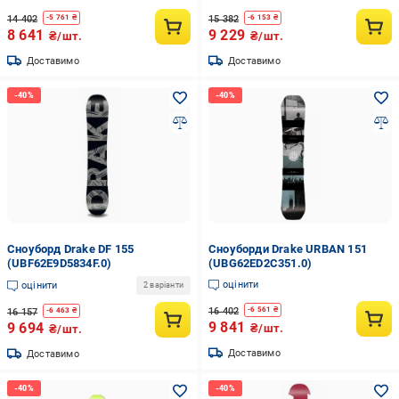
14 402
15 382
-
5 761
₴
-
6 153
₴
8 641
9 229
₴/шт.
₴/шт.
Доставимо
Доставимо
Сноуборд Drake DF 155
Сноуборди Drake URBAN 151
(UBF62E9D5834F.0)
(UBG62ED2C351.0)
оцінити
оцінити
2 варіанти
16 402
-
6 561
₴
16 157
-
6 463
₴
9 841
9 694
₴/шт.
₴/шт.
Доставимо
Доставимо