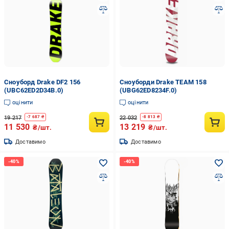
Сноуборд Drake DF2 156
Сноуборди Drake TEAM 158
(UBC62ED2D34B.0)
(UBG62ED8234F.0)
оцінити
оцінити
19 217
22 032
-
7 687
₴
-
8 813
₴
11 530
13 219
₴/шт.
₴/шт.
Доставимо
Доставимо