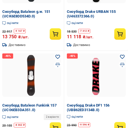
Сноуборд Bataleon g.w. 151
Сноуборд Drake URBAN 155
(UCK6E8DD534D.0)
(U463372366.0)
оцінити
оцінити
22 917
18 530
-
9 167
₴
-
7 412
₴
13 750
11 118
₴/шт.
₴/шт.
Доставимо
Доставимо
Сноуборд Bataleon Funkink 157
Сноуборд Drake DF1 156
(UC06EB3DA351.0)
(UBB62ED3134B.0)
оцінити
оцінити
2 варіанти
23 990
-
9 596
₴
20 155
-
8 062
₴