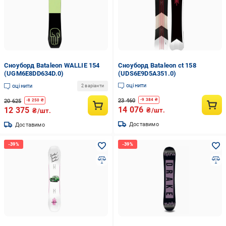
Сноуборд Bataleon WALLIE 154
Сноуборд Bataleon ct 158
(UGM6E8DD634D.0)
(UDS6E9D5A351.0)
оцінити
оцінити
2 варіанти
23 460
-
9 384
₴
20 625
-
8 250
₴
14 076
12 375
₴/шт.
₴/шт.
Доставимо
Доставимо