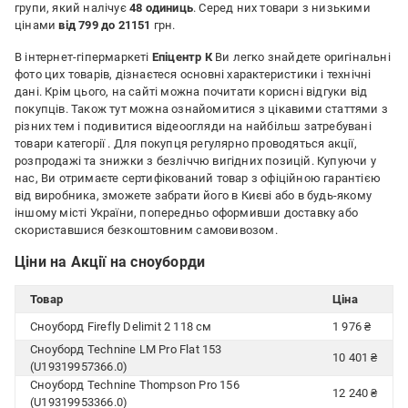
групи, який налічує
48 одиниць
. Серед них товари з низькими
цінами
від 799 до 21151
грн.
В інтернет-гіпермаркеті
Епіцентр К
Ви легко знайдете оригінальні
фото цих товарів, дізнаєтеся основні характеристики і технічні
дані. Крім цього, на сайті можна почитати корисні відгуки від
покупців. Також тут можна ознайомитися з цікавими статтями з
різних тем і подивитися відеоогляди на найбільш затребувані
товари категорії
. Для покупця регулярно проводяться акції,
розпродажі та знижки з безліччю вигідних позицій. Купуючи у
нас, Ви отримаєте сертифікований товар з офіційною гарантією
від виробника, зможете забрати його в Києві або в будь-якому
іншому місті України, попередньо оформивши доставку або
скориставшися безкоштовним самовивозом.
Ціни на Акції на сноуборди
Товар
Ціна
Сноуборд Firefly Delimit 2 118 см
1 976 ₴
Сноуборд Technine LM Pro Flat 153
10 401 ₴
(U19319957366.0)
Сноуборд Technine Thompson Pro 156
12 240 ₴
(U19319953366.0)