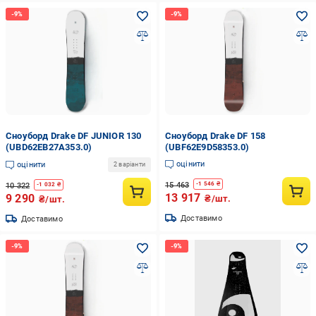
Сноуборд Drake DF JUNIOR 130
Сноуборд Drake DF 158
(UBD62EB27A353.0)
(UBF62E9D58353.0)
оцінити
оцінити
2 варіанти
15 463
-
1 546
₴
10 322
-
1 032
₴
13 917
9 290
₴/шт.
₴/шт.
Доставимо
Доставимо