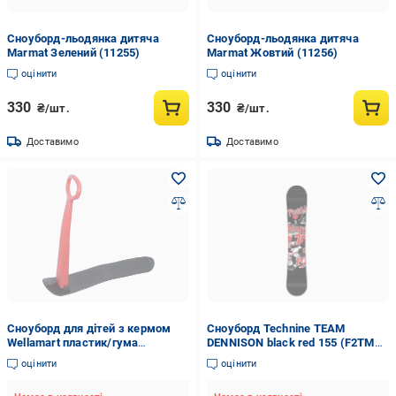
Сноуборд-льодянка дитяча
Сноуборд-льодянка дитяча
Marmat Зелений (11255)
Marmat Жовтий (11256)
оцінити
оцінити
330
330
₴/шт.
₴/шт.
Доставимо
Доставимо
Сноуборд для дітей з кермом
Сноуборд Technine TEAM
Wellamart пластик/гума
DENNISON black red 155 (F2TM
Червоний (5360-2)
BODEN)
оцінити
оцінити