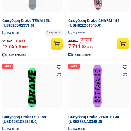
Сноуборд Drake TEAM 158
Сноуборд Drake CHARM 145
(UBI62ED82351.0)
(UBH82E26434D.0)
оцінити
оцінити
2 варіанти
12 852
-
5 141
₴
21 094
-
8 438
₴
7 711
12 656
₴/шт.
₴/шт.
Доставимо
Доставимо
Сноуборд Drake DF3 158
Сноуборд Drake VENICE 148
(UBD62E4DE534B.0)
(UBE82EAA334B.0)
оцінити
оцінити