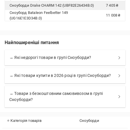
Сноуборди Drake CHARM 142 (UBF82E26434B.0)
7 405 ₴
Сноуборд Bataleon Feelbetter 149
11 008 ₴
(UG16E1E3D34B.0)
Найпоширеніші питання
→ Які недорогі товари в групі Сноуборди?
→ Які товари купити в 2026 році в групі Сноуборди?
→ Товари з безкоштовним самовивозом в групі
Сноуборди?
⭐ Категорія товарів
Сноуборди