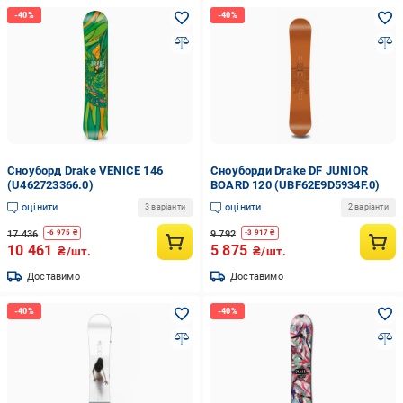
Сноуборд Drake VENICE 146
Сноуборди Drake DF JUNIOR
(U462723366.0)
BOARD 120 (UBF62E9D5934F.0)
оцінити
оцінити
3 варіанти
2 варіанти
17 436
9 792
-
6 975
₴
-
3 917
₴
10 461
5 875
₴/шт.
₴/шт.
Доставимо
Доставимо