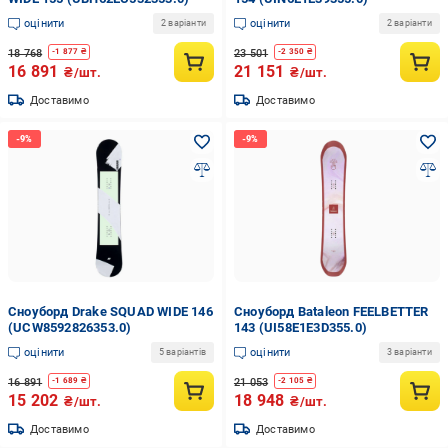
оцінити
оцінити
2 варіанти
2 варіанти
18 768
23 501
-
1 877
₴
-
2 350
₴
16 891
21 151
₴/шт.
₴/шт.
Доставимо
Доставимо
Сноуборд Drake SQUAD WIDE 146
Сноуборд Bataleon FEELBETTER
(UCW8592826353.0)
143 (UI58E1E3D355.0)
оцінити
оцінити
5 варіантів
3 варіанти
16 891
21 053
-
1 689
₴
-
2 105
₴
15 202
18 948
₴/шт.
₴/шт.
Доставимо
Доставимо