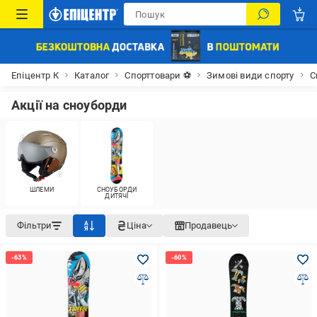
Епіцентр К
Каталог
Спорттовари ⚽
Зимові види спорту
С
Акції на сноуборди
ШЛЕМИ
СНОУБОРДИ
ДИТЯЧІ
Фільтри
Ціна
Продавець