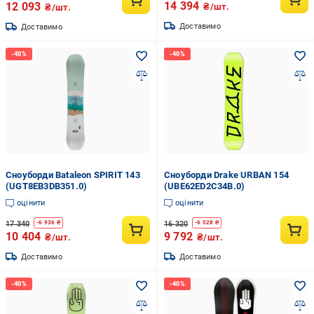
14 394
12 093
₴/шт.
₴/шт.
Доставимо
Доставимо
Сноуборди Bataleon SPIRIT 143
Сноуборди Drake URBAN 154
(UGT8EB3DB351.0)
(UBE62ED2C34B.0)
оцінити
оцінити
17 340
16 320
-
6 936
₴
-
6 528
₴
10 404
9 792
₴/шт.
₴/шт.
Доставимо
Доставимо