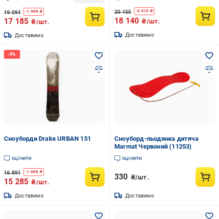
20 155
-
2 015
₴
19 094
-
1 909
₴
18 140
17 185
₴/шт.
₴/шт.
Доставимо
Доставимо
Сноуборди Drake URBAN 151
Сноуборд-льодянка дитяча
Marmat Червоний (11253)
оцінити
оцінити
16 891
-
1 606
₴
330
₴/шт.
15 285
₴/шт.
Доставимо
Доставимо