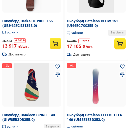
Сноуборд Drake DF WIDE 156
Сноуборд Bataleon BLOW 151
(UBH62EC531353.0)
(UI66EC700355.0)
оцінити
оцінити
2 варіанти
15 463
-
1 546
₴
19 094
-
1 909
₴
13 917
17 185
₴/шт.
₴/шт.
Доставимо
Доставимо
Сноуборд Bataleon SPIRIT 140
Сноуборд Bataleon FEELBETTER
(UIW8EB3DB355.0)
146 (UI48E1E3D353.0)
оцінити
оцінити
3 варіанти