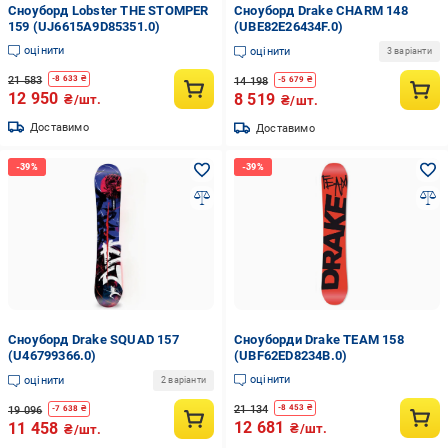
Сноуборд Lobster THE STOMPER
Сноуборд Drake CHARM 148
159 (UJ6615A9D85351.0)
(UBE82E26434F.0)
оцінити
оцінити
3 варіанти
21 583
-
8 633
₴
14 198
-
5 679
₴
12 950
8 519
₴/шт.
₴/шт.
Доставимо
Доставимо
Сноуборд Drake SQUAD 157
Сноуборди Drake TEAM 158
(U46799366.0)
(UBF62ED8234B.0)
оцінити
оцінити
2 варіанти
21 134
-
8 453
₴
19 096
-
7 638
₴
12 681
11 458
₴/шт.
₴/шт.