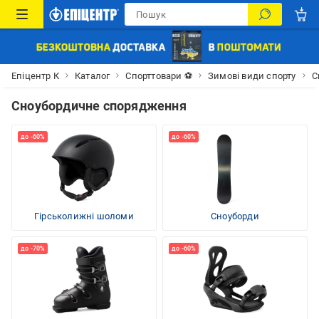
Епіцентр К
Каталог
Спорттовари ⚽
Зимові види спорту
С
Сноубордичне спорядження
Гірськолижні шоломи
Сноуборди