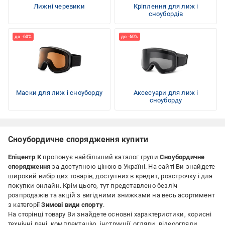
Лижні черевики
Кріплення для лиж і
сноубордів
Маски для лиж і сноуборду
Аксесуари для лиж і
сноуборду
Сноубордичне спорядження купити
Епіцентр К
пропонує найбільший каталог групи
Сноубордичне
спорядження
за доступною ціною
в Україні. На сайті Ви знайдете
широкий вибір цих товарів, доступних в кредит, розстрочку і для
покупки онлайн. Крім цього, тут представлено безліч
розпродажів та акцій з вигідними знижками на весь асортимент
з категорії
Зимові види спорту
.
На сторінці товару Ви знайдете основні характеристики, корисні
технічні дані, комплектацію, інструкції, огляди, відеоогляди,