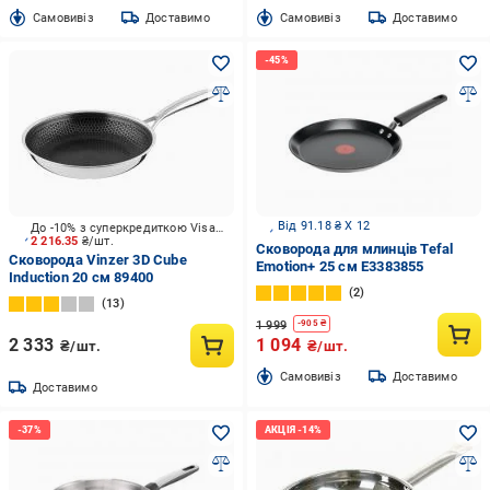
Cамовивіз
Доставимо
Cамовивіз
Доставимо
Від 91.18 ₴ X 12
До -10% з суперкредиткою Visa Вигода
2 216.35
₴/шт.
Сковорода для млинців Tefal
Сковорода Vinzer 3D Cube
Emotion+ 25 см E3383855
Induction 20 см 89400
2
13
1 999
-
905
₴
2 333
1 094
₴/шт.
₴/шт.
Cамовивіз
Доставимо
Доставимо