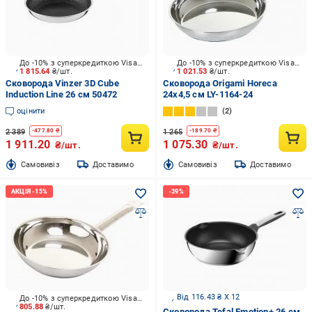
До -10% з суперкредиткою Visa Вигода
До -10% з суперкредиткою Visa Вигода
1 815.64
₴/шт.
1 021.53
₴/шт.
Сковорода Vinzer 3D Cube
Сковорода Origami Horeca
Induction Line 26 см 50472
24х4,5 см LY-1164-24
оцінити
2
2 389
1 265
-
477.80
₴
-
189.70
₴
1 911.20
1 075.30
₴/шт.
₴/шт.
Cамовивіз
Доставимо
Cамовивіз
Доставимо
Від 116.43 ₴ X 12
До -10% з суперкредиткою Visa Вигода
805.88
₴/шт.
Сковорода Tefal Emotion+ 26 см