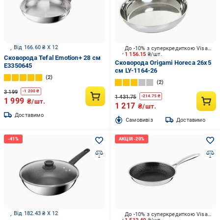
Від 166.60 ₴ X 12
До -10% з суперкредиткою Visa Вигода
1 156.15
₴/шт.
Сковорода Tefal Emotion+ 28 см
Сковорода Origami Horeca 26х5
E3350645
см LY-1164-26
2
2
3 199
-
1 200
₴
1 431.75
-
214.75
₴
1 999
₴/шт.
1 217
₴/шт.
Доставимо
Cамовивіз
Доставимо
Від 182.43 ₴ X 12
До -10% з суперкредиткою Visa Вигода