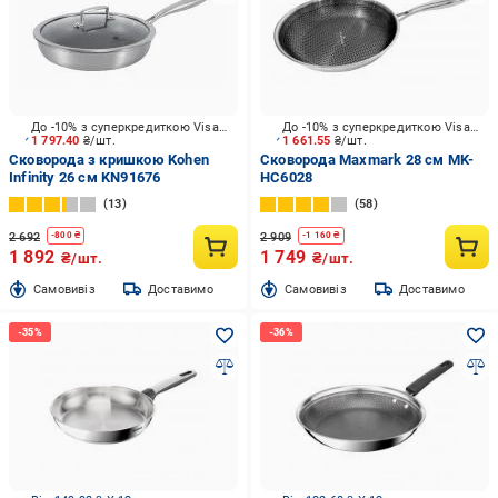
До -10% з суперкредиткою Visa Вигода
До -10% з суперкредиткою Visa Вигода
1 797.40
₴/шт.
1 661.55
₴/шт.
Сковорода з кришкою Kohen
Сковорода Maxmark 28 см MK-
Infinity 26 см KN91676
HC6028
13
58
2 692
2 909
-
800
₴
-
1 160
₴
1 892
1 749
₴/шт.
₴/шт.
Cамовивіз
Доставимо
Cамовивіз
Доставимо