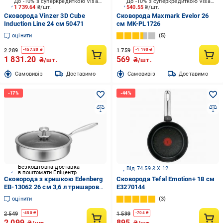
До -10% з суперкредиткою Visa Вигода
До -10% з суперкредиткою Visa Вигода
1 739.64
₴/шт.
540.55
₴/шт.
Сковорода Vinzer 3D Cube
Сковорода Maxmark Evelor 26
Induction Line 24 см 50471
см MK-PL1726
оцінити
5
2 289
1 759
-
457.80
₴
-
1 190
₴
1 831.20
569
₴/шт.
₴/шт.
Cамовивіз
Доставимо
Cамовивіз
Доставимо
Безкоштовна доставка
Від 74.59 ₴ X 12
в поштомати Епіцентр
Сковорода з кришкою Edenberg
Сковорода Tefal Emotion+ 18 см
EB-13062 26 см 3,6 л тришарова/
E3270144
антипригарна для всіх плит (LO-
оцінити
3
05876)
2 549
1 599
-
450
₴
-
704
₴
2 099
895