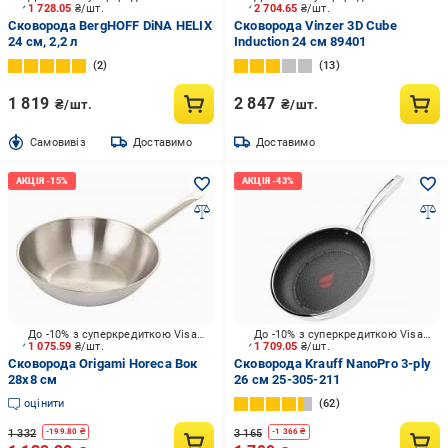
1 728.05
₴/шт.
2 704.65
₴/шт.
Сковорода BergHOFF DiNA HELIX
Сковорода Vinzer 3D Cube
24 см, 2,2 л
Induction 24 см 89401
2
13
1 819
2 847
₴/шт.
₴/шт.
Cамовивіз
Доставимо
Доставимо
До -10% з суперкредиткою Visa Вигода
До -10% з суперкредиткою Visa Вигода
1 075.59
₴/шт.
1 709.05
₴/шт.
Сковорода Origami Horeca Вок
Сковорода Krauff NanoPro 3-ply
28х8 см
26 см 25-305-211
оцінити
62
1 332
3 165
-
199.80
₴
-
1 366
₴