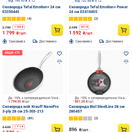
Від 149.93 ₴ X 12
Від 132.68 ₴ X 12
Сковорода Tefal Emotion+ 24 см
Сковорода Tefal Emotion+ Power
E3350445
24 см E3410455
4
2
2 799
2 499
-
1 000
₴
-
907
₴
1 799
1 592
₴/шт.
₴/шт.
Cамовивіз
Доставимо
Cамовивіз
Доставимо
До -10% з суперкредиткою Visa Вигода
До -10% з суперкредиткою Visa Вигода
1 794.55
₴/шт.
851.20
₴/шт.
Сковорода wok Krauff NanoPro
Сковорода Biol SteelLine 28 см
3-ply 28 см 25-305-213
2804ST
89
2
3 600
-
1 711
₴
896
₴/шт.