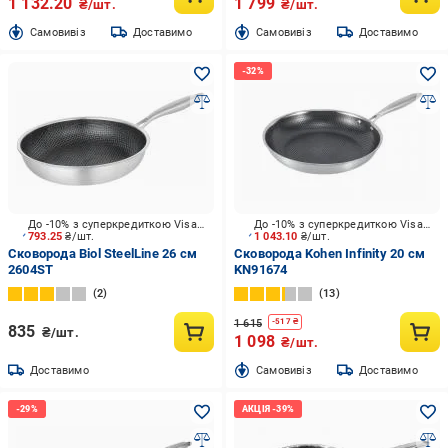
1 132.20
1 799
₴/шт.
₴/шт.
Cамовивіз
Доставимо
Cамовивіз
Доставимо
До -10% з суперкредиткою Visa Вигода
До -10% з суперкредиткою Visa Вигода
793.25
₴/шт.
1 043.10
₴/шт.
Сковорода Biol SteelLine 26 см
Сковорода Kohen Infinity 20 см
2604ST
KN91674
2
13
1 615
-
517
₴
835
₴/шт.
1 098
₴/шт.
Доставимо
Cамовивіз
Доставимо