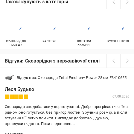
Також купують з категорій
КРИШКИ ДЛЯ
КАСТРУЛІ
ЛОПАТКИ
КУХОННІ НОЖІ
ПОСУДУ
КУХОННІ
Відгуки: Сковорідки з нержавіючої сталі
Відгук про: Сковорода Tefal Emotion+ Power 28 см E3410655
Леся Будько
07.08.2026
Сковорода сподобалась у користуванні. Добре прогрівається, їжа
рівномірно готується, без пригорілостей. Зручний розмір, а після
готування її легко помити. Виглядає добротно і, думаю,
прослужить довго. Поки задоволена.