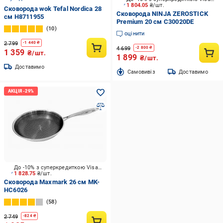
1 804.05
₴/шт.
Сковорода wok Tefal Nordica 28
Сковорода NINJA ZEROSTICK
см H8711955
Premium 20 см C30020DE
10
оцінити
2 799
-
1 440
₴
4 699
-
2 800
₴
1 359
₴/шт.
1 899
₴/шт.
Доставимо
Cамовивіз
Доставимо
До -10% з суперкредиткою Visa Вигода
1 828.75
₴/шт.
Сковорода Maxmark 26 см MK-
HC6026
58
2 749
-
824
₴