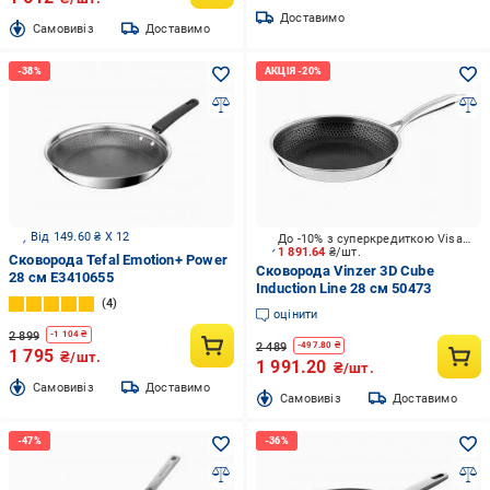
Доставимо
Cамовивіз
Доставимо
Від 149.60 ₴ X 12
До -10% з суперкредиткою Visa Вигода
1 891.64
₴/шт.
Сковорода Tefal Emotion+ Power
Сковорода Vinzer 3D Cube
28 см E3410655
Induction Line 28 см 50473
4
оцінити
2 899
-
1 104
₴
2 489
-
497.80
₴
1 795
₴/шт.
1 991.20
₴/шт.
Cамовивіз
Доставимо
Cамовивіз
Доставимо