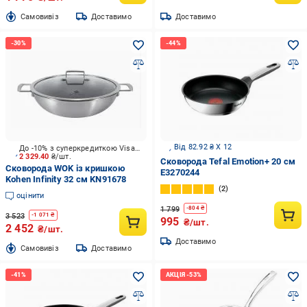
Cамовивіз
Доставимо
Доставимо
Від 82.92 ₴ X 12
До -10% з суперкредиткою Visa Вигода
2 329.40
₴/шт.
Сковорода Tefal Emotion+ 20 см
Сковорода WOK із кришкою
E3270244
Kohen Infinity 32 см KN91678
2
оцінити
1 799
-
804
₴
3 523
-
1 071
₴
995
₴/шт.
2 452
₴/шт.
Доставимо
Cамовивіз
Доставимо