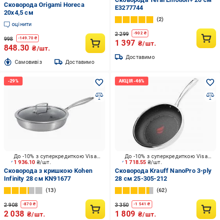
Сковорода Origami Horeca
E3277744
20х4,5 см
2
оцінити
2 299
-
902
₴
998
-
149.70
₴
1 397
₴/шт.
848.30
₴/шт.
Доставимо
Cамовивіз
Доставимо
До -10% з суперкредиткою Visa Вигода
До -10% з суперкредиткою Visa Вигода
1 936.10
₴/шт.
1 718.55
₴/шт.
Сковорода з кришкою Kohen
Сковорода Krauff NanoPro 3-ply
Infinity 28 см KN91677
28 см 25-305-212
13
62
2 908
3 350
-
870
₴
-
1 541
₴
2 038
1 809
₴/шт.
₴/шт.