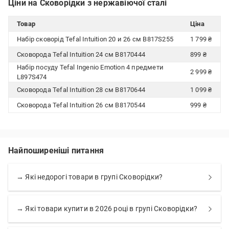
Ціни на Сковорідки з нержавіючої сталі
Товар
Ціна
Набір сковорід Tefal Intuition 20 и 26 см B817S255
1 799 ₴
Сковорода Tefal Intuition 24 cм B8170444
899 ₴
Набір посуду Tefal Ingenio Emotion 4 предмети
2 999 ₴
L897S474
Сковорода Tefal Intuition 28 cм B8170644
1 099 ₴
Сковорода Tefal Intuition 26 cм B8170544
999 ₴
Найпоширеніші питання
→ Які недорогі товари в групі Сковорідки?
→ Які товари купити в 2026 році в групі Сковорідки?