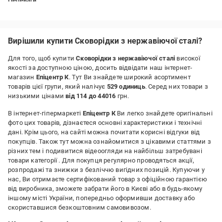
Переваги:
Стильна, продумана, зручна
Вирішили купити Сковорідки з нержавіючої сталі?
Для того, щоб купити
Сковорідки з нержавіючої сталі
високої
якості за доступною ціною, досить відвідати наш інтернет-
магазин
Епіцентр К
. Тут Ви знайдете широкий асортимент
товарів цієї групи, який налічує
529 одиниць
. Серед них товари з
низькими цінами
від 114 до 44016
грн.
В інтернет-гіпермаркеті
Епіцентр К
Ви легко знайдете оригінальні
фото цих товарів, дізнаєтеся основні характеристики і технічні
дані. Крім цього, на сайті можна почитати корисні відгуки від
покупців. Також тут можна ознайомитися з цікавими статтями з
різних тем і подивитися відеоогляди на найбільш затребувані
товари категорії
. Для покупця регулярно проводяться акції,
розпродажі та знижки з безліччю вигідних позицій. Купуючи у
нас, Ви отримаєте сертифікований товар з офіційною гарантією
від виробника, зможете забрати його в Києві або в будь-якому
іншому місті України, попередньо оформивши доставку або
скориставшися безкоштовним самовивозом.