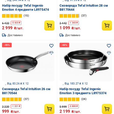
Від 249.94 ₴ X 12
Від 91.59 ₴ X 12
Набір посуду Tefal Ingenio
Сковорода Tefal Intuition 28 cм
Emotion 4 предмети L897S474
B8170644
15
37
6 422
2 442
-
3 423
₴
-
1 343
₴
2 999
1 099
₴/шт.
₴/шт.
Доставимо
Доставимо
Від 83.26 ₴ X 12
Від 183.27 ₴ X 12
Сковорода Tefal Intuition 26 cм
Набір посуду Tefal Ingenio
B8170544
Emotion 3 предмета L897S374
37
24
2 220
5 999
-
1 221
₴
-
3 800
₴
999
2 199
₴/шт.
₴/шт.