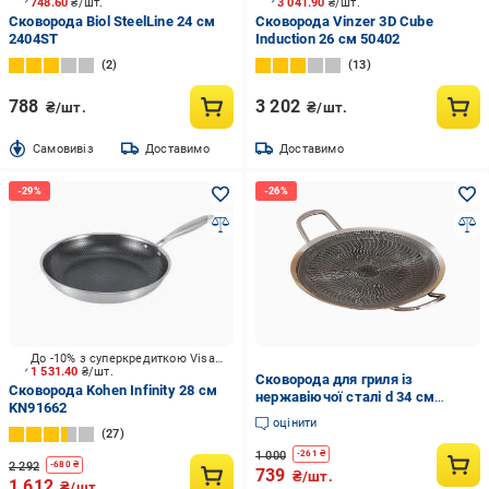
748.60
₴/шт.
3 041.90
₴/шт.
Сковорода Biol SteelLine 24 см
Сковорода Vinzer 3D Cube
2404ST
Induction 26 см 50402
2
13
788
3 202
₴/шт.
₴/шт.
Cамовивіз
Доставимо
Доставимо
До -10% з суперкредиткою Visa Вигода
1 531.40
₴/шт.
Сковорода для гриля із
Сковорода Kohen Infinity 28 см
нержавіючої сталі d 34 см
KN91662
(Q00721)
оцінити
27
1 000
-
261
₴
2 292
-
680
₴
739
₴/шт.
1 612
₴/шт.