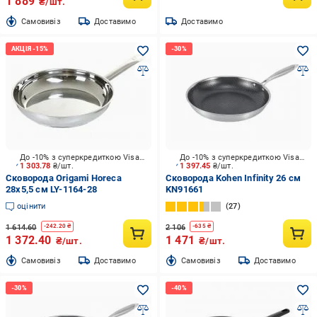
1 889
₴/шт.
Cамовивіз
Доставимо
Доставимо
До -10% з суперкредиткою Visa Вигода
До -10% з суперкредиткою Visa Вигода
1 303.78
₴/шт.
1 397.45
₴/шт.
Сковорода Origami Horeca
Сковорода Kohen Infinity 26 см
28х5,5 см LY-1164-28
KN91661
оцінити
27
1 614.60
2 106
-
242.20
₴
-
635
₴
1 372.40
1 471
₴/шт.
₴/шт.
Cамовивіз
Доставимо
Cамовивіз
Доставимо