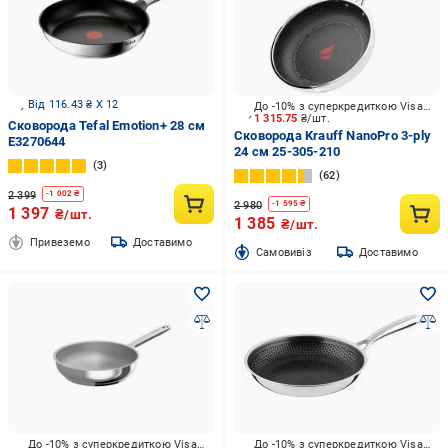
Від 116.43 ₴ X 12
До -10% з суперкредиткою Visa Вигода
1 315.75
₴/шт.
Сковорода Tefal Emotion+ 28 см
Сковорода Krauff NanoPro 3-ply
E3270644
24 см 25-305-210
3
62
2 399
-
1 002
₴
2 980
-
1 595
₴
1 397
₴/шт.
1 385
₴/шт.
Привеземо
Доставимо
Cамовивіз
Доставимо
До -10% з суперкредиткою Visa Вигода
До -10% з суперкредиткою Visa Вигода