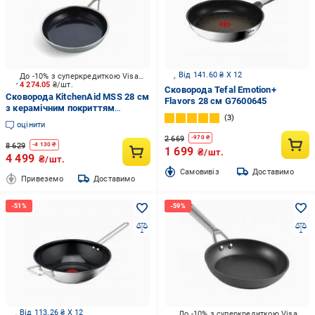
Від 141.60 ₴ X 12
До -10% з суперкредиткою Visa Вигода
4 274.05
₴/шт.
Сковорода Tefal Emotion+
Сковорода KitchenAid MSS 28 см
Flavors 28 см G7600645
з керамічним покриттям
3
(CC004950-001)
оцінити
2 669
-
970
₴
8 629
-
4 130
₴
1 699
₴/шт.
4 499
₴/шт.
Cамовивіз
Доставимо
Привеземо
Доставимо
Від 113.26 ₴ X 12
До -10% з суперкредиткою Visa Вигода