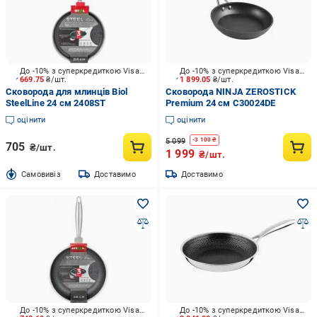
До -10% з суперкредиткою Visa Вигода
До -10% з суперкредиткою Visa Вигода
669.75
₴/шт.
1 899.05
₴/шт.
Сковорода для млинців Biol
Сковорода NINJA ZEROSTICK
SteelLine 24 см 2408ST
Premium 24 см C30024DE
оцінити
оцінити
5 099
-
3 100
₴
705
₴/шт.
1 999
₴/шт.
Cамовивіз
Доставимо
Доставимо
До -10% з суперкредиткою Visa Вигода
До -10% з суперкредиткою Visa Вигода