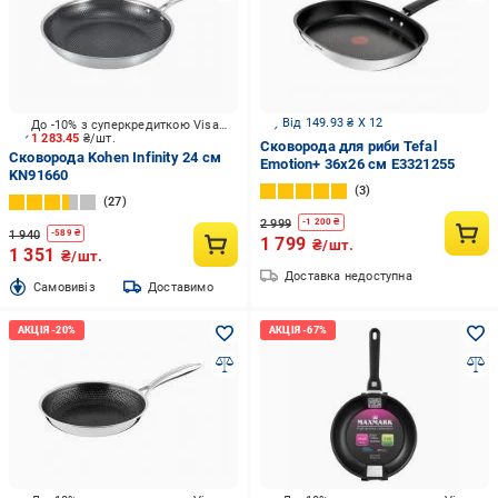
Від 149.93 ₴ X 12
До -10% з суперкредиткою Visa Вигода
1 283.45
₴/шт.
Сковорода для риби Tefal
Сковорода Kohen Infinity 24 см
Emotion+ 36x26 см E3321255
KN91660
3
27
2 999
-
1 200
₴
1 940
-
589
₴
1 799
₴/шт.
1 351
₴/шт.
Доставка недоступна
Cамовивіз
Доставимо