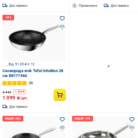
Доставимо
Привеземо
Доставимо
Від 91.59 ₴ X 12
Сковорода wok Tefal Intuition 28
cм B8171944
8
2 442
-
1 343
₴
1 099
₴/шт.
Доставимо