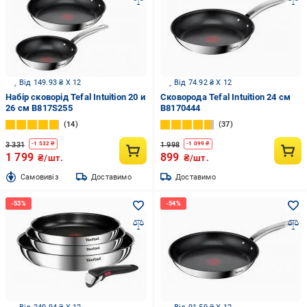
Від 149.93 ₴ X 12
Від 74.92 ₴ X 12
Набір сковорід Tefal Intuition 20 и
Сковорода Tefal Intuition 24 cм
26 см B817S255
B8170444
14
37
3 331
1 998
-
1 532
₴
-
1 099
₴
1 799
899
₴/шт.
₴/шт.
Cамовивіз
Доставимо
Доставимо