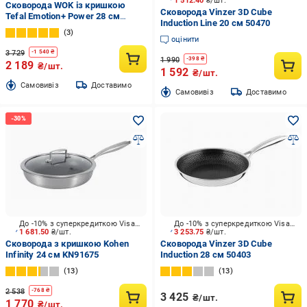
1 512.40
₴/шт.
Сковорода WOK із кришкою
Сковорода Vinzer 3D Cube
Tefal Emotion+ Power 28 см
Induction Line 20 см 50470
E3411655
3
оцінити
3 729
-
1 540
₴
1 990
-
398
₴
2 189
₴/шт.
1 592
₴/шт.
Cамовивіз
Доставимо
Cамовивіз
Доставимо
До -10% з суперкредиткою Visa Вигода
До -10% з суперкредиткою Visa Вигода
1 681.50
₴/шт.
3 253.75
₴/шт.
Сковорода з кришкою Kohen
Сковорода Vinzer 3D Cube
Infinity 24 см KN91675
Induction 28 см 50403
13
13
2 538
-
768
₴
3 425
₴/шт.
1 770
₴/шт.