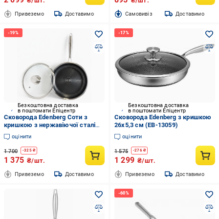
₴/шт.
₴/шт.
Привеземо
Доставимо
Cамовивіз
Доставимо
Безкоштовна доставка
Безкоштовна доставка
в поштомати Епіцентр
в поштомати Епіцентр
Сковорода Edenberg Соти з
Сковорода Edenberg з кришкою
кришкою з нержавіючої сталі
26x5,3 см (EB-13059)
28x5,5 см (EB-13060)
оцінити
оцінити
1 700
1 575
-
325
₴
-
276
₴
1 375
1 299
₴/шт.
₴/шт.
Привеземо
Доставимо
Привеземо
Доставимо