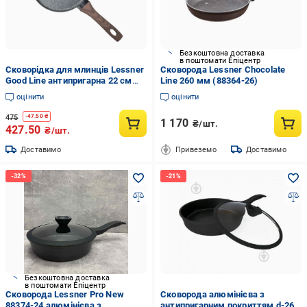
Безкоштовна доставка
в поштомати Епіцентр
Сковорідка для млинців Lessner
Сковорода Lessner Chocolate
Good Line антипригарна 22 см
Line 260 мм (88364-26)
(88379-22P)
оцінити
оцінити
475
-
47.50
₴
1 170
₴/шт.
427.50
₴/шт.
Доставимо
Привеземо
Доставимо
Безкоштовна доставка
в поштомати Епіцентр
Сковорода Lessner Pro New
Сковорода алюмінієва з
88374-24 алюмінієва з
антипригарним покриттям d-26