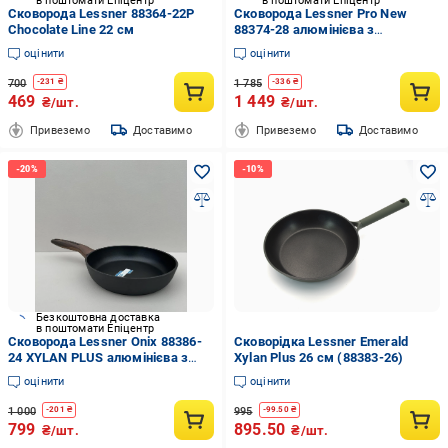
в поштомати Епіцентр
в поштомати Епіцентр
Сковорода Lessner 88364-22P
Сковорода Lessner Pro New
Chocolate Line 22 см
88374-28 алюмінієва з
антипригарним покриттям 28 см
оцінити
оцінити
700
1 785
-
231
₴
-
336
₴
469
1 449
₴/шт.
₴/шт.
Привеземо
Доставимо
Привеземо
Доставимо
Безкоштовна доставка
в поштомати Епіцентр
Сковорода Lessner Onix 88386-
Сковорідка Lessner Emerald
24 XYLAN PLUS алюмінієва з
Xylan Plus 26 см (88383-26)
антипригарним покриттям 24 см
оцінити
оцінити
(2609287885)
1 000
995
-
201
₴
-
99.50
₴
799
895.50
₴/шт.
₴/шт.