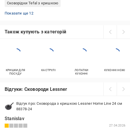
Сковорідки Tefal з кришкою
Керамічні сковорідки для індукційних плит
Алюмінієві сковорідки з антипригарним покриттям
Сковорідки граніт Італія
Порційні чавунні сковорідки
Сковорідки Benson 28 см
Сковорідки з керамічним покриттям Італія
Сковорідки вок 24 см
Сковорода-гриль Tefal
Сковорідки вок з кришкою
Сковорідки вок 26 см
Чавунна сковорідка для індукційної плити
Сковорідки з керамічним покриттям вок
Показати ще 12
Також купують з категорій
КРИШКИ ДЛЯ
КАСТРУЛІ
ЛОПАТКИ
КУХОННІ НОЖІ
ПОСУДУ
КУХОННІ
Відгуки: Сковороди Lessner
Відгук про: Сковорода з кришкою Lessner Home Line 24 см
88378-24
Stanislav
27.04.2026