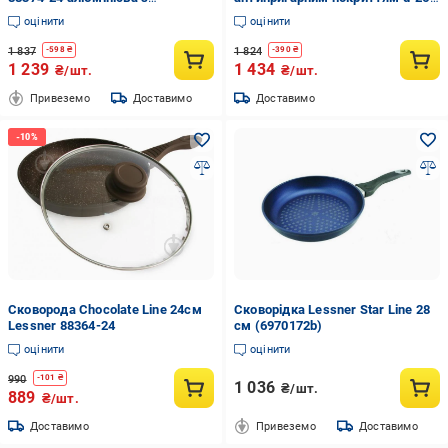
антипригарним покриттям 24 см
см Lessner Black Pro New 88374-
оцінити
оцінити
26
1 837
1 824
-
598
₴
-
390
₴
1 239
1 434
₴/шт.
₴/шт.
Привеземо
Доставимо
Доставимо
Сковорода Chocolate Line 24см
Сковорідка Lessner Star Line 28
Lessner 88364-24
см (6970172b)
оцінити
оцінити
990
-
101
₴
1 036
₴/шт.
889
₴/шт.
Доставимо
Привеземо
Доставимо