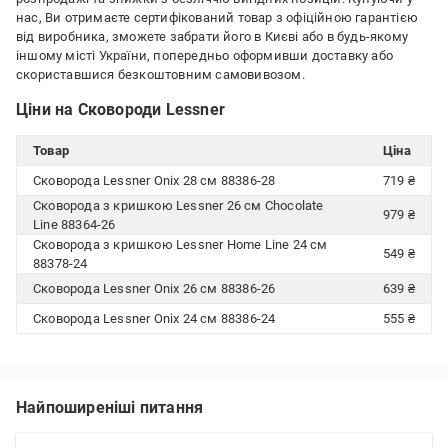
нас, Ви отримаєте сертифікований товар з офіційною гарантією
від виробника, зможете забрати його в Києві або в будь-якому
іншому місті України, попередньо оформивши доставку або
скориставшися безкоштовним самовивозом.
Ціни на Сковороди Lessner
Товар
Ціна
Сковорода Lessner Onix 28 см 88386-28
719 ₴
Сковорода з кришкою Lessner 26 см Chocolate
979 ₴
Line 88364-26
Сковорода з кришкою Lessner Home Line 24 см
549 ₴
88378-24
Сковорода Lessner Onix 26 см 88386-26
639 ₴
Сковорода Lessner Onix 24 см 88386-24
555 ₴
Найпоширеніші питання