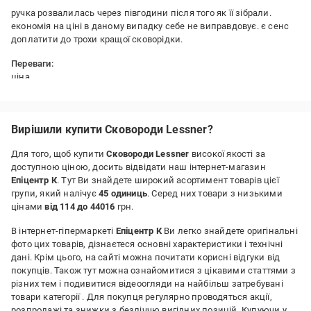
ручка розвалилась через півгодини після того як її зібрали.
економія на ціні в даному випадку себе не виправдовує. є сенс
доплатити до трохи кращої сковорідки.
Переваги:
ціна
Недоліки:
якість
Вирішили купити Сковороди Lessner?
Для того, щоб купити
Сковороди Lessner
високої якості за
доступною ціною, досить відвідати наш інтернет-магазин
Епіцентр К
. Тут Ви знайдете широкий асортимент товарів цієї
групи, який налічує
45 одиниць
. Серед них товари з низькими
цінами
від 114 до 44016
грн.
В інтернет-гіпермаркеті
Епіцентр К
Ви легко знайдете оригінальні
фото цих товарів, дізнаєтеся основні характеристики і технічні
дані. Крім цього, на сайті можна почитати корисні відгуки від
покупців. Також тут можна ознайомитися з цікавими статтями з
різних тем і подивитися відеоогляди на найбільш затребувані
товари категорії
. Для покупця регулярно проводяться акції,
розпродажі та знижки з безліччю вигідних позицій. Купуючи у