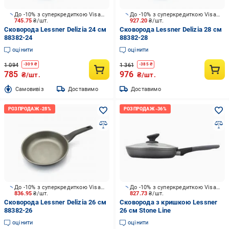
До -10% з суперкредиткою Visa Вигода
До -10% з суперкредиткою Visa Вигода
745.75
₴/шт.
927.20
₴/шт.
Сковорода Lessner Delizia 24 см
Сковорода Lessner Delizia 28 см
88382-24
88382-28
оцінити
оцінити
1 094
1 361
-
309
₴
-
385
₴
785
976
₴/шт.
₴/шт.
Cамовивіз
Доставимо
Доставимо
До -10% з суперкредиткою Visa Вигода
До -10% з суперкредиткою Visa Вигода
836.95
₴/шт.
827.73
₴/шт.
Сковорода Lessner Delizia 26 см
Сковорода з кришкою Lessner
88382-26
26 см Stone Line
оцінити
оцінити