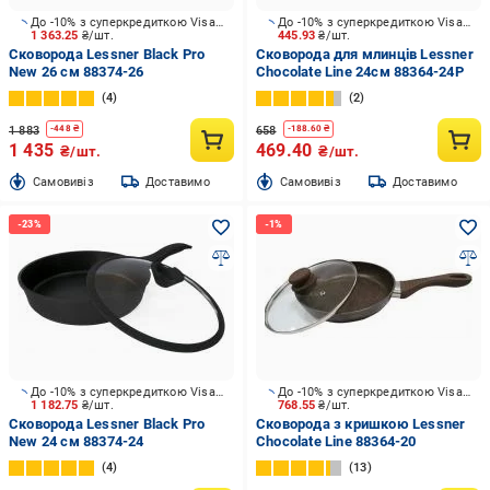
До -10% з суперкредиткою Visa Вигода
До -10% з суперкредиткою Visa Вигода
1 363.25
₴/шт.
445.93
₴/шт.
Сковорода Lessner Black Pro
Сковорода для млинців Lessner
New 26 см 88374-26
Chocolate Line 24см 88364-24P
4
2
1 883
658
-
448
₴
-
188.60
₴
1 435
469.40
₴/шт.
₴/шт.
Cамовивіз
Доставимо
Cамовивіз
Доставимо
До -10% з суперкредиткою Visa Вигода
До -10% з суперкредиткою Visa Вигода
1 182.75
₴/шт.
768.55
₴/шт.
Сковорода Lessner Black Pro
Сковорода з кришкою Lessner
New 24 см 88374-24
Chocolate Line 88364-20
4
13