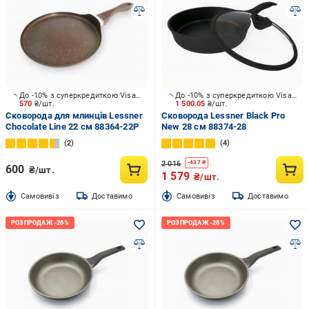
До -10% з суперкредиткою Visa Вигода
До -10% з суперкредиткою Visa Вигода
570
₴/шт.
1 500.05
₴/шт.
Сковорода для млинців Lessner
Сковорода Lessner Black Pro
Chocolate Line 22 см 88364-22P
New 28 см 88374-28
2
4
2 016
-
437
₴
600
₴/шт.
1 579
₴/шт.
Cамовивіз
Доставимо
Cамовивіз
Доставимо