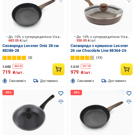
До -10% з суперкредиткою Visa Вигода
До -10% з суперкредиткою Visa Вигода
683.05
₴/шт.
930.05
₴/шт.
Сковорода Lessner Onix 28 см
Сковорода з кришкою Lessner
88386-28
26 см Chocolate Line 88364-26
2
13
1 585
1 210
-
866
₴
-
231
₴
719
979
₴/шт.
₴/шт.
Cамовивіз
Доставимо
Cамовивіз
Доставимо