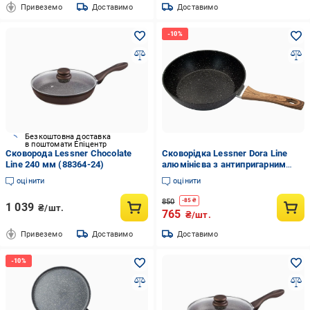
Привеземо
Доставимо
Доставимо
Безкоштовна доставка
в поштомати Епіцентр
Сковорода Lessner Chocolate
Сковорідка Lessner Dora Line
Line 240 мм (88364-24)
алюмінієва з антипригарним
покриттям Xylan 24 см (88388-
оцінити
оцінити
24)
850
-
85
₴
1 039
₴/шт.
765
₴/шт.
Привеземо
Доставимо
Доставимо