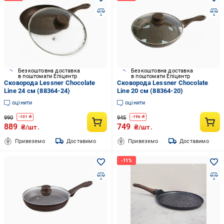
Безкоштовна доставка
Безкоштовна доставка
в поштомати Епіцентр
в поштомати Епіцентр
Сковорода Lessner Chocolate
Сковорода Lessner Chocolate
Line 24 см (88364-24)
Line 20 см (88364-20)
оцінити
оцінити
990
945
-
101
₴
-
196
₴
889
749
₴/шт.
₴/шт.
Привеземо
Доставимо
Привеземо
Доставимо