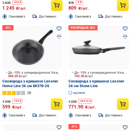
1 635
818
-
390
₴
-
9
₴
1 245
809
₴/шт.
₴/шт.
Cамовивіз
Доставимо
Cамовивіз
Доставимо
До -10% з суперкредиткою Visa Вигода
До -10% з суперкредиткою Visa Вигода
569.05
₴/шт.
733.30
₴/шт.
Сковорода з кришкою Lessner
Сковорода з кришкою Lessner
Home Line 26 см 88378-26
24 см Stone Line
5
оцінити
1 335
1 220
-
736
₴
-
448.10
₴
599
771.90
₴/шт.
₴/шт.
Cамовивіз
Доставимо
Cамовивіз
Доставимо