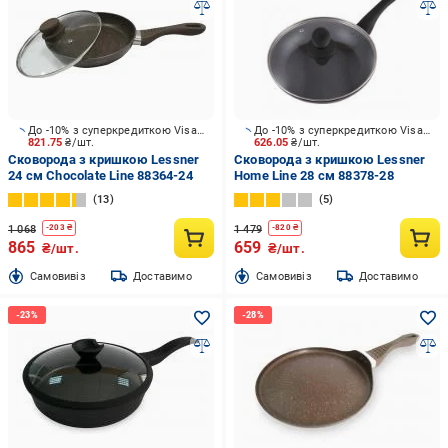
До -10% з суперкредиткою Visa Вигода
До -10% з суперкредиткою Visa Вигода
821.75
₴/шт.
626.05
₴/шт.
Сковорода з кришкою Lessner
Сковорода з кришкою Lessner
24 см Chocolate Line 88364-24
Home Line 28 см 88378-28
13
5
1 068
1 479
-
203
₴
-
820
₴
865
659
₴/шт.
₴/шт.
Cамовивіз
Доставимо
Cамовивіз
Доставимо