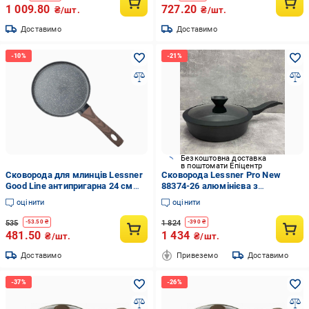
1 009.80
727.20
₴/шт.
₴/шт.
Доставимо
Доставимо
Безкоштовна доставка
в поштомати Епіцентр
Сковорода для млинців Lessner
Сковорода Lessner Pro New
Good Line антипригарна 24 см
88374-26 алюмінієва з
(88379-24P)
антипригарним покриттям 26 см
оцінити
оцінити
535
1 824
-
53.50
₴
-
390
₴
481.50
1 434
₴/шт.
₴/шт.
Доставимо
Привеземо
Доставимо