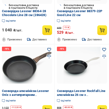
Безкоштовна доставка
Безкоштовна доставка
в поштомати Епіцентр
в поштомати Епіцентр
Сковорідка Lessner 88364-28
Сковорода Lessner 88379-22P
Chocolate Line 28 см (286428)
Good Line 22 см
оцінити
оцінити
600
-
71
₴
1 040
₴/шт.
529
₴/шт.
Привеземо
Доставимо
Привеземо
Доставимо
Сковорода алюмінієва Lessner
Сковорода Lessner Rockfall Line
Onix з антипригарним
алюмінієва 26 см з
покриттям Xylan Plus 28 см
антипригарним покриттям
оцінити
оцінити
(88386-28)
(88387-26)
1 122
808
-
112.20
₴
-
80.80
₴