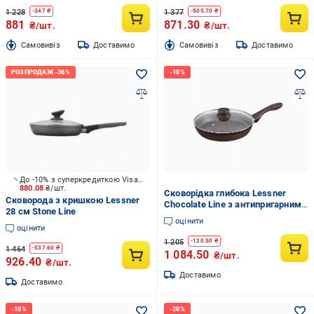
1 228
1 377
-
347
₴
-
505.70
₴
881
871.30
₴/шт.
₴/шт.
Cамовивіз
Доставимо
Cамовивіз
Доставимо
До -10% з суперкредиткою Visa Вигода
880.08
₴/шт.
Сковорідка глибока Lessner
Сковорода з кришкою Lessner
Chocolate Line з антипригарним
28 см Stone Line
покриттям 28 см (88364-28)
оцінити
оцінити
1 205
-
120.50
₴
1 464
-
537.60
₴
1 084.50
₴/шт.
926.40
₴/шт.
Доставимо
Доставимо