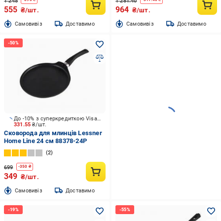
1 245
1 281.40
555
964
₴/шт.
₴/шт.
Cамовивіз
Доставимо
Cамовивіз
Доставимо
До -10% з суперкредиткою Visa Вигода
331.55
₴/шт.
Сковорода для млинців Lessner
Home Line 24 см 88378-24P
2
699
-
350
₴
349
₴/шт.
Cамовивіз
Доставимо