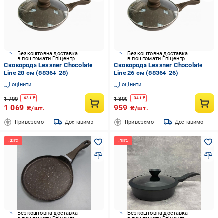
Безкоштовна доставка
Безкоштовна доставка
в поштомати Епіцентр
в поштомати Епіцентр
Сковорода Lessner Chocolate
Сковорода Lessner Chocolate
Line 28 см (88364-28)
Line 26 см (88364-26)
оцінити
оцінити
1 700
1 300
-
631
₴
-
341
₴
1 069
959
₴/шт.
₴/шт.
Привеземо
Доставимо
Привеземо
Доставимо
Безкоштовна доставка
Безкоштовна доставка