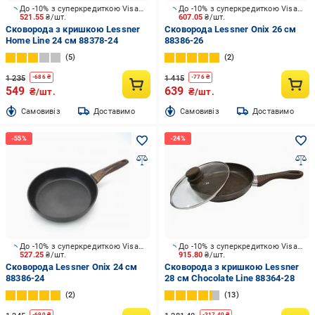
До -10% з суперкредиткою Visa Вигода
До -10% з суперкредиткою Visa Вигода
521.55
₴/шт.
607.05
₴/шт.
Сковорода з кришкою Lessner
Сковорода Lessner Onix 26 см
Home Line 24 см 88378-24
88386-26
5
2
1 235
1 415
-
686
₴
-
776
₴
549
639
₴/шт.
₴/шт.
Cамовивіз
Доставимо
Cамовивіз
Доставимо
До -10% з суперкредиткою Visa Вигода
До -10% з суперкредиткою Visa Вигода
527.25
₴/шт.
915.80
₴/шт.
Сковорода Lessner Onix 24 см
Сковорода з кришкою Lessner
88386-24
28 см Chocolate Line 88364-28
2
13
-
690
₴
-
317.40
₴