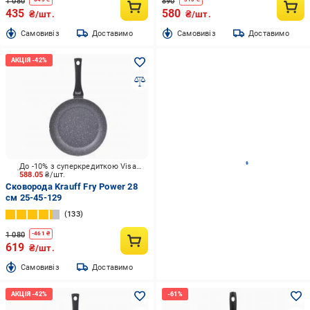
1 080
890
435
580
₴/шт.
₴/шт.
Cамовивіз
Доставимо
Cамовивіз
Доставимо
До -10% з суперкредиткою Visa Вигода
588.05
₴/шт.
Сковорода Krauff Fry Power 28
см 25-45-129
133
1 080
-
461
₴
619
₴/шт.
Cамовивіз
Доставимо