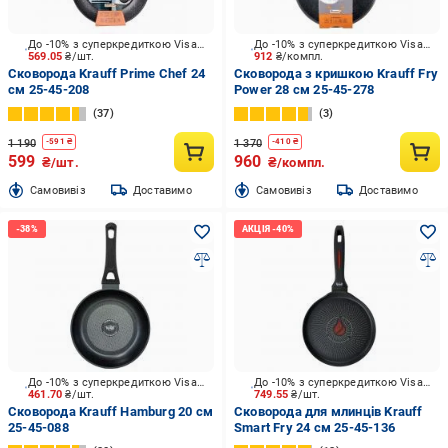
До -10% з суперкредиткою Visa Вигода
До -10% з суперкредиткою Visa Вигода
569.05
₴/шт.
912
₴/компл.
Сковорода Krauff Prime Chef 24
Сковорода з кришкою Krauff Fry
см 25-45-208
Power 28 см 25-45-278
37
3
1 190
1 370
-
591
₴
-
410
₴
599
960
₴/шт.
₴/компл.
Cамовивіз
Доставимо
Cамовивіз
Доставимо
До -10% з суперкредиткою Visa Вигода
До -10% з суперкредиткою Visa Вигода
461.70
₴/шт.
749.55
₴/шт.
Сковорода Krauff Hamburg 20 см
Сковорода для млинців Krauff
25-45-088
Smart Fry 24 см 25-45-136