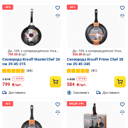
До -10% з суперкредиткою Visa Вигода
До -10% з суперкредиткою Visa Вигода
759.05
₴/шт.
554.80
₴/шт.
Сковорода Krauff MasterChef 24
Сковорода Krauff Prime Chef 28
см 25-45-215
см 25-45-245
64
41
1 818
1 558
-
1 019
₴
-
974
₴
799
584
₴/шт.
₴/шт.
Доставимо
Cамовивіз
Доставимо