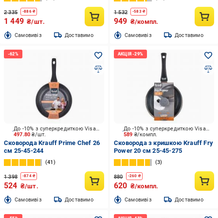
2 335
1 532
-
886
₴
-
583
₴
1 449
949
₴/шт.
₴/компл.
Cамовивіз
Доставимо
Cамовивіз
Доставимо
До -10% з суперкредиткою Visa Вигода
До -10% з суперкредиткою Visa Вигода
497.80
₴/шт.
589
₴/компл.
Сковорода Krauff Prime Chef 26
Сковорода з кришкою Krauff Fry
см 25-45-244
Power 20 см 25-45-275
41
3
1 398
880
-
874
₴
-
260
₴
524
620
₴/шт.
₴/компл.
Cамовивіз
Доставимо
Cамовивіз
Доставимо