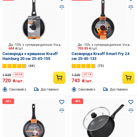
До -10% з суперкредиткою Visa Вигода
До -10% з суперкредиткою Visa Вигода
684
₴/шт.
705.85
₴/шт.
Сковорода з кришкою Krauff
Сковорода Krauff Smart Fry 24
Hamburg 20 см 25-45-155
см 25-45-133
44
73
1 029
1 320
-
309
₴
-
577
₴
720
743
₴/шт.
₴/шт.
Cамовивіз
Доставимо
Cамовивіз
Доставимо