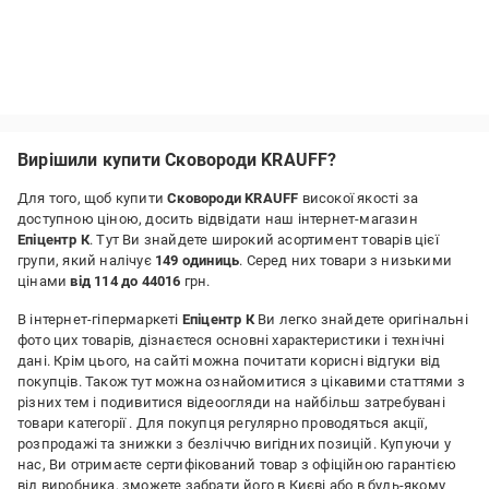
Вирішили купити Сковороди KRAUFF?
Для того, щоб купити
Сковороди KRAUFF
високої якості за
доступною ціною, досить відвідати наш інтернет-магазин
Епіцентр К
. Тут Ви знайдете широкий асортимент товарів цієї
групи, який налічує
149 одиниць
. Серед них товари з низькими
цінами
від 114 до 44016
грн.
В інтернет-гіпермаркеті
Епіцентр К
Ви легко знайдете оригінальні
фото цих товарів, дізнаєтеся основні характеристики і технічні
дані. Крім цього, на сайті можна почитати корисні відгуки від
покупців. Також тут можна ознайомитися з цікавими статтями з
різних тем і подивитися відеоогляди на найбільш затребувані
товари категорії
. Для покупця регулярно проводяться акції,
розпродажі та знижки з безліччю вигідних позицій. Купуючи у
нас, Ви отримаєте сертифікований товар з офіційною гарантією
від виробника, зможете забрати його в Києві або в будь-якому