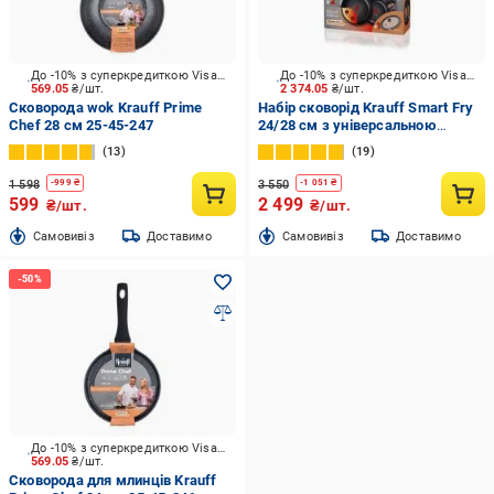
До -10% з суперкредиткою Visa Вигода
До -10% з суперкредиткою Visa Вигода
569.05
₴/шт.
2 374.05
₴/шт.
Сковорода wok Krauff Prime
Набір сковорід Krauff Smart Fry
Chef 28 см 25-45-247
24/28 см з універсальною
кришкою 25-45-221
13
19
1 598
3 550
-
999
₴
-
1 051
₴
599
2 499
₴/шт.
₴/шт.
Cамовивіз
Доставимо
Cамовивіз
Доставимо
До -10% з суперкредиткою Visa Вигода
569.05
₴/шт.
Сковорода для млинців Krauff