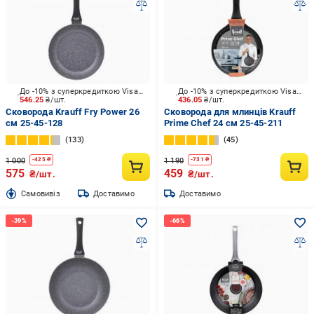
До -10% з суперкредиткою Visa Вигода
До -10% з суперкредиткою Visa Вигода
546.25
₴/шт.
436.05
₴/шт.
Сковорода Krauff Fry Power 26
Сковорода для млинців Krauff
см 25-45-128
Prime Chef 24 см 25-45-211
133
45
1 000
1 190
-
425
₴
-
731
₴
575
459
₴/шт.
₴/шт.
Cамовивіз
Доставимо
Доставимо