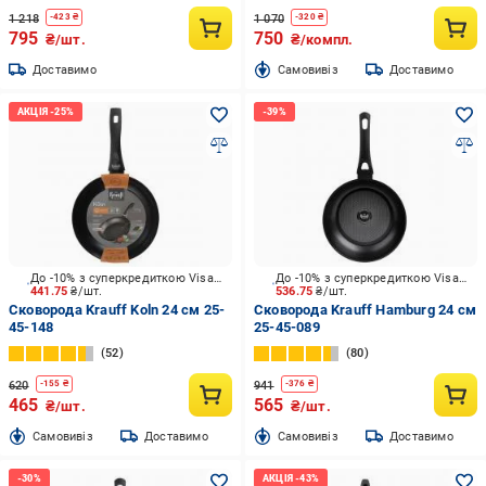
1 218
1 070
-
423
₴
-
320
₴
795
750
₴/шт.
₴/компл.
Доставимо
Cамовивіз
Доставимо
До -10% з суперкредиткою Visa Вигода
До -10% з суперкредиткою Visa Вигода
441.75
₴/шт.
536.75
₴/шт.
Сковорода Krauff Koln 24 см 25-
Сковорода Krauff Hamburg 24 см
45-148
25-45-089
52
80
620
941
-
155
₴
-
376
₴
465
565
₴/шт.
₴/шт.
Cамовивіз
Доставимо
Cамовивіз
Доставимо