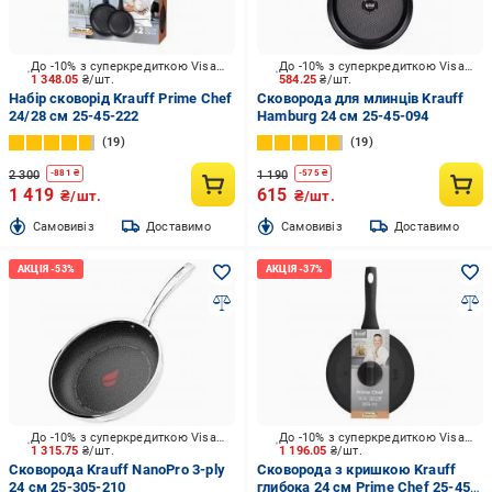
До -10% з суперкредиткою Visa Вигода
До -10% з суперкредиткою Visa Вигода
1 348.05
₴/шт.
584.25
₴/шт.
Набір сковорід Krauff Prime Chef
Сковорода для млинців Krauff
24/28 см 25-45-222
Hamburg 24 см 25-45-094
19
19
2 300
1 190
-
881
₴
-
575
₴
1 419
615
₴/шт.
₴/шт.
Cамовивіз
Доставимо
Cамовивіз
Доставимо
До -10% з суперкредиткою Visa Вигода
До -10% з суперкредиткою Visa Вигода
1 315.75
₴/шт.
1 196.05
₴/шт.
Сковорода Krauff NanoPro 3-ply
Сковорода з кришкою Krauff
24 см 25-305-210
глибока 24 см Prime Chef 25-45-