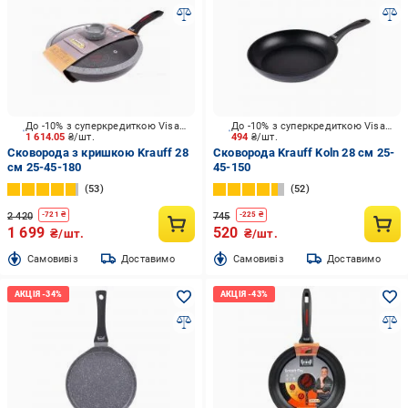
До -10% з суперкредиткою Visa Вигода
До -10% з суперкредиткою Visa Вигода
1 614.05
₴/шт.
494
₴/шт.
Сковорода з кришкою Krauff 28
Сковорода Krauff Koln 28 см 25-
см 25-45-180
45-150
53
52
2 420
745
-
721
₴
-
225
₴
1 699
520
₴/шт.
₴/шт.
Cамовивіз
Доставимо
Cамовивіз
Доставимо