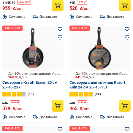
1 445.50
695
-
486.50
₴
-
175
₴
959
520
₴/шт.
₴/шт.
Cамовивіз
Доставимо
Cамовивіз
Доставимо
До -10% з суперкредиткою Visa Вигода
До -10% з суперкредиткою Visa Вигода
360.05
₴/шт.
441.75
₴/шт.
Сковорода Krauff Essen 20 см
Сковорода для млинців Krauff
25-45-237
Koln 24 см 25-45-151
19
24
945
620
-
566
₴
-
155
₴
379
465
₴/шт.
₴/шт.
Cамовивіз
Доставимо
Cамовивіз
Доставимо