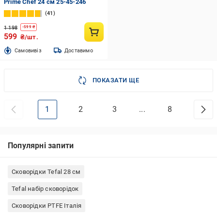
Prime Chef 24 см 25-45-246
41
1 198
-
599
₴
599
₴/шт.
Cамовивіз
Доставимо
ПОКАЗАТИ ЩЕ
1
2
3
...
8
Популярні запити
Сковорідки Tefal 28 см
Tefal набір сковорідок
Сковорідки PTFE Італія