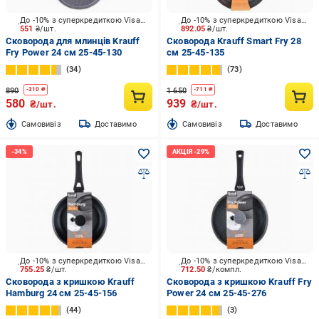
До -10% з суперкредиткою Visa Вигода
До -10% з суперкредиткою Visa Вигода
551
₴/шт.
892.05
₴/шт.
Сковорода для млинців Krauff
Сковорода Krauff Smart Fry 28
Fry Power 24 см 25-45-130
см 25-45-135
34
73
890
1 650
-
310
₴
-
711
₴
580
939
₴/шт.
₴/шт.
Cамовивіз
Доставимо
Cамовивіз
Доставимо
До -10% з суперкредиткою Visa Вигода
До -10% з суперкредиткою Visa Вигода
755.25
₴/шт.
712.50
₴/компл.
Сковорода з кришкою Krauff
Сковорода з кришкою Krauff Fry
Hamburg 24 см 25-45-156
Power 24 см 25-45-276
44
3