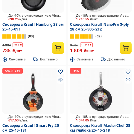
До -10% з суперкредиткою Visa Вигода
До -10% з суперкредиткою Visa Вигода
698.25
₴/шт.
1 718.55
₴/шт.
Сковорода Krauff Hamburg 28 см
Сковорода Krauff NanoPro 3-ply
25-45-091
28 см 25-305-212
80
62
1 224
3 350
-
489
₴
-
1 541
₴
735
1 809
₴/шт.
₴/шт.
Cамовивіз
Доставимо
Cамовивіз
Доставимо
До -10% з суперкредиткою Visa Вигода
До -10% з суперкредиткою Visa Вигода
617.50
₴/шт.
1 044.05
₴/шт.
Сковорода Krauff Smart Fry 20
Сковорода Krauff MasterChef 28
см 25-45-181
см глибока 25-45-218