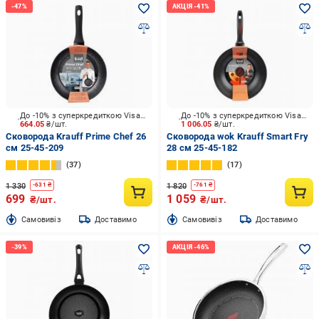
До -10% з суперкредиткою Visa Вигода
До -10% з суперкредиткою Visa Вигода
664.05
₴/шт.
1 006.05
₴/шт.
Сковорода Krauff Prime Chef 26
Сковорода wok Krauff Smart Fry
см 25-45-209
28 см 25-45-182
37
17
1 330
1 820
-
631
₴
-
761
₴
699
1 059
₴/шт.
₴/шт.
Cамовивіз
Доставимо
Cамовивіз
Доставимо