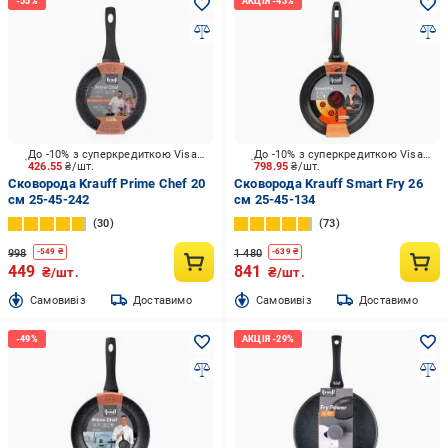
До -10% з суперкредиткою Visa Вигода
До -10% з суперкредиткою Visa Вигода
426.55
₴/шт.
798.95
₴/шт.
Сковорода Krauff Prime Chef 20
Сковорода Krauff Smart Fry 26
см 25-45-242
см 25-45-134
30
73
998
1 480
-
549
₴
-
639
₴
449
841
₴/шт.
₴/шт.
Cамовивіз
Доставимо
Cамовивіз
Доставимо