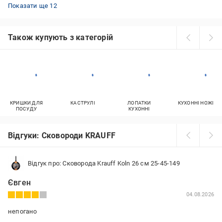
Сковороди Tefal для млинців/оладків
Алюмінієві сковорідки з антипригарним покриттям
Сковорідки вок 24 см
Чавунна сковорідка для індукційної плити
Сковорода-гриль Tefal
Сковорідки вок 28 см
Антипригарна сковорода з кришкою
Сковорідки Tefal 24
Сковорідки Tefal вок 28 см
Сковороди Ballarini Італія
Сковорідки кераміка BergHOFF
Сковорідки з керамічним покриттям вок
Показати ще 12
Також купують з категорій
КРИШКИ ДЛЯ
КАСТРУЛІ
ЛОПАТКИ
КУХОННІ НОЖІ
ПОСУДУ
КУХОННІ
Відгуки: Сковороди KRAUFF
Відгук про: Сковорода Krauff Koln 26 см 25-45-149
Євген
04.08.2026
непогано