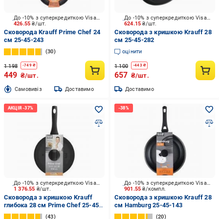
До -10% з суперкредиткою Visa Вигода
До -10% з суперкредиткою Visa Вигода
426.55
₴/шт.
624.15
₴/шт.
Сковорода Krauff Prime Chef 24
Сковорода з кришкою Krauff 28
см 25-45-243
см 25-45-282
30
оцінити
1 198
1 100
-
749
₴
-
443
₴
449
657
₴/шт.
₴/шт.
Cамовивіз
Доставимо
Доставимо
До -10% з суперкредиткою Visa Вигода
До -10% з суперкредиткою Visa Вигода
1 376.55
₴/шт.
901.55
₴/компл.
Сковорода з кришкою Krauff
Сковорода з кришкою Krauff 28
глибока 28 см Prime Chef 25-45-
см Hamburg 25-45-143
225
43
20