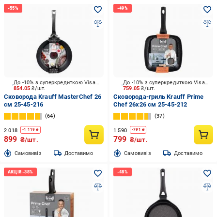
До -10% з суперкредиткою Visa Вигода
До -10% з суперкредиткою Visa Вигода
854.05
₴/шт.
759.05
₴/шт.
Сковорода Krauff MasterChef 26
Сковорода-гриль Krauff Prime
см 25-45-216
Chef 26х26 см 25-45-212
64
37
2 018
1 590
-
1 119
₴
-
791
₴
899
799
₴/шт.
₴/шт.
Cамовивіз
Доставимо
Cамовивіз
Доставимо