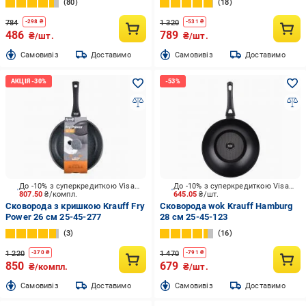
80
18
784
1 320
-
298
₴
-
531
₴
486
789
₴/шт.
₴/шт.
Cамовивіз
Доставимо
Cамовивіз
Доставимо
До -10% з суперкредиткою Visa Вигода
До -10% з суперкредиткою Visa Вигода
807.50
₴/компл.
645.05
₴/шт.
Сковорода з кришкою Krauff Fry
Сковорода wok Krauff Hamburg
Power 26 см 25-45-277
28 см 25-45-123
3
16
1 220
1 470
-
370
₴
-
791
₴
850
679
₴/компл.
₴/шт.
Cамовивіз
Доставимо
Cамовивіз
Доставимо