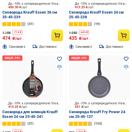
До -10% з суперкредиткою Visa Вигода
До -10% з суперкредиткою Visa Вигода
450.30
₴/шт.
413.25
₴/шт.
Сковорода Krauff Essen 26 см
Сковорода Krauff Essen 24 см
25-45-239
25-45-238
37
19
1 188
1 080
-
714
₴
-
645
₴
474
435
₴/шт.
₴/шт.
Cамовивіз
Доставимо
Cамовивіз
Доставимо
До -10% з суперкредиткою Visa Вигода
До -10% з суперкредиткою Visa Вигода
413.25
₴/шт.
551
₴/шт.
Сковорода для млинців Krauff
Сковорода Krauff Fry Power 24
Essen 24 см 25-45-241
см 25-45-127
37
133
-
645
₴
-
310
₴