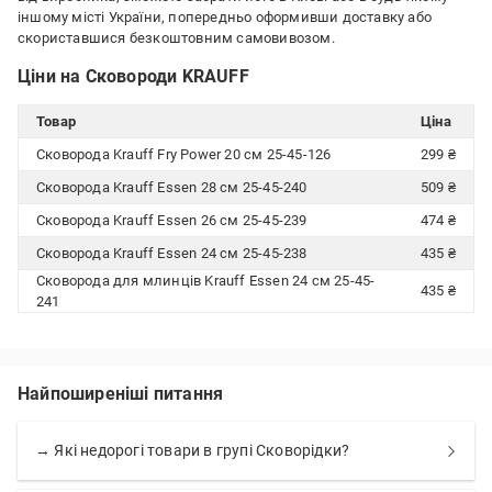
іншому місті України, попередньо оформивши доставку або
скориставшися безкоштовним самовивозом.
Ціни на Сковороди KRAUFF
Товар
Ціна
Сковорода Krauff Fry Power 20 см 25-45-126
299 ₴
Сковорода Krauff Essen 28 см 25-45-240
509 ₴
Сковорода Krauff Essen 26 см 25-45-239
474 ₴
Сковорода Krauff Essen 24 см 25-45-238
435 ₴
Сковорода для млинців Krauff Essen 24 см 25-45-
435 ₴
241
Найпоширеніші питання
→ Які недорогі товари в групі Сковорідки?