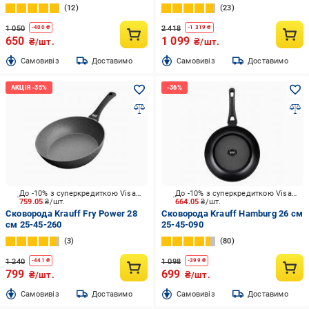
12
23
1 050
2 418
-
400
₴
-
1 319
₴
650
1 099
₴/шт.
₴/шт.
Cамовивіз
Доставимо
Cамовивіз
Доставимо
До -10% з суперкредиткою Visa Вигода
До -10% з суперкредиткою Visa Вигода
759.05
₴/шт.
664.05
₴/шт.
Сковорода Krauff Fry Power 28
Сковорода Krauff Hamburg 26 см
см 25-45-260
25-45-090
3
80
1 240
1 098
-
441
₴
-
399
₴
799
699
₴/шт.
₴/шт.
Cамовивіз
Доставимо
Cамовивіз
Доставимо