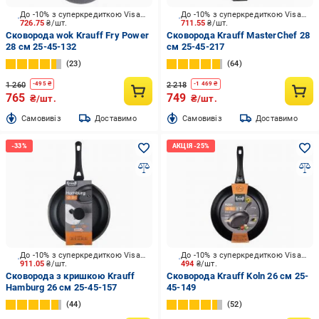
До -10% з суперкредиткою Visa Вигода
До -10% з суперкредиткою Visa Вигода
726.75
₴/шт.
711.55
₴/шт.
Сковорода wok Krauff Fry Power
Сковорода Krauff MasterChef 28
28 см 25-45-132
см 25-45-217
23
64
1 260
2 218
-
495
₴
-
1 469
₴
765
749
₴/шт.
₴/шт.
Cамовивіз
Доставимо
Cамовивіз
Доставимо
До -10% з суперкредиткою Visa Вигода
До -10% з суперкредиткою Visa Вигода
911.05
₴/шт.
494
₴/шт.
Сковорода з кришкою Krauff
Сковорода Krauff Koln 26 см 25-
Hamburg 26 см 25-45-157
45-149
44
52