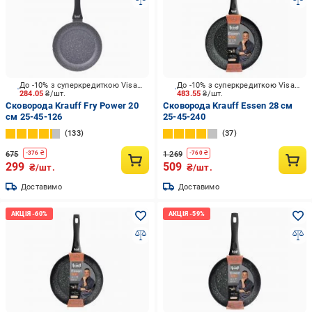
До -10% з суперкредиткою Visa Вигода
До -10% з суперкредиткою Visa Вигода
284.05
₴/шт.
483.55
₴/шт.
Сковорода Krauff Fry Power 20
Сковорода Krauff Essen 28 см
см 25-45-126
25-45-240
133
37
675
1 269
-
376
₴
-
760
₴
299
509
₴/шт.
₴/шт.
Доставимо
Доставимо