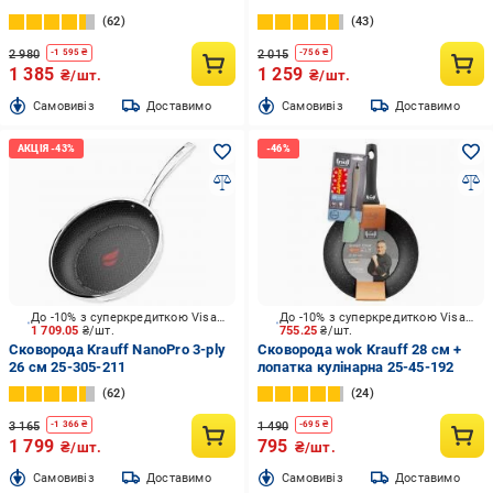
223
62
43
2 980
2 015
-
1 595
₴
-
756
₴
1 385
1 259
₴/шт.
₴/шт.
Cамовивіз
Доставимо
Cамовивіз
Доставимо
До -10% з суперкредиткою Visa Вигода
До -10% з суперкредиткою Visa Вигода
1 709.05
₴/шт.
755.25
₴/шт.
Сковорода Krauff NanoPro 3-ply
Сковорода wok Krauff 28 см +
26 см 25-305-211
лопатка кулінарна 25-45-192
62
24
3 165
1 490
-
1 366
₴
-
695
₴
1 799
795
₴/шт.
₴/шт.
Cамовивіз
Доставимо
Cамовивіз
Доставимо