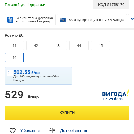
Готовий до відправки
КОД
51758170
Безкоштовна доставка
-5% з суперкредиткою VISA Вигода
в поштомати Епіцентр
Розмір EU:
41
42
43
44
45
46
502.55
₴/пар
До -10% з суперкредиткою Visa
Вигода
529
₴/пар
+ 5.29 бала
КУПИТИ
У бажання
До порівняння