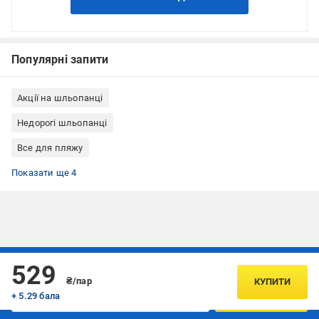
Популярні запити
Акції на шльопанці
Недорогі шльопанці
Все для пляжу
Товари для плавання
Шльопанці Gemelli
Чоловічі шльопанці
Літні шльопанці
Показати ще 4
Підписуйтесь, щоб дізнаватись першим про акції та пропозиції
529
₴/пар
КУПИТИ
+ 5.29 бала
ПІДПИСАТИСЯ