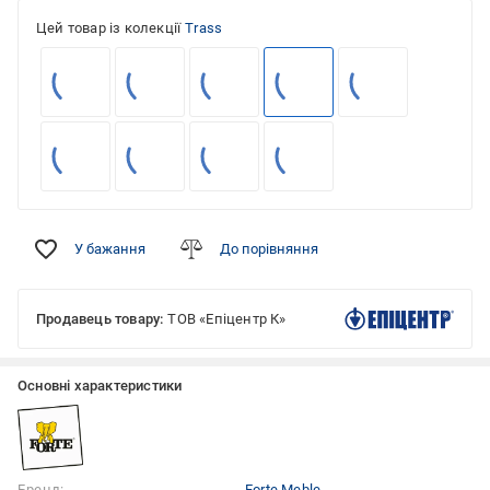
Цей товар із колекції
Trass
У бажання
До порівняння
Продавець товару:
ТОВ «Епіцентр К»
Основні характеристики
Бренд:
Forte Meble