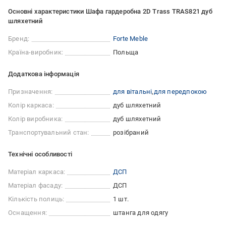
Основні характеристики Шафа гардеробна 2D Trass TRAS821 дуб
шляхетний
Бренд:
Forte Meble
Країна-виробник:
Польща
Додаткова інформація
Призначення:
для вітальні
для передпокою
Колір каркаса:
дуб шляхетний
Колір виробника:
дуб шляхетний
Транспортувальний стан:
розібраний
Технічні особливості
Матеріал каркаса:
ДСП
Матеріал фасаду:
ДСП
Кількість полиць:
1 шт.
Оснащення:
штанга для одягу