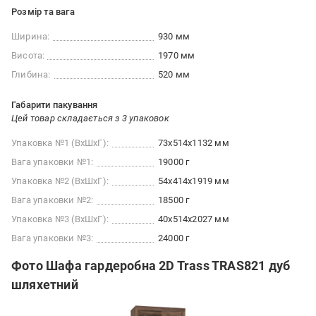
Розмір та вага
Ширина:
930 мм
Висота:
1970 мм
Глибина:
520 мм
Габарити пакування
Цей товар складається з 3 упаковок
Упаковка №1 (ВхШхГ):
73x514x1132 мм
Вага упаковки №1:
19000 г
Упаковка №2 (ВхШхГ):
54x414x1919 мм
Вага упаковки №2:
18500 г
Упаковка №3 (ВхШхГ):
40x514x2027 мм
Вага упаковки №3:
24000 г
Фото Шафа гардеробна 2D Trass TRAS821 дуб
шляхетний