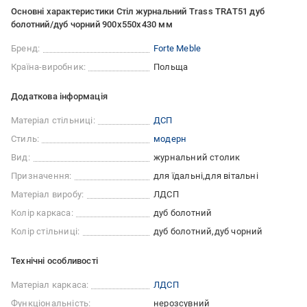
Основні характеристики Стіл журнальний Trass TRAT51 дуб
болотний/дуб чорний 900x550x430 мм
Бренд:
Forte Meble
Країна-виробник:
Польща
Додаткова інформація
Матеріал стільниці:
ДСП
Стиль:
модерн
Вид:
журнальний столик
Призначення:
для їдальні
для вітальні
Матеріал виробу:
ЛДСП
Колір каркаса:
дуб болотний
Колір стільниці:
дуб болотний
дуб чорний
Технічні особливості
Матеріал каркаса:
ЛДСП
Функціональність:
нерозсувний