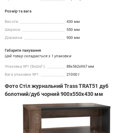
Розмір та вага
Висота:
430 мм
Ширина:
550 мм
Довжина:
900 мм
Габарити пакування
Цей товар складається з 1 упаковки
Упаковка №1 (ВхШхГ):
88x562x967 мм
Вага упаковки №1:
21000 г
Фото Стіл журнальний Trass TRAT51 дуб
болотний/дуб чорний 900x550x430 мм