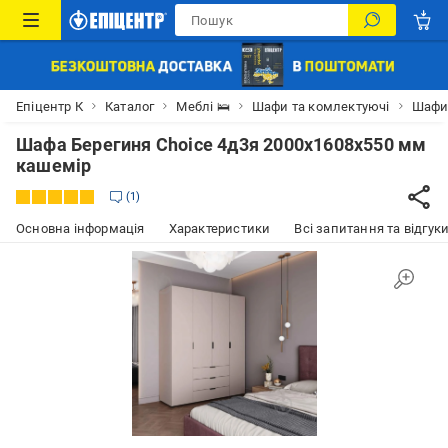
Епіцентр К
Каталог
Меблі 🛌
Шафи та комлектуючі
Шаф
Шафа Берегиня Choice 4д3я 2000х1608х550 мм
кашемір
1
Основна інформація
Характеристики
Всі запитання та відгуки