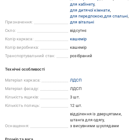
для кабінету
для дитячої кімнати
для передпокою
для спальні
Призначення:
для вітальні
Скло:
відсутнє
Колір каркаса:
кашемір
Колір виробника:
кашемір
Транспортувальний стан:
розібраний
Технічні особливості
Матеріал каркаса:
ЛДСП
Матеріал фасаду:
ЛДСП
Кількість ящиків:
3 шт.
Кількість полиць:
12 шт.
відділення із дверцятами
штанга для одягу
Оснащення:
з висувними шухлядами
Розмір та вага