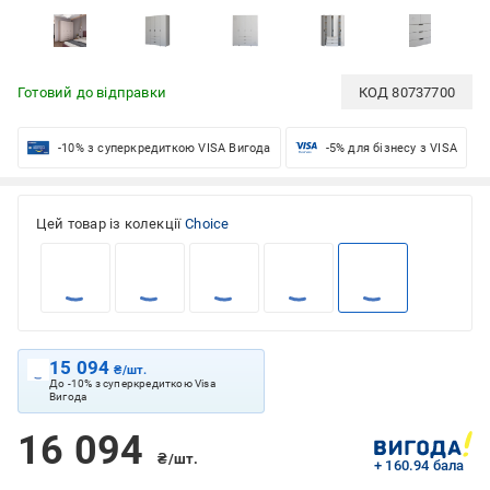
Готовий до відправки
КОД
80737700
-10% з суперкредиткою VISA Вигода
-5% для бізнесу з VISA
Цей товар із колекції
Choice
15 094
₴/шт.
До -10% з суперкредиткою Visa
Вигода
16 094
₴/шт.
+ 160.94 бала