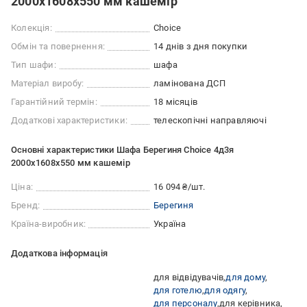
2000х1608х550 мм кашемір
Колекція:
Choice
Обмін та повернення:
14 днів з дня покупки
Тип шафи:
шафа
Матеріал виробу:
ламінована ДСП
Гарантійний термін:
18 місяців
Додаткові характеристики:
телескопічні направляючі
Основні характеристики Шафа Берегиня Choice 4д3я
2000х1608х550 мм кашемір
Ціна:
16 094 ₴/шт.
Бренд:
Берегиня
Країна-виробник:
Україна
Додаткова інформація
для відвідувачів
для дому
для готелю
для одягу
для персоналу
для керівника