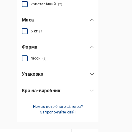
кристалічний
(2)
Маса
5 кг
(1)
Форма
пісок
(2)
Упаковка
поліетилен
(1)
Країна-виробник
мішок поліпропіленовий
(1)
Україна
(2)
Немає потрібного фільтра?
Запропонуйте свій!