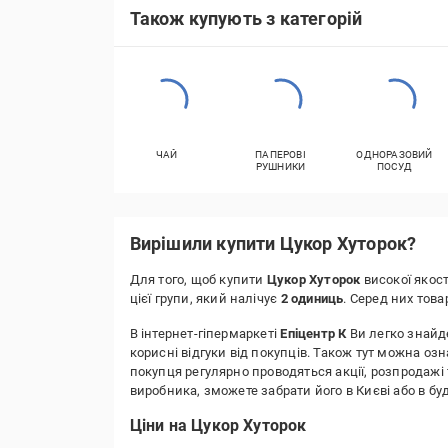
Також купують з категорій
ЧАЙ
ПАПЕРОВІ
ОДНОРАЗОВИЙ
РУШНИКИ
ПОСУД
Вирішили купити Цукор Хуторок?
Для того, щоб купити
Цукор Хуторок
високої якост
цієї групи, який налічує
2 одиниць
. Серед них тов
В інтернет-гіпермаркеті
Епіцентр К
Ви легко знайде
корисні відгуки від покупців. Також тут можна оз
покупця регулярно проводяться акції, розпродажі 
виробника, зможете забрати його в Києві або в 
Ціни на Цукор Хуторок