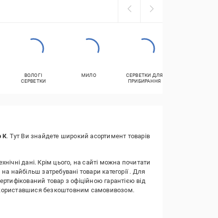
ВОЛОГІ
МИЛО
СЕРВЕТКИ ДЛЯ
ЗАСОБИ ДЛЯ
СЕРВЕТКИ
ПРИБИРАННЯ
МИТТЯ ПОСУД
 К
. Тут Ви знайдете широкий асортимент товарів
ехнічні дані. Крім цього, на сайті можна почитати
 на найбільш затребувані товари категорії
. Для
сертифікований товар з офіційною гарантією від
о скориставшися безкоштовним самовивозом.