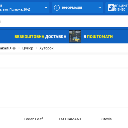
ЇВ
ЕПІЦЕНТ
ІНФОРМАЦІЯ
в, вул. Полярна, 20-Д
БІЗНЕС
акалія 🥨
Цукор
Хуторок
А
Green Leaf
ТМ DIAMANT
Stevia