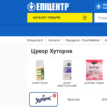
КИ
Киї
КАТАЛОГ ТОВАРІВ
Епіцентр К
Каталог
Продукти - Food Market
Б
Цукор Хуторок
ЦУКОР ПІСОК
ЦУКОР
ЦУКРОВА ПУДРА
КРИСТАЛІЧНИЙ
Кристал
АТ