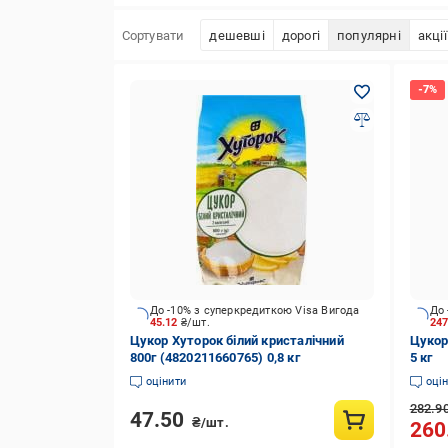
Сортувати
дешевші
дорогі
популярні
акції
До -10% з суперкредиткою Visa Вигода
До 
45.12
₴/шт.
24
Цукор Хуторок білий кристалічний
Цукор
800г (4820211660765) 0,8 кг
5 кг
оцінити
оці
282.9
47.50
₴/шт.
260