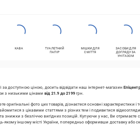
КАВА
ТУАЛЕТНИЙ
МІШКИ ДЛЯ
ЗАСОБИ ДЛЯ
ПАПІР
СМІТТЯ
ДОГЛЯДУ ЗА
УНІТАЗОМ
і за доступною ціною, досить відвідати наш інтернет-магазин
Епіцентр
ари з низькими цінами
від 21.9 до 2199
грн.
те оригінальні фото цих товарів, дізнаєтеся основні характеристики і т
найомитися з цікавими статтями з різних тем і подивитися відеоогляди
та знижки з безліччю вигідних позицій. Купуючи у нас, Ви отримаєте 
будь-якому іншому місті України, попередньо оформивши доставку аб