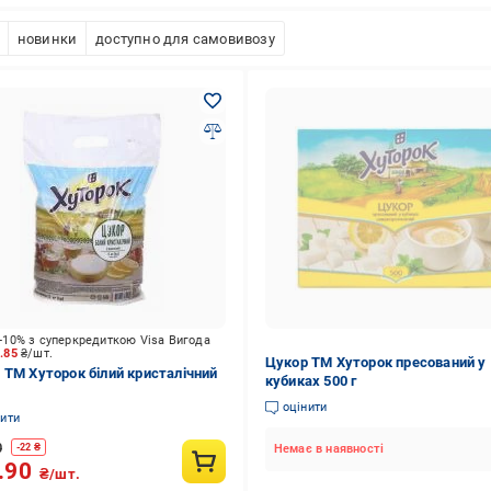
новинки
доступно для самовивозу
-10% з суперкредиткою Visa Вигода
7.85
₴/шт.
Цукор ТМ Хуторок пресований у
 ТМ Хуторок білий кристалічний
кубиках 500 г
оцінити
нити
0
-
22
₴
Немає в наявності
.90
₴/шт.