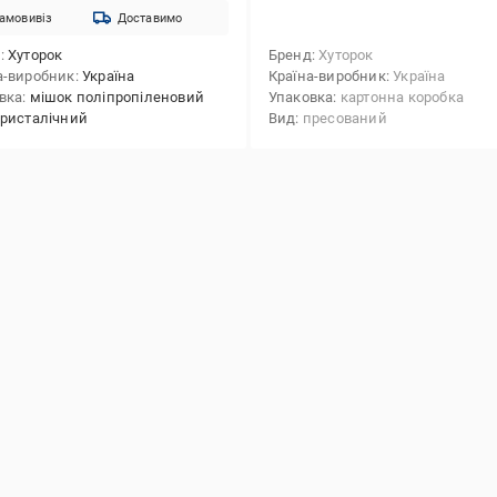
амовивіз
Доставимо
д
Хуторок
Бренд
Хуторок
а-виробник
Україна
Країна-виробник
Україна
вка
мішок поліпропіленовий
Упаковка
картонна коробка
ристалічний
Вид
пресований