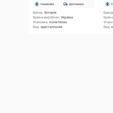
Cамовивіз
Доставимо
C
Бренд
Хуторок
Брен
Країна-виробник
Україна
Країн
Упаковка
поліетилен
Упако
Вид
кристалічний
Вид
к