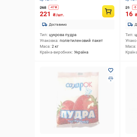
268
21
-
47
₴
-
5
221
16
₴/шт.
Доставимо
Д
Тип
цукрова пудра
Тип
ц
Упаковка
поліетиленовий пакет
Упако
Маса
2 кг
Маса
Країна-виробник
Україна
Країн