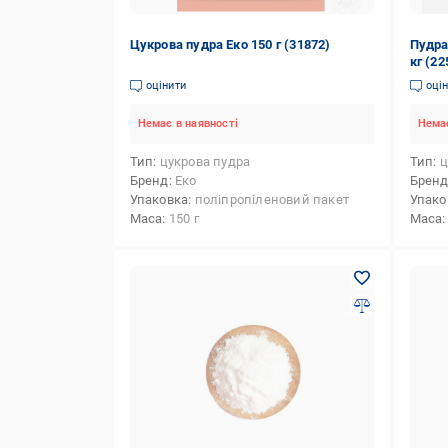
Цукрова пудра Еко 150 г (31872)
Пудра
кг (2
оцінити
оці
Немає в наявності
Немає
Тип
цукрова пудра
Тип
ц
Бренд
Еко
Брен
Упаковка
поліпропіленовий пакет
Упако
Маса
150 г
Маса