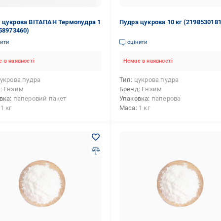
 цукрова ВІТАПАН Термопудра 1
Пудра цукрова 10 кг (2198530181
258973460)
нити
оцінити
 в наявності
Немає в наявності
укрова пудра
Тип
цукрова пудра
д
Ензим
Бренд
Ензим
вка
паперовий пакет
Упаковка
паперова
1 кг
Маса
1 кг