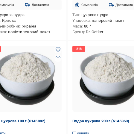
амовивіз
Доставимо
Cамовивіз
Доставимо
укрова пудра
Тип
цукрова пудра
д
Кристал
Упаковка
паперовий пакет
а-виробник
Україна
Маса
80 г
вка
поліетиленовий пакет
Бренд
Dr. Oetker
 цукрова 100 г (6145882)
Пудра цукрова 200 г (6145860)
нити
оцінити