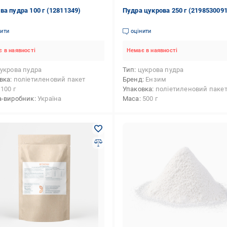
ва пудра 100 г (12811349)
Пудра цукрова 250 г (2198530091
нити
оцінити
 в наявності
Немає в наявності
укрова пудра
Тип
цукрова пудра
вка
поліетиленовий пакет
Бренд
Ензим
100 г
Упаковка
поліетиленовий паке
а-виробник
Україна
Маса
500 г