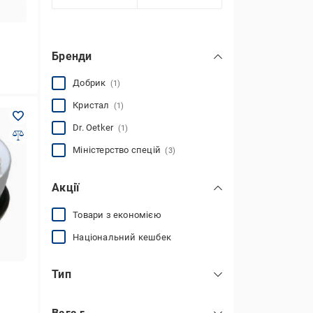
Бренди
Добрик
(1)
Кристал
(1)
Dr. Oetker
(1)
Міністерство спецій
(3)
Акції
Товари з економією
Національний кешбек
Тип
цукрова пудра
(6)
цукор із корицею
(1)