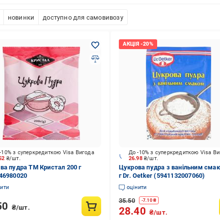
новинки
доступно для самовивозу
-10% з суперкредиткою Visa Вигода
До -10% з суперкредиткою Visa В
.52
₴/шт.
26.98
₴/шт.
ва пудра ТМ Кристал 200 г
Цукрова пудра з ванільним сма
46980020
г Dr. Oetker (5941132007060)
нити
оцінити
35.50
-
7.10
₴
50
₴/шт.
28.40
₴/шт.