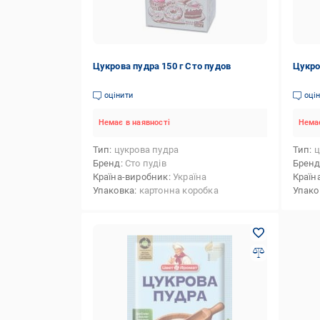
Цукрова пудра 150 г Сто пудов
Цукро
оцінити
оці
Немає в наявності
Немає
Тип
цукрова пудра
Тип
ц
Бренд
Сто пудів
Брен
Країна-виробник
Україна
Країн
Упаковка
картонна коробка
Упако