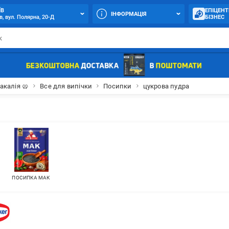
ЇВ
ЕПІЦЕНТ
ІНФОРМАЦІЯ
в, вул. Полярна, 20-Д
БІЗНЕС
акалія 🥨
Все для випічки
Посипки
цукрова пудра
ПОСИПКА МАК