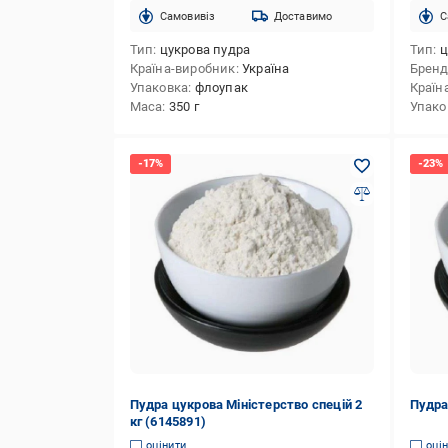
Cамовивіз
Доставимо
C
Тип
цукрова пудра
Тип
ц
Країна-виробник
Україна
Брен
Упаковка
флоупак
Країн
Маса
350 г
Упако
Пудра цукрова Міністерство спецій 2
Пудра
кг (6145891)
оцінити
оці