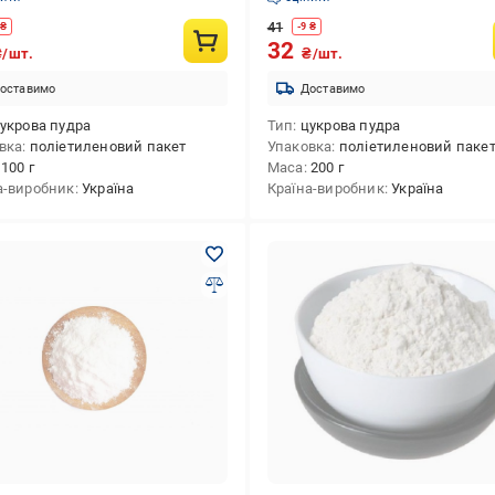
41
₴
-
9
₴
32
₴/шт.
₴/шт.
оставимо
Доставимо
укрова пудра
Тип
цукрова пудра
вка
поліетиленовий пакет
Упаковка
поліетиленовий паке
100 г
Маса
200 г
а-виробник
Україна
Країна-виробник
Україна