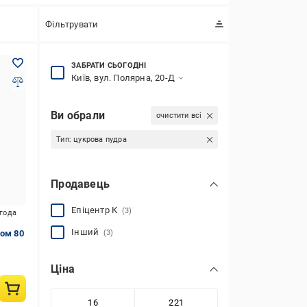
Фільтрувати
ЗАБРАТИ СЬОГОДНІ
Київ, вул. Полярна, 20-Д
Ви обрали
очистити всі
Тип:
цукрова пудра
Продавець
Епіцентр К
(3)
игода
Інший
ком 80
(3)
Ціна