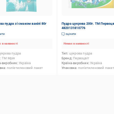
ва пудра зі смаком ванілі 80г
Пудра цукрова 200г. ТМ Первоцв
4820131810776
нити
оцінити
 в наявності
Немає в наявності
укрова пудра
Тип
цукрова пудра
д
ТМ Мрія
Бренд
Первоцвіт
а-виробник
Україна
Країна-виробник
Україна
вка
поліетиленовий пакет
Упаковка
поліетиленовий паке