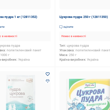
ва пудра 1 кг (12811352)
Цукрова пудра 250 г (12811350)
нити
оцінити
 в наявності
Немає в наявності
укрова пудра
Тип
цукрова пудра
вка
поліетиленовий пакет
Упаковка
поліетиленовий паке
1000 г
Маса
250 г
а-виробник
Україна
Країна-виробник
Україна