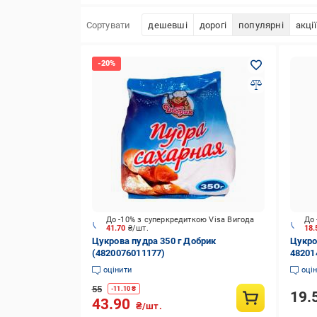
Сортувати
дешевші
дорогі
популярні
акції
До -10% з суперкредиткою Visa Вигода
До 
41.70
₴/шт.
18
Цукрова пудра 350 г Добрик
Цукро
(4820076011177)
48201
оцінити
оці
55
-
11.10
₴
19.
43.90
₴/шт.