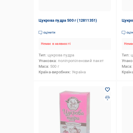
Цукрова пудра 500 г (12811351)
Цукро
оцінити
оці
Немає в наявності
Немає
Тип
цукрова пудра
Тип
ц
Упаковка
поліпропіленовий пакет
Упако
Маса
500 г
Маса
Країна-виробник
Україна
Країн