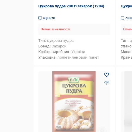
Цукрова пудра 200 г Сахарок (1204)
Цукро
оцінити
оці
Немає в наявності
Немає
Тип
цукрова пудра
Тип
ц
Бренд
Сахарок
Упако
Країна-виробник
Україна
Маса
Упаковка
поліетиленовий пакет
Країн